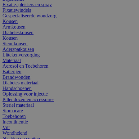
Fixatie, pleisters en spray
Fixatiewindels
Gespecialiseerde wondzorg
Kousen
Armkousen
Diabeteskousen
Kousen
Steunkousen
Aderspatkousen
Littekenverzorging
Materiaal
Aerosol en Toebehoren
Batterijen
Brandwonden
Diabetes materiaal
Handschoenen
Oplossing voor injectie
Pillendozen en accessoires
Steriel materiaal
Stomacare
Toebehoren
Incontinentie
Vilt
Wondhelend
Naalden en spuiten