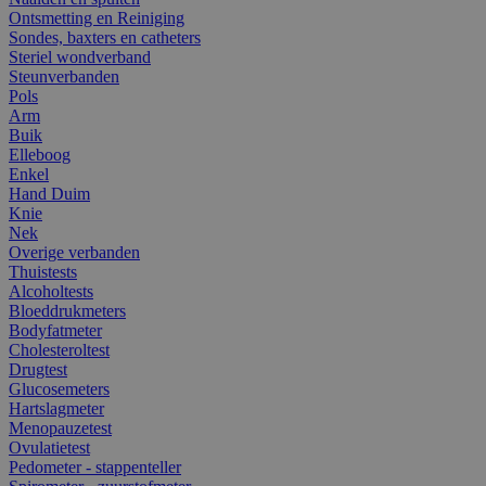
Ontsmetting en Reiniging
Sondes, baxters en catheters
Steriel wondverband
Steunverbanden
Pols
Arm
Buik
Elleboog
Enkel
Hand Duim
Knie
Nek
Overige verbanden
Thuistests
Alcoholtests
Bloeddrukmeters
Bodyfatmeter
Cholesteroltest
Drugtest
Glucosemeters
Hartslagmeter
Menopauzetest
Ovulatietest
Pedometer - stappenteller