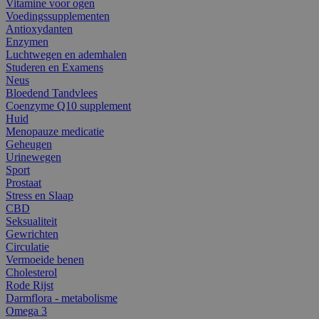
Vitamine voor ogen
Voedingssupplementen
Antioxydanten
Enzymen
Luchtwegen en ademhalen
Studeren en Examens
Neus
Bloedend Tandvlees
Coenzyme Q10 supplement
Huid
Menopauze medicatie
Geheugen
Urinewegen
Sport
Prostaat
Stress en Slaap
CBD
Seksualiteit
Gewrichten
Circulatie
Vermoeide benen
Cholesterol
Rode Rijst
Darmflora - metabolisme
Omega 3