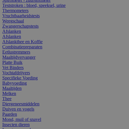
Spirometer - zuurstofmeter
Teststroken : bloed, speeksel, urine
Thermometers
Vruchtbaarheidstests
Weegschaal
Zwangerschapstests
Afslanken
Afslanken
Afslankthee en Koffie
Combinatiepreparaten
Eetlustremmers
Maaltijdvervanger
Platte Buik
Vet Binders
Vochtafdrijvers
Specifieke Voeding
Babyvoeding
Maaltijden
Melken
Thee
Diergeneesmiddelen
Duiven en vogels
Paarden
Mond, muil of snavel
Insecten dieren