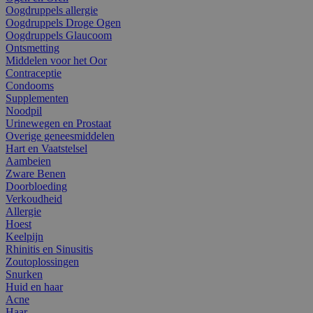
Oogdruppels allergie
Oogdruppels Droge Ogen
Oogdruppels Glaucoom
Ontsmetting
Middelen voor het Oor
Contraceptie
Condooms
Supplementen
Noodpil
Urinewegen en Prostaat
Overige geneesmiddelen
Hart en Vaatstelsel
Aambeien
Zware Benen
Doorbloeding
Verkoudheid
Allergie
Hoest
Keelpijn
Rhinitis en Sinusitis
Zoutoplossingen
Snurken
Huid en haar
Acne
Haar