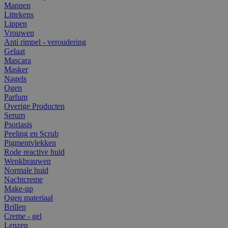
Mannen
Littekens
Lippen
Vrouwen
Anti rimpel - veroudering
Gelaat
Mascara
Masker
Nagels
Ogen
Parfum
Overige Producten
Serum
Psoriasis
Peeling en Scrub
Pigmentvlekken
Rode reactive huid
Wenkbrauwen
Normale huid
Nachtcreme
Make-up
Ogen materiaal
Brillen
Creme - gel
Lenzen