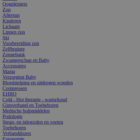
Oogpleisters
Zon
Aftersun
Kinderen
Lichaam
Lippen zon
Ski
Voorbereiding zon
Zelfbruiner
Zonnebank
Zwangerschap en Baby
Accessoires
Mama
Verzorging Baby
Bloedstelping en uitdrogen wonden
Compressen
EHBO
Cold - Hot therapie - warm/koud
Gipsverband en Toebehoren
Medische hulpmiddelen
Podologie
Steun- en inlegzolen en voeten
Toebehoren
Verbanddozen
Ergonomie