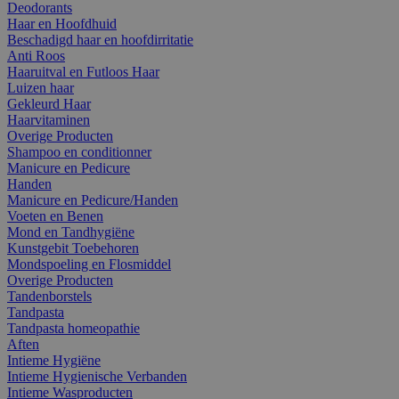
Deodorants
Haar en Hoofdhuid
Beschadigd haar en hoofdirritatie
Anti Roos
Haaruitval en Futloos Haar
Luizen haar
Gekleurd Haar
Haarvitaminen
Overige Producten
Shampoo en conditionner
Manicure en Pedicure
Handen
Manicure en Pedicure/Handen
Voeten en Benen
Mond en Tandhygiëne
Kunstgebit Toebehoren
Mondspoeling en Flosmiddel
Overige Producten
Tandenborstels
Tandpasta
Tandpasta homeopathie
Aften
Intieme Hygiëne
Intieme Hygienische Verbanden
Intieme Wasproducten