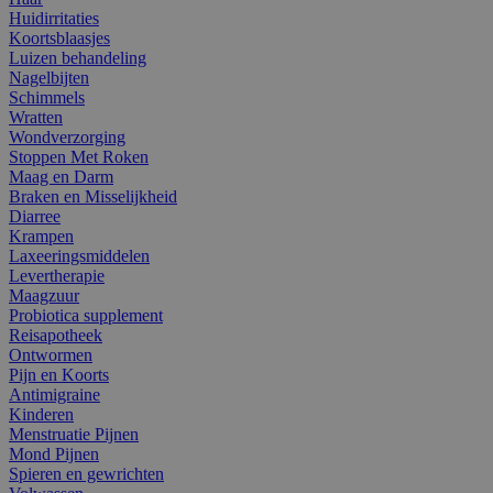
Huidirritaties
Koortsblaasjes
Luizen behandeling
Nagelbijten
Schimmels
Wratten
Wondverzorging
Stoppen Met Roken
Maag en Darm
Braken en Misselijkheid
Diarree
Krampen
Laxeeringsmiddelen
Levertherapie
Maagzuur
Probiotica supplement
Reisapotheek
Ontwormen
Pijn en Koorts
Antimigraine
Kinderen
Menstruatie Pijnen
Mond Pijnen
Spieren en gewrichten