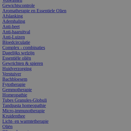
Volwassen
Gewichtscontrole
Aromatherapie en Essentiele Olien
Afslanking
Ademhaling
Anti-beet
Anti-haaruitval
Anti-Luizen
Bloedcirculatie
Complex - combinaties
Dagelijks welzijn
Essentiële oliën
Gewrichten & spieren
Huidverzorging
Verstuiver
Bachbloesem
Fytotherapie
Gemmotherapie
Homeopathie
Tubes Granules-Globuli
Tandpasta homeopathie
Micro-immunotherapie
Kruidenthee
Licht- en warmtetherapie
Oliën