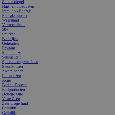
Suikerspiegel
Hart- en bloedvaten
Immuno - Energie
Energie booster
Weerstand
Vermoeidheid
50+
Snurken
Batterijen
Geheugen
Prostaat
Menopauze
Seksualiteit
Spieren en gewrichten
Steunkousen
Zware benen
Pillendozen
Acne
Bad en Douche
Badproducten
Douche Olie
Vaste Zeep
Zeer droge huid
Cellulitis
Cellulitis