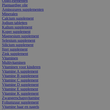
Oligo-elementen
Plantaardige olie
Aminozuren supplementen
Mineralen
Calcium supplement
Jodium tabletten
Kalium supplement
Koper supplement
Magnesium supplement
Selenium supplement
Silicium supplement
Ijzer supplement
Zink supplement
Vitaminen
Multivitaminen
Vitaminen voor kinderen
Vitamine A supplement
Vitamine B supplement
Vitamine C supplement
Vitamine D supplement
Vitamine E supplement
Vitamine K supplement
Zwangerschapsvitamine
Foliumzuur supplement
Vitamine haar en nagels