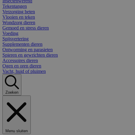
Insectenwerend
Tekentangen
Verzorging beten
Vlooien en teken
Wondzorg dieren
Gemoed en stress dieren
Voeding
Spijsvertering
Supplementen dieren
Ontworming en parasieten
Spieren en gewrichten dieren
Accessoires dieren
Ogen en oren dieren
Vacht, huid of pluimen
Zoeken
Menu sluiten