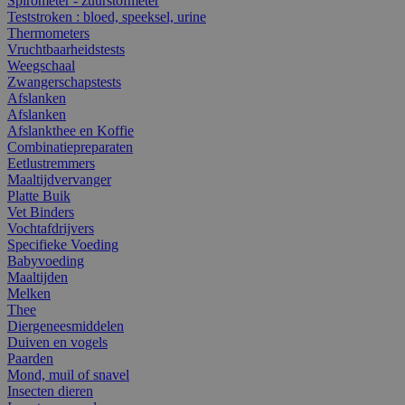
Spirometer - zuurstofmeter
Teststroken : bloed, speeksel, urine
Thermometers
Vruchtbaarheidstests
Weegschaal
Zwangerschapstests
Afslanken
Afslanken
Afslankthee en Koffie
Combinatiepreparaten
Eetlustremmers
Maaltijdvervanger
Platte Buik
Vet Binders
Vochtafdrijvers
Specifieke Voeding
Babyvoeding
Maaltijden
Melken
Thee
Diergeneesmiddelen
Duiven en vogels
Paarden
Mond, muil of snavel
Insecten dieren