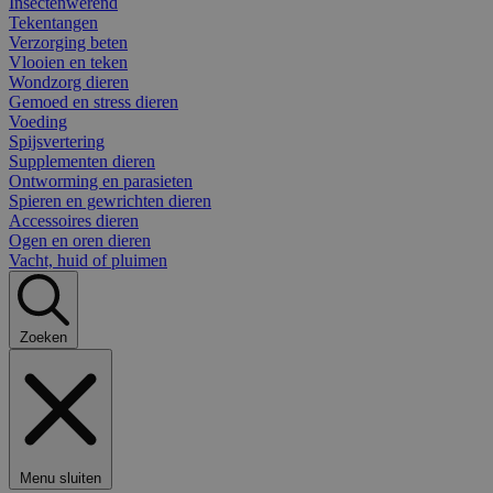
Insectenwerend
Tekentangen
Verzorging beten
Vlooien en teken
Wondzorg dieren
Gemoed en stress dieren
Voeding
Spijsvertering
Supplementen dieren
Ontworming en parasieten
Spieren en gewrichten dieren
Accessoires dieren
Ogen en oren dieren
Vacht, huid of pluimen
Zoeken
Menu sluiten