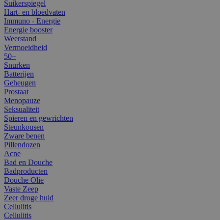
Suikerspiegel
Hart- en bloedvaten
Immuno - Energie
Energie booster
Weerstand
Vermoeidheid
50+
Snurken
Batterijen
Geheugen
Prostaat
Menopauze
Seksualiteit
Spieren en gewrichten
Steunkousen
Zware benen
Pillendozen
Acne
Bad en Douche
Badproducten
Douche Olie
Vaste Zeep
Zeer droge huid
Cellulitis
Cellulitis