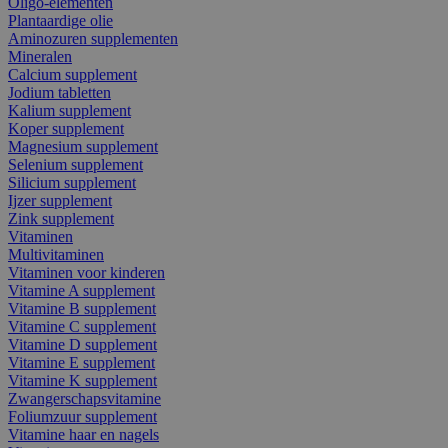
Oligo-elementen
Plantaardige olie
Aminozuren supplementen
Mineralen
Calcium supplement
Jodium tabletten
Kalium supplement
Koper supplement
Magnesium supplement
Selenium supplement
Silicium supplement
Ijzer supplement
Zink supplement
Vitaminen
Multivitaminen
Vitaminen voor kinderen
Vitamine A supplement
Vitamine B supplement
Vitamine C supplement
Vitamine D supplement
Vitamine E supplement
Vitamine K supplement
Zwangerschapsvitamine
Foliumzuur supplement
Vitamine haar en nagels