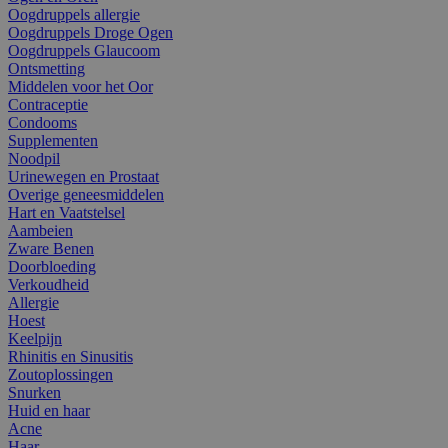
Oogdruppels allergie
Oogdruppels Droge Ogen
Oogdruppels Glaucoom
Ontsmetting
Middelen voor het Oor
Contraceptie
Condooms
Supplementen
Noodpil
Urinewegen en Prostaat
Overige geneesmiddelen
Hart en Vaatstelsel
Aambeien
Zware Benen
Doorbloeding
Verkoudheid
Allergie
Hoest
Keelpijn
Rhinitis en Sinusitis
Zoutoplossingen
Snurken
Huid en haar
Acne
Haar