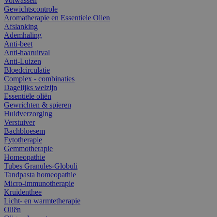
Volwassen
Gewichtscontrole
Aromatherapie en Essentiele Olien
Afslanking
Ademhaling
Anti-beet
Anti-haaruitval
Anti-Luizen
Bloedcirculatie
Complex - combinaties
Dagelijks welzijn
Essentiële oliën
Gewrichten & spieren
Huidverzorging
Verstuiver
Bachbloesem
Fytotherapie
Gemmotherapie
Homeopathie
Tubes Granules-Globuli
Tandpasta homeopathie
Micro-immunotherapie
Kruidenthee
Licht- en warmtetherapie
Oliën