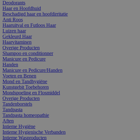
Deodorants
Haar en Hoofdhuid
Beschadigd haar en hoofdirritatie
Anti Roos
Haaruitval en Futloos Haar
Luizen haar
Gekleurd Haar
Haarvitaminen
Overige Producten
Shampoo en conditionner
Manicure en Pedicure
Handen
Manicure en Pedicure/Handen
Voeten en Benen
Mond en Tandhygiëne
Kunstgebit Toebehoren
Mondspoeling en Flosmiddel
Overige Producten
Tandenborstels
Tandpasta
Tandpasta homeopathie
Aften
Intieme Hygiëne
Intieme Hygienische Verbanden
Intieme Wasproducten