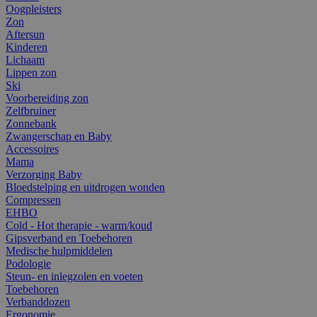
Oogpleisters
Zon
Aftersun
Kinderen
Lichaam
Lippen zon
Ski
Voorbereiding zon
Zelfbruiner
Zonnebank
Zwangerschap en Baby
Accessoires
Mama
Verzorging Baby
Bloedstelping en uitdrogen wonden
Compressen
EHBO
Cold - Hot therapie - warm/koud
Gipsverband en Toebehoren
Medische hulpmiddelen
Podologie
Steun- en inlegzolen en voeten
Toebehoren
Verbanddozen
Ergonomie