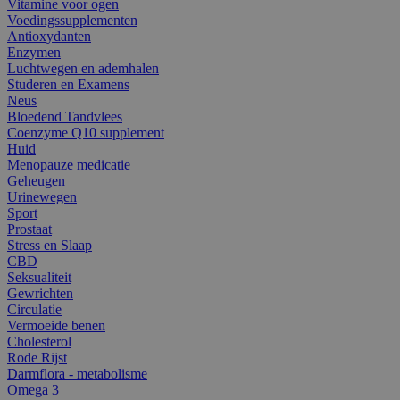
Vitamine voor ogen
Voedingssupplementen
Antioxydanten
Enzymen
Luchtwegen en ademhalen
Studeren en Examens
Neus
Bloedend Tandvlees
Coenzyme Q10 supplement
Huid
Menopauze medicatie
Geheugen
Urinewegen
Sport
Prostaat
Stress en Slaap
CBD
Seksualiteit
Gewrichten
Circulatie
Vermoeide benen
Cholesterol
Rode Rijst
Darmflora - metabolisme
Omega 3