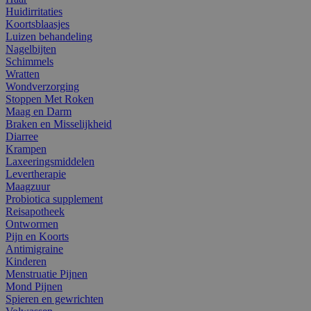
Huidirritaties
Koortsblaasjes
Luizen behandeling
Nagelbijten
Schimmels
Wratten
Wondverzorging
Stoppen Met Roken
Maag en Darm
Braken en Misselijkheid
Diarree
Krampen
Laxeeringsmiddelen
Levertherapie
Maagzuur
Probiotica supplement
Reisapotheek
Ontwormen
Pijn en Koorts
Antimigraine
Kinderen
Menstruatie Pijnen
Mond Pijnen
Spieren en gewrichten