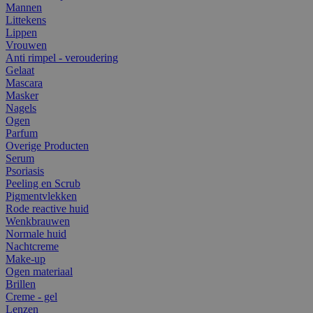
Mannen
Littekens
Lippen
Vrouwen
Anti rimpel - veroudering
Gelaat
Mascara
Masker
Nagels
Ogen
Parfum
Overige Producten
Serum
Psoriasis
Peeling en Scrub
Pigmentvlekken
Rode reactive huid
Wenkbrauwen
Normale huid
Nachtcreme
Make-up
Ogen materiaal
Brillen
Creme - gel
Lenzen