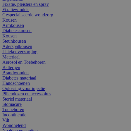
Fixatie, pleisters en spray
Fixatiewindels
Gespecialiseerde wondzorg
Kousen
Armkousen
Diabeteskousen
Kousen
Steunkousen
Aderspatkousen
Littekenverzorging
Materiaal
Aerosol en Toebehoren
Batterijen
Brandwonden
Diabetes materiaal
Handschoenen
Oplossing voor injectie
Pillendozen en accessoires
Steriel materiaal
Stomacare
Toebehoren
Incontinentie
Vilt
Wondhelend
Naalden en spuiten