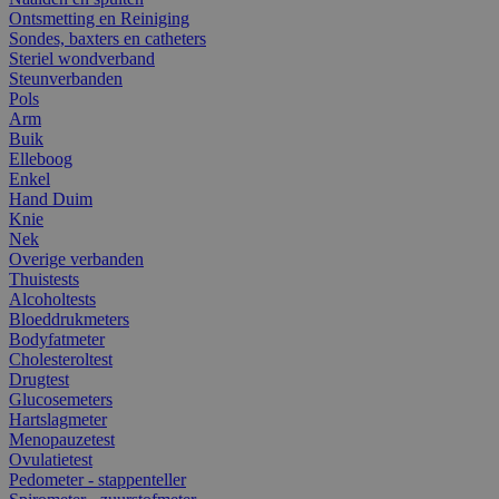
Ontsmetting en Reiniging
Sondes, baxters en catheters
Steriel wondverband
Steunverbanden
Pols
Arm
Buik
Elleboog
Enkel
Hand Duim
Knie
Nek
Overige verbanden
Thuistests
Alcoholtests
Bloeddrukmeters
Bodyfatmeter
Cholesteroltest
Drugtest
Glucosemeters
Hartslagmeter
Menopauzetest
Ovulatietest
Pedometer - stappenteller