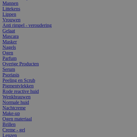
Mannen
Littekens
Lippen
Vrouwen
Anti rimpel - veroudering
Gelaat
Mascara
Masker
Nagels
Ogen
Parfum
Overige Producten
Serum
Psoriasis
Peeling en Scrub
Pigmentvlekken
Rode reactive huid
Wenkbrauwen
Normale huid
Nachtcreme
Make-up
Ogen materiaal
Brillen
Creme - gel
Lenzen