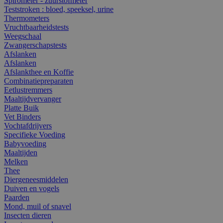
Spirometer - zuurstofmeter
Teststroken : bloed, speeksel, urine
Thermometers
Vruchtbaarheidstests
Weegschaal
Zwangerschapstests
Afslanken
Afslanken
Afslankthee en Koffie
Combinatiepreparaten
Eetlustremmers
Maaltijdvervanger
Platte Buik
Vet Binders
Vochtafdrijvers
Specifieke Voeding
Babyvoeding
Maaltijden
Melken
Thee
Diergeneesmiddelen
Duiven en vogels
Paarden
Mond, muil of snavel
Insecten dieren