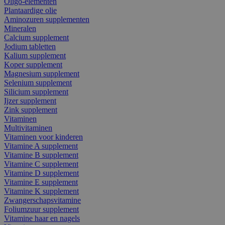
Oligo-elementen
Plantaardige olie
Aminozuren supplementen
Mineralen
Calcium supplement
Jodium tabletten
Kalium supplement
Koper supplement
Magnesium supplement
Selenium supplement
Silicium supplement
Ijzer supplement
Zink supplement
Vitaminen
Multivitaminen
Vitaminen voor kinderen
Vitamine A supplement
Vitamine B supplement
Vitamine C supplement
Vitamine D supplement
Vitamine E supplement
Vitamine K supplement
Zwangerschapsvitamine
Foliumzuur supplement
Vitamine haar en nagels