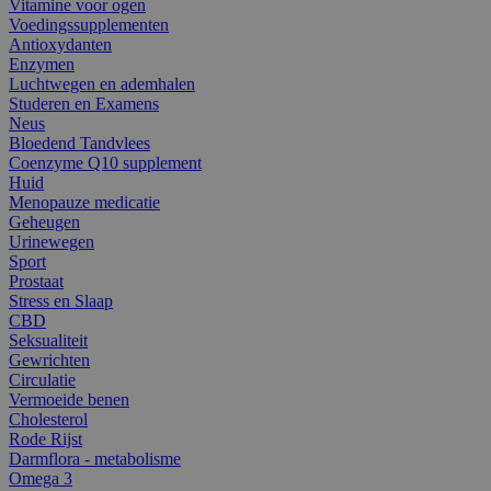
Vitamine voor ogen
Voedingssupplementen
Antioxydanten
Enzymen
Luchtwegen en ademhalen
Studeren en Examens
Neus
Bloedend Tandvlees
Coenzyme Q10 supplement
Huid
Menopauze medicatie
Geheugen
Urinewegen
Sport
Prostaat
Stress en Slaap
CBD
Seksualiteit
Gewrichten
Circulatie
Vermoeide benen
Cholesterol
Rode Rijst
Darmflora - metabolisme
Omega 3