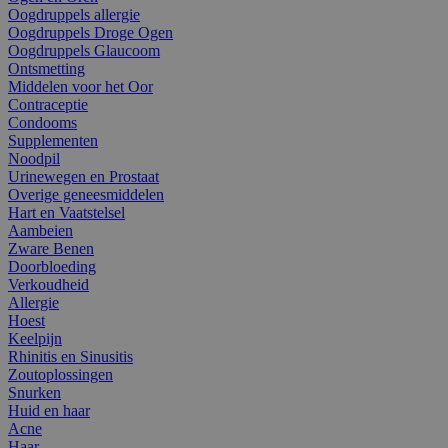
Oogdruppels allergie
Oogdruppels Droge Ogen
Oogdruppels Glaucoom
Ontsmetting
Middelen voor het Oor
Contraceptie
Condooms
Supplementen
Noodpil
Urinewegen en Prostaat
Overige geneesmiddelen
Hart en Vaatstelsel
Aambeien
Zware Benen
Doorbloeding
Verkoudheid
Allergie
Hoest
Keelpijn
Rhinitis en Sinusitis
Zoutoplossingen
Snurken
Huid en haar
Acne
Haar