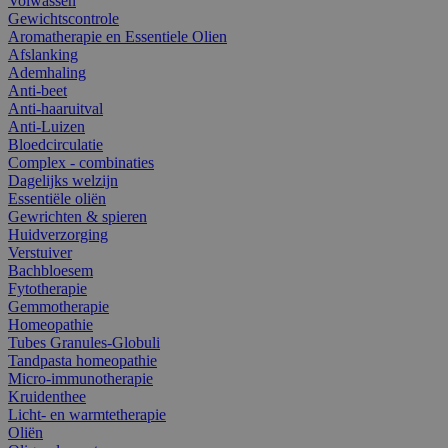
Volwassen
Gewichtscontrole
Aromatherapie en Essentiele Olien
Afslanking
Ademhaling
Anti-beet
Anti-haaruitval
Anti-Luizen
Bloedcirculatie
Complex - combinaties
Dagelijks welzijn
Essentiële oliën
Gewrichten & spieren
Huidverzorging
Verstuiver
Bachbloesem
Fytotherapie
Gemmotherapie
Homeopathie
Tubes Granules-Globuli
Tandpasta homeopathie
Micro-immunotherapie
Kruidenthee
Licht- en warmtetherapie
Oliën