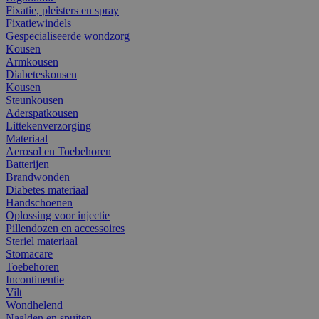
Fixatie, pleisters en spray
Fixatiewindels
Gespecialiseerde wondzorg
Kousen
Armkousen
Diabeteskousen
Kousen
Steunkousen
Aderspatkousen
Littekenverzorging
Materiaal
Aerosol en Toebehoren
Batterijen
Brandwonden
Diabetes materiaal
Handschoenen
Oplossing voor injectie
Pillendozen en accessoires
Steriel materiaal
Stomacare
Toebehoren
Incontinentie
Vilt
Wondhelend
Naalden en spuiten