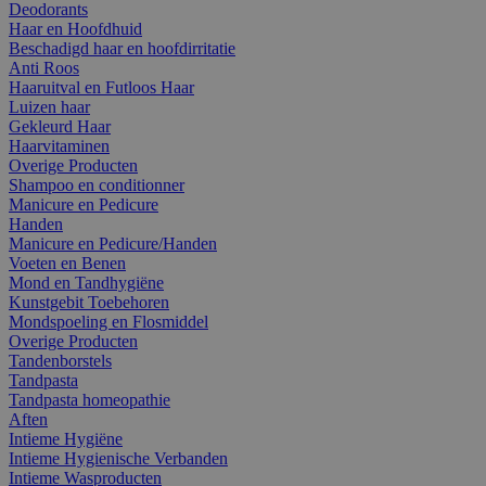
Deodorants
Haar en Hoofdhuid
Beschadigd haar en hoofdirritatie
Anti Roos
Haaruitval en Futloos Haar
Luizen haar
Gekleurd Haar
Haarvitaminen
Overige Producten
Shampoo en conditionner
Manicure en Pedicure
Handen
Manicure en Pedicure/Handen
Voeten en Benen
Mond en Tandhygiëne
Kunstgebit Toebehoren
Mondspoeling en Flosmiddel
Overige Producten
Tandenborstels
Tandpasta
Tandpasta homeopathie
Aften
Intieme Hygiëne
Intieme Hygienische Verbanden
Intieme Wasproducten