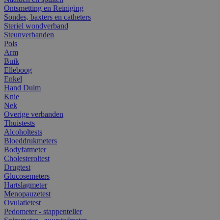
Ontsmetting en Reiniging
Sondes, baxters en catheters
Steriel wondverband
Steunverbanden
Pols
Arm
Buik
Elleboog
Enkel
Hand Duim
Knie
Nek
Overige verbanden
Thuistests
Alcoholtests
Bloeddrukmeters
Bodyfatmeter
Cholesteroltest
Drugtest
Glucosemeters
Hartslagmeter
Menopauzetest
Ovulatietest
Pedometer - stappenteller