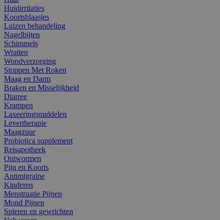
Huidirritaties
Koortsblaasjes
Luizen behandeling
Nagelbijten
Schimmels
Wratten
Wondverzorging
Stoppen Met Roken
Maag en Darm
Braken en Misselijkheid
Diarree
Krampen
Laxeeringsmiddelen
Levertherapie
Maagzuur
Probiotica supplement
Reisapotheek
Ontwormen
Pijn en Koorts
Antimigraine
Kinderen
Menstruatie Pijnen
Mond Pijnen
Spieren en gewrichten