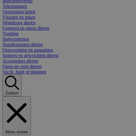
Insectenwerend
Tekentangen
Verzorging beten
Vlooien en teken
Wondzorg dieren
Gemoed en stress dieren
Voeding
Spijsvertering
Supplementen dieren
Ontworming en parasieten
Spieren en gewrichten dieren
Accessoires dieren
Ogen en oren dieren
Vacht, huid of pluimen
Zoeken
Menu sluiten