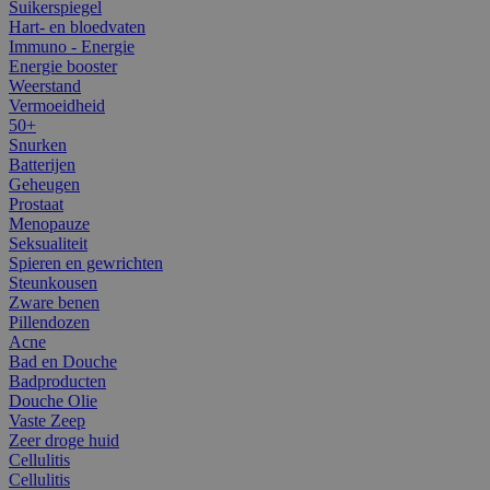
Suikerspiegel
Hart- en bloedvaten
Immuno - Energie
Energie booster
Weerstand
Vermoeidheid
50+
Snurken
Batterijen
Geheugen
Prostaat
Menopauze
Seksualiteit
Spieren en gewrichten
Steunkousen
Zware benen
Pillendozen
Acne
Bad en Douche
Badproducten
Douche Olie
Vaste Zeep
Zeer droge huid
Cellulitis
Cellulitis