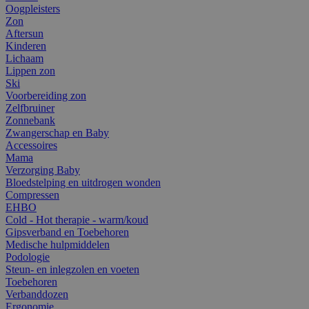
Oogpleisters
Zon
Aftersun
Kinderen
Lichaam
Lippen zon
Ski
Voorbereiding zon
Zelfbruiner
Zonnebank
Zwangerschap en Baby
Accessoires
Mama
Verzorging Baby
Bloedstelping en uitdrogen wonden
Compressen
EHBO
Cold - Hot therapie - warm/koud
Gipsverband en Toebehoren
Medische hulpmiddelen
Podologie
Steun- en inlegzolen en voeten
Toebehoren
Verbanddozen
Ergonomie