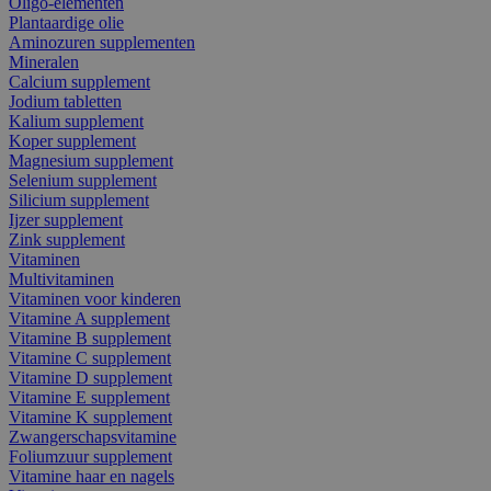
Oligo-elementen
Plantaardige olie
Aminozuren supplementen
Mineralen
Calcium supplement
Jodium tabletten
Kalium supplement
Koper supplement
Magnesium supplement
Selenium supplement
Silicium supplement
Ijzer supplement
Zink supplement
Vitaminen
Multivitaminen
Vitaminen voor kinderen
Vitamine A supplement
Vitamine B supplement
Vitamine C supplement
Vitamine D supplement
Vitamine E supplement
Vitamine K supplement
Zwangerschapsvitamine
Foliumzuur supplement
Vitamine haar en nagels