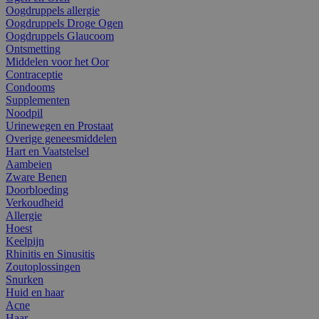
Oogdruppels allergie
Oogdruppels Droge Ogen
Oogdruppels Glaucoom
Ontsmetting
Middelen voor het Oor
Contraceptie
Condooms
Supplementen
Noodpil
Urinewegen en Prostaat
Overige geneesmiddelen
Hart en Vaatstelsel
Aambeien
Zware Benen
Doorbloeding
Verkoudheid
Allergie
Hoest
Keelpijn
Rhinitis en Sinusitis
Zoutoplossingen
Snurken
Huid en haar
Acne
Haar