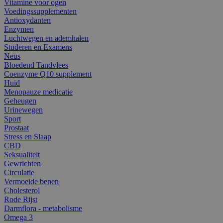
Vitamine voor ogen
Voedingssupplementen
Antioxydanten
Enzymen
Luchtwegen en ademhalen
Studeren en Examens
Neus
Bloedend Tandvlees
Coenzyme Q10 supplement
Huid
Menopauze medicatie
Geheugen
Urinewegen
Sport
Prostaat
Stress en Slaap
CBD
Seksualiteit
Gewrichten
Circulatie
Vermoeide benen
Cholesterol
Rode Rijst
Darmflora - metabolisme
Omega 3