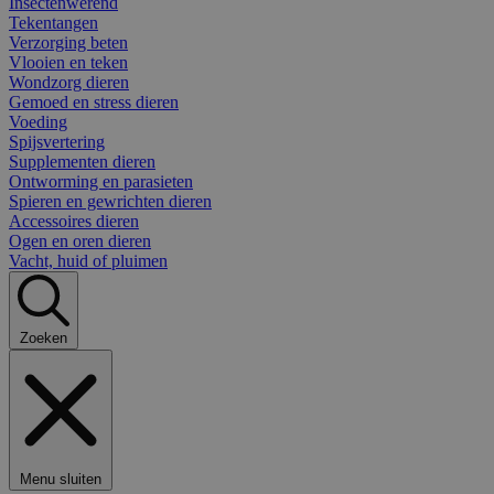
Insectenwerend
Tekentangen
Verzorging beten
Vlooien en teken
Wondzorg dieren
Gemoed en stress dieren
Voeding
Spijsvertering
Supplementen dieren
Ontworming en parasieten
Spieren en gewrichten dieren
Accessoires dieren
Ogen en oren dieren
Vacht, huid of pluimen
Zoeken
Menu sluiten