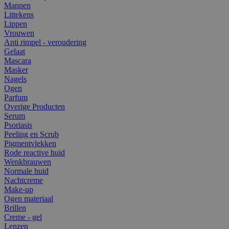
Mannen
Littekens
Lippen
Vrouwen
Anti rimpel - veroudering
Gelaat
Mascara
Masker
Nagels
Ogen
Parfum
Overige Producten
Serum
Psoriasis
Peeling en Scrub
Pigmentvlekken
Rode reactive huid
Wenkbrauwen
Normale huid
Nachtcreme
Make-up
Ogen materiaal
Brillen
Creme - gel
Lenzen