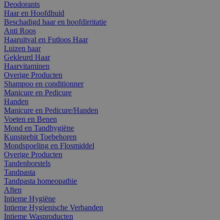
Deodorants
Haar en Hoofdhuid
Beschadigd haar en hoofdirritatie
Anti Roos
Haaruitval en Futloos Haar
Luizen haar
Gekleurd Haar
Haarvitaminen
Overige Producten
Shampoo en conditionner
Manicure en Pedicure
Handen
Manicure en Pedicure/Handen
Voeten en Benen
Mond en Tandhygiëne
Kunstgebit Toebehoren
Mondspoeling en Flosmiddel
Overige Producten
Tandenborstels
Tandpasta
Tandpasta homeopathie
Aften
Intieme Hygiëne
Intieme Hygienische Verbanden
Intieme Wasproducten