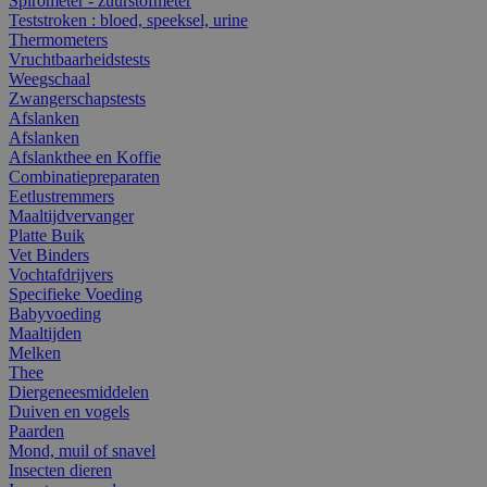
Spirometer - zuurstofmeter
Teststroken : bloed, speeksel, urine
Thermometers
Vruchtbaarheidstests
Weegschaal
Zwangerschapstests
Afslanken
Afslanken
Afslankthee en Koffie
Combinatiepreparaten
Eetlustremmers
Maaltijdvervanger
Platte Buik
Vet Binders
Vochtafdrijvers
Specifieke Voeding
Babyvoeding
Maaltijden
Melken
Thee
Diergeneesmiddelen
Duiven en vogels
Paarden
Mond, muil of snavel
Insecten dieren