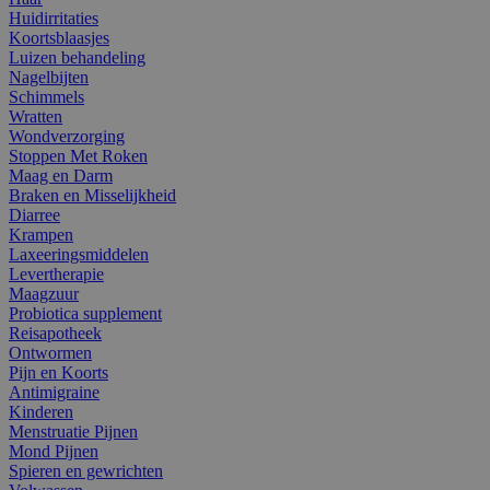
Huidirritaties
Koortsblaasjes
Luizen behandeling
Nagelbijten
Schimmels
Wratten
Wondverzorging
Stoppen Met Roken
Maag en Darm
Braken en Misselijkheid
Diarree
Krampen
Laxeeringsmiddelen
Levertherapie
Maagzuur
Probiotica supplement
Reisapotheek
Ontwormen
Pijn en Koorts
Antimigraine
Kinderen
Menstruatie Pijnen
Mond Pijnen
Spieren en gewrichten