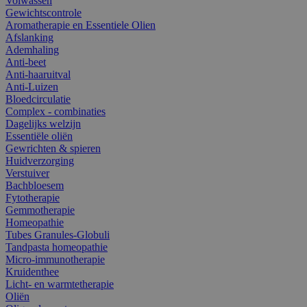
Volwassen
Gewichtscontrole
Aromatherapie en Essentiele Olien
Afslanking
Ademhaling
Anti-beet
Anti-haaruitval
Anti-Luizen
Bloedcirculatie
Complex - combinaties
Dagelijks welzijn
Essentiële oliën
Gewrichten & spieren
Huidverzorging
Verstuiver
Bachbloesem
Fytotherapie
Gemmotherapie
Homeopathie
Tubes Granules-Globuli
Tandpasta homeopathie
Micro-immunotherapie
Kruidenthee
Licht- en warmtetherapie
Oliën