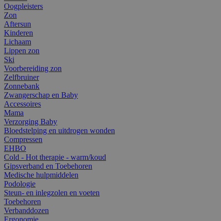
Oogpleisters
Zon
Aftersun
Kinderen
Lichaam
Lippen zon
Ski
Voorbereiding zon
Zelfbruiner
Zonnebank
Zwangerschap en Baby
Accessoires
Mama
Verzorging Baby
Bloedstelping en uitdrogen wonden
Compressen
EHBO
Cold - Hot therapie - warm/koud
Gipsverband en Toebehoren
Medische hulpmiddelen
Podologie
Steun- en inlegzolen en voeten
Toebehoren
Verbanddozen
Ergonomie