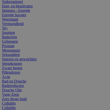
Suikerspiegel
Hart- en bloedvaten
Immuno - Energie
Energie booster
Weerstand
Vermoeidheid
50+
Snurken
Batterijen
Geheugen
Prostaat
Menopauze
Seksualiteit
Spieren en gewrichten
Steunkousen
Zware benen
Pillendozen
Acne
Bad en Douche
Badproducten
Douche Olie
Vaste Zeep
Zeer droge huid
Cellulitis
Cellulitis