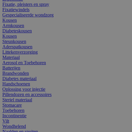
Fixatie, pleisters en spray
Fixatiewindels
Gespecialiseerde wondzorg
Kousen
Armkousen
Diabeteskousen
Kousen
Steunkousen
Aderspatkousen
Littekenverzorging
Materiaal
Aerosol en Toebehoren
Batterijen
Brandwonden
Diabetes materiaal
Handschoenen
Oplossing voor injectie
Pillendozen en accessoires
Steriel materiaal
Stomacare
Toebehoren
Incontinentie
Vilt
Wondhelend
Naalden en spuiten