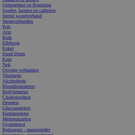
Ontsmetting en Reiniging
Sondes, baxters en catheters
Steriel wondverband
Steunverbanden
Pols
Arm
Buik
Elleboog
Enkel
Hand Duim
Knie
Nek
Overige verbanden
Thuistests
Alcoholtests
Bloeddrukmeters
Bodyfatmeter
Cholesteroltest
Drugtest
Glucosemeters
Hartslagmeter
Menopauzetest
Ovulatietest
Pedometer - stappenteller