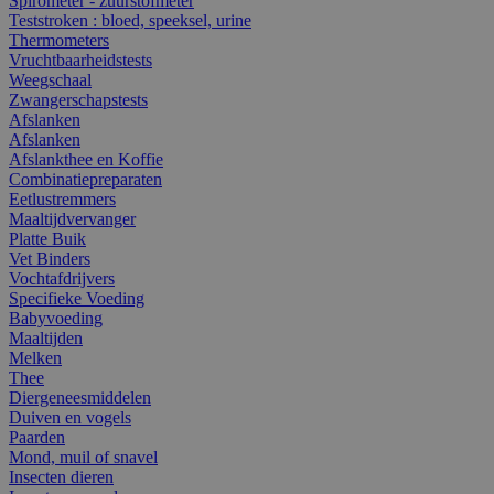
Spirometer - zuurstofmeter
Teststroken : bloed, speeksel, urine
Thermometers
Vruchtbaarheidstests
Weegschaal
Zwangerschapstests
Afslanken
Afslanken
Afslankthee en Koffie
Combinatiepreparaten
Eetlustremmers
Maaltijdvervanger
Platte Buik
Vet Binders
Vochtafdrijvers
Specifieke Voeding
Babyvoeding
Maaltijden
Melken
Thee
Diergeneesmiddelen
Duiven en vogels
Paarden
Mond, muil of snavel
Insecten dieren