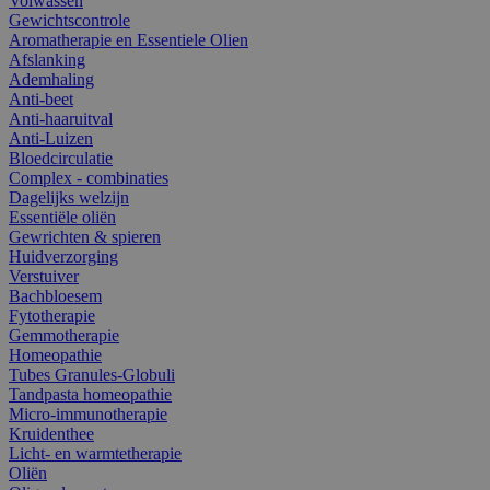
Volwassen
Gewichtscontrole
Aromatherapie en Essentiele Olien
Afslanking
Ademhaling
Anti-beet
Anti-haaruitval
Anti-Luizen
Bloedcirculatie
Complex - combinaties
Dagelijks welzijn
Essentiële oliën
Gewrichten & spieren
Huidverzorging
Verstuiver
Bachbloesem
Fytotherapie
Gemmotherapie
Homeopathie
Tubes Granules-Globuli
Tandpasta homeopathie
Micro-immunotherapie
Kruidenthee
Licht- en warmtetherapie
Oliën