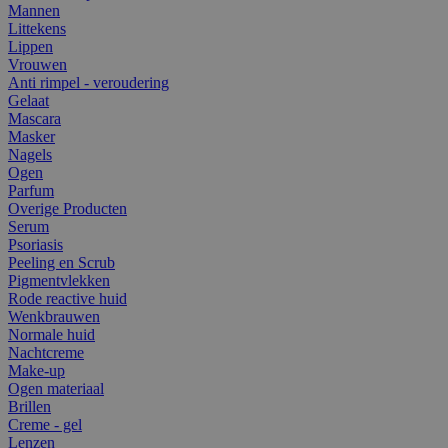
Mannen
Littekens
Lippen
Vrouwen
Anti rimpel - veroudering
Gelaat
Mascara
Masker
Nagels
Ogen
Parfum
Overige Producten
Serum
Psoriasis
Peeling en Scrub
Pigmentvlekken
Rode reactive huid
Wenkbrauwen
Normale huid
Nachtcreme
Make-up
Ogen materiaal
Brillen
Creme - gel
Lenzen