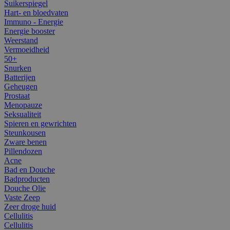
Suikerspiegel
Hart- en bloedvaten
Immuno - Energie
Energie booster
Weerstand
Vermoeidheid
50+
Snurken
Batterijen
Geheugen
Prostaat
Menopauze
Seksualiteit
Spieren en gewrichten
Steunkousen
Zware benen
Pillendozen
Acne
Bad en Douche
Badproducten
Douche Olie
Vaste Zeep
Zeer droge huid
Cellulitis
Cellulitis