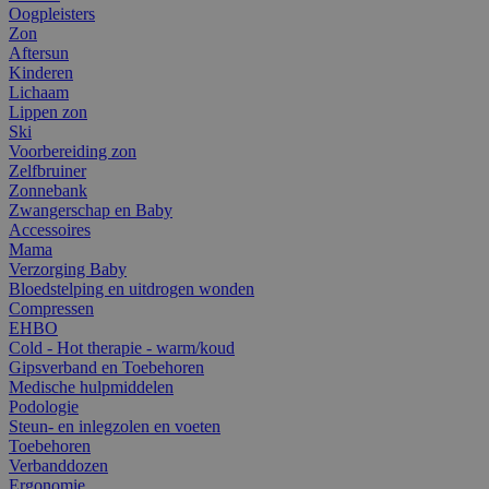
Oogpleisters
Zon
Aftersun
Kinderen
Lichaam
Lippen zon
Ski
Voorbereiding zon
Zelfbruiner
Zonnebank
Zwangerschap en Baby
Accessoires
Mama
Verzorging Baby
Bloedstelping en uitdrogen wonden
Compressen
EHBO
Cold - Hot therapie - warm/koud
Gipsverband en Toebehoren
Medische hulpmiddelen
Podologie
Steun- en inlegzolen en voeten
Toebehoren
Verbanddozen
Ergonomie