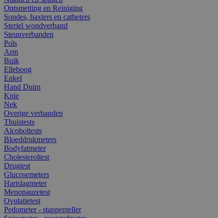
Ontsmetting en Reiniging
Sondes, baxters en catheters
Steriel wondverband
Steunverbanden
Pols
Arm
Buik
Elleboog
Enkel
Hand Duim
Knie
Nek
Overige verbanden
Thuistests
Alcoholtests
Bloeddrukmeters
Bodyfatmeter
Cholesteroltest
Drugtest
Glucosemeters
Hartslagmeter
Menopauzetest
Ovulatietest
Pedometer - stappenteller