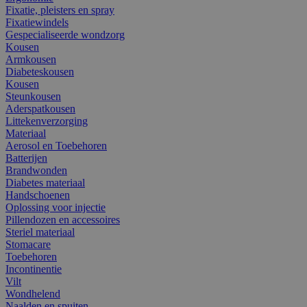
Fixatie, pleisters en spray
Fixatiewindels
Gespecialiseerde wondzorg
Kousen
Armkousen
Diabeteskousen
Kousen
Steunkousen
Aderspatkousen
Littekenverzorging
Materiaal
Aerosol en Toebehoren
Batterijen
Brandwonden
Diabetes materiaal
Handschoenen
Oplossing voor injectie
Pillendozen en accessoires
Steriel materiaal
Stomacare
Toebehoren
Incontinentie
Vilt
Wondhelend
Naalden en spuiten