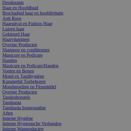
Deodorants
Haar en Hoofdhuid
Beschadigd haar en hoofdirritatie
Anti Roos
Haaruitval en Futloos Haar
Luizen haar
Gekleurd Haar
Haarvitaminen
Overige Producten
Shampoo en conditionner
Manicure en Pedicure
Handen
Manicure en Pedicure/Handen
Voeten en Benen
Mond en Tandhygiëne
Kunstgebit Toebehoren
Mondspoeling en Flosmiddel
Overige Producten
Tandenborstels
Tandpasta
Tandpasta homeopathie
Aften
Intieme Hygiëne
Intieme Hygienische Verbanden
Intieme Wasproducten