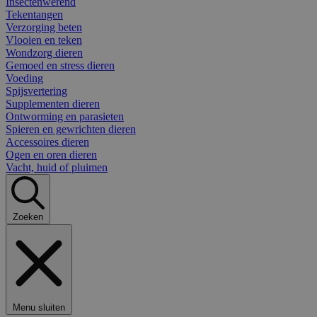
Insectenwerend
Tekentangen
Verzorging beten
Vlooien en teken
Wondzorg dieren
Gemoed en stress dieren
Voeding
Spijsvertering
Supplementen dieren
Ontworming en parasieten
Spieren en gewrichten dieren
Accessoires dieren
Ogen en oren dieren
Vacht, huid of pluimen
Zoeken
Menu sluiten