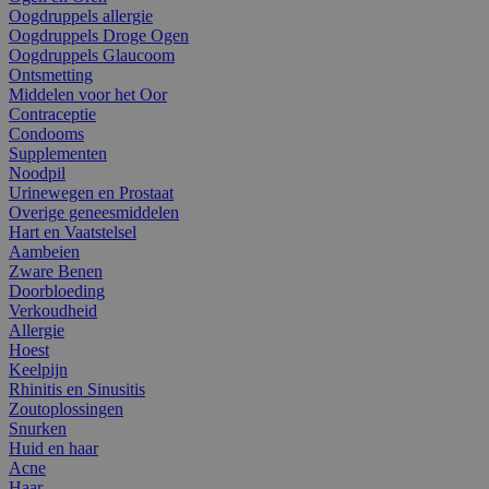
Oogdruppels allergie
Oogdruppels Droge Ogen
Oogdruppels Glaucoom
Ontsmetting
Middelen voor het Oor
Contraceptie
Condooms
Supplementen
Noodpil
Urinewegen en Prostaat
Overige geneesmiddelen
Hart en Vaatstelsel
Aambeien
Zware Benen
Doorbloeding
Verkoudheid
Allergie
Hoest
Keelpijn
Rhinitis en Sinusitis
Zoutoplossingen
Snurken
Huid en haar
Acne
Haar