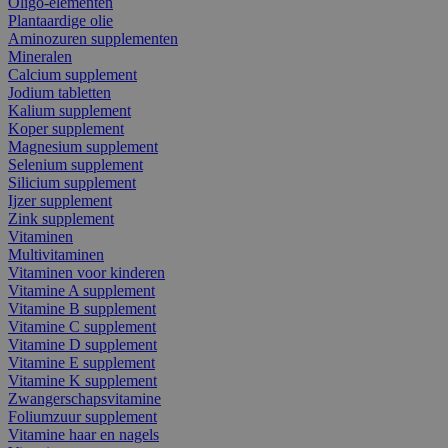
Oligo-elementen
Plantaardige olie
Aminozuren supplementen
Mineralen
Calcium supplement
Jodium tabletten
Kalium supplement
Koper supplement
Magnesium supplement
Selenium supplement
Silicium supplement
Ijzer supplement
Zink supplement
Vitaminen
Multivitaminen
Vitaminen voor kinderen
Vitamine A supplement
Vitamine B supplement
Vitamine C supplement
Vitamine D supplement
Vitamine E supplement
Vitamine K supplement
Zwangerschapsvitamine
Foliumzuur supplement
Vitamine haar en nagels