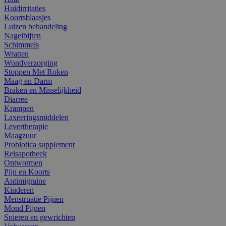
Huidirritaties
Koortsblaasjes
Luizen behandeling
Nagelbijten
Schimmels
Wratten
Wondverzorging
Stoppen Met Roken
Maag en Darm
Braken en Misselijkheid
Diarree
Krampen
Laxeeringsmiddelen
Levertherapie
Maagzuur
Probiotica supplement
Reisapotheek
Ontwormen
Pijn en Koorts
Antimigraine
Kinderen
Menstruatie Pijnen
Mond Pijnen
Spieren en gewrichten