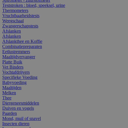
Spirometer - zuurstofmeter
Teststroken : bloed, speeksel, urine
Thermometers
Vruchtbaarheidstests
Weegschaal
Zwangerschapstests
Afslanken
Afslanken
Afslankthee en Koffie
Combinatiepreparaten
Eetlustremmers
Maaltijdvervanger
Platte Buik
Vet Binders
Vochtafdrijvers
Specifieke Voeding
Babyvoeding
Maaltijden
Melken
Thee
Diergeneesmiddelen
Duiven en vogels
Paarden
Mond, muil of snavel
Insecten dieren