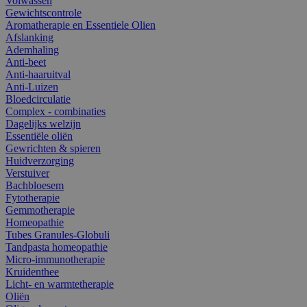
Volwassen
Gewichtscontrole
Aromatherapie en Essentiele Olien
Afslanking
Ademhaling
Anti-beet
Anti-haaruitval
Anti-Luizen
Bloedcirculatie
Complex - combinaties
Dagelijks welzijn
Essentiële oliën
Gewrichten & spieren
Huidverzorging
Verstuiver
Bachbloesem
Fytotherapie
Gemmotherapie
Homeopathie
Tubes Granules-Globuli
Tandpasta homeopathie
Micro-immunotherapie
Kruidenthee
Licht- en warmtetherapie
Oliën