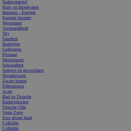
Suikerspiegel
Hart- en bloedvaten
Immuno - Energie
Energie booster
Weerstand
Vermoeidheid
50+
Snurken
Batterijen
Geheugen
Prostaat
Menopauze
Seksualiteit
Spieren en gewrichten
Steunkousen
Zware benen
Pillendozen
Acne
Bad en Douche
Badproducten
Douche Olie
Vaste Zeep
Zeer droge huid
Cellulitis
Cellulitis