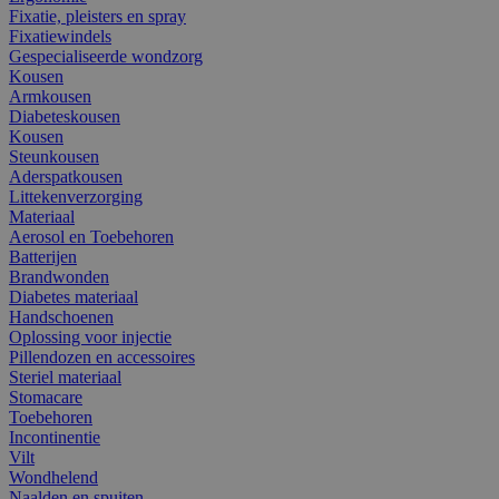
Fixatie, pleisters en spray
Fixatiewindels
Gespecialiseerde wondzorg
Kousen
Armkousen
Diabeteskousen
Kousen
Steunkousen
Aderspatkousen
Littekenverzorging
Materiaal
Aerosol en Toebehoren
Batterijen
Brandwonden
Diabetes materiaal
Handschoenen
Oplossing voor injectie
Pillendozen en accessoires
Steriel materiaal
Stomacare
Toebehoren
Incontinentie
Vilt
Wondhelend
Naalden en spuiten