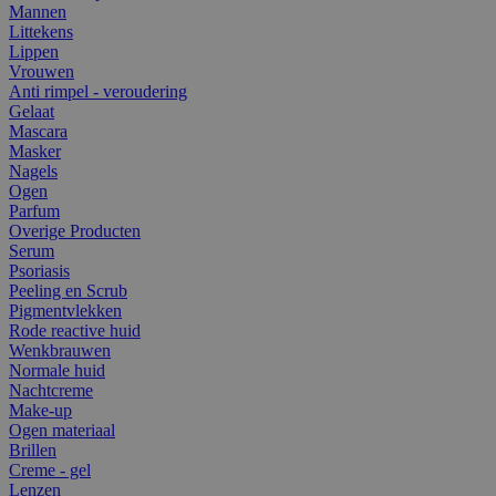
Mannen
Littekens
Lippen
Vrouwen
Anti rimpel - veroudering
Gelaat
Mascara
Masker
Nagels
Ogen
Parfum
Overige Producten
Serum
Psoriasis
Peeling en Scrub
Pigmentvlekken
Rode reactive huid
Wenkbrauwen
Normale huid
Nachtcreme
Make-up
Ogen materiaal
Brillen
Creme - gel
Lenzen