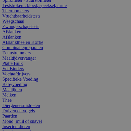
Spirometer - zuurstofmeter
Teststroken : bloed, speeksel, urine
Thermometers
Vruchtbaarheidstests
Weegschaal
Zwangerschapstests
Afslanken
Afslanken
Afslankthee en Koffie
Combinatiepreparaten
Eetlustremmers
Maaltijdvervanger
Platte Buik
Vet Binders
Vochtafdrijvers
Specifieke Voeding
Babyvoeding
Maaltijden
Melken
Thee
Diergeneesmiddelen
Duiven en vogels
Paarden
Mond, muil of snavel
Insecten dieren