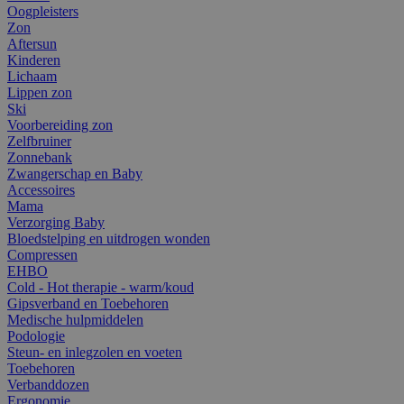
Oogpleisters
Zon
Aftersun
Kinderen
Lichaam
Lippen zon
Ski
Voorbereiding zon
Zelfbruiner
Zonnebank
Zwangerschap en Baby
Accessoires
Mama
Verzorging Baby
Bloedstelping en uitdrogen wonden
Compressen
EHBO
Cold - Hot therapie - warm/koud
Gipsverband en Toebehoren
Medische hulpmiddelen
Podologie
Steun- en inlegzolen en voeten
Toebehoren
Verbanddozen
Ergonomie