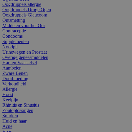
Oogdruppels allergie
Oogdruppels Droge Ogen
Oogdruppels Glaucoom
Ontsmetting
Middelen voor het Oor
Contraceptie
Condooms
Supplementen
Noodpil
Urinewegen en Prostaat
Overige geneesmiddelen
Hart en Vaatstelsel
Aambeien
Zware Benen
Doorbloeding
Verkoudheid
Allergie
Hoest
Keelpijn
Rhinitis en Sinusitis
Zoutoplossingen
Snurken
Huid en haar
Acne
Haar