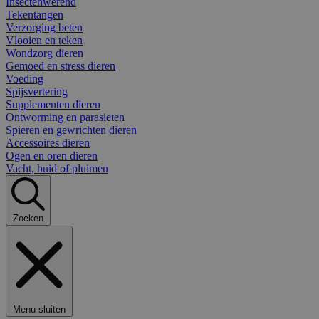
Insectenwerend
Tekentangen
Verzorging beten
Vlooien en teken
Wondzorg dieren
Gemoed en stress dieren
Voeding
Spijsvertering
Supplementen dieren
Ontworming en parasieten
Spieren en gewrichten dieren
Accessoires dieren
Ogen en oren dieren
Vacht, huid of pluimen
Zoeken
Menu sluiten