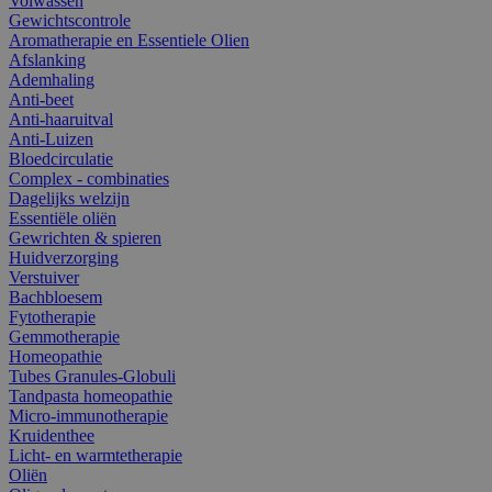
Volwassen
Gewichtscontrole
Aromatherapie en Essentiele Olien
Afslanking
Ademhaling
Anti-beet
Anti-haaruitval
Anti-Luizen
Bloedcirculatie
Complex - combinaties
Dagelijks welzijn
Essentiële oliën
Gewrichten & spieren
Huidverzorging
Verstuiver
Bachbloesem
Fytotherapie
Gemmotherapie
Homeopathie
Tubes Granules-Globuli
Tandpasta homeopathie
Micro-immunotherapie
Kruidenthee
Licht- en warmtetherapie
Oliën