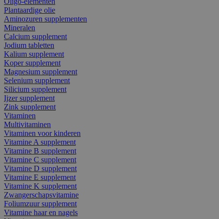
Oligo-elementen
Plantaardige olie
Aminozuren supplementen
Mineralen
Calcium supplement
Jodium tabletten
Kalium supplement
Koper supplement
Magnesium supplement
Selenium supplement
Silicium supplement
Ijzer supplement
Zink supplement
Vitaminen
Multivitaminen
Vitaminen voor kinderen
Vitamine A supplement
Vitamine B supplement
Vitamine C supplement
Vitamine D supplement
Vitamine E supplement
Vitamine K supplement
Zwangerschapsvitamine
Foliumzuur supplement
Vitamine haar en nagels