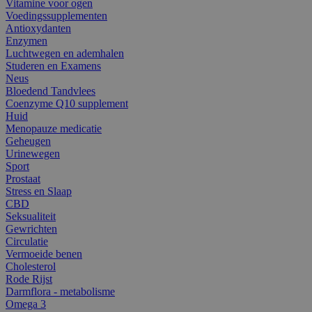
Vitamine voor ogen
Voedingssupplementen
Antioxydanten
Enzymen
Luchtwegen en ademhalen
Studeren en Examens
Neus
Bloedend Tandvlees
Coenzyme Q10 supplement
Huid
Menopauze medicatie
Geheugen
Urinewegen
Sport
Prostaat
Stress en Slaap
CBD
Seksualiteit
Gewrichten
Circulatie
Vermoeide benen
Cholesterol
Rode Rijst
Darmflora - metabolisme
Omega 3