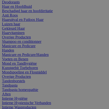
Deodorants
Haar en Hoofdhuid
Beschadigd haar en hoofdirritatie
Anti Roos
Haaruitval en Futloos Haar
Luizen haar
Gekleurd Haar
Haarvitaminen
Overige Producten
Shampoo en conditionner
Manicure en Pedicure
Handen
Manicure en Pedicure/Handen
Voeten en Benen
Mond en Tandhygiëne
Kunstgebit Toebehoren
Mondspoeling en Flosmiddel
Overige Producten
Tandenborstels
Tandpasta
Tandpasta homeopathie
Aften
Intieme Hygiëne
Intieme Hygienische Verbanden
Intieme Wasproducten