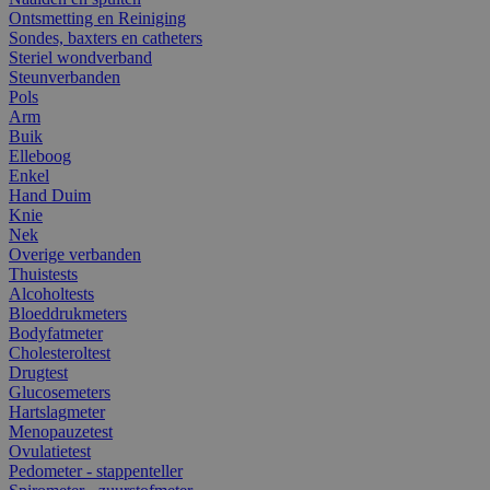
Ontsmetting en Reiniging
Sondes, baxters en catheters
Steriel wondverband
Steunverbanden
Pols
Arm
Buik
Elleboog
Enkel
Hand Duim
Knie
Nek
Overige verbanden
Thuistests
Alcoholtests
Bloeddrukmeters
Bodyfatmeter
Cholesteroltest
Drugtest
Glucosemeters
Hartslagmeter
Menopauzetest
Ovulatietest
Pedometer - stappenteller