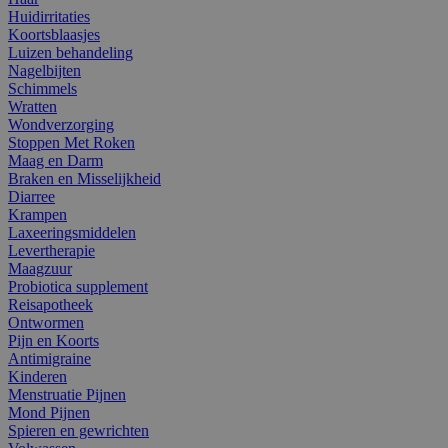
Huidirritaties
Koortsblaasjes
Luizen behandeling
Nagelbijten
Schimmels
Wratten
Wondverzorging
Stoppen Met Roken
Maag en Darm
Braken en Misselijkheid
Diarree
Krampen
Laxeeringsmiddelen
Levertherapie
Maagzuur
Probiotica supplement
Reisapotheek
Ontwormen
Pijn en Koorts
Antimigraine
Kinderen
Menstruatie Pijnen
Mond Pijnen
Spieren en gewrichten