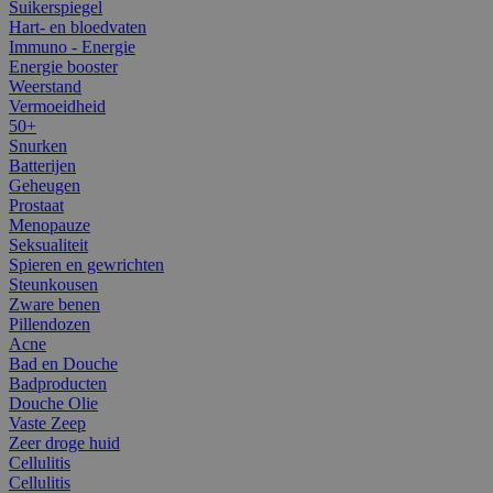
Suikerspiegel
Hart- en bloedvaten
Immuno - Energie
Energie booster
Weerstand
Vermoeidheid
50+
Snurken
Batterijen
Geheugen
Prostaat
Menopauze
Seksualiteit
Spieren en gewrichten
Steunkousen
Zware benen
Pillendozen
Acne
Bad en Douche
Badproducten
Douche Olie
Vaste Zeep
Zeer droge huid
Cellulitis
Cellulitis