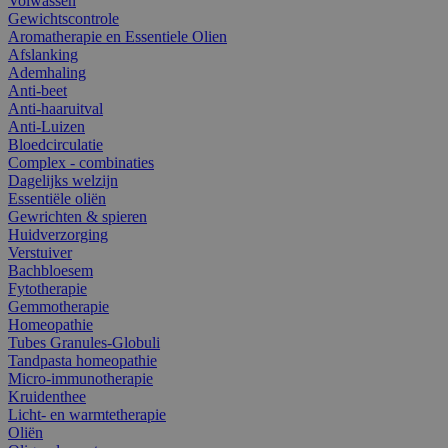
Volwassen
Gewichtscontrole
Aromatherapie en Essentiele Olien
Afslanking
Ademhaling
Anti-beet
Anti-haaruitval
Anti-Luizen
Bloedcirculatie
Complex - combinaties
Dagelijks welzijn
Essentiële oliën
Gewrichten & spieren
Huidverzorging
Verstuiver
Bachbloesem
Fytotherapie
Gemmotherapie
Homeopathie
Tubes Granules-Globuli
Tandpasta homeopathie
Micro-immunotherapie
Kruidenthee
Licht- en warmtetherapie
Oliën