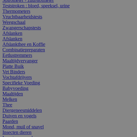
Spirometer - zuurstofmeter
Teststroken : bloed, speeksel, urine
Thermometers
Vruchtbaarheidstests
Weegschaal
Zwangerschapstests
Afslanken
Afslanken
Afslankthee en Koffie
Combinatiepreparaten
Eetlustremmers
Maaltijdvervanger
Platte Buik
Vet Binders
Vochtafdrijvers
Specifieke Voeding
Babyvoeding
Maaltijden
Melken
Thee
Diergeneesmiddelen
Duiven en vogels
Paarden
Mond, muil of snavel
Insecten dieren