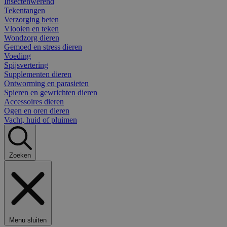
Insectenwerend
Tekentangen
Verzorging beten
Vlooien en teken
Wondzorg dieren
Gemoed en stress dieren
Voeding
Spijsvertering
Supplementen dieren
Ontworming en parasieten
Spieren en gewrichten dieren
Accessoires dieren
Ogen en oren dieren
Vacht, huid of pluimen
Zoeken
Menu sluiten