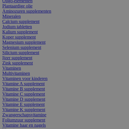
Oligo-elementen
Plantaardige olie
Aminozuren supplementen
Mineralen
Calcium supplement
Jodium tabletten
Kalium supplement
Koper supplement
Magnesium supplement
Selenium supplement
Silicium supplement
Ijzer supplement
Zink supplement
Vitaminen
Multivitaminen
Vitaminen voor kinderen
Vitamine A supplement
Vitamine B supplement
Vitamine C supplement
Vitamine D supplement
Vitamine E supplement
Vitamine K supplement
Zwangerschapsvitamine
Foliumzuur supplement
Vitamine haar en nagels