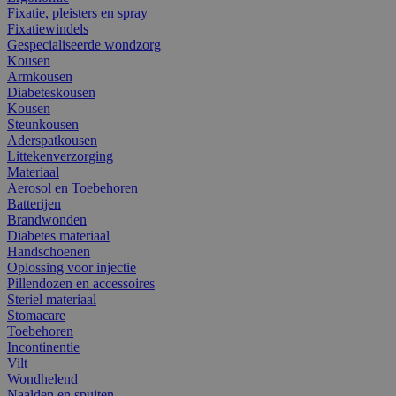
Fixatie, pleisters en spray
Fixatiewindels
Gespecialiseerde wondzorg
Kousen
Armkousen
Diabeteskousen
Kousen
Steunkousen
Aderspatkousen
Littekenverzorging
Materiaal
Aerosol en Toebehoren
Batterijen
Brandwonden
Diabetes materiaal
Handschoenen
Oplossing voor injectie
Pillendozen en accessoires
Steriel materiaal
Stomacare
Toebehoren
Incontinentie
Vilt
Wondhelend
Naalden en spuiten