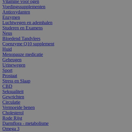
Vitamine voor ogen
Voedingssupplementen
Antioxydanten
Enzymen
Luchtwegen en ademhalen
Studeren en Examens
Neus
Bloedend Tandvlees
Coenzyme Q10 supplement
Huid
Menopauze medicatie
Geheugen
Urinewegen
Sport
Prostaat
Stress en Slaap
CBD
Seksualiteit
Gewrichten
Circulatie
Vermoeide benen
Cholesterol
Rode Rijst
Darmflora - metabolisme
Omega 3