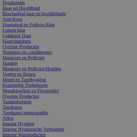
Deodorants
Haar en Hoofdhuid
Beschadigd haar en hoofdirritatie
Anti Roos
Haaruitval en Futloos Haar
Luizen haar
Gekleurd Haar
Haarvitaminen
Overige Producten
Shampoo en conditionner
Manicure en Pedicure
Handen
Manicure en Pedicure/Handen
Voeten en Benen
Mond en Tandhygiëne
Kunstgebit Toebehoren
Mondspoeling en Flosmiddel
Overige Producten
Tandenborstels
Tandpasta
Tandpasta homeopathie
Aften
Intieme Hygiëne
Intieme Hygienische Verbanden
Intieme Wasproducten