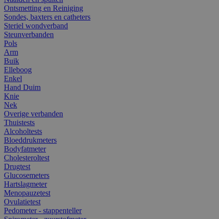
Ontsmetting en Reiniging
Sondes, baxters en catheters
Steriel wondverband
Steunverbanden
Pols
Arm
Buik
Elleboog
Enkel
Hand Duim
Knie
Nek
Overige verbanden
Thuistests
Alcoholtests
Bloeddrukmeters
Bodyfatmeter
Cholesteroltest
Drugtest
Glucosemeters
Hartslagmeter
Menopauzetest
Ovulatietest
Pedometer - stappenteller