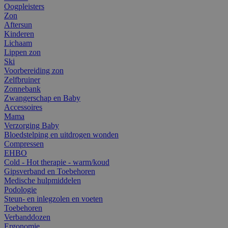
Oogpleisters
Zon
Aftersun
Kinderen
Lichaam
Lippen zon
Ski
Voorbereiding zon
Zelfbruiner
Zonnebank
Zwangerschap en Baby
Accessoires
Mama
Verzorging Baby
Bloedstelping en uitdrogen wonden
Compressen
EHBO
Cold - Hot therapie - warm/koud
Gipsverband en Toebehoren
Medische hulpmiddelen
Podologie
Steun- en inlegzolen en voeten
Toebehoren
Verbanddozen
Ergonomie