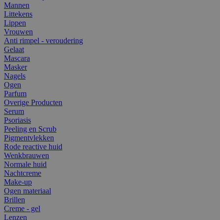
Mannen
Littekens
Lippen
Vrouwen
Anti rimpel - veroudering
Gelaat
Mascara
Masker
Nagels
Ogen
Parfum
Overige Producten
Serum
Psoriasis
Peeling en Scrub
Pigmentvlekken
Rode reactive huid
Wenkbrauwen
Normale huid
Nachtcreme
Make-up
Ogen materiaal
Brillen
Creme - gel
Lenzen