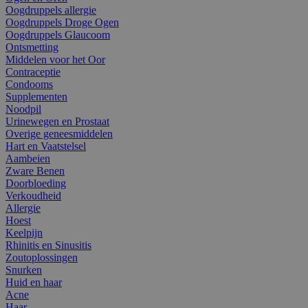
Oogdruppels allergie
Oogdruppels Droge Ogen
Oogdruppels Glaucoom
Ontsmetting
Middelen voor het Oor
Contraceptie
Condooms
Supplementen
Noodpil
Urinewegen en Prostaat
Overige geneesmiddelen
Hart en Vaatstelsel
Aambeien
Zware Benen
Doorbloeding
Verkoudheid
Allergie
Hoest
Keelpijn
Rhinitis en Sinusitis
Zoutoplossingen
Snurken
Huid en haar
Acne
Haar