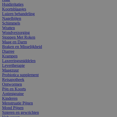
Huidirritaties
Koortsblaasjes
Luizen behandeling
Nagelbijten
Schimmels
Wratten
Wondverzorging
Stoppen Met Roken
Maag en Darm
Braken en Misselijkheid
Diarree
Krampen
Laxeeringsmiddelen
Levertherapie
Maagzuur
Probiotica supplement
Reisapotheek
Ontwormen
Pijn en Koorts
Antimigraine
Kinderen
Menstruatie Pijnen
Mond Pijnen
Spieren en gewrichten