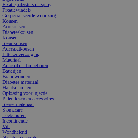
Fixatie, pleisters en spray
Fixatiewindels
Gespecialiseerde wondzorg
Kousen
Armkousen
Diabeteskousen
Kousen
Steunkousen
Aderspatkousen
Littekenverzorging
Materiaal
Aerosol en Toebehoren
Batterijen
Brandwonden
Diabetes materiaal
Handschoenen
Oplossing voor injectie
Pillendozen en accessoires
Steriel materiaal
Stomacare
Toebehoren
Incontinentie
Vilt
Wondhelend
Naalden en spuiten