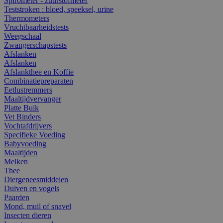
Spirometer - zuurstofmeter
Teststroken : bloed, speeksel, urine
Thermometers
Vruchtbaarheidstests
Weegschaal
Zwangerschapstests
Afslanken
Afslanken
Afslankthee en Koffie
Combinatiepreparaten
Eetlustremmers
Maaltijdvervanger
Platte Buik
Vet Binders
Vochtafdrijvers
Specifieke Voeding
Babyvoeding
Maaltijden
Melken
Thee
Diergeneesmiddelen
Duiven en vogels
Paarden
Mond, muil of snavel
Insecten dieren