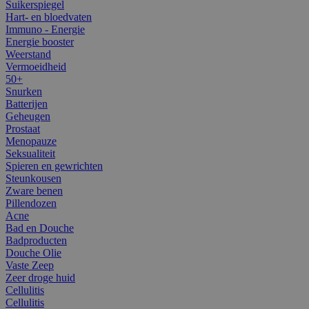
Suikerspiegel
Hart- en bloedvaten
Immuno - Energie
Energie booster
Weerstand
Vermoeidheid
50+
Snurken
Batterijen
Geheugen
Prostaat
Menopauze
Seksualiteit
Spieren en gewrichten
Steunkousen
Zware benen
Pillendozen
Acne
Bad en Douche
Badproducten
Douche Olie
Vaste Zeep
Zeer droge huid
Cellulitis
Cellulitis