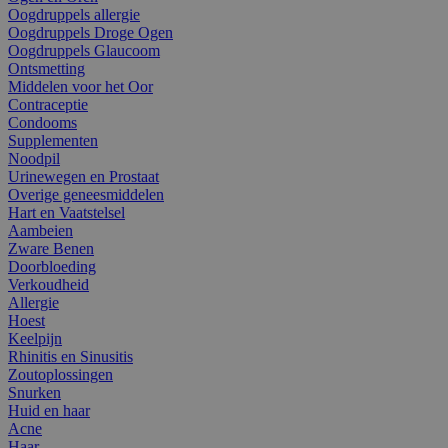
Oogdruppels allergie
Oogdruppels Droge Ogen
Oogdruppels Glaucoom
Ontsmetting
Middelen voor het Oor
Contraceptie
Condooms
Supplementen
Noodpil
Urinewegen en Prostaat
Overige geneesmiddelen
Hart en Vaatstelsel
Aambeien
Zware Benen
Doorbloeding
Verkoudheid
Allergie
Hoest
Keelpijn
Rhinitis en Sinusitis
Zoutoplossingen
Snurken
Huid en haar
Acne
Haar