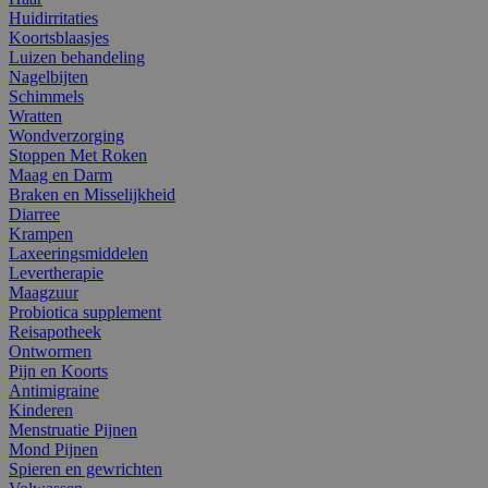
Huidirritaties
Koortsblaasjes
Luizen behandeling
Nagelbijten
Schimmels
Wratten
Wondverzorging
Stoppen Met Roken
Maag en Darm
Braken en Misselijkheid
Diarree
Krampen
Laxeeringsmiddelen
Levertherapie
Maagzuur
Probiotica supplement
Reisapotheek
Ontwormen
Pijn en Koorts
Antimigraine
Kinderen
Menstruatie Pijnen
Mond Pijnen
Spieren en gewrichten