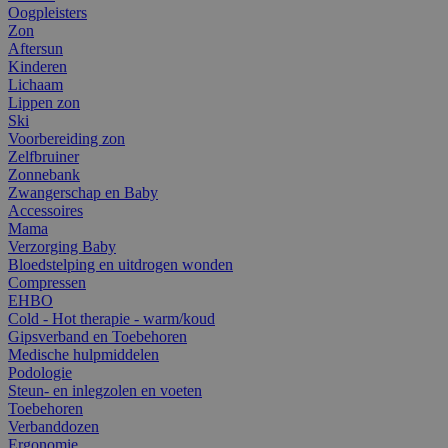
Oogpleisters
Zon
Aftersun
Kinderen
Lichaam
Lippen zon
Ski
Voorbereiding zon
Zelfbruiner
Zonnebank
Zwangerschap en Baby
Accessoires
Mama
Verzorging Baby
Bloedstelping en uitdrogen wonden
Compressen
EHBO
Cold - Hot therapie - warm/koud
Gipsverband en Toebehoren
Medische hulpmiddelen
Podologie
Steun- en inlegzolen en voeten
Toebehoren
Verbanddozen
Ergonomie