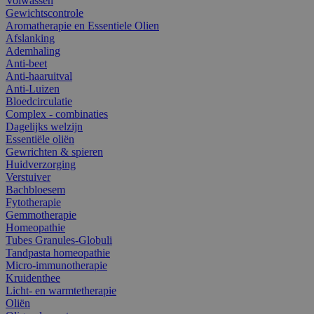
Volwassen
Gewichtscontrole
Aromatherapie en Essentiele Olien
Afslanking
Ademhaling
Anti-beet
Anti-haaruitval
Anti-Luizen
Bloedcirculatie
Complex - combinaties
Dagelijks welzijn
Essentiële oliën
Gewrichten & spieren
Huidverzorging
Verstuiver
Bachbloesem
Fytotherapie
Gemmotherapie
Homeopathie
Tubes Granules-Globuli
Tandpasta homeopathie
Micro-immunotherapie
Kruidenthee
Licht- en warmtetherapie
Oliën