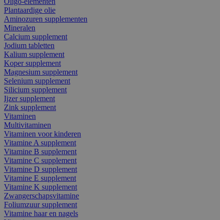
Oligo-elementen
Plantaardige olie
Aminozuren supplementen
Mineralen
Calcium supplement
Jodium tabletten
Kalium supplement
Koper supplement
Magnesium supplement
Selenium supplement
Silicium supplement
Ijzer supplement
Zink supplement
Vitaminen
Multivitaminen
Vitaminen voor kinderen
Vitamine A supplement
Vitamine B supplement
Vitamine C supplement
Vitamine D supplement
Vitamine E supplement
Vitamine K supplement
Zwangerschapsvitamine
Foliumzuur supplement
Vitamine haar en nagels