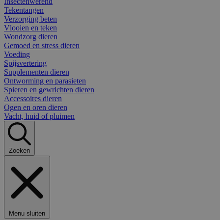
Insectenwerend
Tekentangen
Verzorging beten
Vlooien en teken
Wondzorg dieren
Gemoed en stress dieren
Voeding
Spijsvertering
Supplementen dieren
Ontworming en parasieten
Spieren en gewrichten dieren
Accessoires dieren
Ogen en oren dieren
Vacht, huid of pluimen
Zoeken
Menu sluiten