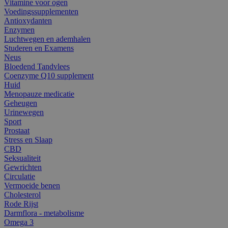
Vitamine voor ogen
Voedingssupplementen
Antioxydanten
Enzymen
Luchtwegen en ademhalen
Studeren en Examens
Neus
Bloedend Tandvlees
Coenzyme Q10 supplement
Huid
Menopauze medicatie
Geheugen
Urinewegen
Sport
Prostaat
Stress en Slaap
CBD
Seksualiteit
Gewrichten
Circulatie
Vermoeide benen
Cholesterol
Rode Rijst
Darmflora - metabolisme
Omega 3