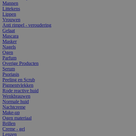
Mannen
Littekens
Lippen
Vrouwen
Anti rimpel - veroudering
Gelaat
Mascara
Masker
Nagels
Ogen
Parfum
Overige Producten
Serum
Psoriasis
Peeling en Scrub
Pigmentvlekken
Rode reactive huid
Wenkbrauwen
Normale huid
Nachtcreme
Make-up
Ogen materiaal
Brillen
Creme - gel
Lenzen