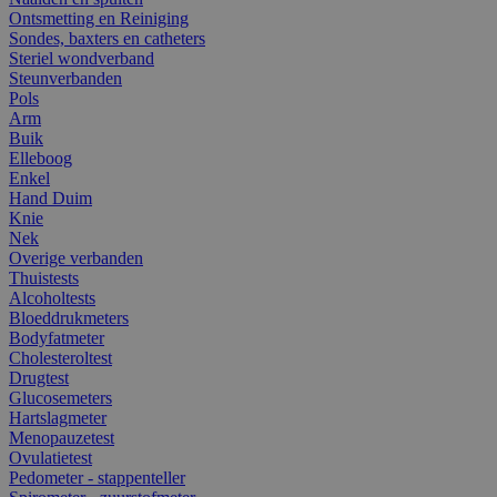
Ontsmetting en Reiniging
Sondes, baxters en catheters
Steriel wondverband
Steunverbanden
Pols
Arm
Buik
Elleboog
Enkel
Hand Duim
Knie
Nek
Overige verbanden
Thuistests
Alcoholtests
Bloeddrukmeters
Bodyfatmeter
Cholesteroltest
Drugtest
Glucosemeters
Hartslagmeter
Menopauzetest
Ovulatietest
Pedometer - stappenteller