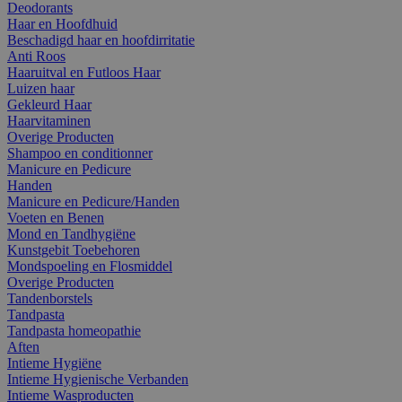
Deodorants
Haar en Hoofdhuid
Beschadigd haar en hoofdirritatie
Anti Roos
Haaruitval en Futloos Haar
Luizen haar
Gekleurd Haar
Haarvitaminen
Overige Producten
Shampoo en conditionner
Manicure en Pedicure
Handen
Manicure en Pedicure/Handen
Voeten en Benen
Mond en Tandhygiëne
Kunstgebit Toebehoren
Mondspoeling en Flosmiddel
Overige Producten
Tandenborstels
Tandpasta
Tandpasta homeopathie
Aften
Intieme Hygiëne
Intieme Hygienische Verbanden
Intieme Wasproducten