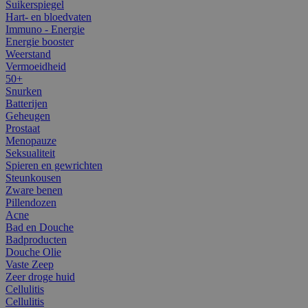
Suikerspiegel
Hart- en bloedvaten
Immuno - Energie
Energie booster
Weerstand
Vermoeidheid
50+
Snurken
Batterijen
Geheugen
Prostaat
Menopauze
Seksualiteit
Spieren en gewrichten
Steunkousen
Zware benen
Pillendozen
Acne
Bad en Douche
Badproducten
Douche Olie
Vaste Zeep
Zeer droge huid
Cellulitis
Cellulitis