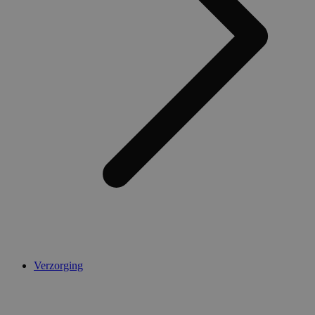
AWSALBCORS
1 week
Amazon.com Inc.
widget-
mediator.zopim.com
CookieScriptConsent
5 maanden 4
CookieScript
weken
.medibib.nl
Verzorging
Aanbieder