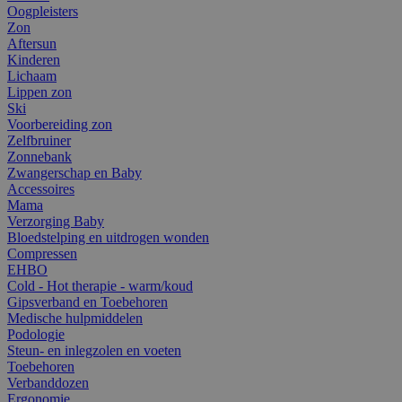
Oogpleisters
Zon
Aftersun
Kinderen
Lichaam
Lippen zon
Ski
Voorbereiding zon
Zelfbruiner
Zonnebank
Zwangerschap en Baby
Accessoires
Mama
Verzorging Baby
Bloedstelping en uitdrogen wonden
Compressen
EHBO
Cold - Hot therapie - warm/koud
Gipsverband en Toebehoren
Medische hulpmiddelen
Podologie
Steun- en inlegzolen en voeten
Toebehoren
Verbanddozen
Ergonomie