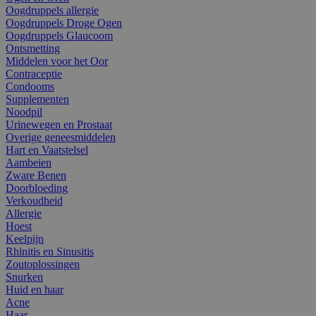
Oogdruppels allergie
Oogdruppels Droge Ogen
Oogdruppels Glaucoom
Ontsmetting
Middelen voor het Oor
Contraceptie
Condooms
Supplementen
Noodpil
Urinewegen en Prostaat
Overige geneesmiddelen
Hart en Vaatstelsel
Aambeien
Zware Benen
Doorbloeding
Verkoudheid
Allergie
Hoest
Keelpijn
Rhinitis en Sinusitis
Zoutoplossingen
Snurken
Huid en haar
Acne
Haar