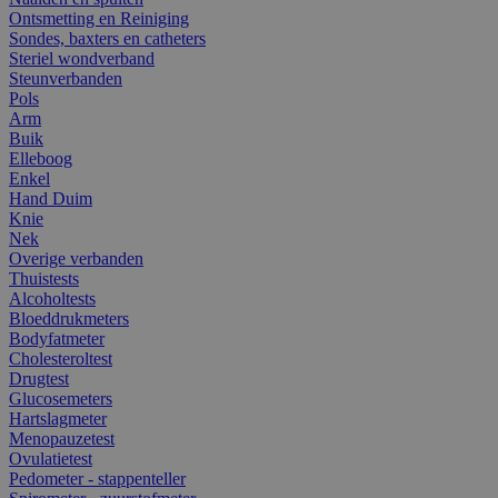
Ontsmetting en Reiniging
Sondes, baxters en catheters
Steriel wondverband
Steunverbanden
Pols
Arm
Buik
Elleboog
Enkel
Hand Duim
Knie
Nek
Overige verbanden
Thuistests
Alcoholtests
Bloeddrukmeters
Bodyfatmeter
Cholesteroltest
Drugtest
Glucosemeters
Hartslagmeter
Menopauzetest
Ovulatietest
Pedometer - stappenteller