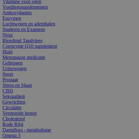
Vitamine voor ogen
Voedingssupplementen
Antioxydanten
Enzymen
Luchtwegen en ademhalen
Studeren en Examens
Neus
Bloedend Tandvlees
Coenzyme Q10 supplement
Huid
Menopauze medicatie
Geheugen
Urinewegen
Sport
Prostaat
Stress en Slaap
CBD
Seksualiteit
Gewrichten
Circulatie
Vermoeide benen
Cholesterol
Rode Rijst
Darmflora - metabolisme
Omega 3