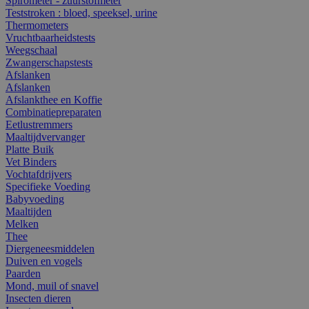
Spirometer - zuurstofmeter
Teststroken : bloed, speeksel, urine
Thermometers
Vruchtbaarheidstests
Weegschaal
Zwangerschapstests
Afslanken
Afslanken
Afslankthee en Koffie
Combinatiepreparaten
Eetlustremmers
Maaltijdvervanger
Platte Buik
Vet Binders
Vochtafdrijvers
Specifieke Voeding
Babyvoeding
Maaltijden
Melken
Thee
Diergeneesmiddelen
Duiven en vogels
Paarden
Mond, muil of snavel
Insecten dieren