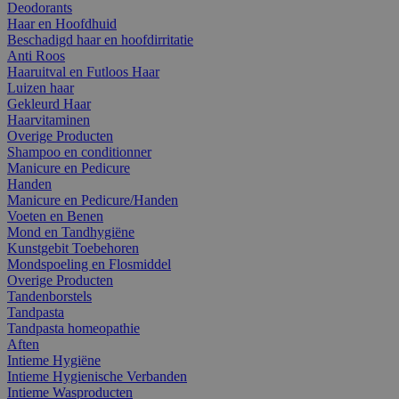
Deodorants
Haar en Hoofdhuid
Beschadigd haar en hoofdirritatie
Anti Roos
Haaruitval en Futloos Haar
Luizen haar
Gekleurd Haar
Haarvitaminen
Overige Producten
Shampoo en conditionner
Manicure en Pedicure
Handen
Manicure en Pedicure/Handen
Voeten en Benen
Mond en Tandhygiëne
Kunstgebit Toebehoren
Mondspoeling en Flosmiddel
Overige Producten
Tandenborstels
Tandpasta
Tandpasta homeopathie
Aften
Intieme Hygiëne
Intieme Hygienische Verbanden
Intieme Wasproducten