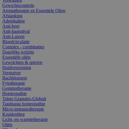
Volwassen
Gewichtscontrole
Aromatherapie en Essentiele Olien
Afslanking
Ademhaling
Anti-beet
Anti-haaruitval
Anti-Luizen
Bloedcirculatie
Complex - combinaties
Dagelijks welzijn
Essentiële oliën
Gewrichten & spieren
Huidverzorging
Verstuiver
Bachbloesem
Fytotherapie
Gemmotherapie
Homeopathie
Tubes Granules-Globuli
Tandpasta homeopathie
Micro-immunotherapie
Kruidenthee
Licht- en warmtetherapie
Oliën