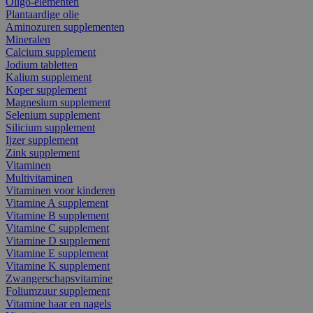
Oligo-elementen
Plantaardige olie
Aminozuren supplementen
Mineralen
Calcium supplement
Jodium tabletten
Kalium supplement
Koper supplement
Magnesium supplement
Selenium supplement
Silicium supplement
Ijzer supplement
Zink supplement
Vitaminen
Multivitaminen
Vitaminen voor kinderen
Vitamine A supplement
Vitamine B supplement
Vitamine C supplement
Vitamine D supplement
Vitamine E supplement
Vitamine K supplement
Zwangerschapsvitamine
Foliumzuur supplement
Vitamine haar en nagels