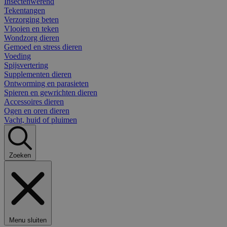
Insectenwerend
Tekentangen
Verzorging beten
Vlooien en teken
Wondzorg dieren
Gemoed en stress dieren
Voeding
Spijsvertering
Supplementen dieren
Ontworming en parasieten
Spieren en gewrichten dieren
Accessoires dieren
Ogen en oren dieren
Vacht, huid of pluimen
Zoeken
Menu sluiten