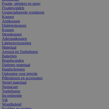
Fixatie, pleisters en spray
Fixatiewindels
Gespecialiseerde wondzorg
Kousen
Armkousen
Diabeteskousen
Kousen
Steunkousen
Aderspatkousen
Littekenverzorging
Materiaal
Aerosol en Toebehoren
Batterijen
Brandwonden
Diabetes materiaal
Handschoenen
Oplossing voor injectie
Pillendozen en accessoires
Steriel materiaal
Stomacare
Toebehoren
Incontinentie
Vilt
Wondhelend
Naalden en spuiten