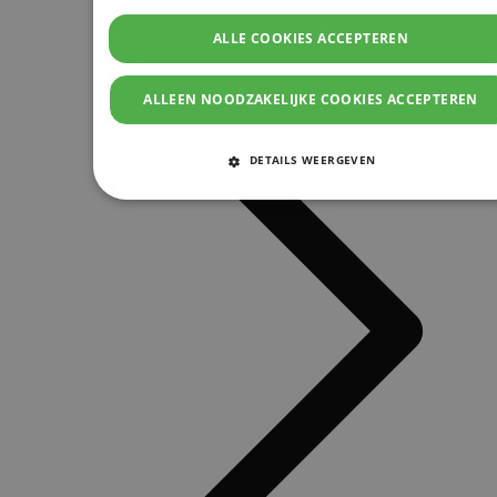
ALLE COOKIES ACCEPTEREN
ALLEEN NOODZAKELIJKE COOKIES ACCEPTEREN
DETAILS WEERGEVEN
STRIKT NOODZAKELIJKE COOKIES
PRESTATIE COOKIES
TARGETING COOKIES
FUNCTIONELE COOKIES
Strikt noodzakelijke cookies
Prestatie cookies