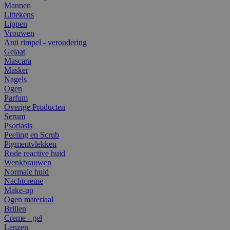
Mannen
Littekens
Lippen
Vrouwen
Anti rimpel - veroudering
Gelaat
Mascara
Masker
Nagels
Ogen
Parfum
Overige Producten
Serum
Psoriasis
Peeling en Scrub
Pigmentvlekken
Rode reactive huid
Wenkbrauwen
Normale huid
Nachtcreme
Make-up
Ogen materiaal
Brillen
Creme - gel
Lenzen