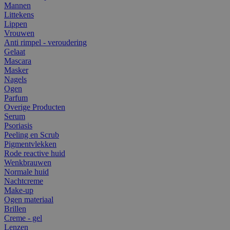
Mannen
Littekens
Lippen
Vrouwen
Anti rimpel - veroudering
Gelaat
Mascara
Masker
Nagels
Ogen
Parfum
Overige Producten
Serum
Psoriasis
Peeling en Scrub
Pigmentvlekken
Rode reactive huid
Wenkbrauwen
Normale huid
Nachtcreme
Make-up
Ogen materiaal
Brillen
Creme - gel
Lenzen