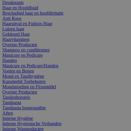
Deodorants
Haar en Hoofdhuid
Beschadigd haar en hoofdirritatie
Anti Roos
Haaruitval en Futloos Haar
Luizen haar
Gekleurd Haar
Haarvitaminen
Overige Producten
Shampoo en conditionner
Manicure en Pedicure
Handen
Manicure en Pedicure/Handen
Voeten en Benen
Mond en Tandhygiëne
Kunstgebit Toebehoren
Mondspoeling en Flosmiddel
Overige Producten
Tandenborstels
Tandpasta
Tandpasta homeopathie
Aften
Intieme Hygiëne
Intieme Hygienische Verbanden
Intieme Wasproducten