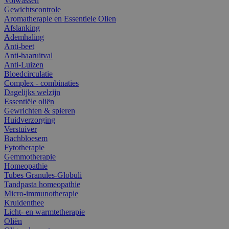
Volwassen
Gewichtscontrole
Aromatherapie en Essentiele Olien
Afslanking
Ademhaling
Anti-beet
Anti-haaruitval
Anti-Luizen
Bloedcirculatie
Complex - combinaties
Dagelijks welzijn
Essentiële oliën
Gewrichten & spieren
Huidverzorging
Verstuiver
Bachbloesem
Fytotherapie
Gemmotherapie
Homeopathie
Tubes Granules-Globuli
Tandpasta homeopathie
Micro-immunotherapie
Kruidenthee
Licht- en warmtetherapie
Oliën