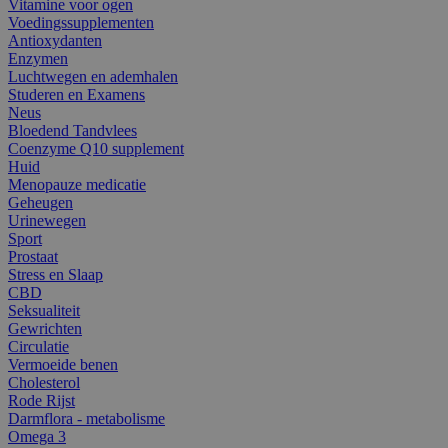
Vitamine voor ogen
Voedingssupplementen
Antioxydanten
Enzymen
Luchtwegen en ademhalen
Studeren en Examens
Neus
Bloedend Tandvlees
Coenzyme Q10 supplement
Huid
Menopauze medicatie
Geheugen
Urinewegen
Sport
Prostaat
Stress en Slaap
CBD
Seksualiteit
Gewrichten
Circulatie
Vermoeide benen
Cholesterol
Rode Rijst
Darmflora - metabolisme
Omega 3