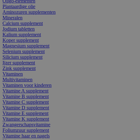
Oligo-elementen
Plantaardige olie
Aminozuren supplementen
Mineralen
Calcium supplement
Jodium tabletten
Kalium supplement
Koper supplement
Magnesium supplement
Selenium supplement
Silicium supplement
Ijzer supplement
Zink supplement
Vitaminen
Multivitaminen
Vitaminen voor kinderen
Vitamine A supplement
Vitamine B supplement
Vitamine C supplement
Vitamine D supplement
Vitamine E supplement
Vitamine K supplement
Zwangerschapsvitamine
Foliumzuur supplement
Vitamine haar en nagels