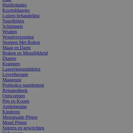
Huidirritaties
Koortsblaasjes
Luizen behandeling
Nagelbijten
Schimmels
Wratten
Wondverzorging
Stoppen Met Roken
Maag en Darm
Braken en Misselijkheid
Diarree
Krampen
Laxeeringsmiddelen
Levertherapie
Maagzuur
Probiotica supplement
Reisapotheek
Ontwormen
Pijn en Koorts
Antimigraine
Kinderen
Menstruatie Pijnen
Mond Pijnen
Spieren en gewrichten