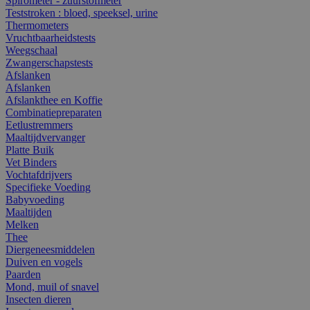
Spirometer - zuurstofmeter
Teststroken : bloed, speeksel, urine
Thermometers
Vruchtbaarheidstests
Weegschaal
Zwangerschapstests
Afslanken
Afslanken
Afslankthee en Koffie
Combinatiepreparaten
Eetlustremmers
Maaltijdvervanger
Platte Buik
Vet Binders
Vochtafdrijvers
Specifieke Voeding
Babyvoeding
Maaltijden
Melken
Thee
Diergeneesmiddelen
Duiven en vogels
Paarden
Mond, muil of snavel
Insecten dieren