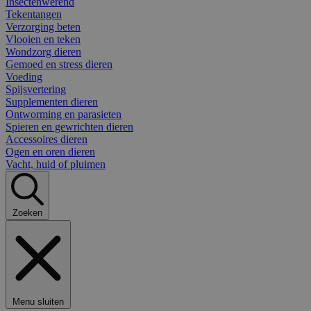
Insectenwerend
Tekentangen
Verzorging beten
Vlooien en teken
Wondzorg dieren
Gemoed en stress dieren
Voeding
Spijsvertering
Supplementen dieren
Ontworming en parasieten
Spieren en gewrichten dieren
Accessoires dieren
Ogen en oren dieren
Vacht, huid of pluimen
Zoeken
Menu sluiten