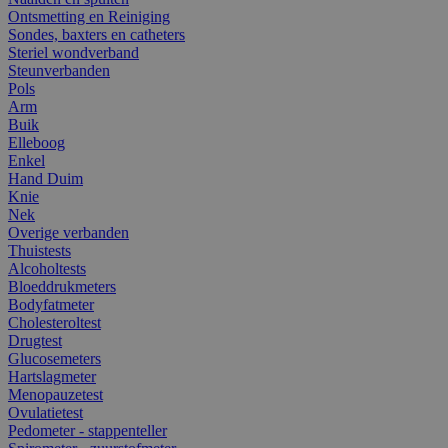
Ontsmetting en Reiniging
Sondes, baxters en catheters
Steriel wondverband
Steunverbanden
Pols
Arm
Buik
Elleboog
Enkel
Hand Duim
Knie
Nek
Overige verbanden
Thuistests
Alcoholtests
Bloeddrukmeters
Bodyfatmeter
Cholesteroltest
Drugtest
Glucosemeters
Hartslagmeter
Menopauzetest
Ovulatietest
Pedometer - stappenteller