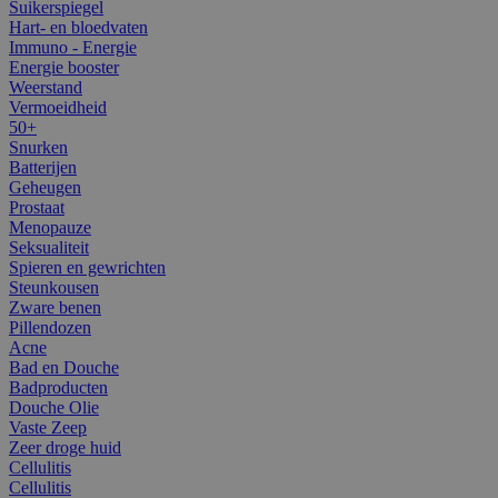
Suikerspiegel
Hart- en bloedvaten
Immuno - Energie
Energie booster
Weerstand
Vermoeidheid
50+
Snurken
Batterijen
Geheugen
Prostaat
Menopauze
Seksualiteit
Spieren en gewrichten
Steunkousen
Zware benen
Pillendozen
Acne
Bad en Douche
Badproducten
Douche Olie
Vaste Zeep
Zeer droge huid
Cellulitis
Cellulitis