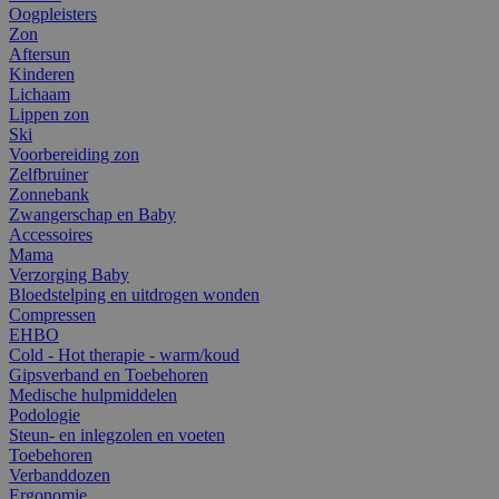
Oogpleisters
Zon
Aftersun
Kinderen
Lichaam
Lippen zon
Ski
Voorbereiding zon
Zelfbruiner
Zonnebank
Zwangerschap en Baby
Accessoires
Mama
Verzorging Baby
Bloedstelping en uitdrogen wonden
Compressen
EHBO
Cold - Hot therapie - warm/koud
Gipsverband en Toebehoren
Medische hulpmiddelen
Podologie
Steun- en inlegzolen en voeten
Toebehoren
Verbanddozen
Ergonomie