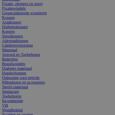
Fixatie, pleisters en spray
Fixatiewindels
Gespecialiseerde wondzorg
Kousen
Armkousen
Diabeteskousen
Kousen
Steunkousen
Aderspatkousen
Littekenverzorging
Materiaal
Aerosol en Toebehoren
Batterijen
Brandwonden
Diabetes materiaal
Handschoenen
Oplossing voor injectie
Pillendozen en accessoires
Steriel materiaal
Stomacare
Toebehoren
Incontinentie
Vilt
Wondhelend
Naalden en spuiten