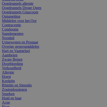
Oogdruppels allergie
Oogdruppels Droge Ogen
Oogdruppels Glaucoom
Ontsmetting
Middelen voor het Oor
Contraceptie
Condooms
Supplementen
Noodpil
Urinewegen en Prostaat
Overige geneesmiddelen
Hart en Vaatstelsel
Aambeien
Zware Benen
Doorbloeding
Verkoudheid
Allergie
Hoest
Keelpijn
Rhinitis en Sinusitis
Zoutoplossingen
Snurken
Huid en haar
Acne
Haar