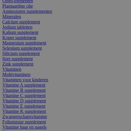
Oligo-elementen
Plantaardige olie
Aminozuren supplementen
Mineralen
Calcium supplement
Jodium tabletten
Kalium supplement
Koper supplement
Magnesium supplement
Selenium supplement
Silicium supplement
Ijzer supplement
Zink supplement
Vitaminen
Multivitaminen
Vitaminen voor kinderen
Vitamine A supplement
Vitamine B supplement
Vitamine C supplement
Vitamine D supplement
Vitamine E supplement
Vitamine K supplement
Zwangerschapsvitamine
Foliumzuur supplement
Vitamine haar en nagels