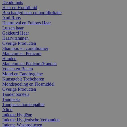
Deodorants
Haar en Hoofdhuid
Beschadigd haar en hoofdirritatie
Anti Roos
Haaruitval en Futloos Haar
Luizen haar
Gekleurd Haar
Haarvitaminen
Overige Producten
Shampoo en conditionner
Manicure en Pedicure
Handen
Manicure en Pedicure/Handen
Voeten en Benen
Mond en Tandhygiëne
Kunstgebit Toebehoren
Mondspoeling en Flosmiddel
Overige Producten
Tandenborstels
Tandpasta
Tandpasta homeopathie
Aften
Intieme Hygiëne
Intieme Hygienische Verbanden
Intieme Wasproducten