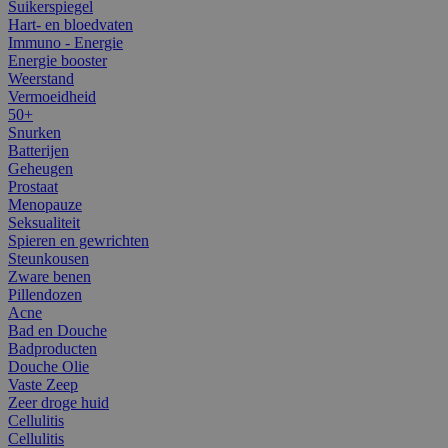
Suikerspiegel
Hart- en bloedvaten
Immuno - Energie
Energie booster
Weerstand
Vermoeidheid
50+
Snurken
Batterijen
Geheugen
Prostaat
Menopauze
Seksualiteit
Spieren en gewrichten
Steunkousen
Zware benen
Pillendozen
Acne
Bad en Douche
Badproducten
Douche Olie
Vaste Zeep
Zeer droge huid
Cellulitis
Cellulitis