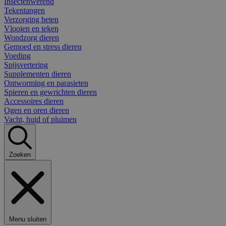
Insectenwerend
Tekentangen
Verzorging beten
Vlooien en teken
Wondzorg dieren
Gemoed en stress dieren
Voeding
Spijsvertering
Supplementen dieren
Ontworming en parasieten
Spieren en gewrichten dieren
Accessoires dieren
Ogen en oren dieren
Vacht, huid of pluimen
Zoeken
Menu sluiten