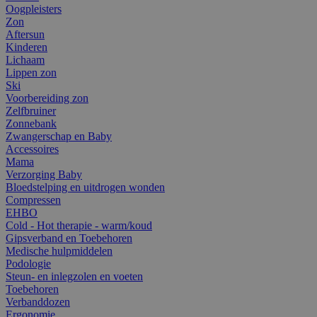
Oogpleisters
Zon
Aftersun
Kinderen
Lichaam
Lippen zon
Ski
Voorbereiding zon
Zelfbruiner
Zonnebank
Zwangerschap en Baby
Accessoires
Mama
Verzorging Baby
Bloedstelping en uitdrogen wonden
Compressen
EHBO
Cold - Hot therapie - warm/koud
Gipsverband en Toebehoren
Medische hulpmiddelen
Podologie
Steun- en inlegzolen en voeten
Toebehoren
Verbanddozen
Ergonomie