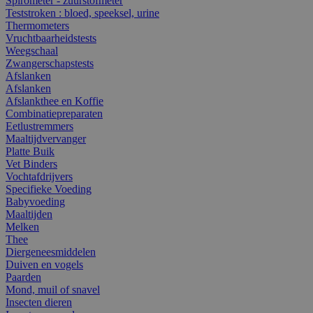
Spirometer - zuurstofmeter
Teststroken : bloed, speeksel, urine
Thermometers
Vruchtbaarheidstests
Weegschaal
Zwangerschapstests
Afslanken
Afslanken
Afslankthee en Koffie
Combinatiepreparaten
Eetlustremmers
Maaltijdvervanger
Platte Buik
Vet Binders
Vochtafdrijvers
Specifieke Voeding
Babyvoeding
Maaltijden
Melken
Thee
Diergeneesmiddelen
Duiven en vogels
Paarden
Mond, muil of snavel
Insecten dieren