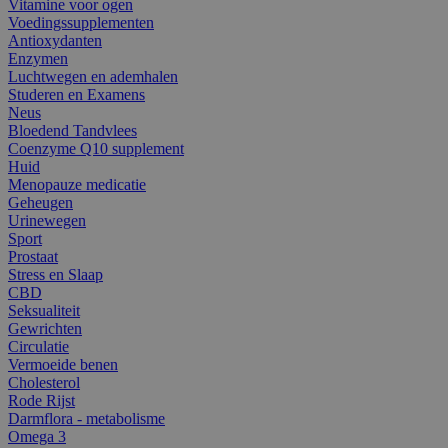
Vitamine voor ogen
Voedingssupplementen
Antioxydanten
Enzymen
Luchtwegen en ademhalen
Studeren en Examens
Neus
Bloedend Tandvlees
Coenzyme Q10 supplement
Huid
Menopauze medicatie
Geheugen
Urinewegen
Sport
Prostaat
Stress en Slaap
CBD
Seksualiteit
Gewrichten
Circulatie
Vermoeide benen
Cholesterol
Rode Rijst
Darmflora - metabolisme
Omega 3