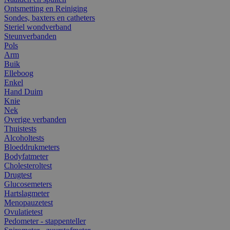
Ontsmetting en Reiniging
Sondes, baxters en catheters
Steriel wondverband
Steunverbanden
Pols
Arm
Buik
Elleboog
Enkel
Hand Duim
Knie
Nek
Overige verbanden
Thuistests
Alcoholtests
Bloeddrukmeters
Bodyfatmeter
Cholesteroltest
Drugtest
Glucosemeters
Hartslagmeter
Menopauzetest
Ovulatietest
Pedometer - stappenteller