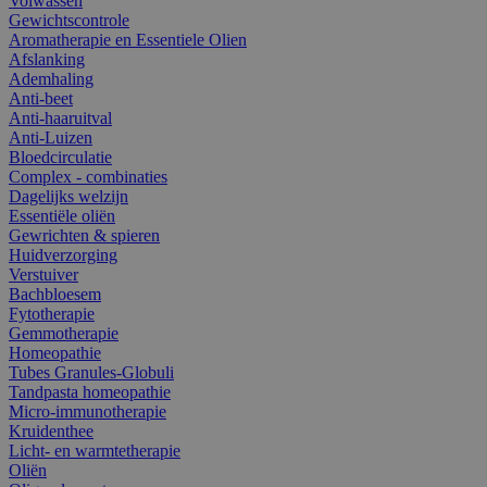
Volwassen
Gewichtscontrole
Aromatherapie en Essentiele Olien
Afslanking
Ademhaling
Anti-beet
Anti-haaruitval
Anti-Luizen
Bloedcirculatie
Complex - combinaties
Dagelijks welzijn
Essentiële oliën
Gewrichten & spieren
Huidverzorging
Verstuiver
Bachbloesem
Fytotherapie
Gemmotherapie
Homeopathie
Tubes Granules-Globuli
Tandpasta homeopathie
Micro-immunotherapie
Kruidenthee
Licht- en warmtetherapie
Oliën