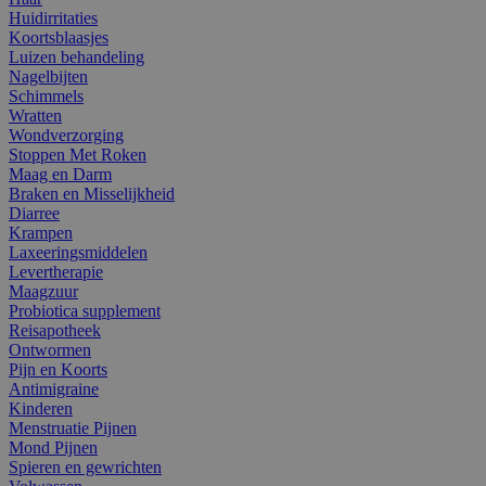
Huidirritaties
Koortsblaasjes
Luizen behandeling
Nagelbijten
Schimmels
Wratten
Wondverzorging
Stoppen Met Roken
Maag en Darm
Braken en Misselijkheid
Diarree
Krampen
Laxeeringsmiddelen
Levertherapie
Maagzuur
Probiotica supplement
Reisapotheek
Ontwormen
Pijn en Koorts
Antimigraine
Kinderen
Menstruatie Pijnen
Mond Pijnen
Spieren en gewrichten