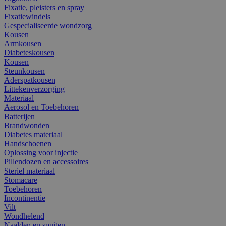
Fixatie, pleisters en spray
Fixatiewindels
Gespecialiseerde wondzorg
Kousen
Armkousen
Diabeteskousen
Kousen
Steunkousen
Aderspatkousen
Littekenverzorging
Materiaal
Aerosol en Toebehoren
Batterijen
Brandwonden
Diabetes materiaal
Handschoenen
Oplossing voor injectie
Pillendozen en accessoires
Steriel materiaal
Stomacare
Toebehoren
Incontinentie
Vilt
Wondhelend
Naalden en spuiten