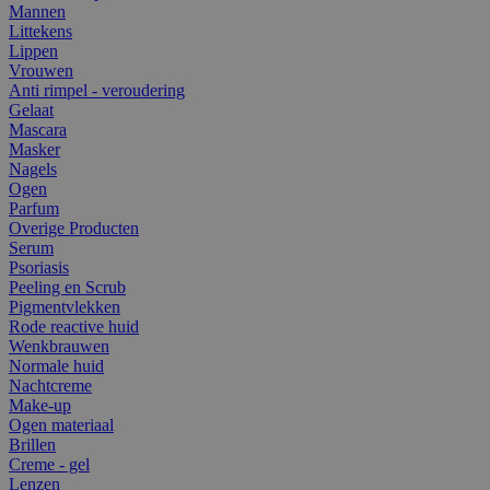
Mannen
Littekens
Lippen
Vrouwen
Anti rimpel - veroudering
Gelaat
Mascara
Masker
Nagels
Ogen
Parfum
Overige Producten
Serum
Psoriasis
Peeling en Scrub
Pigmentvlekken
Rode reactive huid
Wenkbrauwen
Normale huid
Nachtcreme
Make-up
Ogen materiaal
Brillen
Creme - gel
Lenzen