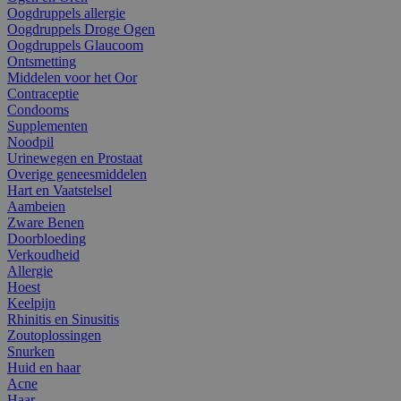
Oogdruppels allergie
Oogdruppels Droge Ogen
Oogdruppels Glaucoom
Ontsmetting
Middelen voor het Oor
Contraceptie
Condooms
Supplementen
Noodpil
Urinewegen en Prostaat
Overige geneesmiddelen
Hart en Vaatstelsel
Aambeien
Zware Benen
Doorbloeding
Verkoudheid
Allergie
Hoest
Keelpijn
Rhinitis en Sinusitis
Zoutoplossingen
Snurken
Huid en haar
Acne
Haar