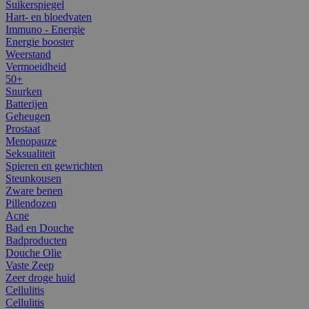
Suikerspiegel
Hart- en bloedvaten
Immuno - Energie
Energie booster
Weerstand
Vermoeidheid
50+
Snurken
Batterijen
Geheugen
Prostaat
Menopauze
Seksualiteit
Spieren en gewrichten
Steunkousen
Zware benen
Pillendozen
Acne
Bad en Douche
Badproducten
Douche Olie
Vaste Zeep
Zeer droge huid
Cellulitis
Cellulitis