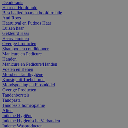
Deodorants
Haar en Hoofdhuid
Beschadigd haar en hoofdirritatie
Anti Roos
Haaruitval en Futloos Haar
Luizen haar
Gekleurd Haar
Haarvitaminen
Overige Producten
Shampoo en conditionner
Manicure en Pedicure
Handen
Manicure en Pedicure/Handen
Voeten en Benen
Mond en Tandhygiëne
Kunstgebit Toebehoren
Mondspoeling en Flosmiddel
Overige Producten
Tandenborstels
Tandpasta
Tandpasta homeopathie
Aften
Intieme Hygiëne
Intieme Hygienische Verbanden
Intieme Wasproducten