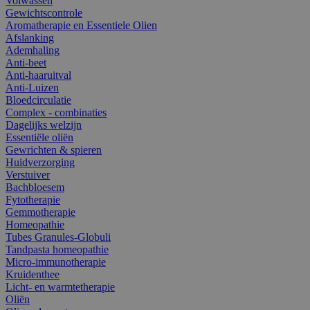
Volwassen
Gewichtscontrole
Aromatherapie en Essentiele Olien
Afslanking
Ademhaling
Anti-beet
Anti-haaruitval
Anti-Luizen
Bloedcirculatie
Complex - combinaties
Dagelijks welzijn
Essentiële oliën
Gewrichten & spieren
Huidverzorging
Verstuiver
Bachbloesem
Fytotherapie
Gemmotherapie
Homeopathie
Tubes Granules-Globuli
Tandpasta homeopathie
Micro-immunotherapie
Kruidenthee
Licht- en warmtetherapie
Oliën