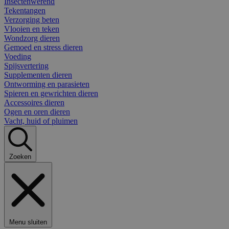
Insectenwerend
Tekentangen
Verzorging beten
Vlooien en teken
Wondzorg dieren
Gemoed en stress dieren
Voeding
Spijsvertering
Supplementen dieren
Ontworming en parasieten
Spieren en gewrichten dieren
Accessoires dieren
Ogen en oren dieren
Vacht, huid of pluimen
Zoeken
Menu sluiten