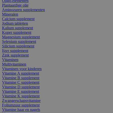
Oligo-elementen
Plantaardige olie
Aminozuren supplementen
Mineralen
Calcium supplement
Jodium tabletten
Kalium supplement
Koper supplement
Magnesium supplement
Selenium supplement
Silicium supplement
Ijzer supplement
Zink supplement
Vitaminen
Multivitaminen
Vitaminen voor kinderen
Vitamine A supplement
Vitamine B supplement
Vitamine C supplement
Vitamine D supplement
Vitamine E supplement
Vitamine K supplement
Zwangerschapsvitamine
Foliumzuur supplement
Vitamine haar en nagels