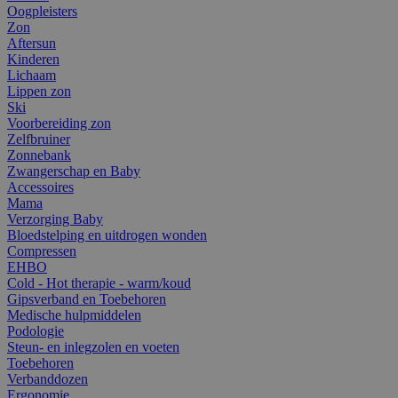
Oogpleisters
Zon
Aftersun
Kinderen
Lichaam
Lippen zon
Ski
Voorbereiding zon
Zelfbruiner
Zonnebank
Zwangerschap en Baby
Accessoires
Mama
Verzorging Baby
Bloedstelping en uitdrogen wonden
Compressen
EHBO
Cold - Hot therapie - warm/koud
Gipsverband en Toebehoren
Medische hulpmiddelen
Podologie
Steun- en inlegzolen en voeten
Toebehoren
Verbanddozen
Ergonomie