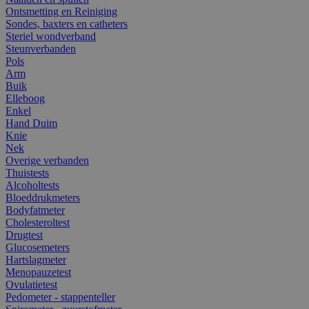
Ontsmetting en Reiniging
Sondes, baxters en catheters
Steriel wondverband
Steunverbanden
Pols
Arm
Buik
Elleboog
Enkel
Hand Duim
Knie
Nek
Overige verbanden
Thuistests
Alcoholtests
Bloeddrukmeters
Bodyfatmeter
Cholesteroltest
Drugtest
Glucosemeters
Hartslagmeter
Menopauzetest
Ovulatietest
Pedometer - stappenteller