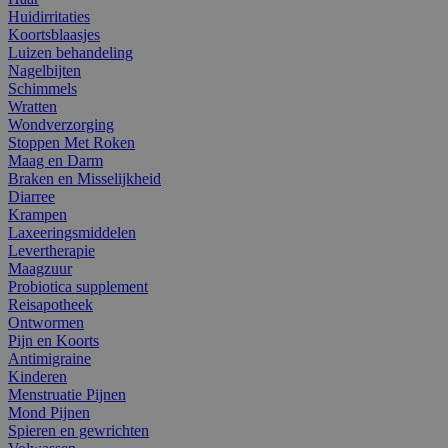
Huidirritaties
Koortsblaasjes
Luizen behandeling
Nagelbijten
Schimmels
Wratten
Wondverzorging
Stoppen Met Roken
Maag en Darm
Braken en Misselijkheid
Diarree
Krampen
Laxeeringsmiddelen
Levertherapie
Maagzuur
Probiotica supplement
Reisapotheek
Ontwormen
Pijn en Koorts
Antimigraine
Kinderen
Menstruatie Pijnen
Mond Pijnen
Spieren en gewrichten