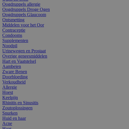
Oogdruppels allergie
Oogdruppels Droge Ogen
Oogdruppels Glaucoom
Ontsmetting
Middelen voor het Oor
Contraceptie
Condooms
Supplementen
Noodpil
Urinewegen en Prostaat
Overige geneesmiddelen
Hart en Vaatstelsel
Aambeien
Zware Benen
Doorbloeding
Verkoudheid
Allergie
Hoest
Keelpijn
Rhinitis en Sinusitis
Zoutoplossingen
Snurken
Huid en haar
Acne
Haar