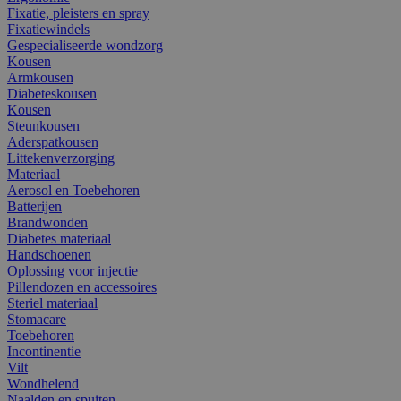
Fixatie, pleisters en spray
Fixatiewindels
Gespecialiseerde wondzorg
Kousen
Armkousen
Diabeteskousen
Kousen
Steunkousen
Aderspatkousen
Littekenverzorging
Materiaal
Aerosol en Toebehoren
Batterijen
Brandwonden
Diabetes materiaal
Handschoenen
Oplossing voor injectie
Pillendozen en accessoires
Steriel materiaal
Stomacare
Toebehoren
Incontinentie
Vilt
Wondhelend
Naalden en spuiten