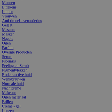
Mannen
Littekens
Lippen
Vrouwen
Anti rimpel - veroudering
Gelaat
Mascara
Masker
Nagels
Ogen
Parfum
Overige Producten
Serum
Psoriasis
Peeling en Scrub
Pigmentvlekken
Rode reactive huid
Wenkbrauwen
Normale huid
Nachtcreme
Make-up
Ogen materiaal
Brillen
Creme - gel
Lenzen