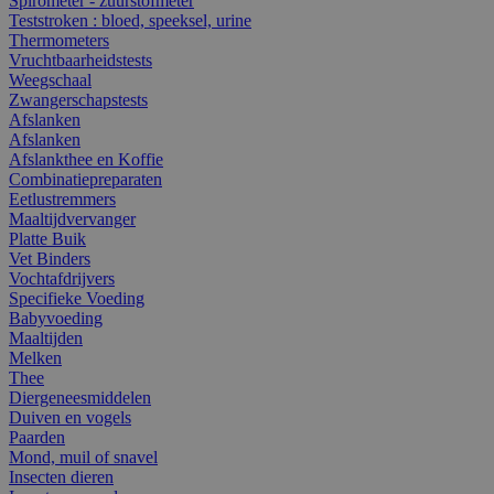
Spirometer - zuurstofmeter
Teststroken : bloed, speeksel, urine
Thermometers
Vruchtbaarheidstests
Weegschaal
Zwangerschapstests
Afslanken
Afslanken
Afslankthee en Koffie
Combinatiepreparaten
Eetlustremmers
Maaltijdvervanger
Platte Buik
Vet Binders
Vochtafdrijvers
Specifieke Voeding
Babyvoeding
Maaltijden
Melken
Thee
Diergeneesmiddelen
Duiven en vogels
Paarden
Mond, muil of snavel
Insecten dieren