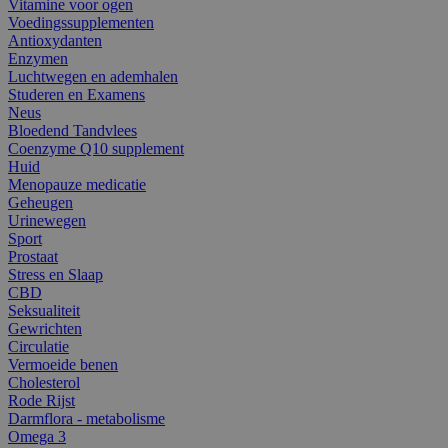
Vitamine voor ogen
Voedingssupplementen
Antioxydanten
Enzymen
Luchtwegen en ademhalen
Studeren en Examens
Neus
Bloedend Tandvlees
Coenzyme Q10 supplement
Huid
Menopauze medicatie
Geheugen
Urinewegen
Sport
Prostaat
Stress en Slaap
CBD
Seksualiteit
Gewrichten
Circulatie
Vermoeide benen
Cholesterol
Rode Rijst
Darmflora - metabolisme
Omega 3