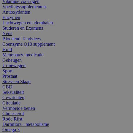
Vitamine voor ogen
Voedingssupplementen
Antioxydanten
Enzymen
Luchtwegen en ademhalen
Studeren en Examens
Neus
Bloedend Tandvlees
Coenzyme Q10 supplement
Huid
Menopauze medicatie
Geheugen
Urinewegen
Sport
Prostaat
Stress en Slaap
CBD
Seksualiteit
Gewrichten
Circulatie
Vermoeide benen
Cholesterol
Rode Rijst
Darmflora - metabolisme
Omega 3