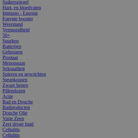
Suikerspiegel
Hart- en bloedvaten
Immuno - Energie
Energie booster
Weerstand
Vermoeidheid
50+
Snurken
Batterijen
Geheugen
Prostaat
Menopauze
Seksualiteit
Spieren en gewrichten
Steunkousen
Zware benen
Pillendozen
Acne
Bad en Douche
Badproducten
Douche Olie
Vaste Zeep
Zeer droge huid
Cellulitis
Cellulitis