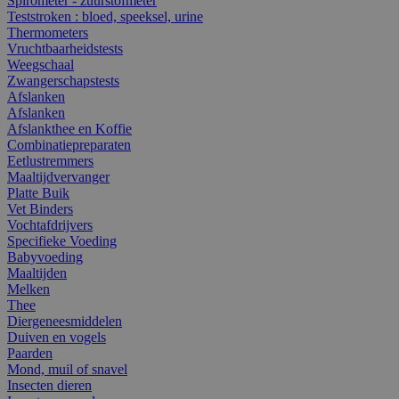
Spirometer - zuurstofmeter
Teststroken : bloed, speeksel, urine
Thermometers
Vruchtbaarheidstests
Weegschaal
Zwangerschapstests
Afslanken
Afslanken
Afslankthee en Koffie
Combinatiepreparaten
Eetlustremmers
Maaltijdvervanger
Platte Buik
Vet Binders
Vochtafdrijvers
Specifieke Voeding
Babyvoeding
Maaltijden
Melken
Thee
Diergeneesmiddelen
Duiven en vogels
Paarden
Mond, muil of snavel
Insecten dieren