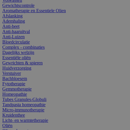
Volwassen
Gewichtscontrole
Aromatherapie en Essentiele Olien
Afslanking
Ademhaling
Anti-beet
Anti-haaruitval
Anti-Luizen
Bloedcirculatie
Complex - combinaties
Dagelijks welzijn
Essentiële oliën
Gewrichten & spieren
Huidverzorging
Verstuiver
Bachbloesem
Fytotherapie
Gemmotherapie
Homeopathie
Tubes Granules-Globuli
Tandpasta homeopathie
Micro-immunotherapie
Kruidenthee
Licht- en warmtetherapie
Oliën