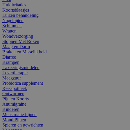
Huidirritaties
Koortsblaasjes
Luizen behandeling
Nagelbijten
Schimmels
Wratten
Wondverzorging
Stoppen Met Roken
Maag en Darm
Braken en Misselijkheid
Diarree
Krampen
Laxeeringsmiddelen
Levertherapie
Maagzuur
Probiotica supplement
Reisapotheek
Ontwormen
Pijn en Koorts
Antimigraine
Kinderen
Menstruatie Pijnen
Mond Pijnen
Spieren en gewrichten