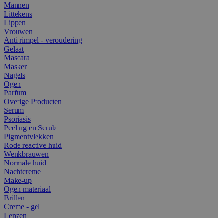
Mannen
Littekens
Lippen
Vrouwen
Anti rimpel - veroudering
Gelaat
Mascara
Masker
Nagels
Ogen
Parfum
Overige Producten
Serum
Psoriasis
Peeling en Scrub
Pigmentvlekken
Rode reactive huid
Wenkbrauwen
Normale huid
Nachtcreme
Make-up
Ogen materiaal
Brillen
Creme - gel
Lenzen