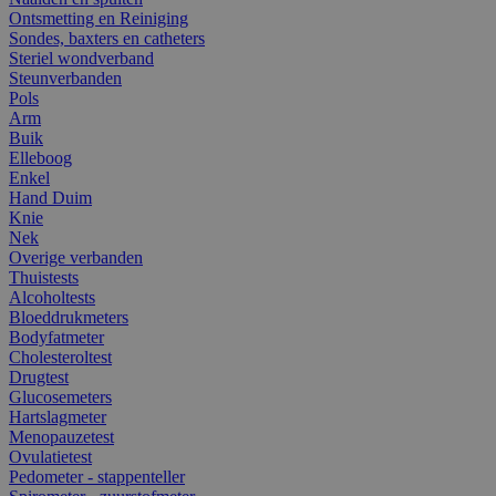
Ontsmetting en Reiniging
Sondes, baxters en catheters
Steriel wondverband
Steunverbanden
Pols
Arm
Buik
Elleboog
Enkel
Hand Duim
Knie
Nek
Overige verbanden
Thuistests
Alcoholtests
Bloeddrukmeters
Bodyfatmeter
Cholesteroltest
Drugtest
Glucosemeters
Hartslagmeter
Menopauzetest
Ovulatietest
Pedometer - stappenteller