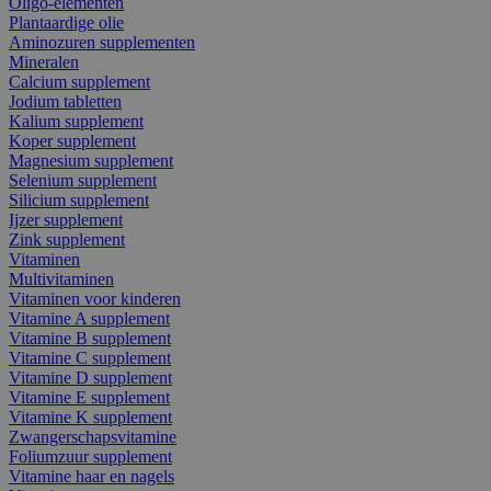
Oligo-elementen
Plantaardige olie
Aminozuren supplementen
Mineralen
Calcium supplement
Jodium tabletten
Kalium supplement
Koper supplement
Magnesium supplement
Selenium supplement
Silicium supplement
Ijzer supplement
Zink supplement
Vitaminen
Multivitaminen
Vitaminen voor kinderen
Vitamine A supplement
Vitamine B supplement
Vitamine C supplement
Vitamine D supplement
Vitamine E supplement
Vitamine K supplement
Zwangerschapsvitamine
Foliumzuur supplement
Vitamine haar en nagels