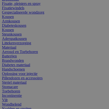
Fixatie, pleisters en spray
Fixatiewindels
Gespecialiseerde wondzorg
Kousen
Armkousen
Diabeteskousen
Kousen
Steunkousen
Aderspatkousen
Littekenverzorging
Materiaal
Aerosol en Toebehoren
Batterijen
Brandwonden
Diabetes materiaal
Handschoenen
Oplossing voor injectie
Pillendozen en accessoires
Steriel materiaal
Stomacare
Toebehoren
Incontinentie
Vilt
Wondhelend
Naalden en spuiten