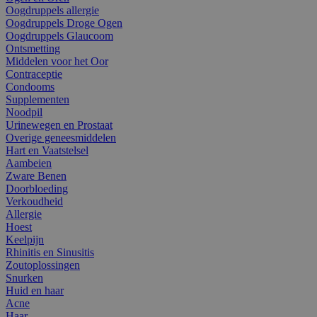
Oogdruppels allergie
Oogdruppels Droge Ogen
Oogdruppels Glaucoom
Ontsmetting
Middelen voor het Oor
Contraceptie
Condooms
Supplementen
Noodpil
Urinewegen en Prostaat
Overige geneesmiddelen
Hart en Vaatstelsel
Aambeien
Zware Benen
Doorbloeding
Verkoudheid
Allergie
Hoest
Keelpijn
Rhinitis en Sinusitis
Zoutoplossingen
Snurken
Huid en haar
Acne
Haar