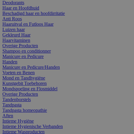
Deodorants
Haar en Hoofdhuid
Beschadigd haar en hoofdirritatie
Anti Roos
Haaruitval en Futloos Haar
Luizen haar
Gekleurd Haar
Haarvitaminen
Overige Producten
Shampoo en conditionner
Manicure en Pedicure
Handen
Manicure en Pedicure/Handen
Voeten en Benen
Mond en Tandhygiëne
Kunstgebit Toebehoren
Mondspoeling en Flosmiddel
Overige Producten
Tandenborstels
Tandpasta
Tandpasta homeopathie
Aften
Intieme Hygiëne
Intieme Hygienische Verbanden
Intieme Wasproducten