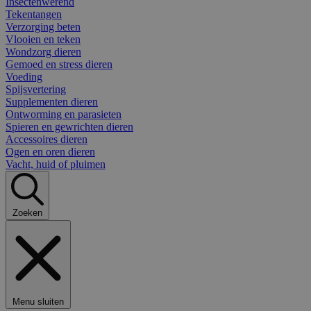
Insectenwerend
Tekentangen
Verzorging beten
Vlooien en teken
Wondzorg dieren
Gemoed en stress dieren
Voeding
Spijsvertering
Supplementen dieren
Ontworming en parasieten
Spieren en gewrichten dieren
Accessoires dieren
Ogen en oren dieren
Vacht, huid of pluimen
Zoeken
Menu sluiten