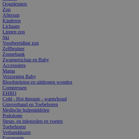
Oogpleisters
Zon
Aftersun
Kinderen
Lichaam
Lippen zon
Ski
Voorbereiding zon
Zelfbruiner
Zonnebank
Zwangerschap en Baby
Accessoires
Mama
Verzorging Baby
Bloedstelping en uitdrogen wonden
Compressen
EHBO
Cold - Hot therapie - warm/koud
Gipsverband en Toebehoren
Medische hulpmiddelen
Podologie
Steun- en inlegzolen en voeten
Toebehoren
Verbanddozen
Ergonomie