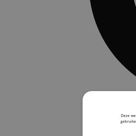
Deze web
gebruike