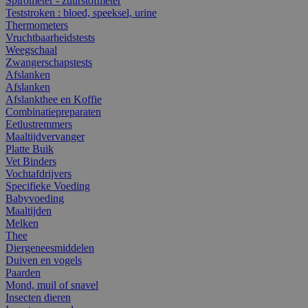
Spirometer - zuurstofmeter
Teststroken : bloed, speeksel, urine
Thermometers
Vruchtbaarheidstests
Weegschaal
Zwangerschapstests
Afslanken
Afslanken
Afslankthee en Koffie
Combinatiepreparaten
Eetlustremmers
Maaltijdvervanger
Platte Buik
Vet Binders
Vochtafdrijvers
Specifieke Voeding
Babyvoeding
Maaltijden
Melken
Thee
Diergeneesmiddelen
Duiven en vogels
Paarden
Mond, muil of snavel
Insecten dieren