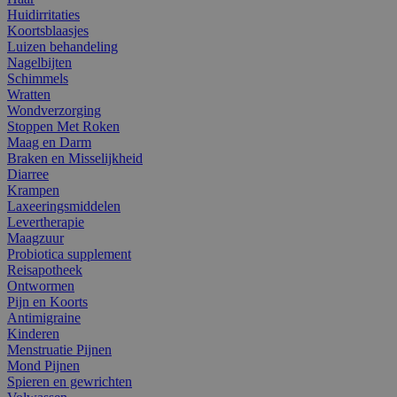
Huidirritaties
Koortsblaasjes
Luizen behandeling
Nagelbijten
Schimmels
Wratten
Wondverzorging
Stoppen Met Roken
Maag en Darm
Braken en Misselijkheid
Diarree
Krampen
Laxeeringsmiddelen
Levertherapie
Maagzuur
Probiotica supplement
Reisapotheek
Ontwormen
Pijn en Koorts
Antimigraine
Kinderen
Menstruatie Pijnen
Mond Pijnen
Spieren en gewrichten