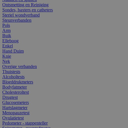
Ontsmetting en Reiniging
Sondes, baxters en catheters
Steriel wondverband
Steunverbanden
Pols
Arm
Buik
Elleboog
Enkel
Hand Duim
Knie
Nek
Overige verbanden
Thuistests
Alcoholtests
Bloeddrukmeters
Bodyfatmeter
Cholesteroltest
Drugtest
Glucosemeters
Hartslagmeter
Menopauzetest
Ovulatietest
Pedometer - stappenteller