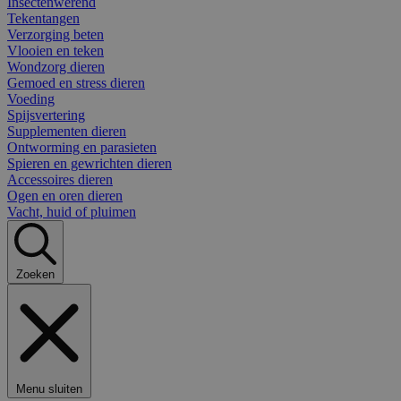
Insectenwerend
Tekentangen
Verzorging beten
Vlooien en teken
Wondzorg dieren
Gemoed en stress dieren
Voeding
Spijsvertering
Supplementen dieren
Ontworming en parasieten
Spieren en gewrichten dieren
Accessoires dieren
Ogen en oren dieren
Vacht, huid of pluimen
Zoeken
Menu sluiten