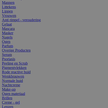
Mannen
Littekens
Lippen
Vrouwen
Anti rimpel - veroudering
Gelaat
Mascara
Masker
Nagels
Ogen
Parfum
Overige Producten
Serum
Psoriasis
Peeling en Scrub
Pigmentvlekken
Rode reactive huid
Wenkbrauwen
Normale huid
Nachtcreme
Make-up
Ogen materiaal
Brillen
Creme - gel
Lenzen