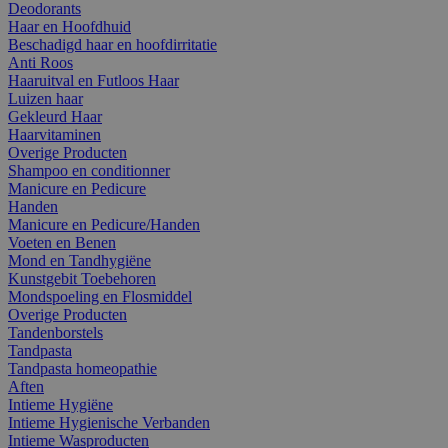
Deodorants
Haar en Hoofdhuid
Beschadigd haar en hoofdirritatie
Anti Roos
Haaruitval en Futloos Haar
Luizen haar
Gekleurd Haar
Haarvitaminen
Overige Producten
Shampoo en conditionner
Manicure en Pedicure
Handen
Manicure en Pedicure/Handen
Voeten en Benen
Mond en Tandhygiëne
Kunstgebit Toebehoren
Mondspoeling en Flosmiddel
Overige Producten
Tandenborstels
Tandpasta
Tandpasta homeopathie
Aften
Intieme Hygiëne
Intieme Hygienische Verbanden
Intieme Wasproducten