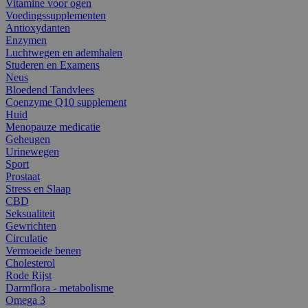
Vitamine voor ogen
Voedingssupplementen
Antioxydanten
Enzymen
Luchtwegen en ademhalen
Studeren en Examens
Neus
Bloedend Tandvlees
Coenzyme Q10 supplement
Huid
Menopauze medicatie
Geheugen
Urinewegen
Sport
Prostaat
Stress en Slaap
CBD
Seksualiteit
Gewrichten
Circulatie
Vermoeide benen
Cholesterol
Rode Rijst
Darmflora - metabolisme
Omega 3