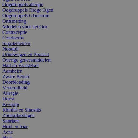
Oogdruppels allergie
Oogdruppels Droge Ogen
Oogdruppels Glaucoom
Ontsmetting
Middelen voor het Oor
Contraceptie
Condooms
Supplementen
Noodpil
Urinewegen en Prostaat
Overige geneesmiddelen
Hart en Vaatstelsel
Aambeien
Zware Benen
Doorbloeding
Verkoudheid
Allergie
Hoest
Keelpijn
Rhinitis en Sinusitis
Zoutoplossingen
Snurken
Huid en haar
Acne
Haar