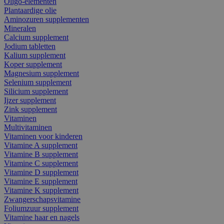
Oligo-elementen
Plantaardige olie
Aminozuren supplementen
Mineralen
Calcium supplement
Jodium tabletten
Kalium supplement
Koper supplement
Magnesium supplement
Selenium supplement
Silicium supplement
Ijzer supplement
Zink supplement
Vitaminen
Multivitaminen
Vitaminen voor kinderen
Vitamine A supplement
Vitamine B supplement
Vitamine C supplement
Vitamine D supplement
Vitamine E supplement
Vitamine K supplement
Zwangerschapsvitamine
Foliumzuur supplement
Vitamine haar en nagels