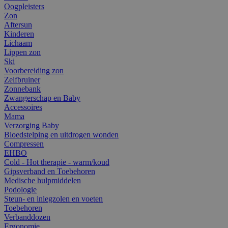
Oogpleisters
Zon
Aftersun
Kinderen
Lichaam
Lippen zon
Ski
Voorbereiding zon
Zelfbruiner
Zonnebank
Zwangerschap en Baby
Accessoires
Mama
Verzorging Baby
Bloedstelping en uitdrogen wonden
Compressen
EHBO
Cold - Hot therapie - warm/koud
Gipsverband en Toebehoren
Medische hulpmiddelen
Podologie
Steun- en inlegzolen en voeten
Toebehoren
Verbanddozen
Ergonomie