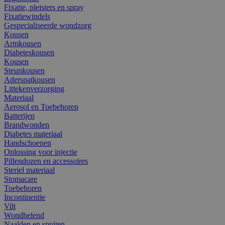
Fixatie, pleisters en spray
Fixatiewindels
Gespecialiseerde wondzorg
Kousen
Armkousen
Diabeteskousen
Kousen
Steunkousen
Aderspatkousen
Littekenverzorging
Materiaal
Aerosol en Toebehoren
Batterijen
Brandwonden
Diabetes materiaal
Handschoenen
Oplossing voor injectie
Pillendozen en accessoires
Steriel materiaal
Stomacare
Toebehoren
Incontinentie
Vilt
Wondhelend
Naalden en spuiten