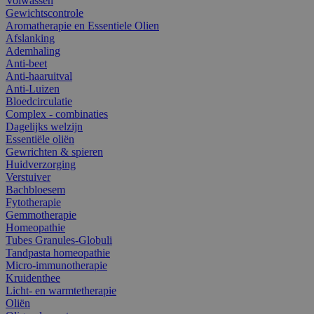
Volwassen
Gewichtscontrole
Aromatherapie en Essentiele Olien
Afslanking
Ademhaling
Anti-beet
Anti-haaruitval
Anti-Luizen
Bloedcirculatie
Complex - combinaties
Dagelijks welzijn
Essentiële oliën
Gewrichten & spieren
Huidverzorging
Verstuiver
Bachbloesem
Fytotherapie
Gemmotherapie
Homeopathie
Tubes Granules-Globuli
Tandpasta homeopathie
Micro-immunotherapie
Kruidenthee
Licht- en warmtetherapie
Oliën