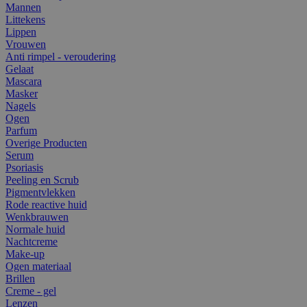
Mannen
Littekens
Lippen
Vrouwen
Anti rimpel - veroudering
Gelaat
Mascara
Masker
Nagels
Ogen
Parfum
Overige Producten
Serum
Psoriasis
Peeling en Scrub
Pigmentvlekken
Rode reactive huid
Wenkbrauwen
Normale huid
Nachtcreme
Make-up
Ogen materiaal
Brillen
Creme - gel
Lenzen