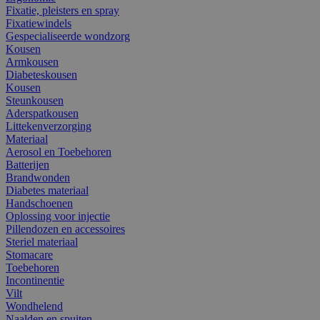
Fixatie, pleisters en spray
Fixatiewindels
Gespecialiseerde wondzorg
Kousen
Armkousen
Diabeteskousen
Kousen
Steunkousen
Aderspatkousen
Littekenverzorging
Materiaal
Aerosol en Toebehoren
Batterijen
Brandwonden
Diabetes materiaal
Handschoenen
Oplossing voor injectie
Pillendozen en accessoires
Steriel materiaal
Stomacare
Toebehoren
Incontinentie
Vilt
Wondhelend
Naalden en spuiten