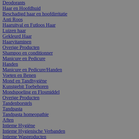
Deodorants
Haar en Hoofdhuid
Beschadigd haar en hoofdirritatie
Anti Roos
Haaruitval en Futloos Haar
Luizen haar
Gekleurd Haar
Haarvitaminen
Overige Producten
Shampoo en conditionner
Manicure en Pedicure
Handen
Manicure en Pedicure/Handen
Voeten en Benen
Mond en Tandhygiëne
Kunstgebit Toebehoren
Mondspoeling en Flosmiddel
Overige Producten
Tandenborstels
Tandpasta
Tandpasta homeopathie
Aften
Intieme Hygiëne
Intieme Hygienische Verbanden
Intieme Wasproducten