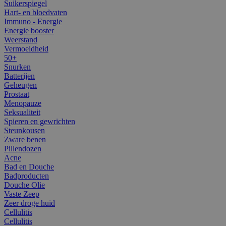
Suikerspiegel
Hart- en bloedvaten
Immuno - Energie
Energie booster
Weerstand
Vermoeidheid
50+
Snurken
Batterijen
Geheugen
Prostaat
Menopauze
Seksualiteit
Spieren en gewrichten
Steunkousen
Zware benen
Pillendozen
Acne
Bad en Douche
Badproducten
Douche Olie
Vaste Zeep
Zeer droge huid
Cellulitis
Cellulitis