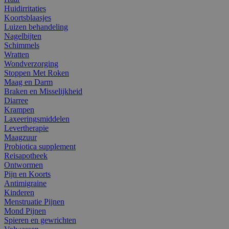
Huidirritaties
Koortsblaasjes
Luizen behandeling
Nagelbijten
Schimmels
Wratten
Wondverzorging
Stoppen Met Roken
Maag en Darm
Braken en Misselijkheid
Diarree
Krampen
Laxeeringsmiddelen
Levertherapie
Maagzuur
Probiotica supplement
Reisapotheek
Ontwormen
Pijn en Koorts
Antimigraine
Kinderen
Menstruatie Pijnen
Mond Pijnen
Spieren en gewrichten