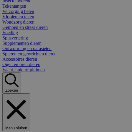
Insectenwerend
Tekentangen
Verzorging beten
Vlooien en teken
Wondzorg dieren
Gemoed en stress dieren
Voeding
Spijsvertering
Supplementen dieren
Ontworming en parasieten
Spieren en gewrichten dieren
Accessoires dieren
Ogen en oren dieren
Vacht, huid of pluimen
Zoeken
Menu sluiten