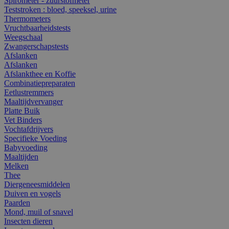
Spirometer - zuurstofmeter
Teststroken : bloed, speeksel, urine
Thermometers
Vruchtbaarheidstests
Weegschaal
Zwangerschapstests
Afslanken
Afslanken
Afslankthee en Koffie
Combinatiepreparaten
Eetlustremmers
Maaltijdvervanger
Platte Buik
Vet Binders
Vochtafdrijvers
Specifieke Voeding
Babyvoeding
Maaltijden
Melken
Thee
Diergeneesmiddelen
Duiven en vogels
Paarden
Mond, muil of snavel
Insecten dieren