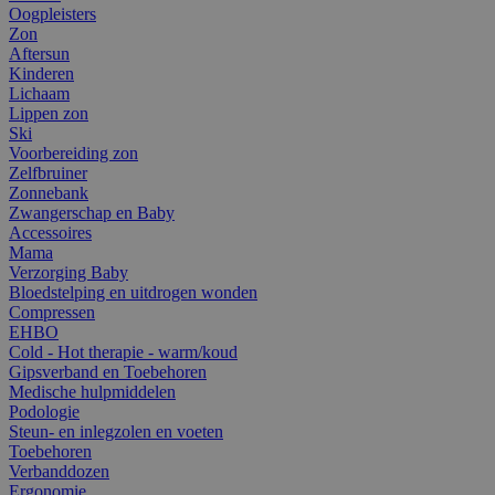
Oogpleisters
Zon
Aftersun
Kinderen
Lichaam
Lippen zon
Ski
Voorbereiding zon
Zelfbruiner
Zonnebank
Zwangerschap en Baby
Accessoires
Mama
Verzorging Baby
Bloedstelping en uitdrogen wonden
Compressen
EHBO
Cold - Hot therapie - warm/koud
Gipsverband en Toebehoren
Medische hulpmiddelen
Podologie
Steun- en inlegzolen en voeten
Toebehoren
Verbanddozen
Ergonomie