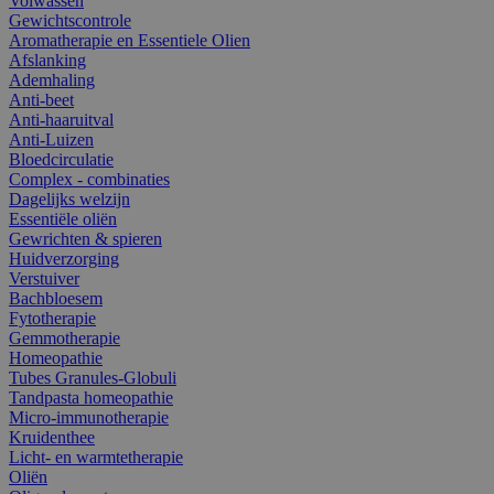
Volwassen
Gewichtscontrole
Aromatherapie en Essentiele Olien
Afslanking
Ademhaling
Anti-beet
Anti-haaruitval
Anti-Luizen
Bloedcirculatie
Complex - combinaties
Dagelijks welzijn
Essentiële oliën
Gewrichten & spieren
Huidverzorging
Verstuiver
Bachbloesem
Fytotherapie
Gemmotherapie
Homeopathie
Tubes Granules-Globuli
Tandpasta homeopathie
Micro-immunotherapie
Kruidenthee
Licht- en warmtetherapie
Oliën