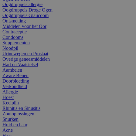
Oogdruppels allergie
Oogdruppels Droge Ogen
Oogdruppels Glaucoom
Ontsmetting
Middelen voor het Oor
Contraceptie
Condooms
Supplementen
Noodpil
Urinewegen en Prostaat
Overige geneesmiddelen
Hart en Vaatstelsel
Aambeien
Zware Benen
Doorbloeding
Verkoudheid
Allergie
Hoest
Keelpijn
Rhinitis en Sinusitis
Zoutoplossingen
Snurken
Huid en haar
Acne
Haar