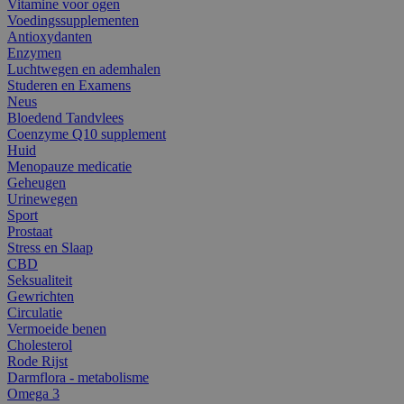
Vitamine voor ogen
Voedingssupplementen
Antioxydanten
Enzymen
Luchtwegen en ademhalen
Studeren en Examens
Neus
Bloedend Tandvlees
Coenzyme Q10 supplement
Huid
Menopauze medicatie
Geheugen
Urinewegen
Sport
Prostaat
Stress en Slaap
CBD
Seksualiteit
Gewrichten
Circulatie
Vermoeide benen
Cholesterol
Rode Rijst
Darmflora - metabolisme
Omega 3