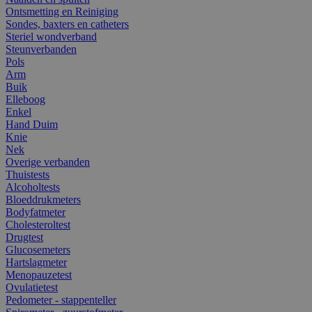
Ontsmetting en Reiniging
Sondes, baxters en catheters
Steriel wondverband
Steunverbanden
Pols
Arm
Buik
Elleboog
Enkel
Hand Duim
Knie
Nek
Overige verbanden
Thuistests
Alcoholtests
Bloeddrukmeters
Bodyfatmeter
Cholesteroltest
Drugtest
Glucosemeters
Hartslagmeter
Menopauzetest
Ovulatietest
Pedometer - stappenteller