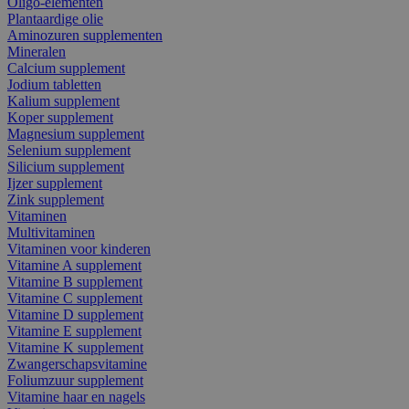
Oligo-elementen
Plantaardige olie
Aminozuren supplementen
Mineralen
Calcium supplement
Jodium tabletten
Kalium supplement
Koper supplement
Magnesium supplement
Selenium supplement
Silicium supplement
Ijzer supplement
Zink supplement
Vitaminen
Multivitaminen
Vitaminen voor kinderen
Vitamine A supplement
Vitamine B supplement
Vitamine C supplement
Vitamine D supplement
Vitamine E supplement
Vitamine K supplement
Zwangerschapsvitamine
Foliumzuur supplement
Vitamine haar en nagels