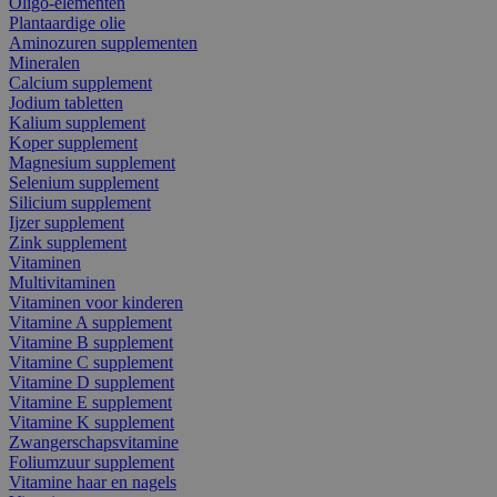
Oligo-elementen
Plantaardige olie
Aminozuren supplementen
Mineralen
Calcium supplement
Jodium tabletten
Kalium supplement
Koper supplement
Magnesium supplement
Selenium supplement
Silicium supplement
Ijzer supplement
Zink supplement
Vitaminen
Multivitaminen
Vitaminen voor kinderen
Vitamine A supplement
Vitamine B supplement
Vitamine C supplement
Vitamine D supplement
Vitamine E supplement
Vitamine K supplement
Zwangerschapsvitamine
Foliumzuur supplement
Vitamine haar en nagels