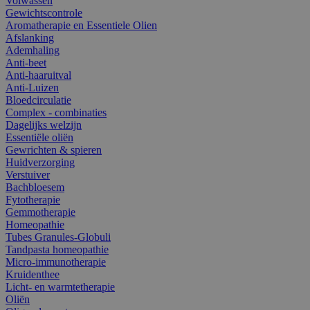
Volwassen
Gewichtscontrole
Aromatherapie en Essentiele Olien
Afslanking
Ademhaling
Anti-beet
Anti-haaruitval
Anti-Luizen
Bloedcirculatie
Complex - combinaties
Dagelijks welzijn
Essentiële oliën
Gewrichten & spieren
Huidverzorging
Verstuiver
Bachbloesem
Fytotherapie
Gemmotherapie
Homeopathie
Tubes Granules-Globuli
Tandpasta homeopathie
Micro-immunotherapie
Kruidenthee
Licht- en warmtetherapie
Oliën