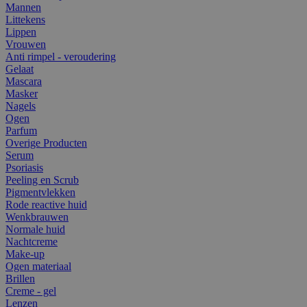
Mannen
Littekens
Lippen
Vrouwen
Anti rimpel - veroudering
Gelaat
Mascara
Masker
Nagels
Ogen
Parfum
Overige Producten
Serum
Psoriasis
Peeling en Scrub
Pigmentvlekken
Rode reactive huid
Wenkbrauwen
Normale huid
Nachtcreme
Make-up
Ogen materiaal
Brillen
Creme - gel
Lenzen