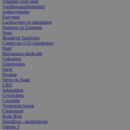
Vitamine voor ogen
Voedingssupplementen
Antioxydanten
Enzymen
Luchtwegen en ademhalen
Studeren en Examens
Neus
Bloedend Tandvlees
Coenzyme Q10 supplement
Huid
Menopauze medicatie
Geheugen
Urinewegen
Sport
Prostaat
Stress en Slaap
CBD
Seksualiteit
Gewrichten
Circulatie
Vermoeide benen
Cholesterol
Rode Rijst
Darmflora - metabolisme
Omega 3