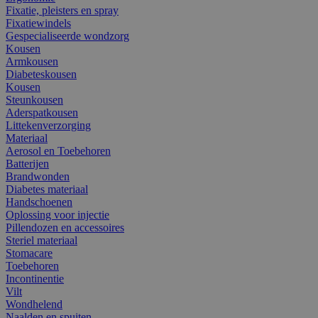
Fixatie, pleisters en spray
Fixatiewindels
Gespecialiseerde wondzorg
Kousen
Armkousen
Diabeteskousen
Kousen
Steunkousen
Aderspatkousen
Littekenverzorging
Materiaal
Aerosol en Toebehoren
Batterijen
Brandwonden
Diabetes materiaal
Handschoenen
Oplossing voor injectie
Pillendozen en accessoires
Steriel materiaal
Stomacare
Toebehoren
Incontinentie
Vilt
Wondhelend
Naalden en spuiten