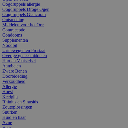
Oogdruppels allergie
Oogdruppels Droge Ogen
Oogdruppels Glaucoom
Ontsmetting
Middelen voor het Oor
Contraceptie
Condooms
Supplementen
Noodpil
Urinewegen en Prostaat
Overige geneesmiddelen
Hart en Vaatstelsel
Aambeien
Zware Benen
Doorbloeding
Verkoudheid
Allergie
Hoest
Keelpijn
Rhinitis en Sinusitis
Zoutoplossingen
Snurken
Huid en haar
Acne
Haar