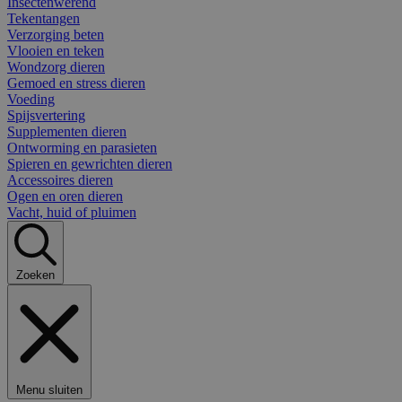
Insectenwerend
Tekentangen
Verzorging beten
Vlooien en teken
Wondzorg dieren
Gemoed en stress dieren
Voeding
Spijsvertering
Supplementen dieren
Ontworming en parasieten
Spieren en gewrichten dieren
Accessoires dieren
Ogen en oren dieren
Vacht, huid of pluimen
Zoeken
Menu sluiten