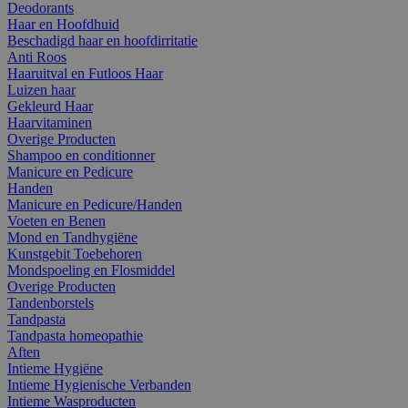
Deodorants
Haar en Hoofdhuid
Beschadigd haar en hoofdirritatie
Anti Roos
Haaruitval en Futloos Haar
Luizen haar
Gekleurd Haar
Haarvitaminen
Overige Producten
Shampoo en conditionner
Manicure en Pedicure
Handen
Manicure en Pedicure/Handen
Voeten en Benen
Mond en Tandhygiëne
Kunstgebit Toebehoren
Mondspoeling en Flosmiddel
Overige Producten
Tandenborstels
Tandpasta
Tandpasta homeopathie
Aften
Intieme Hygiëne
Intieme Hygienische Verbanden
Intieme Wasproducten