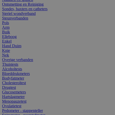
Ontsmetting en Reiniging
Sondes, baxters en catheters
Steriel wondverband
Steunverbanden
Pols
Arm
Buik
Elleboog
Enkel
Hand Duim
Knie
Nek
Overige verbanden
Thuistests
Alcoholtests
Bloeddrukmeters
Bodyfatmeter
Cholesteroltest
Drugtest
Glucosemeters
Hartslagmeter
Menopauzetest
Ovulatietest
Pedometer - stappenteller