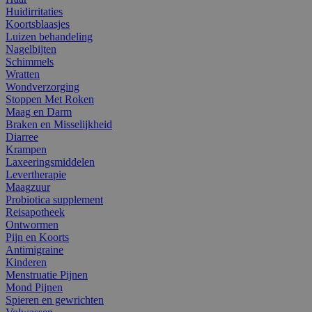
Huidirritaties
Koortsblaasjes
Luizen behandeling
Nagelbijten
Schimmels
Wratten
Wondverzorging
Stoppen Met Roken
Maag en Darm
Braken en Misselijkheid
Diarree
Krampen
Laxeeringsmiddelen
Levertherapie
Maagzuur
Probiotica supplement
Reisapotheek
Ontwormen
Pijn en Koorts
Antimigraine
Kinderen
Menstruatie Pijnen
Mond Pijnen
Spieren en gewrichten