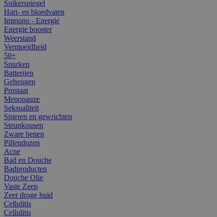
Suikerspiegel
Hart- en bloedvaten
Immuno - Energie
Energie booster
Weerstand
Vermoeidheid
50+
Snurken
Batterijen
Geheugen
Prostaat
Menopauze
Seksualiteit
Spieren en gewrichten
Steunkousen
Zware benen
Pillendozen
Acne
Bad en Douche
Badproducten
Douche Olie
Vaste Zeep
Zeer droge huid
Cellulitis
Cellulitis