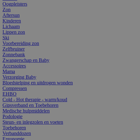
Oogpleisters
Zon
Aftersun
Kinderen
Lichaam
Lippen zon
Ski
Voorbereiding zon
Zelfbruiner
Zonnebank
Zwangerschap en Baby
Accessoires
Mama
Verzorging Baby
Bloedstelping en uitdrogen wonden
Compressen
EHBO
Cold - Hot therapie - warm/koud
Gipsverband en Toebehoren
Medische hulpmiddelen
Podologie
Steun- en inlegzolen en voeten
Toebehoren
Verbanddozen
Ergonomie