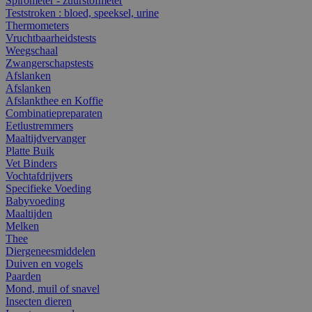
Spirometer - zuurstofmeter
Teststroken : bloed, speeksel, urine
Thermometers
Vruchtbaarheidstests
Weegschaal
Zwangerschapstests
Afslanken
Afslanken
Afslankthee en Koffie
Combinatiepreparaten
Eetlustremmers
Maaltijdvervanger
Platte Buik
Vet Binders
Vochtafdrijvers
Specifieke Voeding
Babyvoeding
Maaltijden
Melken
Thee
Diergeneesmiddelen
Duiven en vogels
Paarden
Mond, muil of snavel
Insecten dieren