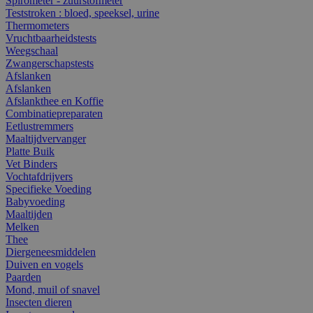
Spirometer - zuurstofmeter
Teststroken : bloed, speeksel, urine
Thermometers
Vruchtbaarheidstests
Weegschaal
Zwangerschapstests
Afslanken
Afslanken
Afslankthee en Koffie
Combinatiepreparaten
Eetlustremmers
Maaltijdvervanger
Platte Buik
Vet Binders
Vochtafdrijvers
Specifieke Voeding
Babyvoeding
Maaltijden
Melken
Thee
Diergeneesmiddelen
Duiven en vogels
Paarden
Mond, muil of snavel
Insecten dieren