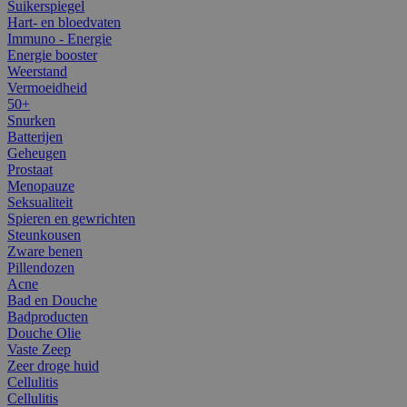
Suikerspiegel
Hart- en bloedvaten
Immuno - Energie
Energie booster
Weerstand
Vermoeidheid
50+
Snurken
Batterijen
Geheugen
Prostaat
Menopauze
Seksualiteit
Spieren en gewrichten
Steunkousen
Zware benen
Pillendozen
Acne
Bad en Douche
Badproducten
Douche Olie
Vaste Zeep
Zeer droge huid
Cellulitis
Cellulitis