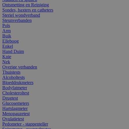
Ontsmetting en Reiniging
Sondes, baxters en catheters
Steriel wondverband
Steunverbanden
Pols
Arm
Buik
Elleboog
Enkel
Hand Duim
Knie
Nek
Overige verbanden
Thuistests
Alcoholtests
Bloeddrukmeters
Bodyfatmeter
Cholesteroltest
Drugtest
Glucosemeters
Hartslagmeter
Menopauzetest
Ovulatietest
Pedometer - stappenteller