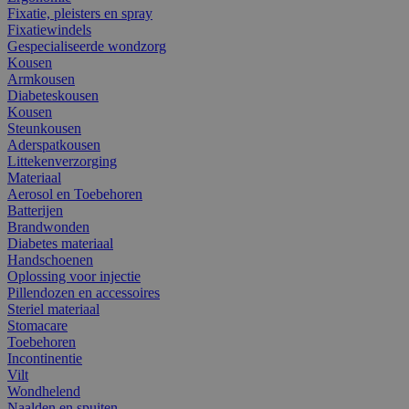
Fixatie, pleisters en spray
Fixatiewindels
Gespecialiseerde wondzorg
Kousen
Armkousen
Diabeteskousen
Kousen
Steunkousen
Aderspatkousen
Littekenverzorging
Materiaal
Aerosol en Toebehoren
Batterijen
Brandwonden
Diabetes materiaal
Handschoenen
Oplossing voor injectie
Pillendozen en accessoires
Steriel materiaal
Stomacare
Toebehoren
Incontinentie
Vilt
Wondhelend
Naalden en spuiten