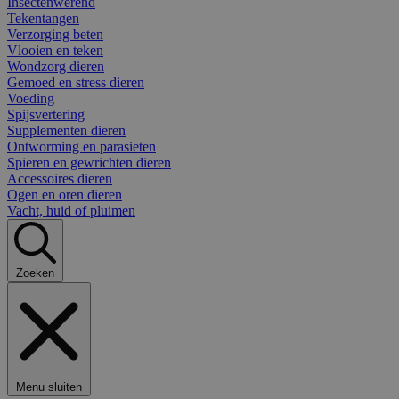
Insectenwerend
Tekentangen
Verzorging beten
Vlooien en teken
Wondzorg dieren
Gemoed en stress dieren
Voeding
Spijsvertering
Supplementen dieren
Ontworming en parasieten
Spieren en gewrichten dieren
Accessoires dieren
Ogen en oren dieren
Vacht, huid of pluimen
Zoeken
Menu sluiten