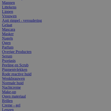
Mannen
Littekens
Lippen
Vrouwen
Anti rimpel - veroudering
Gelaat
Mascara
Masker
Nagels
Ogen
Parfum
Overige Producten
Serum
Psoriasis
Peeling en Scrub
Pigmentvlekken
Rode reactive huid
Wenkbrauwen
Normale huid
Nachtcreme
Make-up
Ogen materiaal
Brillen
Creme - gel
Lenzen