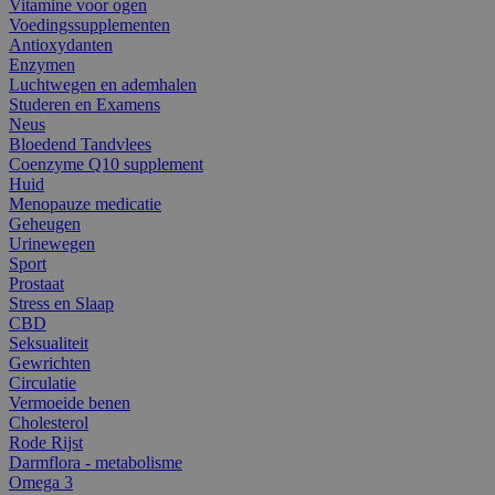
Vitamine voor ogen
Voedingssupplementen
Antioxydanten
Enzymen
Luchtwegen en ademhalen
Studeren en Examens
Neus
Bloedend Tandvlees
Coenzyme Q10 supplement
Huid
Menopauze medicatie
Geheugen
Urinewegen
Sport
Prostaat
Stress en Slaap
CBD
Seksualiteit
Gewrichten
Circulatie
Vermoeide benen
Cholesterol
Rode Rijst
Darmflora - metabolisme
Omega 3