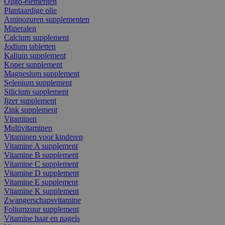
Oligo-elementen
Plantaardige olie
Aminozuren supplementen
Mineralen
Calcium supplement
Jodium tabletten
Kalium supplement
Koper supplement
Magnesium supplement
Selenium supplement
Silicium supplement
Ijzer supplement
Zink supplement
Vitaminen
Multivitaminen
Vitaminen voor kinderen
Vitamine A supplement
Vitamine B supplement
Vitamine C supplement
Vitamine D supplement
Vitamine E supplement
Vitamine K supplement
Zwangerschapsvitamine
Foliumzuur supplement
Vitamine haar en nagels