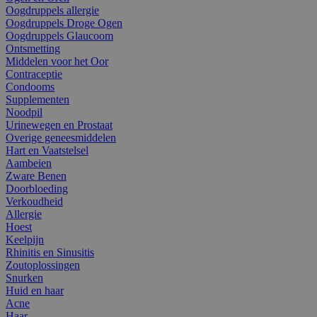
Oogdruppels allergie
Oogdruppels Droge Ogen
Oogdruppels Glaucoom
Ontsmetting
Middelen voor het Oor
Contraceptie
Condooms
Supplementen
Noodpil
Urinewegen en Prostaat
Overige geneesmiddelen
Hart en Vaatstelsel
Aambeien
Zware Benen
Doorbloeding
Verkoudheid
Allergie
Hoest
Keelpijn
Rhinitis en Sinusitis
Zoutoplossingen
Snurken
Huid en haar
Acne
Haar