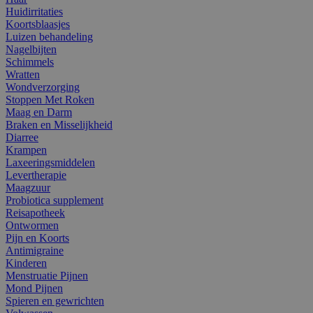
Huidirritaties
Koortsblaasjes
Luizen behandeling
Nagelbijten
Schimmels
Wratten
Wondverzorging
Stoppen Met Roken
Maag en Darm
Braken en Misselijkheid
Diarree
Krampen
Laxeeringsmiddelen
Levertherapie
Maagzuur
Probiotica supplement
Reisapotheek
Ontwormen
Pijn en Koorts
Antimigraine
Kinderen
Menstruatie Pijnen
Mond Pijnen
Spieren en gewrichten