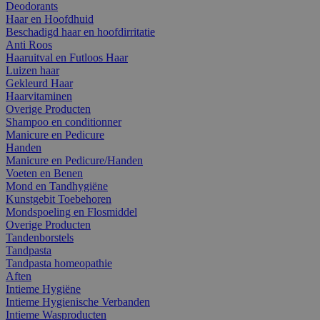
Deodorants
Haar en Hoofdhuid
Beschadigd haar en hoofdirritatie
Anti Roos
Haaruitval en Futloos Haar
Luizen haar
Gekleurd Haar
Haarvitaminen
Overige Producten
Shampoo en conditionner
Manicure en Pedicure
Handen
Manicure en Pedicure/Handen
Voeten en Benen
Mond en Tandhygiëne
Kunstgebit Toebehoren
Mondspoeling en Flosmiddel
Overige Producten
Tandenborstels
Tandpasta
Tandpasta homeopathie
Aften
Intieme Hygiëne
Intieme Hygienische Verbanden
Intieme Wasproducten