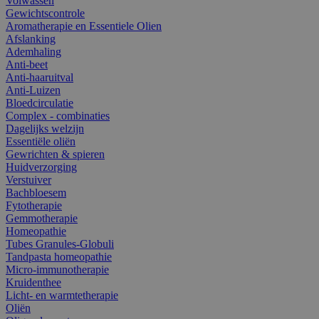
Volwassen
Gewichtscontrole
Aromatherapie en Essentiele Olien
Afslanking
Ademhaling
Anti-beet
Anti-haaruitval
Anti-Luizen
Bloedcirculatie
Complex - combinaties
Dagelijks welzijn
Essentiële oliën
Gewrichten & spieren
Huidverzorging
Verstuiver
Bachbloesem
Fytotherapie
Gemmotherapie
Homeopathie
Tubes Granules-Globuli
Tandpasta homeopathie
Micro-immunotherapie
Kruidenthee
Licht- en warmtetherapie
Oliën