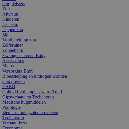
Oogpleisters
Zon
Aftersun
Kinderen
Lichaam
Lippen zon
Ski
Voorbereiding zon
Zelfbruiner
Zonnebank
Zwangerschap en Baby
Accessoires
Mama
Verzorging Baby
Bloedstelping en uitdrogen wonden
Compressen
EHBO
Cold - Hot therapie - warm/koud
Gipsverband en Toebehoren
Medische hulpmiddelen
Podologie
Steun- en inlegzolen en voeten
Toebehoren
Verbanddozen
Ergonomie