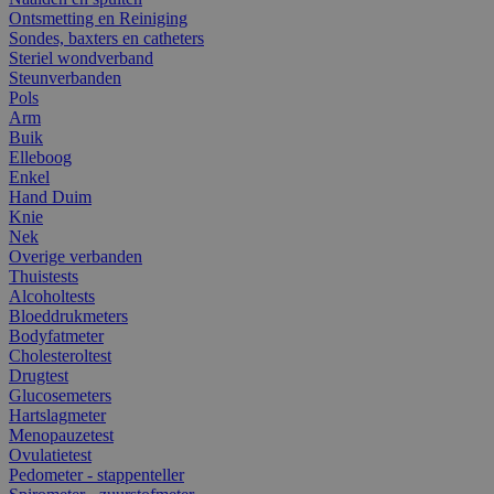
Ontsmetting en Reiniging
Sondes, baxters en catheters
Steriel wondverband
Steunverbanden
Pols
Arm
Buik
Elleboog
Enkel
Hand Duim
Knie
Nek
Overige verbanden
Thuistests
Alcoholtests
Bloeddrukmeters
Bodyfatmeter
Cholesteroltest
Drugtest
Glucosemeters
Hartslagmeter
Menopauzetest
Ovulatietest
Pedometer - stappenteller