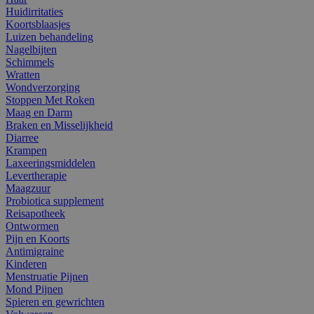
Huidirritaties
Koortsblaasjes
Luizen behandeling
Nagelbijten
Schimmels
Wratten
Wondverzorging
Stoppen Met Roken
Maag en Darm
Braken en Misselijkheid
Diarree
Krampen
Laxeeringsmiddelen
Levertherapie
Maagzuur
Probiotica supplement
Reisapotheek
Ontwormen
Pijn en Koorts
Antimigraine
Kinderen
Menstruatie Pijnen
Mond Pijnen
Spieren en gewrichten