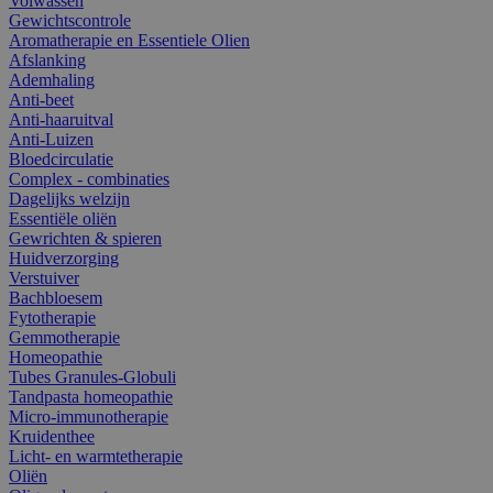
Volwassen
Gewichtscontrole
Aromatherapie en Essentiele Olien
Afslanking
Ademhaling
Anti-beet
Anti-haaruitval
Anti-Luizen
Bloedcirculatie
Complex - combinaties
Dagelijks welzijn
Essentiële oliën
Gewrichten & spieren
Huidverzorging
Verstuiver
Bachbloesem
Fytotherapie
Gemmotherapie
Homeopathie
Tubes Granules-Globuli
Tandpasta homeopathie
Micro-immunotherapie
Kruidenthee
Licht- en warmtetherapie
Oliën