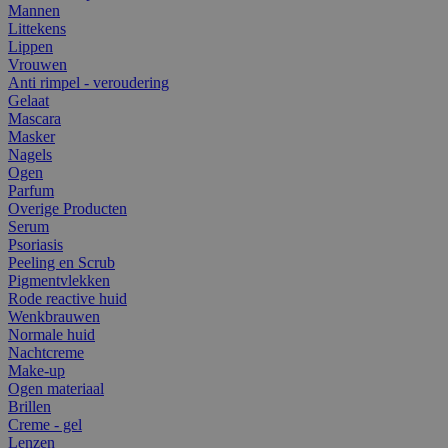
Mannen
Littekens
Lippen
Vrouwen
Anti rimpel - veroudering
Gelaat
Mascara
Masker
Nagels
Ogen
Parfum
Overige Producten
Serum
Psoriasis
Peeling en Scrub
Pigmentvlekken
Rode reactive huid
Wenkbrauwen
Normale huid
Nachtcreme
Make-up
Ogen materiaal
Brillen
Creme - gel
Lenzen