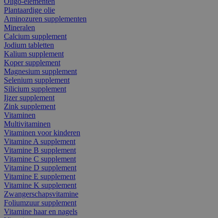
Oligo-elementen
Plantaardige olie
Aminozuren supplementen
Mineralen
Calcium supplement
Jodium tabletten
Kalium supplement
Koper supplement
Magnesium supplement
Selenium supplement
Silicium supplement
Ijzer supplement
Zink supplement
Vitaminen
Multivitaminen
Vitaminen voor kinderen
Vitamine A supplement
Vitamine B supplement
Vitamine C supplement
Vitamine D supplement
Vitamine E supplement
Vitamine K supplement
Zwangerschapsvitamine
Foliumzuur supplement
Vitamine haar en nagels