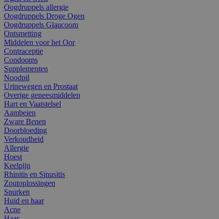
Oogdruppels allergie
Oogdruppels Droge Ogen
Oogdruppels Glaucoom
Ontsmetting
Middelen voor het Oor
Contraceptie
Condooms
Supplementen
Noodpil
Urinewegen en Prostaat
Overige geneesmiddelen
Hart en Vaatstelsel
Aambeien
Zware Benen
Doorbloeding
Verkoudheid
Allergie
Hoest
Keelpijn
Rhinitis en Sinusitis
Zoutoplossingen
Snurken
Huid en haar
Acne
Haar