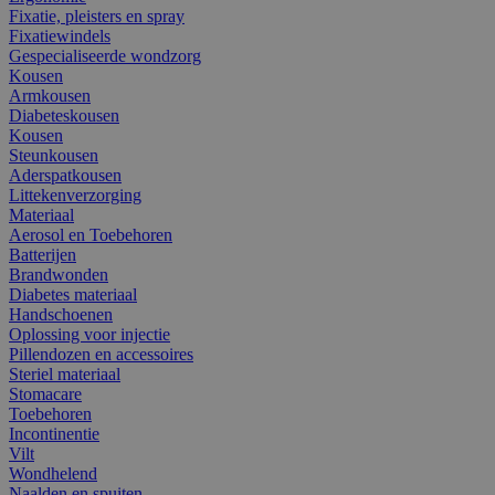
Fixatie, pleisters en spray
Fixatiewindels
Gespecialiseerde wondzorg
Kousen
Armkousen
Diabeteskousen
Kousen
Steunkousen
Aderspatkousen
Littekenverzorging
Materiaal
Aerosol en Toebehoren
Batterijen
Brandwonden
Diabetes materiaal
Handschoenen
Oplossing voor injectie
Pillendozen en accessoires
Steriel materiaal
Stomacare
Toebehoren
Incontinentie
Vilt
Wondhelend
Naalden en spuiten