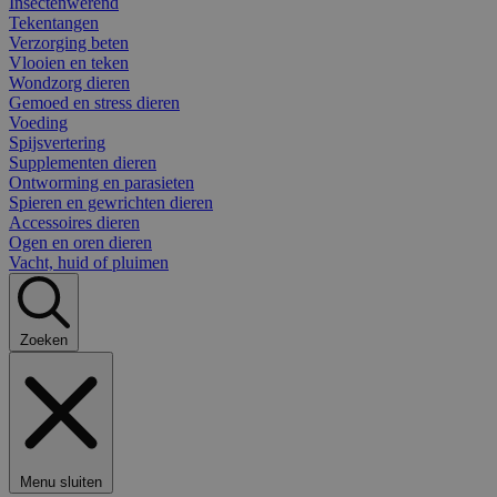
Insectenwerend
Tekentangen
Verzorging beten
Vlooien en teken
Wondzorg dieren
Gemoed en stress dieren
Voeding
Spijsvertering
Supplementen dieren
Ontworming en parasieten
Spieren en gewrichten dieren
Accessoires dieren
Ogen en oren dieren
Vacht, huid of pluimen
Zoeken
Menu sluiten