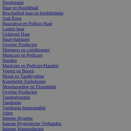
Deodorants
Haar en Hoofdhuid
Beschadigd haar en hoofdirritatie
Anti Roos
Haaruitval en Futloos Haar
Luizen haar
Gekleurd Haar
Haarvitaminen
Overige Producten
Shampoo en conditionner
Manicure en Pedicure
Handen
Manicure en Pedicure/Handen
Voeten en Benen
Mond en Tandhygiëne
Kunstgebit Toebehoren
Mondspoeling en Flosmiddel
Overige Producten
Tandenborstels
Tandpasta
Tandpasta homeopathie
Aften
Intieme Hygiëne
Intieme Hygienische Verbanden
Intieme Wasproducten