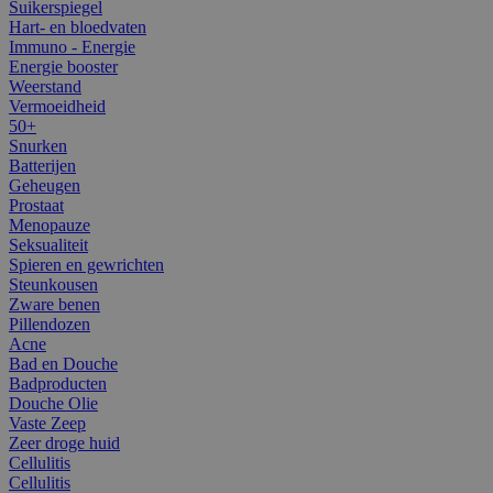
Suikerspiegel
Hart- en bloedvaten
Immuno - Energie
Energie booster
Weerstand
Vermoeidheid
50+
Snurken
Batterijen
Geheugen
Prostaat
Menopauze
Seksualiteit
Spieren en gewrichten
Steunkousen
Zware benen
Pillendozen
Acne
Bad en Douche
Badproducten
Douche Olie
Vaste Zeep
Zeer droge huid
Cellulitis
Cellulitis