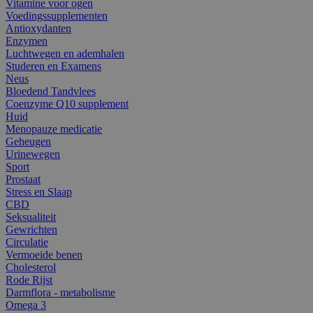
Vitamine voor ogen
Voedingssupplementen
Antioxydanten
Enzymen
Luchtwegen en ademhalen
Studeren en Examens
Neus
Bloedend Tandvlees
Coenzyme Q10 supplement
Huid
Menopauze medicatie
Geheugen
Urinewegen
Sport
Prostaat
Stress en Slaap
CBD
Seksualiteit
Gewrichten
Circulatie
Vermoeide benen
Cholesterol
Rode Rijst
Darmflora - metabolisme
Omega 3