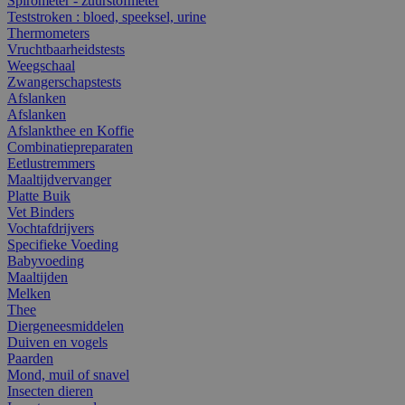
Spirometer - zuurstofmeter
Teststroken : bloed, speeksel, urine
Thermometers
Vruchtbaarheidstests
Weegschaal
Zwangerschapstests
Afslanken
Afslanken
Afslankthee en Koffie
Combinatiepreparaten
Eetlustremmers
Maaltijdvervanger
Platte Buik
Vet Binders
Vochtafdrijvers
Specifieke Voeding
Babyvoeding
Maaltijden
Melken
Thee
Diergeneesmiddelen
Duiven en vogels
Paarden
Mond, muil of snavel
Insecten dieren