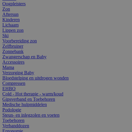
Oogpleisters
Zon
Aftersun
Kinderen
Lichaam
Lippen zon
Ski
Voorbereiding zon
Zelfbruiner
Zonnebank
Zwangerschap en Baby
Accessoires
Mama
Verzorging Baby
Bloedstelping en uitdrogen wonden
Compressen
EHBO
Cold - Hot therapie - warm/koud
Gipsverband en Toebehoren
Medische hulpmiddelen
Podologie
Steun- en inlegzolen en voeten
Toebehoren
Verbanddozen
Ergonomie