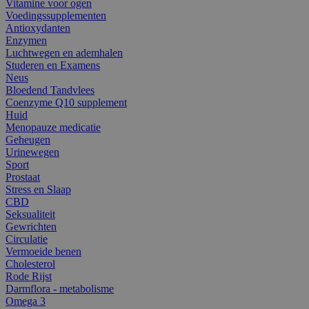
Vitamine voor ogen
Voedingssupplementen
Antioxydanten
Enzymen
Luchtwegen en ademhalen
Studeren en Examens
Neus
Bloedend Tandvlees
Coenzyme Q10 supplement
Huid
Menopauze medicatie
Geheugen
Urinewegen
Sport
Prostaat
Stress en Slaap
CBD
Seksualiteit
Gewrichten
Circulatie
Vermoeide benen
Cholesterol
Rode Rijst
Darmflora - metabolisme
Omega 3