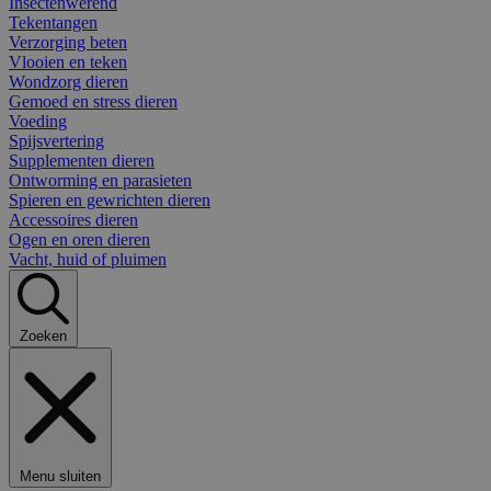
Insectenwerend
Tekentangen
Verzorging beten
Vlooien en teken
Wondzorg dieren
Gemoed en stress dieren
Voeding
Spijsvertering
Supplementen dieren
Ontworming en parasieten
Spieren en gewrichten dieren
Accessoires dieren
Ogen en oren dieren
Vacht, huid of pluimen
Zoeken
Menu sluiten