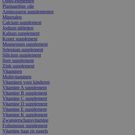
Oligo-elementen
Plantaardige olie
Aminozuren supplementen
Mineralen
Calcium supplement
Jodium tabletten
Kalium supplement
Koper supplement
Magnesium supplement
Selenium supplement
Silicium supplement
Ijzer supplement
Zink supplement
Vitaminen
Multivitaminen
Vitaminen voor kinderen
Vitamine A supplement
Vitamine B supplement
Vitamine C supplement
Vitamine D supplement
Vitamine E supplement
Vitamine K supplement
Zwangerschapsvitamine
Foliumzuur supplement
Vitamine haar en nagels