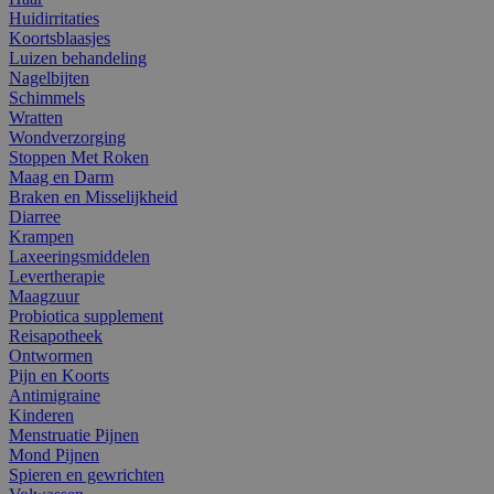
Huidirritaties
Koortsblaasjes
Luizen behandeling
Nagelbijten
Schimmels
Wratten
Wondverzorging
Stoppen Met Roken
Maag en Darm
Braken en Misselijkheid
Diarree
Krampen
Laxeeringsmiddelen
Levertherapie
Maagzuur
Probiotica supplement
Reisapotheek
Ontwormen
Pijn en Koorts
Antimigraine
Kinderen
Menstruatie Pijnen
Mond Pijnen
Spieren en gewrichten