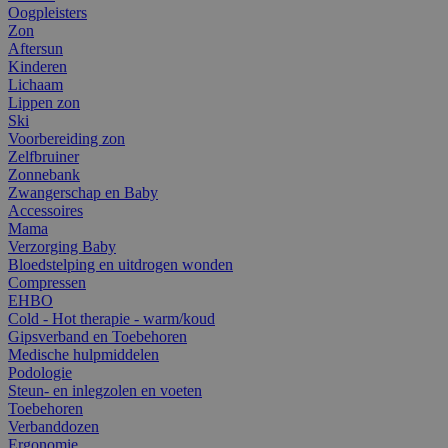
Oogpleisters
Zon
Aftersun
Kinderen
Lichaam
Lippen zon
Ski
Voorbereiding zon
Zelfbruiner
Zonnebank
Zwangerschap en Baby
Accessoires
Mama
Verzorging Baby
Bloedstelping en uitdrogen wonden
Compressen
EHBO
Cold - Hot therapie - warm/koud
Gipsverband en Toebehoren
Medische hulpmiddelen
Podologie
Steun- en inlegzolen en voeten
Toebehoren
Verbanddozen
Ergonomie