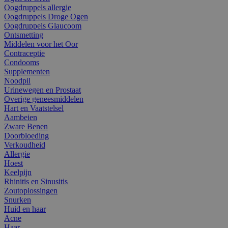
Oogdruppels allergie
Oogdruppels Droge Ogen
Oogdruppels Glaucoom
Ontsmetting
Middelen voor het Oor
Contraceptie
Condooms
Supplementen
Noodpil
Urinewegen en Prostaat
Overige geneesmiddelen
Hart en Vaatstelsel
Aambeien
Zware Benen
Doorbloeding
Verkoudheid
Allergie
Hoest
Keelpijn
Rhinitis en Sinusitis
Zoutoplossingen
Snurken
Huid en haar
Acne
Haar