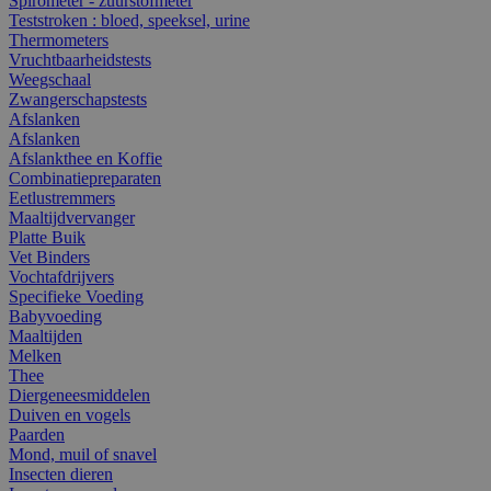
Spirometer - zuurstofmeter
Teststroken : bloed, speeksel, urine
Thermometers
Vruchtbaarheidstests
Weegschaal
Zwangerschapstests
Afslanken
Afslanken
Afslankthee en Koffie
Combinatiepreparaten
Eetlustremmers
Maaltijdvervanger
Platte Buik
Vet Binders
Vochtafdrijvers
Specifieke Voeding
Babyvoeding
Maaltijden
Melken
Thee
Diergeneesmiddelen
Duiven en vogels
Paarden
Mond, muil of snavel
Insecten dieren