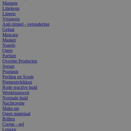
Mannen
Littekens
Lippen
Vrouwen
Anti rimpel - veroudering
Gelaat
Mascara
Masker
Nagels
Ogen
Parfum
Overige Producten
Serum
Psoriasis
Peeling en Scrub
Pigmentvlekken
Rode reactive huid
Wenkbrauwen
Normale huid
Nachtcreme
Make-up
Ogen materiaal
Brillen
Creme - gel
Lenzen