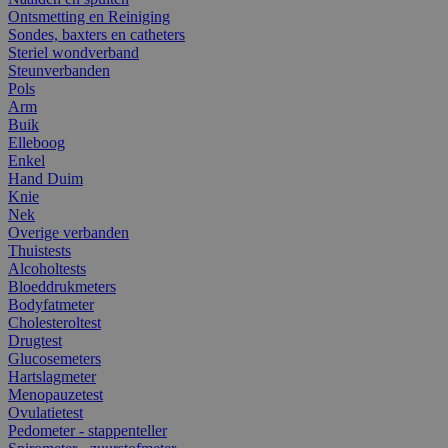
Ontsmetting en Reiniging
Sondes, baxters en catheters
Steriel wondverband
Steunverbanden
Pols
Arm
Buik
Elleboog
Enkel
Hand Duim
Knie
Nek
Overige verbanden
Thuistests
Alcoholtests
Bloeddrukmeters
Bodyfatmeter
Cholesteroltest
Drugtest
Glucosemeters
Hartslagmeter
Menopauzetest
Ovulatietest
Pedometer - stappenteller