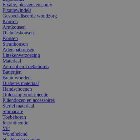
Fixatie, pleisters en spray
Fixatiewindels
Gespecialiseerde wondzorg
Kousen
Armkousen
Diabeteskousen
Kousen
Steunkousen
Aderspatkousen
Littekenverzorging
Materiaal
Aerosol en Toebehoren
Batterijen
Brandwonden
Diabetes materiaal
Handschoenen
Oplossing voor injectie
Pillendozen en accessoires
Steriel materiaal
Stomacare
Toebehoren
Incontinentie
Vilt
Wondhelend
Naalden en spuiten