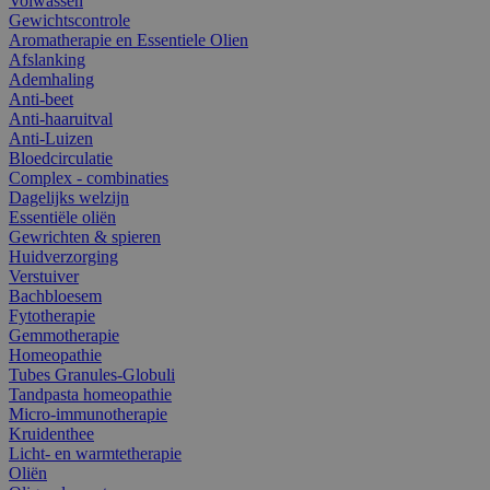
Volwassen
Gewichtscontrole
Aromatherapie en Essentiele Olien
Afslanking
Ademhaling
Anti-beet
Anti-haaruitval
Anti-Luizen
Bloedcirculatie
Complex - combinaties
Dagelijks welzijn
Essentiële oliën
Gewrichten & spieren
Huidverzorging
Verstuiver
Bachbloesem
Fytotherapie
Gemmotherapie
Homeopathie
Tubes Granules-Globuli
Tandpasta homeopathie
Micro-immunotherapie
Kruidenthee
Licht- en warmtetherapie
Oliën