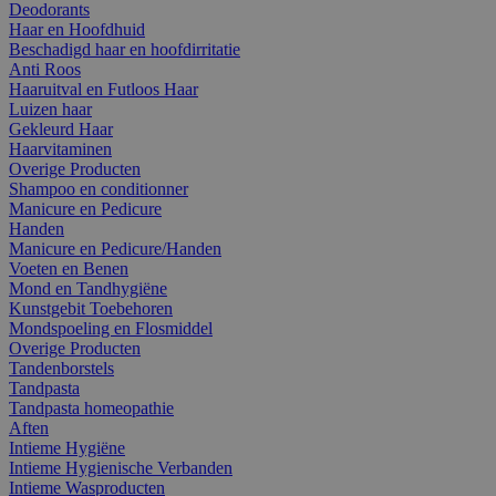
Deodorants
Haar en Hoofdhuid
Beschadigd haar en hoofdirritatie
Anti Roos
Haaruitval en Futloos Haar
Luizen haar
Gekleurd Haar
Haarvitaminen
Overige Producten
Shampoo en conditionner
Manicure en Pedicure
Handen
Manicure en Pedicure/Handen
Voeten en Benen
Mond en Tandhygiëne
Kunstgebit Toebehoren
Mondspoeling en Flosmiddel
Overige Producten
Tandenborstels
Tandpasta
Tandpasta homeopathie
Aften
Intieme Hygiëne
Intieme Hygienische Verbanden
Intieme Wasproducten