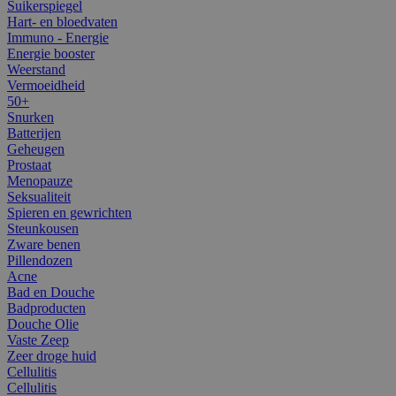
Suikerspiegel
Hart- en bloedvaten
Immuno - Energie
Energie booster
Weerstand
Vermoeidheid
50+
Snurken
Batterijen
Geheugen
Prostaat
Menopauze
Seksualiteit
Spieren en gewrichten
Steunkousen
Zware benen
Pillendozen
Acne
Bad en Douche
Badproducten
Douche Olie
Vaste Zeep
Zeer droge huid
Cellulitis
Cellulitis