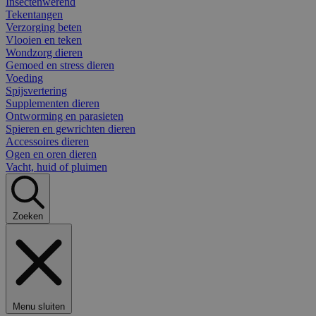
Insectenwerend
Tekentangen
Verzorging beten
Vlooien en teken
Wondzorg dieren
Gemoed en stress dieren
Voeding
Spijsvertering
Supplementen dieren
Ontworming en parasieten
Spieren en gewrichten dieren
Accessoires dieren
Ogen en oren dieren
Vacht, huid of pluimen
Zoeken
Menu sluiten