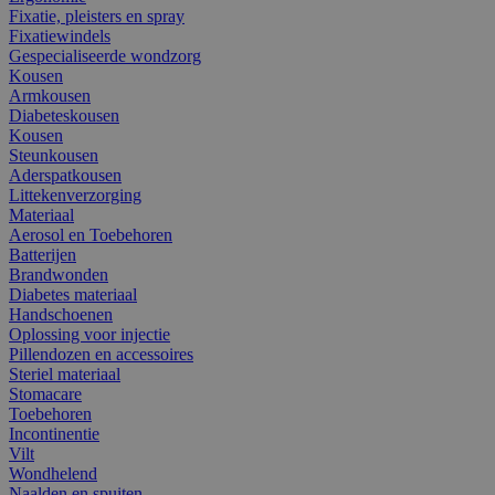
Fixatie, pleisters en spray
Fixatiewindels
Gespecialiseerde wondzorg
Kousen
Armkousen
Diabeteskousen
Kousen
Steunkousen
Aderspatkousen
Littekenverzorging
Materiaal
Aerosol en Toebehoren
Batterijen
Brandwonden
Diabetes materiaal
Handschoenen
Oplossing voor injectie
Pillendozen en accessoires
Steriel materiaal
Stomacare
Toebehoren
Incontinentie
Vilt
Wondhelend
Naalden en spuiten