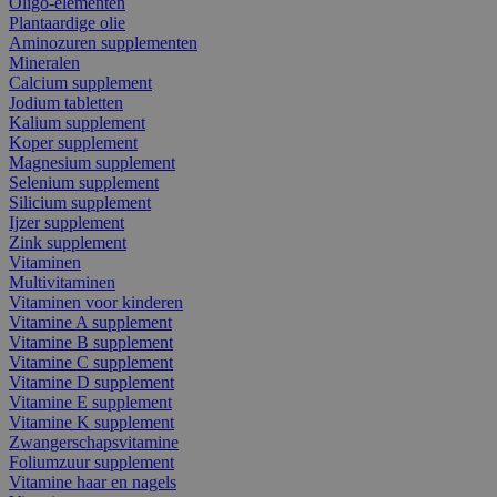
Oligo-elementen
Plantaardige olie
Aminozuren supplementen
Mineralen
Calcium supplement
Jodium tabletten
Kalium supplement
Koper supplement
Magnesium supplement
Selenium supplement
Silicium supplement
Ijzer supplement
Zink supplement
Vitaminen
Multivitaminen
Vitaminen voor kinderen
Vitamine A supplement
Vitamine B supplement
Vitamine C supplement
Vitamine D supplement
Vitamine E supplement
Vitamine K supplement
Zwangerschapsvitamine
Foliumzuur supplement
Vitamine haar en nagels