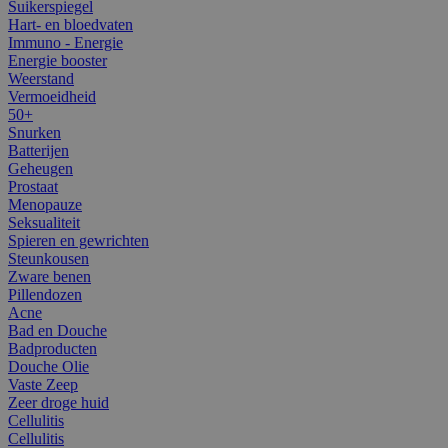
Suikerspiegel
Hart- en bloedvaten
Immuno - Energie
Energie booster
Weerstand
Vermoeidheid
50+
Snurken
Batterijen
Geheugen
Prostaat
Menopauze
Seksualiteit
Spieren en gewrichten
Steunkousen
Zware benen
Pillendozen
Acne
Bad en Douche
Badproducten
Douche Olie
Vaste Zeep
Zeer droge huid
Cellulitis
Cellulitis