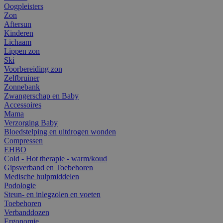
Oogpleisters
Zon
Aftersun
Kinderen
Lichaam
Lippen zon
Ski
Voorbereiding zon
Zelfbruiner
Zonnebank
Zwangerschap en Baby
Accessoires
Mama
Verzorging Baby
Bloedstelping en uitdrogen wonden
Compressen
EHBO
Cold - Hot therapie - warm/koud
Gipsverband en Toebehoren
Medische hulpmiddelen
Podologie
Steun- en inlegzolen en voeten
Toebehoren
Verbanddozen
Ergonomie