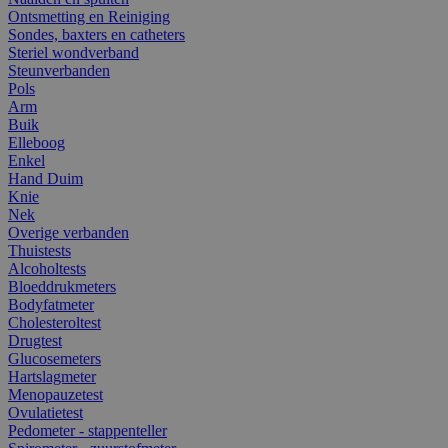
Ontsmetting en Reiniging
Sondes, baxters en catheters
Steriel wondverband
Steunverbanden
Pols
Arm
Buik
Elleboog
Enkel
Hand Duim
Knie
Nek
Overige verbanden
Thuistests
Alcoholtests
Bloeddrukmeters
Bodyfatmeter
Cholesteroltest
Drugtest
Glucosemeters
Hartslagmeter
Menopauzetest
Ovulatietest
Pedometer - stappenteller