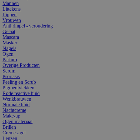
Mannen
Littekens
Lippen
Vrouwen
Anti rimpel - veroudering
Gelaat
Mascara
Masker
Nagels
Ogen
Parfum
Overige Producten
Serum
Psoriasis
Peeling en Scrub
Pigmentvlekken
Rode reactive huid
Wenkbrauwen
Normale huid
Nachtcreme
Make-up
Ogen materiaal
Brillen
Creme - gel
Lenzen