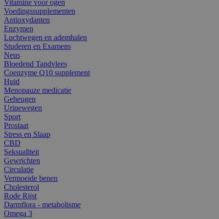
Vitamine voor ogen
Voedingssupplementen
Antioxydanten
Enzymen
Luchtwegen en ademhalen
Studeren en Examens
Neus
Bloedend Tandvlees
Coenzyme Q10 supplement
Huid
Menopauze medicatie
Geheugen
Urinewegen
Sport
Prostaat
Stress en Slaap
CBD
Seksualiteit
Gewrichten
Circulatie
Vermoeide benen
Cholesterol
Rode Rijst
Darmflora - metabolisme
Omega 3