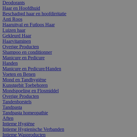
Deodorants
Haar en Hoofdhuid
Beschadigd haar en hoofdirritatie
Anti Roos
Haaruitval en Futloos Haar
Luizen haar
Gekleurd Haar
Haarvitaminen
Overige Producten
Shampoo en conditionner
Manicure en Pedicure
Handen
Manicure en Pedicure/Handen
Voeten en Benen
Mond en Tandhygiëne
Kunstgebit Toebehoren
Mondspoeling en Flosmiddel
Overige Producten
Tandenborstels
Tandpasta
Tandpasta homeopathie
Aften
Intieme Hygiëne
Intieme Hygienische Verbanden
Intieme Wasproducten