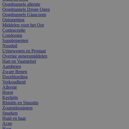
Oogdruppels allergie
Oogdruppels Droge Ogen
Oogdruppels Glaucoom
Ontsmetting
Middelen voor het Oor
Contraceptie
Condooms
Supplementen
Noodpil
Urinewegen en Prostaat
Overige geneesmiddelen
Hart en Vaatstelsel
Aambeien
Zware Benen
Doorbloeding
Verkoudheid
Allergie
Hoest
Keelpijn
Rhinitis en Sinusitis
Zoutoplossingen
Snurken
Huid en haar
Acne
Haar