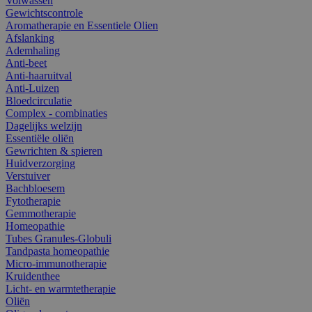
Volwassen
Gewichtscontrole
Aromatherapie en Essentiele Olien
Afslanking
Ademhaling
Anti-beet
Anti-haaruitval
Anti-Luizen
Bloedcirculatie
Complex - combinaties
Dagelijks welzijn
Essentiële oliën
Gewrichten & spieren
Huidverzorging
Verstuiver
Bachbloesem
Fytotherapie
Gemmotherapie
Homeopathie
Tubes Granules-Globuli
Tandpasta homeopathie
Micro-immunotherapie
Kruidenthee
Licht- en warmtetherapie
Oliën