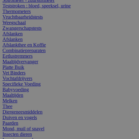
Spirometer - zuurstofmeter
Teststroken : bloed, speeksel, urine
Thermometers
Vruchtbaarheidstests
Weegschaal
Zwangerschapstests
Afslanken
Afslanken
Afslankthee en Koffie
Combinatiepreparaten
Eetlustremmers
Maaltijdvervanger
Platte Buik
Vet Binders
Vochtafdrijvers
Specifieke Voeding
Babyvoeding
Maaltijden
Melken
Thee
Diergeneesmiddelen
Duiven en vogels
Paarden
Mond, muil of snavel
Insecten dieren