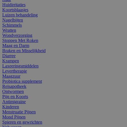
Huidirritaties
Koortsblaasjes
Luizen behandeling
Nagelbijten
Schimmels
Wratten
Wondverzorging
Stoppen Met Roken
Maag en Darm
Braken en Misselijkheid
Diarree
Krampen
Laxeeringsmiddelen
Levertherapie
Maagzuur
Probiotica supplement
Reisapotheek
Ontwormen
Pijn en Koorts
Antimigraine
Kinderen
Menstruatie Pijnen
Mond Pijnen
Spieren en gewrichten