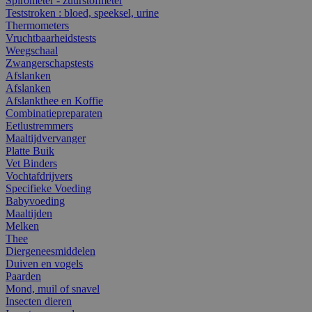
Spirometer - zuurstofmeter
Teststroken : bloed, speeksel, urine
Thermometers
Vruchtbaarheidstests
Weegschaal
Zwangerschapstests
Afslanken
Afslanken
Afslankthee en Koffie
Combinatiepreparaten
Eetlustremmers
Maaltijdvervanger
Platte Buik
Vet Binders
Vochtafdrijvers
Specifieke Voeding
Babyvoeding
Maaltijden
Melken
Thee
Diergeneesmiddelen
Duiven en vogels
Paarden
Mond, muil of snavel
Insecten dieren