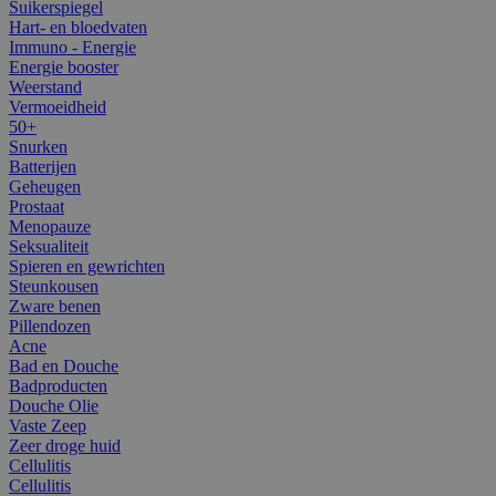
Suikerspiegel
Hart- en bloedvaten
Immuno - Energie
Energie booster
Weerstand
Vermoeidheid
50+
Snurken
Batterijen
Geheugen
Prostaat
Menopauze
Seksualiteit
Spieren en gewrichten
Steunkousen
Zware benen
Pillendozen
Acne
Bad en Douche
Badproducten
Douche Olie
Vaste Zeep
Zeer droge huid
Cellulitis
Cellulitis