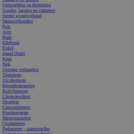
Ontsmetting en Reiniging
Sondes, baxters en catheters
Steriel wondverband
Steunverbanden
Pols
Arm
Buik
Elleboog
Enkel
Hand Duim
Knie
Nek
Overige verbanden
Thuistests
Alcoholtests
Bloeddrukmeters
Bodyfatmeter
Cholesteroltest
Drugtest
Glucosemeters
Hartslagmeter
Menopauzetest
Ovulatietest
Pedometer - stappenteller