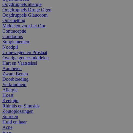
Oogdruppels allergie
Oogdruppels Droge Ogen
Oogdruppels Glaucoom
Ontsmetting
Middelen voor het Oor
Contraceptie
Condooms
Supplementen
Noodpil
Urinewegen en Prostaat
Overige geneesmiddelen
Hart en Vaatstelsel
Aambeien
Zware Benen
Doorbloeding
Verkoudheid
Allergie
Hoest
Keelpijn
Rhinitis en Sinusitis
Zoutoplossingen
Snurken
Huid en haar
Acne
Haar