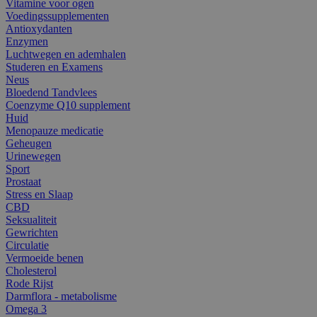
Vitamine voor ogen
Voedingssupplementen
Antioxydanten
Enzymen
Luchtwegen en ademhalen
Studeren en Examens
Neus
Bloedend Tandvlees
Coenzyme Q10 supplement
Huid
Menopauze medicatie
Geheugen
Urinewegen
Sport
Prostaat
Stress en Slaap
CBD
Seksualiteit
Gewrichten
Circulatie
Vermoeide benen
Cholesterol
Rode Rijst
Darmflora - metabolisme
Omega 3