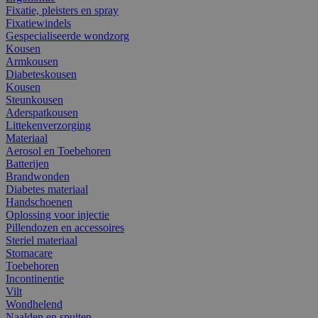
Fixatie, pleisters en spray
Fixatiewindels
Gespecialiseerde wondzorg
Kousen
Armkousen
Diabeteskousen
Kousen
Steunkousen
Aderspatkousen
Littekenverzorging
Materiaal
Aerosol en Toebehoren
Batterijen
Brandwonden
Diabetes materiaal
Handschoenen
Oplossing voor injectie
Pillendozen en accessoires
Steriel materiaal
Stomacare
Toebehoren
Incontinentie
Vilt
Wondhelend
Naalden en spuiten