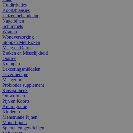
Huidirritaties
Koortsblaasjes
Luizen behandeling
Nagelbijten
Schimmels
Wratten
Wondverzorging
Stoppen Met Roken
Maag en Darm
Braken en Misselijkheid
Diarree
Krampen
Laxeeringsmiddelen
Levertherapie
Maagzuur
Probiotica supplement
Reisapotheek
Ontwormen
Pijn en Koorts
Antimigraine
Kinderen
Menstruatie Pijnen
Mond Pijnen
Spieren en gewrichten