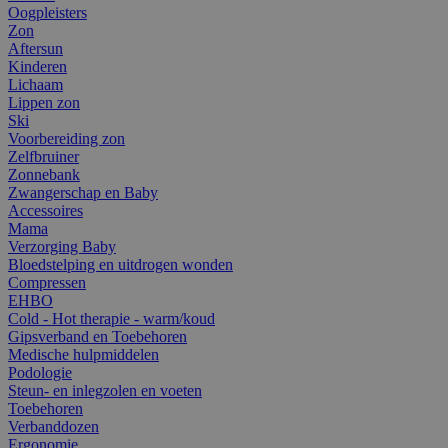
Oogpleisters
Zon
Aftersun
Kinderen
Lichaam
Lippen zon
Ski
Voorbereiding zon
Zelfbruiner
Zonnebank
Zwangerschap en Baby
Accessoires
Mama
Verzorging Baby
Bloedstelping en uitdrogen wonden
Compressen
EHBO
Cold - Hot therapie - warm/koud
Gipsverband en Toebehoren
Medische hulpmiddelen
Podologie
Steun- en inlegzolen en voeten
Toebehoren
Verbanddozen
Ergonomie