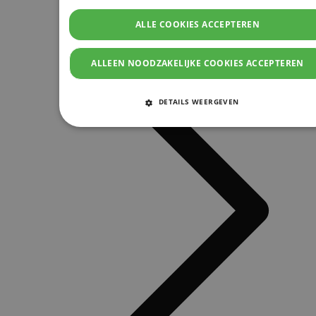
ALLE COOKIES ACCEPTEREN
ALLEEN NOODZAKELIJKE COOKIES ACCEPTEREN
DETAILS WEERGEVEN
STRIKT NOODZAKELIJKE COOKIES
PRESTATIE COOKIES
TARGETING COOKIES
FUNCTIONELE COOKIES
Strikt noodzakelijke cookies
Prestatie cookies