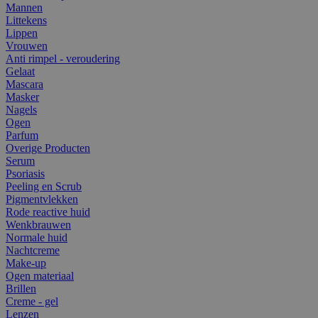
Mannen
Littekens
Lippen
Vrouwen
Anti rimpel - veroudering
Gelaat
Mascara
Masker
Nagels
Ogen
Parfum
Overige Producten
Serum
Psoriasis
Peeling en Scrub
Pigmentvlekken
Rode reactive huid
Wenkbrauwen
Normale huid
Nachtcreme
Make-up
Ogen materiaal
Brillen
Creme - gel
Lenzen