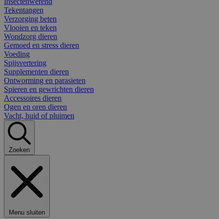
Insectenwerend
Tekentangen
Verzorging beten
Vlooien en teken
Wondzorg dieren
Gemoed en stress dieren
Voeding
Spijsvertering
Supplementen dieren
Ontworming en parasieten
Spieren en gewrichten dieren
Accessoires dieren
Ogen en oren dieren
Vacht, huid of pluimen
Zoeken
Menu sluiten