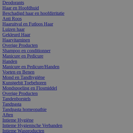
Deodorants
Haar en Hoofdhuid
Beschadigd haar en hoofdirritatie
Anti Roos
Haaruitval en Futloos Haar
Luizen haar
Gekleurd Haar
Haarvitaminen
Overige Producten
Shampoo en conditionner
Manicure en Pedicure
Handen
Manicure en Pedicure/Handen
Voeten en Benen
Mond en Tandhygiëne
Kunstgebit Toebehoren
Mondspoeling en Flosmiddel
Overige Producten
Tandenborstels
Tandpasta
Tandpasta homeopathie
Aften
Intieme Hygiëne
Intieme Hygienische Verbanden
Intieme Wasproducten