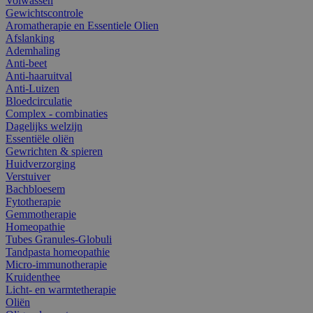
Volwassen
Gewichtscontrole
Aromatherapie en Essentiele Olien
Afslanking
Ademhaling
Anti-beet
Anti-haaruitval
Anti-Luizen
Bloedcirculatie
Complex - combinaties
Dagelijks welzijn
Essentiële oliën
Gewrichten & spieren
Huidverzorging
Verstuiver
Bachbloesem
Fytotherapie
Gemmotherapie
Homeopathie
Tubes Granules-Globuli
Tandpasta homeopathie
Micro-immunotherapie
Kruidenthee
Licht- en warmtetherapie
Oliën