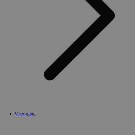
AWSALBCORS
1 week
Amazon.com Inc.
widget-
mediator.zopim.com
CookieScriptConsent
5 maanden 4
CookieScript
weken
.medibib.nl
Verzorging
Aanbieder