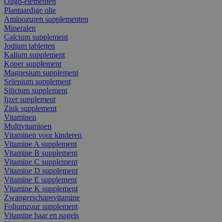
Oligo-elementen
Plantaardige olie
Aminozuren supplementen
Mineralen
Calcium supplement
Jodium tabletten
Kalium supplement
Koper supplement
Magnesium supplement
Selenium supplement
Silicium supplement
Ijzer supplement
Zink supplement
Vitaminen
Multivitaminen
Vitaminen voor kinderen
Vitamine A supplement
Vitamine B supplement
Vitamine C supplement
Vitamine D supplement
Vitamine E supplement
Vitamine K supplement
Zwangerschapsvitamine
Foliumzuur supplement
Vitamine haar en nagels