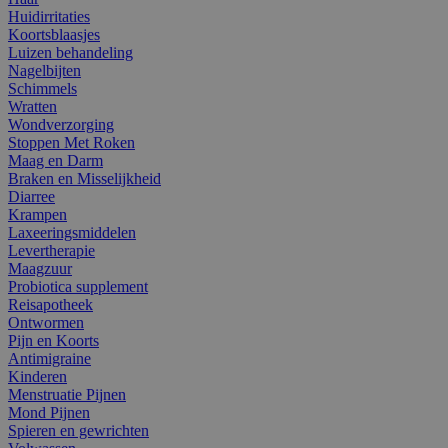
Huidirritaties
Koortsblaasjes
Luizen behandeling
Nagelbijten
Schimmels
Wratten
Wondverzorging
Stoppen Met Roken
Maag en Darm
Braken en Misselijkheid
Diarree
Krampen
Laxeeringsmiddelen
Levertherapie
Maagzuur
Probiotica supplement
Reisapotheek
Ontwormen
Pijn en Koorts
Antimigraine
Kinderen
Menstruatie Pijnen
Mond Pijnen
Spieren en gewrichten