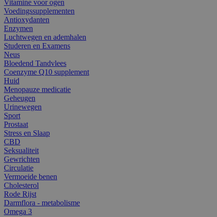
Vitamine voor ogen
Voedingssupplementen
Antioxydanten
Enzymen
Luchtwegen en ademhalen
Studeren en Examens
Neus
Bloedend Tandvlees
Coenzyme Q10 supplement
Huid
Menopauze medicatie
Geheugen
Urinewegen
Sport
Prostaat
Stress en Slaap
CBD
Seksualiteit
Gewrichten
Circulatie
Vermoeide benen
Cholesterol
Rode Rijst
Darmflora - metabolisme
Omega 3