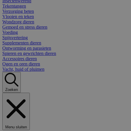
Insectenwerend
Tekentangen
Verzorging beten
Vlooien en teken
Wondzorg dieren
Gemoed en stress dieren
Voeding
Spijsvertering
Supplementen dieren
Ontworming en parasieten
Spieren en gewrichten dieren
Accessoires dieren
Ogen en oren dieren
Vacht, huid of pluimen
Zoeken
Menu sluiten