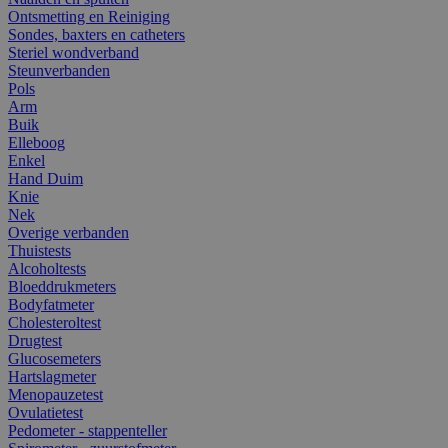
Ontsmetting en Reiniging
Sondes, baxters en catheters
Steriel wondverband
Steunverbanden
Pols
Arm
Buik
Elleboog
Enkel
Hand Duim
Knie
Nek
Overige verbanden
Thuistests
Alcoholtests
Bloeddrukmeters
Bodyfatmeter
Cholesteroltest
Drugtest
Glucosemeters
Hartslagmeter
Menopauzetest
Ovulatietest
Pedometer - stappenteller