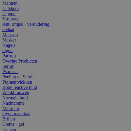
Mannen
Littekens
Lippen
Vrouwen
Anti rimpel - veroudering
Gelaat
Mascara
Masker
Nagels
Ogen
Parfum
Overige Producten
Serum
Psoriasis
Peeling en Scrub
Pigmentvlekken
Rode reactive huid
Wenkbrauwen
Normale huid
Nachtcreme
Make-up
Ogen materiaal
Brillen
Creme - gel
Lenzen