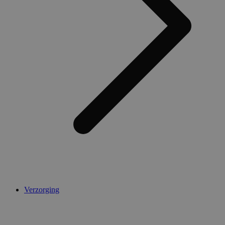
AWSALBCORS
1 week
Amazon.com Inc.
widget-
mediator.zopim.com
CookieScriptConsent
5 maanden 4
CookieScript
weken
.medibib.nl
Verzorging
Aanbieder