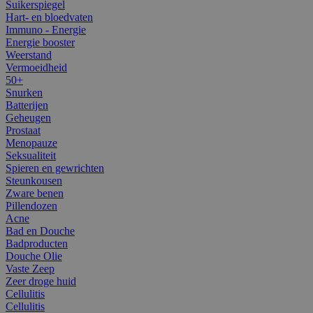
Suikerspiegel
Hart- en bloedvaten
Immuno - Energie
Energie booster
Weerstand
Vermoeidheid
50+
Snurken
Batterijen
Geheugen
Prostaat
Menopauze
Seksualiteit
Spieren en gewrichten
Steunkousen
Zware benen
Pillendozen
Acne
Bad en Douche
Badproducten
Douche Olie
Vaste Zeep
Zeer droge huid
Cellulitis
Cellulitis