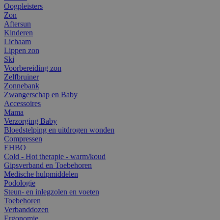
Oogpleisters
Zon
Aftersun
Kinderen
Lichaam
Lippen zon
Ski
Voorbereiding zon
Zelfbruiner
Zonnebank
Zwangerschap en Baby
Accessoires
Mama
Verzorging Baby
Bloedstelping en uitdrogen wonden
Compressen
EHBO
Cold - Hot therapie - warm/koud
Gipsverband en Toebehoren
Medische hulpmiddelen
Podologie
Steun- en inlegzolen en voeten
Toebehoren
Verbanddozen
Ergonomie