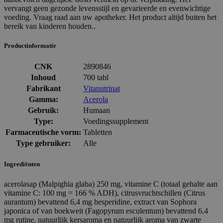
vervangt geen gezonde levensstijl en gevarieerde en evenwichtige
voeding. Vraag raad aan uw apotheker. Het product altijd buiten het
bereik van kinderen houden..
Productinformatie
CNK
2890846
Inhoud
700 tabl
Fabrikant
Vitanutrinat
Gamma:
Acerola
Gebruik:
Humaan
Type:
Voedingssupplement
Farmaceutische vorm:
Tabletten
Type gebruiker:
Alle
Ingrediënten
acerolasap (Malpighia glaba) 250 mg, vitamine C (totaal gehalte aan
vitamine C: 100 mg = 166 % ADH), citrusvruchtschillen (Citrus
aurantum) bevattend 6,4 mg hesperidine, extract van Sophora
japonica of van boekweit (Fagopyrum esculentum) bevattend 6,4
mg rutine, natuurlijk kersaroma en natuurlijk aroma van zwarte