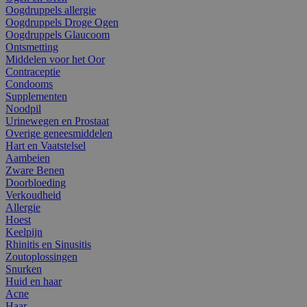
Oogdruppels allergie
Oogdruppels Droge Ogen
Oogdruppels Glaucoom
Ontsmetting
Middelen voor het Oor
Contraceptie
Condooms
Supplementen
Noodpil
Urinewegen en Prostaat
Overige geneesmiddelen
Hart en Vaatstelsel
Aambeien
Zware Benen
Doorbloeding
Verkoudheid
Allergie
Hoest
Keelpijn
Rhinitis en Sinusitis
Zoutoplossingen
Snurken
Huid en haar
Acne
Haar