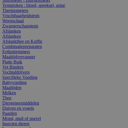
Spirometer - zuurstofmeter
Teststroken : bloed, speeksel, urine
Thermometers
Vruchtbaarheidstests
Weegschaal
Zwangerschapstests
Afslanken
Afslanken
Afslankthee en Koffie
Combinatiepreparaten
Eetlustremmers
Maaltijdvervanger
Platte Buik
Vet Binders
Vochtafdrijvers
Specifieke Voeding
Babyvoeding
Maaltijden
Melken
Thee
Diergeneesmiddelen
Duiven en vogels
Paarden
Mond, muil of snavel
Insecten dieren