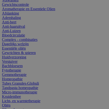
Volwassen
Gewichtscontrole
Aromatherapie en Essentiele Olien
Afslanking
Ademhaling
Anti-beet
Anti-haaruitval
Anti-Luizen
Bloedcirculatie
Complex - combinaties
Dagelijks welzijn
Essentiële oliën
Gewrichten & spieren
Huidverzorging
Verstuiver
Bachbloesem
Fytotherapie
Gemmotherapie
Homeopathie
Tubes Granules-Globuli
Tandpasta homeopathie
Micro-immunotherapie
Kruidenthee
Licht- en warmtetherapie
Oliën