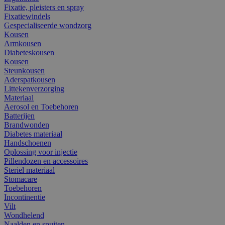
Fixatie, pleisters en spray
Fixatiewindels
Gespecialiseerde wondzorg
Kousen
Armkousen
Diabeteskousen
Kousen
Steunkousen
Aderspatkousen
Littekenverzorging
Materiaal
Aerosol en Toebehoren
Batterijen
Brandwonden
Diabetes materiaal
Handschoenen
Oplossing voor injectie
Pillendozen en accessoires
Steriel materiaal
Stomacare
Toebehoren
Incontinentie
Vilt
Wondhelend
Naalden en spuiten