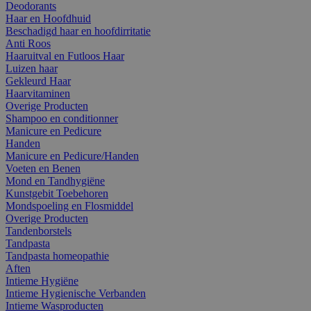
Deodorants
Haar en Hoofdhuid
Beschadigd haar en hoofdirritatie
Anti Roos
Haaruitval en Futloos Haar
Luizen haar
Gekleurd Haar
Haarvitaminen
Overige Producten
Shampoo en conditionner
Manicure en Pedicure
Handen
Manicure en Pedicure/Handen
Voeten en Benen
Mond en Tandhygiëne
Kunstgebit Toebehoren
Mondspoeling en Flosmiddel
Overige Producten
Tandenborstels
Tandpasta
Tandpasta homeopathie
Aften
Intieme Hygiëne
Intieme Hygienische Verbanden
Intieme Wasproducten