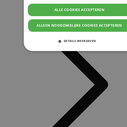
ALLE COOKIES ACCEPTEREN
ALLEEN NOODZAKELIJKE COOKIES ACCEPTEREN
DETAILS WEERGEVEN
STRIKT NOODZAKELIJKE COOKIES
PRESTATIE COOKIES
TARGETING COOKIES
FUNCTIONELE COOKIES
Strikt noodzakelijke cookies
Prestatie cookies