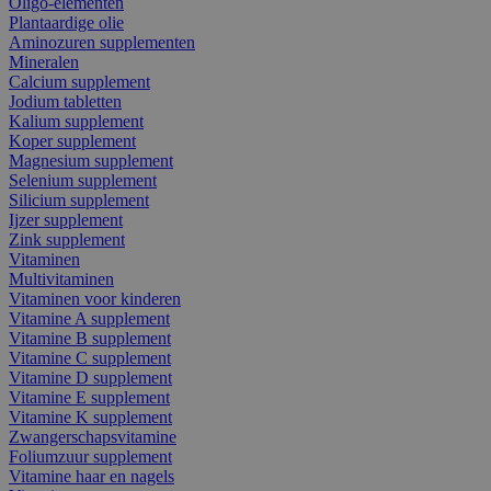
Oligo-elementen
Plantaardige olie
Aminozuren supplementen
Mineralen
Calcium supplement
Jodium tabletten
Kalium supplement
Koper supplement
Magnesium supplement
Selenium supplement
Silicium supplement
Ijzer supplement
Zink supplement
Vitaminen
Multivitaminen
Vitaminen voor kinderen
Vitamine A supplement
Vitamine B supplement
Vitamine C supplement
Vitamine D supplement
Vitamine E supplement
Vitamine K supplement
Zwangerschapsvitamine
Foliumzuur supplement
Vitamine haar en nagels