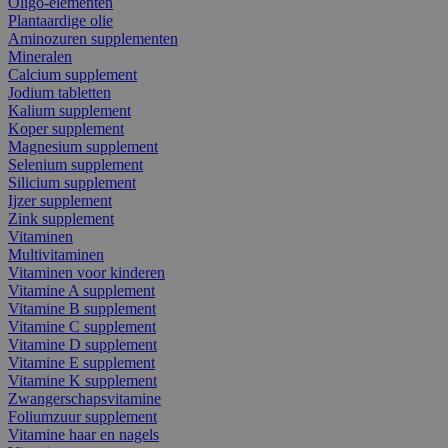
Oligo-elementen
Plantaardige olie
Aminozuren supplementen
Mineralen
Calcium supplement
Jodium tabletten
Kalium supplement
Koper supplement
Magnesium supplement
Selenium supplement
Silicium supplement
Ijzer supplement
Zink supplement
Vitaminen
Multivitaminen
Vitaminen voor kinderen
Vitamine A supplement
Vitamine B supplement
Vitamine C supplement
Vitamine D supplement
Vitamine E supplement
Vitamine K supplement
Zwangerschapsvitamine
Foliumzuur supplement
Vitamine haar en nagels