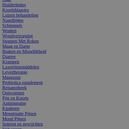
Huidirritaties
Koortsblaasjes
Luizen behandeling
Nagelbijten
Schimmels
Wratten
Wondverzorging
Stoppen Met Roken
Maag en Darm
Braken en Misselijkheid
Diarree
Krampen
Laxeeringsmiddelen
Levertherapie
Maagzuur
Probiotica supplement
Reisapotheek
Ontwormen
Pijn en Koorts
Antimigraine
Kinderen
Menstruatie Pijnen
Mond Pijnen
Spieren en gewrichten