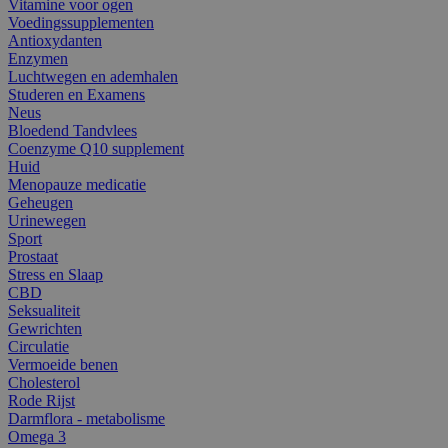
Vitamine voor ogen
Voedingssupplementen
Antioxydanten
Enzymen
Luchtwegen en ademhalen
Studeren en Examens
Neus
Bloedend Tandvlees
Coenzyme Q10 supplement
Huid
Menopauze medicatie
Geheugen
Urinewegen
Sport
Prostaat
Stress en Slaap
CBD
Seksualiteit
Gewrichten
Circulatie
Vermoeide benen
Cholesterol
Rode Rijst
Darmflora - metabolisme
Omega 3