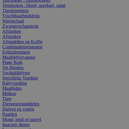
Spirometer - zuurstofmeter
Teststroken : bloed, speeksel, urine
Thermometers
Vruchtbaarheidstests
Weegschaal
Zwangerschapstests
Afslanken
Afslanken
Afslankthee en Koffie
Combinatiepreparaten
Eetlustremmers
Maaltijdvervanger
Platte Buik
Vet Binders
Vochtafdrijvers
Specifieke Voeding
Babyvoeding
Maaltijden
Melken
Thee
Diergeneesmiddelen
Duiven en vogels
Paarden
Mond, muil of snavel
Insecten dieren