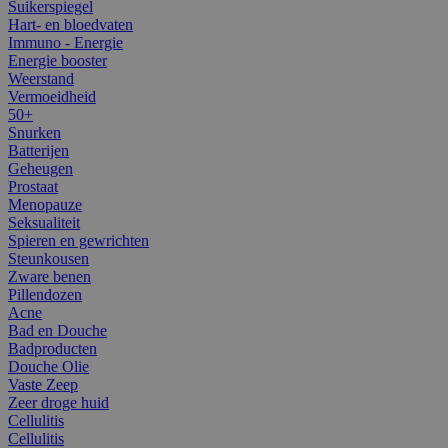
Suikerspiegel
Hart- en bloedvaten
Immuno - Energie
Energie booster
Weerstand
Vermoeidheid
50+
Snurken
Batterijen
Geheugen
Prostaat
Menopauze
Seksualiteit
Spieren en gewrichten
Steunkousen
Zware benen
Pillendozen
Acne
Bad en Douche
Badproducten
Douche Olie
Vaste Zeep
Zeer droge huid
Cellulitis
Cellulitis