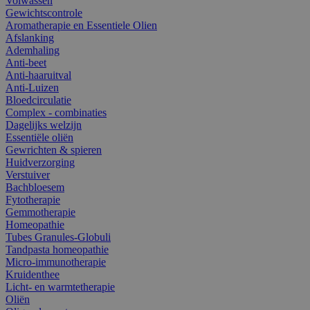
Volwassen
Gewichtscontrole
Aromatherapie en Essentiele Olien
Afslanking
Ademhaling
Anti-beet
Anti-haaruitval
Anti-Luizen
Bloedcirculatie
Complex - combinaties
Dagelijks welzijn
Essentiële oliën
Gewrichten & spieren
Huidverzorging
Verstuiver
Bachbloesem
Fytotherapie
Gemmotherapie
Homeopathie
Tubes Granules-Globuli
Tandpasta homeopathie
Micro-immunotherapie
Kruidenthee
Licht- en warmtetherapie
Oliën