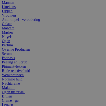
Mannen
Littekens
Lippen
Vrouwen
Anti rimpel - veroudering
Gelaat
Mascara
Masker
Nagels
Ogen
Parfum
Overige Producten
Serum
Psoriasis
Peeling en Scrub
Pigmentvlekken
Rode reactive huid
Wenkbrauwen
Normale huid
Nachtcreme
Make-up
Ogen materiaal
Brillen
Creme - gel
Lenzen