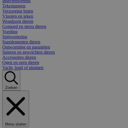
Insectenwerend
Tekentangen
Verzorging beten
Vlooien en teken
Wondzorg dieren
Gemoed en stress dieren
Voeding
Spijsvertering
Supplementen dieren
Ontworming en parasieten
Spieren en gewrichten dieren
Accessoires dieren
Ogen en oren dieren
Vacht, huid of pluimen
Zoeken
Menu sluiten