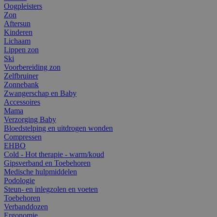
Oogpleisters
Zon
Aftersun
Kinderen
Lichaam
Lippen zon
Ski
Voorbereiding zon
Zelfbruiner
Zonnebank
Zwangerschap en Baby
Accessoires
Mama
Verzorging Baby
Bloedstelping en uitdrogen wonden
Compressen
EHBO
Cold - Hot therapie - warm/koud
Gipsverband en Toebehoren
Medische hulpmiddelen
Podologie
Steun- en inlegzolen en voeten
Toebehoren
Verbanddozen
Ergonomie