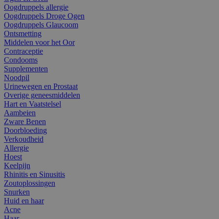
Oogdruppels allergie
Oogdruppels Droge Ogen
Oogdruppels Glaucoom
Ontsmetting
Middelen voor het Oor
Contraceptie
Condooms
Supplementen
Noodpil
Urinewegen en Prostaat
Overige geneesmiddelen
Hart en Vaatstelsel
Aambeien
Zware Benen
Doorbloeding
Verkoudheid
Allergie
Hoest
Keelpijn
Rhinitis en Sinusitis
Zoutoplossingen
Snurken
Huid en haar
Acne
Haar