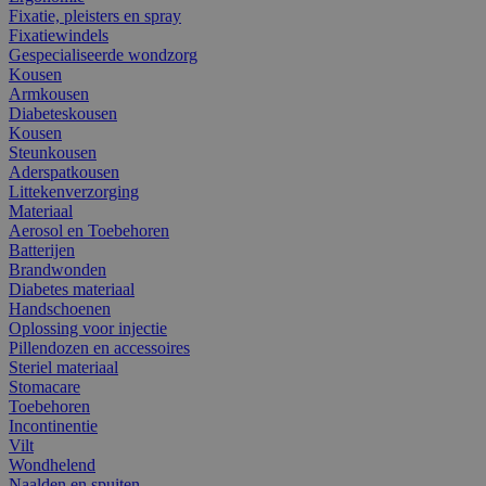
Fixatie, pleisters en spray
Fixatiewindels
Gespecialiseerde wondzorg
Kousen
Armkousen
Diabeteskousen
Kousen
Steunkousen
Aderspatkousen
Littekenverzorging
Materiaal
Aerosol en Toebehoren
Batterijen
Brandwonden
Diabetes materiaal
Handschoenen
Oplossing voor injectie
Pillendozen en accessoires
Steriel materiaal
Stomacare
Toebehoren
Incontinentie
Vilt
Wondhelend
Naalden en spuiten