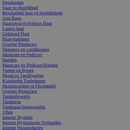
Deodorants
Haar en Hoofdhuid
Beschadigd haar en hoofdirritatie
Anti Roos
Haaruitval en Futloos Haar
Luizen haar
Gekleurd Haar
Haarvitaminen
Overige Producten
Shampoo en conditionner
Manicure en Pedicure
Handen
Manicure en Pedicure/Handen
Voeten en Benen
Mond en Tandhygiëne
Kunstgebit Toebehoren
Mondspoeling en Flosmiddel
Overige Producten
Tandenborstels
Tandpasta
Tandpasta homeopathie
Aften
Intieme Hygiëne
Intieme Hygienische Verbanden
Intieme Wasproducten