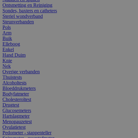
Ontsmetting en Reiniging
Sondes, baxters en catheters
Steriel wondverband
Steunverbanden
Pols
Arm
Buik
Elleboog
Enkel
Hand Duim
Knie
Nek
Overige verbanden
Thuistests
Alcoholtests
Bloeddrukmeters
Bodyfatmeter
Cholesteroltest
Drugtest
Glucosemeters
Hartslagmeter
Menopauzetest
Ovulatietest
Pedometer - stappenteller