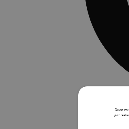
Deze web
gebruike