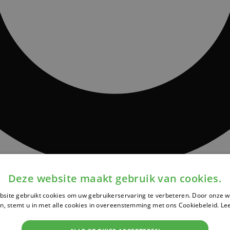
Deze website maakt gebruik van cookies.
site gebruikt cookies om uw gebruikerservaring te verbeteren. Door onze w
n, stemt u in met alle cookies in overeenstemming met ons Cookiebeleid.
Le