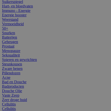
Suikerspiegel
Hart- en bloedvaten
Immuno - Energie
Energie booster
Weerstand
Vermoeidheid
50+
Snurken
Batterijen
Geheugen
Prostaat
Menopauze
Seksualiteit
Spieren en gewrichten
Steunkousen
Zware benen
Pillendozen
Acne
Bad en Douche
Badproducten
Douche Olie
Vaste Zeep
Zeer droge huid
Cellulitis
Cellulitis