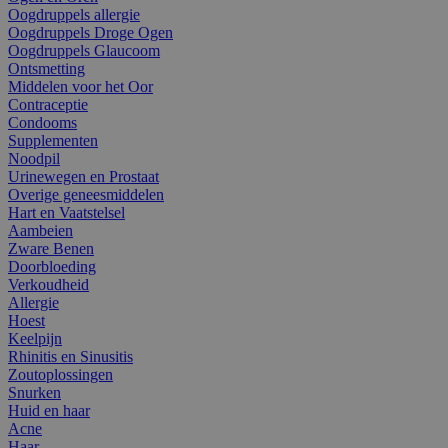
Oogdruppels allergie
Oogdruppels Droge Ogen
Oogdruppels Glaucoom
Ontsmetting
Middelen voor het Oor
Contraceptie
Condooms
Supplementen
Noodpil
Urinewegen en Prostaat
Overige geneesmiddelen
Hart en Vaatstelsel
Aambeien
Zware Benen
Doorbloeding
Verkoudheid
Allergie
Hoest
Keelpijn
Rhinitis en Sinusitis
Zoutoplossingen
Snurken
Huid en haar
Acne
Haar