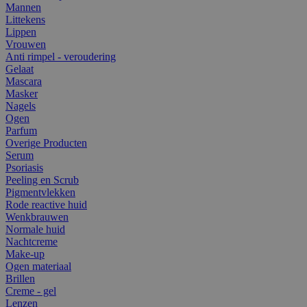
Mannen
Littekens
Lippen
Vrouwen
Anti rimpel - veroudering
Gelaat
Mascara
Masker
Nagels
Ogen
Parfum
Overige Producten
Serum
Psoriasis
Peeling en Scrub
Pigmentvlekken
Rode reactive huid
Wenkbrauwen
Normale huid
Nachtcreme
Make-up
Ogen materiaal
Brillen
Creme - gel
Lenzen