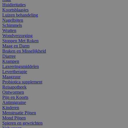
Huidirritaties
Koortsblaasjes
Luizen behandeling
Nagelbijten
Schimmels
Wratten
Wondverzorging
Stoppen Met Roken
Maag en Darm
Braken en Misselijkheid
Diarree
Krampen
Laxeeringsmiddelen
Levertherapie
Maagzuur
Probiotica supplement
Reisapotheek
Ontwormen
Pijn en Koorts
Antimigraine
Kinderen
Menstruatie Pijnen
Mond Pijnen
Spieren en gewrichten