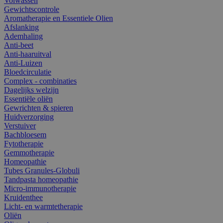
Volwassen
Gewichtscontrole
Aromatherapie en Essentiele Olien
Afslanking
Ademhaling
Anti-beet
Anti-haaruitval
Anti-Luizen
Bloedcirculatie
Complex - combinaties
Dagelijks welzijn
Essentiële oliën
Gewrichten & spieren
Huidverzorging
Verstuiver
Bachbloesem
Fytotherapie
Gemmotherapie
Homeopathie
Tubes Granules-Globuli
Tandpasta homeopathie
Micro-immunotherapie
Kruidenthee
Licht- en warmtetherapie
Oliën