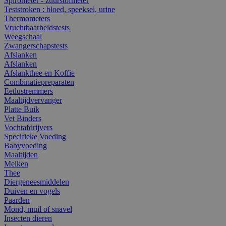
Spirometer - zuurstofmeter
Teststroken : bloed, speeksel, urine
Thermometers
Vruchtbaarheidstests
Weegschaal
Zwangerschapstests
Afslanken
Afslanken
Afslankthee en Koffie
Combinatiepreparaten
Eetlustremmers
Maaltijdvervanger
Platte Buik
Vet Binders
Vochtafdrijvers
Specifieke Voeding
Babyvoeding
Maaltijden
Melken
Thee
Diergeneesmiddelen
Duiven en vogels
Paarden
Mond, muil of snavel
Insecten dieren