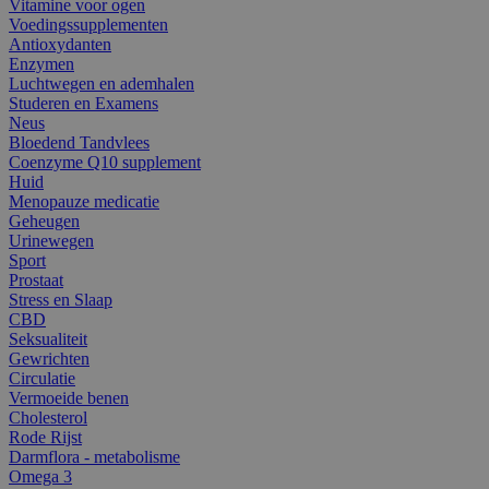
Vitamine voor ogen
Voedingssupplementen
Antioxydanten
Enzymen
Luchtwegen en ademhalen
Studeren en Examens
Neus
Bloedend Tandvlees
Coenzyme Q10 supplement
Huid
Menopauze medicatie
Geheugen
Urinewegen
Sport
Prostaat
Stress en Slaap
CBD
Seksualiteit
Gewrichten
Circulatie
Vermoeide benen
Cholesterol
Rode Rijst
Darmflora - metabolisme
Omega 3