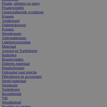
Fixatie, pleisters en spray
Fixatiewindels
Gespecialiseerde wondzorg
Kousen
Armkousen
Diabeteskousen
Kousen
Steunkousen
Aderspatkousen
Littekenverzorging
Materiaal
Aerosol en Toebehoren
Batterijen
Brandwonden
Diabetes materiaal
Handschoenen
Oplossing voor injectie
Pillendozen en accessoires
Steriel materiaal
Stomacare
Toebehoren
Incontinentie
Vilt
Wondhelend
Naalden en spuiten