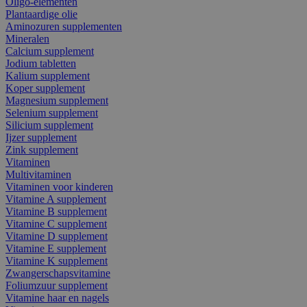
Oligo-elementen
Plantaardige olie
Aminozuren supplementen
Mineralen
Calcium supplement
Jodium tabletten
Kalium supplement
Koper supplement
Magnesium supplement
Selenium supplement
Silicium supplement
Ijzer supplement
Zink supplement
Vitaminen
Multivitaminen
Vitaminen voor kinderen
Vitamine A supplement
Vitamine B supplement
Vitamine C supplement
Vitamine D supplement
Vitamine E supplement
Vitamine K supplement
Zwangerschapsvitamine
Foliumzuur supplement
Vitamine haar en nagels