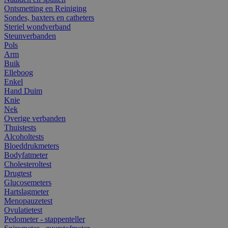
Ontsmetting en Reiniging
Sondes, baxters en catheters
Steriel wondverband
Steunverbanden
Pols
Arm
Buik
Elleboog
Enkel
Hand Duim
Knie
Nek
Overige verbanden
Thuistests
Alcoholtests
Bloeddrukmeters
Bodyfatmeter
Cholesteroltest
Drugtest
Glucosemeters
Hartslagmeter
Menopauzetest
Ovulatietest
Pedometer - stappenteller