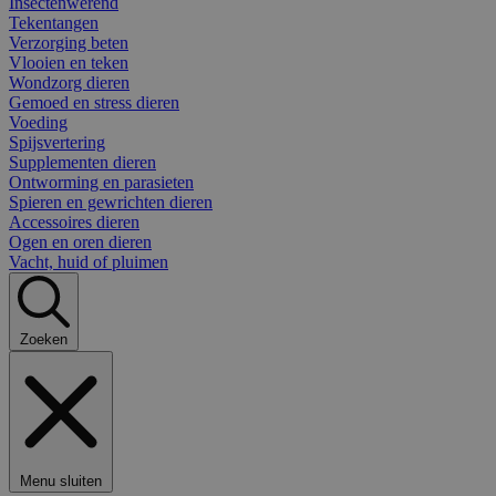
Insectenwerend
Tekentangen
Verzorging beten
Vlooien en teken
Wondzorg dieren
Gemoed en stress dieren
Voeding
Spijsvertering
Supplementen dieren
Ontworming en parasieten
Spieren en gewrichten dieren
Accessoires dieren
Ogen en oren dieren
Vacht, huid of pluimen
Zoeken
Menu sluiten