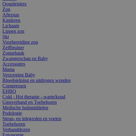
Oogpleisters
Zon
Aftersun
Kinderen
Lichaam
Lippen zon
Ski
Voorbereiding zon
Zelfbruiner
Zonnebank
Zwangerschap en Baby
Accessoires
Mama
Verzorging Baby
Bloedstelping en uitdrogen wonden
Compressen
EHBO
Cold - Hot therapie - warm/koud
Gipsverband en Toebehoren
Medische hulpmiddelen
Podologie
Steun- en inlegzolen en voeten
Toebehoren
Verbanddozen
Ergonomie