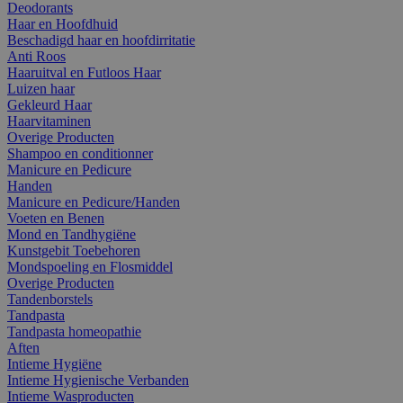
Deodorants
Haar en Hoofdhuid
Beschadigd haar en hoofdirritatie
Anti Roos
Haaruitval en Futloos Haar
Luizen haar
Gekleurd Haar
Haarvitaminen
Overige Producten
Shampoo en conditionner
Manicure en Pedicure
Handen
Manicure en Pedicure/Handen
Voeten en Benen
Mond en Tandhygiëne
Kunstgebit Toebehoren
Mondspoeling en Flosmiddel
Overige Producten
Tandenborstels
Tandpasta
Tandpasta homeopathie
Aften
Intieme Hygiëne
Intieme Hygienische Verbanden
Intieme Wasproducten