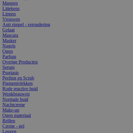
Mannen
Littekens
Lippen
Vrouwen
Anti rimpel - veroudering
Gelaat
Mascara
Masker
Nagels
Ogen
Parfum
Overige Producten
Serum
Psoriasis
Peeling en Scrub
Pigmentvlekken
Rode reactive huid
Wenkbrauwen
Normale huid
Nachtcreme
Make-up
Ogen materiaal
Brillen
Creme - gel
Lenzen