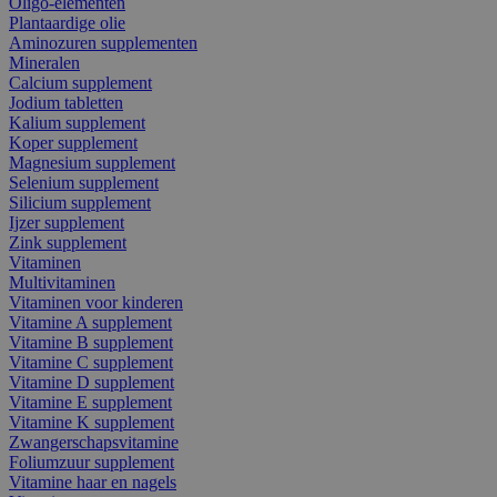
Oligo-elementen
Plantaardige olie
Aminozuren supplementen
Mineralen
Calcium supplement
Jodium tabletten
Kalium supplement
Koper supplement
Magnesium supplement
Selenium supplement
Silicium supplement
Ijzer supplement
Zink supplement
Vitaminen
Multivitaminen
Vitaminen voor kinderen
Vitamine A supplement
Vitamine B supplement
Vitamine C supplement
Vitamine D supplement
Vitamine E supplement
Vitamine K supplement
Zwangerschapsvitamine
Foliumzuur supplement
Vitamine haar en nagels