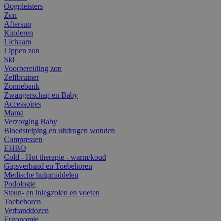
Oogpleisters
Zon
Aftersun
Kinderen
Lichaam
Lippen zon
Ski
Voorbereiding zon
Zelfbruiner
Zonnebank
Zwangerschap en Baby
Accessoires
Mama
Verzorging Baby
Bloedstelping en uitdrogen wonden
Compressen
EHBO
Cold - Hot therapie - warm/koud
Gipsverband en Toebehoren
Medische hulpmiddelen
Podologie
Steun- en inlegzolen en voeten
Toebehoren
Verbanddozen
Ergonomie