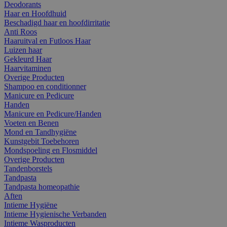
Deodorants
Haar en Hoofdhuid
Beschadigd haar en hoofdirritatie
Anti Roos
Haaruitval en Futloos Haar
Luizen haar
Gekleurd Haar
Haarvitaminen
Overige Producten
Shampoo en conditionner
Manicure en Pedicure
Handen
Manicure en Pedicure/Handen
Voeten en Benen
Mond en Tandhygiëne
Kunstgebit Toebehoren
Mondspoeling en Flosmiddel
Overige Producten
Tandenborstels
Tandpasta
Tandpasta homeopathie
Aften
Intieme Hygiëne
Intieme Hygienische Verbanden
Intieme Wasproducten