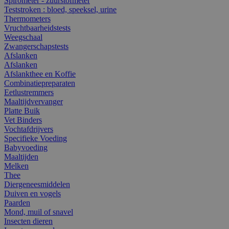
Spirometer - zuurstofmeter
Teststroken : bloed, speeksel, urine
Thermometers
Vruchtbaarheidstests
Weegschaal
Zwangerschapstests
Afslanken
Afslanken
Afslankthee en Koffie
Combinatiepreparaten
Eetlustremmers
Maaltijdvervanger
Platte Buik
Vet Binders
Vochtafdrijvers
Specifieke Voeding
Babyvoeding
Maaltijden
Melken
Thee
Diergeneesmiddelen
Duiven en vogels
Paarden
Mond, muil of snavel
Insecten dieren