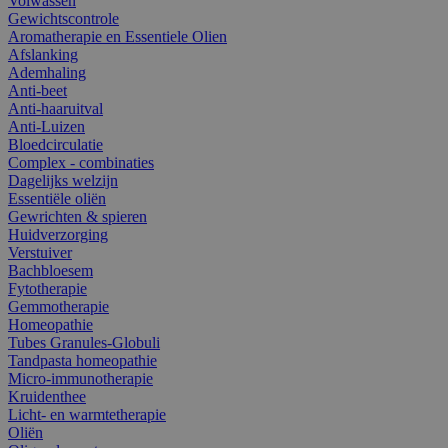
Volwassen
Gewichtscontrole
Aromatherapie en Essentiele Olien
Afslanking
Ademhaling
Anti-beet
Anti-haaruitval
Anti-Luizen
Bloedcirculatie
Complex - combinaties
Dagelijks welzijn
Essentiële oliën
Gewrichten & spieren
Huidverzorging
Verstuiver
Bachbloesem
Fytotherapie
Gemmotherapie
Homeopathie
Tubes Granules-Globuli
Tandpasta homeopathie
Micro-immunotherapie
Kruidenthee
Licht- en warmtetherapie
Oliën