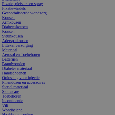
Fixatie, pleisters en spray
Fixatiewindels
Gespecialiseerde wondzorg
Kousen
Armkousen
Diabeteskousen
Kousen
Steunkousen
Aderspatkousen
Littekenverzorging
Materiaal
Aerosol en Toebehoren
Batterijen
Brandwonden
Diabetes materiaal
Handschoenen
Oplossing voor injectie
Pillendozen en accessoires
Steriel materiaal
Stomacare
Toebehoren
Incontinentie
Vilt
Wondhelend
Naalden en spuiten