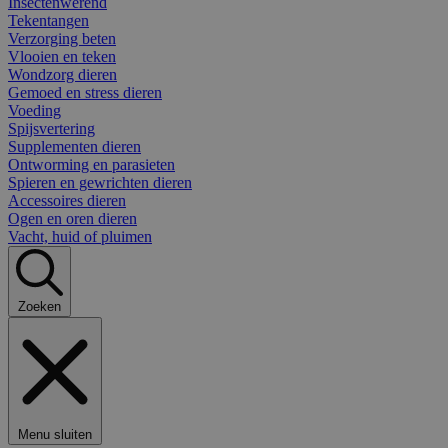
Insectenwerend
Tekentangen
Verzorging beten
Vlooien en teken
Wondzorg dieren
Gemoed en stress dieren
Voeding
Spijsvertering
Supplementen dieren
Ontworming en parasieten
Spieren en gewrichten dieren
Accessoires dieren
Ogen en oren dieren
Vacht, huid of pluimen
Zoeken
Menu sluiten