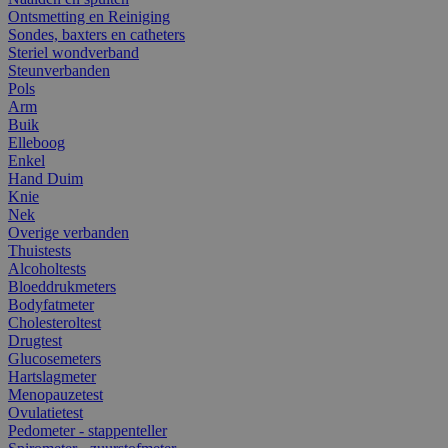
Ontsmetting en Reiniging
Sondes, baxters en catheters
Steriel wondverband
Steunverbanden
Pols
Arm
Buik
Elleboog
Enkel
Hand Duim
Knie
Nek
Overige verbanden
Thuistests
Alcoholtests
Bloeddrukmeters
Bodyfatmeter
Cholesteroltest
Drugtest
Glucosemeters
Hartslagmeter
Menopauzetest
Ovulatietest
Pedometer - stappenteller