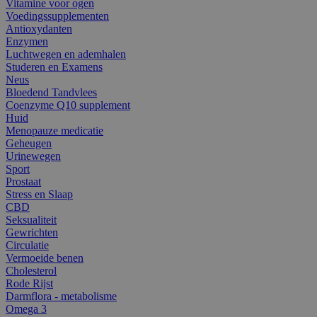
Vitamine voor ogen
Voedingssupplementen
Antioxydanten
Enzymen
Luchtwegen en ademhalen
Studeren en Examens
Neus
Bloedend Tandvlees
Coenzyme Q10 supplement
Huid
Menopauze medicatie
Geheugen
Urinewegen
Sport
Prostaat
Stress en Slaap
CBD
Seksualiteit
Gewrichten
Circulatie
Vermoeide benen
Cholesterol
Rode Rijst
Darmflora - metabolisme
Omega 3