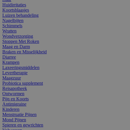
Huidirritaties
Koortsblaasjes
Luizen behandeling
Nagelbijten
Schimmels
Wratten
Wondverzorging
Stoppen Met Roken
Maag en Darm
Braken en Misselijkheid
Diarree
Krampen
Laxeeringsmiddelen
Levertherapie
Maagzuur
Probiotica supplement
Reisapotheek
Ontwormen
Pijn en Koorts
Antimigraine
Kinderen
Menstruatie Pijnen
Mond Pijnen
Spieren en gewrichten