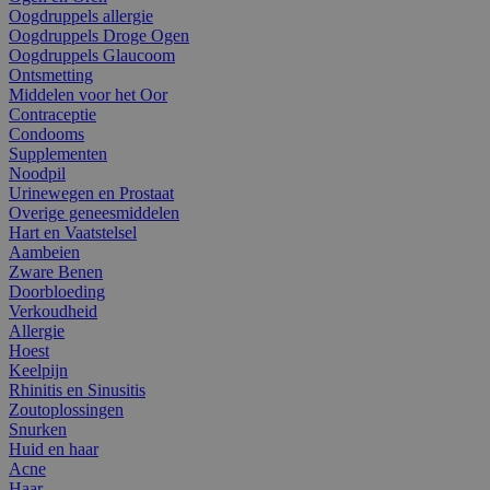
Oogdruppels allergie
Oogdruppels Droge Ogen
Oogdruppels Glaucoom
Ontsmetting
Middelen voor het Oor
Contraceptie
Condooms
Supplementen
Noodpil
Urinewegen en Prostaat
Overige geneesmiddelen
Hart en Vaatstelsel
Aambeien
Zware Benen
Doorbloeding
Verkoudheid
Allergie
Hoest
Keelpijn
Rhinitis en Sinusitis
Zoutoplossingen
Snurken
Huid en haar
Acne
Haar