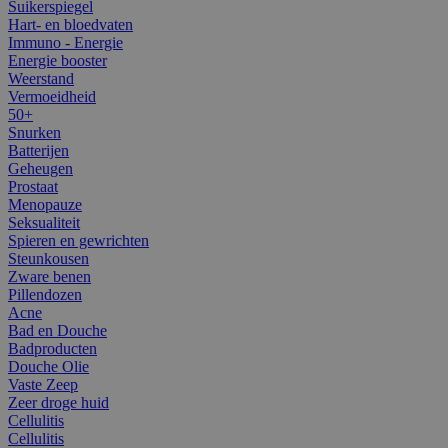
Suikerspiegel
Hart- en bloedvaten
Immuno - Energie
Energie booster
Weerstand
Vermoeidheid
50+
Snurken
Batterijen
Geheugen
Prostaat
Menopauze
Seksualiteit
Spieren en gewrichten
Steunkousen
Zware benen
Pillendozen
Acne
Bad en Douche
Badproducten
Douche Olie
Vaste Zeep
Zeer droge huid
Cellulitis
Cellulitis