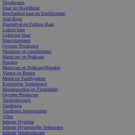
Deodorants
Haar en Hoofdhuid
Beschadigd haar en hoofdirritatie
Anti Roos
Haaruitval en Futloos Haar
Luizen haar
Gekleurd Haar
Haarvitaminen
Overige Producten
Shampoo en conditionner
Manicure en Pedicure
Handen
Manicure en Pedicure/Handen
Voeten en Benen
Mond en Tandhygiëne
Kunstgebit Toebehoren
Mondspoeling en Flosmiddel
Overige Producten
Tandenborstels
Tandpasta
Tandpasta homeopathie
Aften
Intieme Hygiëne
Intieme Hygienische Verbanden
Intieme Wasproducten