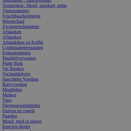
Spirometer - zuurstofmeter
Teststroken : bloed, speeksel, urine
Thermometers
Vruchtbaarheidstests
Weegschaal
Zwangerschapstests
Afslanken
Afslanken
Afslankthee en Koffie
Combinatiepreparaten
Eetlustremmers
Maaltijdvervanger
Platte Buik
Vet Binders
Vochtafdrijvers
Specifieke Voeding
Babyvoeding
Maaltijden
Melken
Thee
Diergeneesmiddelen
Duiven en vogels
Paarden
Mond, muil of snavel
Insecten dieren