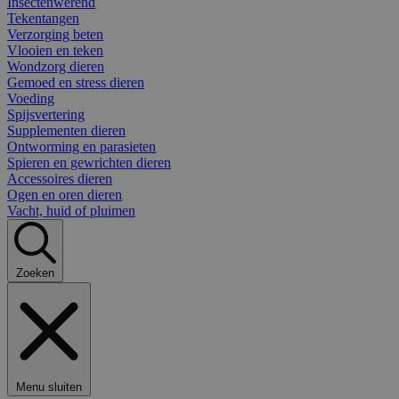
Insectenwerend
Tekentangen
Verzorging beten
Vlooien en teken
Wondzorg dieren
Gemoed en stress dieren
Voeding
Spijsvertering
Supplementen dieren
Ontworming en parasieten
Spieren en gewrichten dieren
Accessoires dieren
Ogen en oren dieren
Vacht, huid of pluimen
Zoeken
Menu sluiten