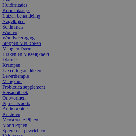
Huidirritaties
Koortsblaasjes
Luizen behandeling
Nagelbijten
Schimmels
Wratten
Wondverzorging
Stoppen Met Roken
Maag en Darm
Braken en Misselijkheid
Diarree
Krampen
Laxeeringsmiddelen
Levertherapie
Maagzuur
Probiotica supplement
Reisapotheek
Ontwormen
Pijn en Koorts
Antimigraine
Kinderen
Menstruatie Pijnen
Mond Pijnen
Spieren en gewrichten