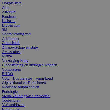
Oogpleisters
Zon
Aftersun
Kinderen
Lichaam
Lippen zon
Ski
Voorbereiding zon
Zelfbruiner
Zonnebank
Zwangerschap en Baby
Accessoires
Mama
Verzorging Baby
Bloedstelping en uitdrogen wonden
Compressen
EHBO
Cold - Hot therapie - warm/koud
Gipsverband en Toebehoren
Medische hulpmiddelen
Podologie
Steun- en inlegzolen en voeten
Toebehoren
Verbanddozen
Ergonomie