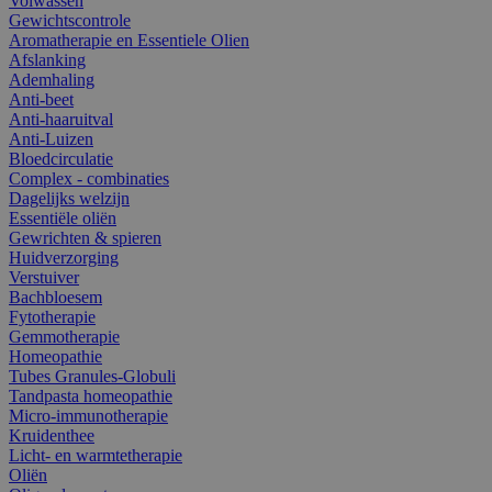
Volwassen
Gewichtscontrole
Aromatherapie en Essentiele Olien
Afslanking
Ademhaling
Anti-beet
Anti-haaruitval
Anti-Luizen
Bloedcirculatie
Complex - combinaties
Dagelijks welzijn
Essentiële oliën
Gewrichten & spieren
Huidverzorging
Verstuiver
Bachbloesem
Fytotherapie
Gemmotherapie
Homeopathie
Tubes Granules-Globuli
Tandpasta homeopathie
Micro-immunotherapie
Kruidenthee
Licht- en warmtetherapie
Oliën