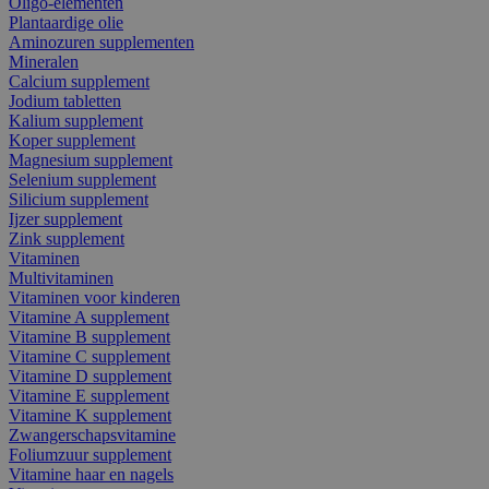
Oligo-elementen
Plantaardige olie
Aminozuren supplementen
Mineralen
Calcium supplement
Jodium tabletten
Kalium supplement
Koper supplement
Magnesium supplement
Selenium supplement
Silicium supplement
Ijzer supplement
Zink supplement
Vitaminen
Multivitaminen
Vitaminen voor kinderen
Vitamine A supplement
Vitamine B supplement
Vitamine C supplement
Vitamine D supplement
Vitamine E supplement
Vitamine K supplement
Zwangerschapsvitamine
Foliumzuur supplement
Vitamine haar en nagels