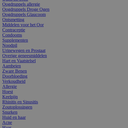
Oogdruppels allergie
Oogdruppels Droge Ogen
Oogdruppels Glaucoom
Ontsmetting
Middelen voor het Oor
Contraceptie
Condooms
Supplementen
Noodpil
Urinewegen en Prostaat
Overige geneesmiddelen
Hart en Vaatstelsel
Aambeien
Zware Benen
Doorbloeding
Verkoudheid
Allergie
Hoest
Keelpijn
Rhinitis en Sinusitis
Zoutoplossingen
Snurken
Huid en haar
Acne
Haar