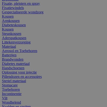
Fixatie, pleisters en spray
Fixatiewindels
Gespecialiseerde wondzorg
Kousen
Armkousen
Diabeteskousen
Kousen
Steunkousen
Aderspatkousen
Littekenverzorging
Materiaal
Aerosol en Toebehoren
Batterijen
Brandwonden
Diabetes materiaal
Handschoenen
Oplossing voor injectie
Pillendozen en accessoires
Steriel materiaal
Stomacare
Toebehoren
Incontinentie
Vilt
Wondhelend
Naalden en spuiten