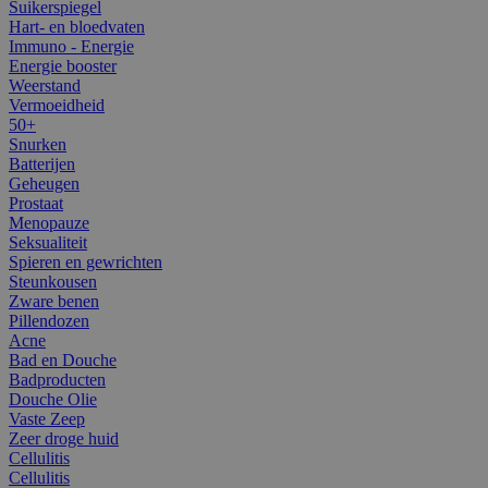
Suikerspiegel
Hart- en bloedvaten
Immuno - Energie
Energie booster
Weerstand
Vermoeidheid
50+
Snurken
Batterijen
Geheugen
Prostaat
Menopauze
Seksualiteit
Spieren en gewrichten
Steunkousen
Zware benen
Pillendozen
Acne
Bad en Douche
Badproducten
Douche Olie
Vaste Zeep
Zeer droge huid
Cellulitis
Cellulitis