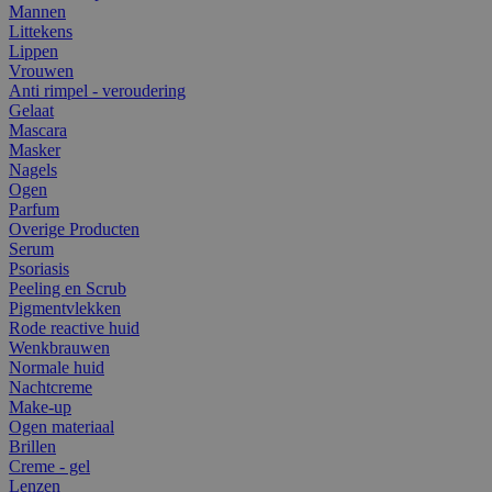
Mannen
Littekens
Lippen
Vrouwen
Anti rimpel - veroudering
Gelaat
Mascara
Masker
Nagels
Ogen
Parfum
Overige Producten
Serum
Psoriasis
Peeling en Scrub
Pigmentvlekken
Rode reactive huid
Wenkbrauwen
Normale huid
Nachtcreme
Make-up
Ogen materiaal
Brillen
Creme - gel
Lenzen