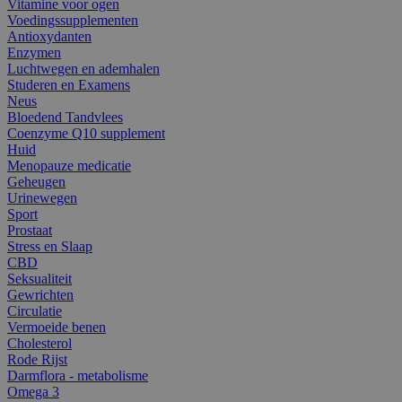
Vitamine voor ogen
Voedingssupplementen
Antioxydanten
Enzymen
Luchtwegen en ademhalen
Studeren en Examens
Neus
Bloedend Tandvlees
Coenzyme Q10 supplement
Huid
Menopauze medicatie
Geheugen
Urinewegen
Sport
Prostaat
Stress en Slaap
CBD
Seksualiteit
Gewrichten
Circulatie
Vermoeide benen
Cholesterol
Rode Rijst
Darmflora - metabolisme
Omega 3