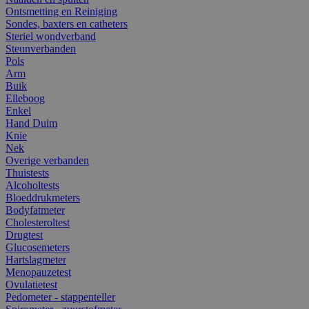
Ontsmetting en Reiniging
Sondes, baxters en catheters
Steriel wondverband
Steunverbanden
Pols
Arm
Buik
Elleboog
Enkel
Hand Duim
Knie
Nek
Overige verbanden
Thuistests
Alcoholtests
Bloeddrukmeters
Bodyfatmeter
Cholesteroltest
Drugtest
Glucosemeters
Hartslagmeter
Menopauzetest
Ovulatietest
Pedometer - stappenteller