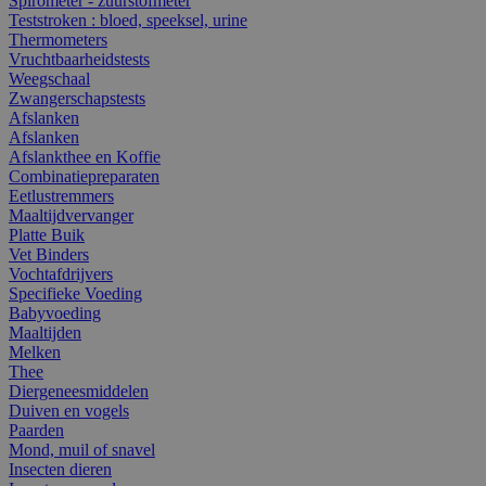
Spirometer - zuurstofmeter
Teststroken : bloed, speeksel, urine
Thermometers
Vruchtbaarheidstests
Weegschaal
Zwangerschapstests
Afslanken
Afslanken
Afslankthee en Koffie
Combinatiepreparaten
Eetlustremmers
Maaltijdvervanger
Platte Buik
Vet Binders
Vochtafdrijvers
Specifieke Voeding
Babyvoeding
Maaltijden
Melken
Thee
Diergeneesmiddelen
Duiven en vogels
Paarden
Mond, muil of snavel
Insecten dieren