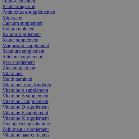
Oligo-elementen
Plantaardige olie
Aminozuren supplementen
Mineralen
Calcium supplement
Jodium tabletten
Kalium supplement
Koper supplement
Magnesium supplement
Selenium supplement
Silicium supplement
Ijzer supplement
Zink supplement
Vitaminen
Multivitaminen
Vitaminen voor kinderen
Vitamine A supplement
Vitamine B supplement
Vitamine C supplement
Vitamine D supplement
Vitamine E supplement
Vitamine K supplement
Zwangerschapsvitamine
Foliumzuur supplement
Vitamine haar en nagels