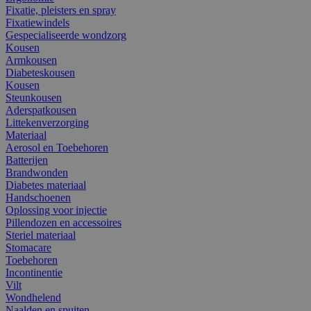
Fixatie, pleisters en spray
Fixatiewindels
Gespecialiseerde wondzorg
Kousen
Armkousen
Diabeteskousen
Kousen
Steunkousen
Aderspatkousen
Littekenverzorging
Materiaal
Aerosol en Toebehoren
Batterijen
Brandwonden
Diabetes materiaal
Handschoenen
Oplossing voor injectie
Pillendozen en accessoires
Steriel materiaal
Stomacare
Toebehoren
Incontinentie
Vilt
Wondhelend
Naalden en spuiten