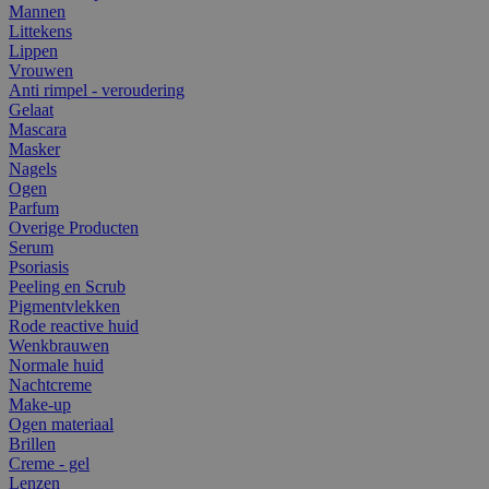
Mannen
Littekens
Lippen
Vrouwen
Anti rimpel - veroudering
Gelaat
Mascara
Masker
Nagels
Ogen
Parfum
Overige Producten
Serum
Psoriasis
Peeling en Scrub
Pigmentvlekken
Rode reactive huid
Wenkbrauwen
Normale huid
Nachtcreme
Make-up
Ogen materiaal
Brillen
Creme - gel
Lenzen