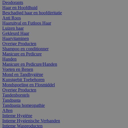
Deodorants
Haar en Hoofdhuid
Beschadigd haar en hoofdirritatie
Anti Roos
Haaruitval en Futloos Haar
Luizen haar
Gekleurd Haar
Haarvitaminen
Overige Producten
Shampoo en conditionner
Manicure en Pedicure
Handen
Manicure en Pedicure/Handen
Voeten en Benen
Mond en Tandhygiëne
Kunstgebit Toebehoren
Mondspoeling en Flosmiddel
Overige Producten
Tandenborstels
Tandpasta
Tandpasta homeopathie
Aften
Intieme Hygiëne
Intieme Hygienische Verbanden
Intieme Wasproducten