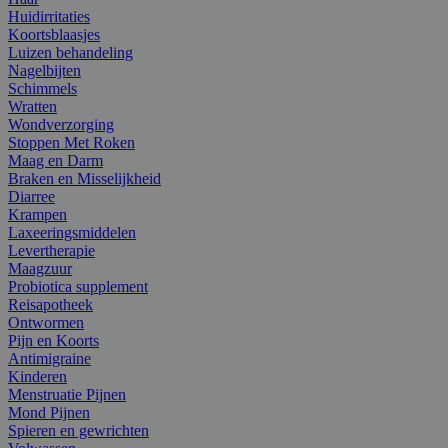
Huidirritaties
Koortsblaasjes
Luizen behandeling
Nagelbijten
Schimmels
Wratten
Wondverzorging
Stoppen Met Roken
Maag en Darm
Braken en Misselijkheid
Diarree
Krampen
Laxeeringsmiddelen
Levertherapie
Maagzuur
Probiotica supplement
Reisapotheek
Ontwormen
Pijn en Koorts
Antimigraine
Kinderen
Menstruatie Pijnen
Mond Pijnen
Spieren en gewrichten