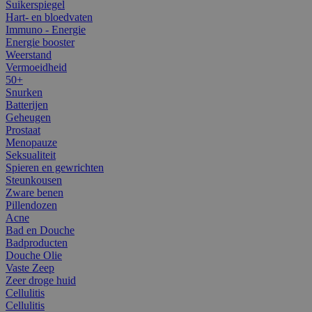
Suikerspiegel
Hart- en bloedvaten
Immuno - Energie
Energie booster
Weerstand
Vermoeidheid
50+
Snurken
Batterijen
Geheugen
Prostaat
Menopauze
Seksualiteit
Spieren en gewrichten
Steunkousen
Zware benen
Pillendozen
Acne
Bad en Douche
Badproducten
Douche Olie
Vaste Zeep
Zeer droge huid
Cellulitis
Cellulitis