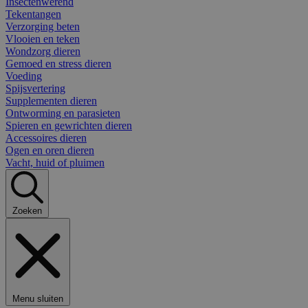
Insectenwerend
Tekentangen
Verzorging beten
Vlooien en teken
Wondzorg dieren
Gemoed en stress dieren
Voeding
Spijsvertering
Supplementen dieren
Ontworming en parasieten
Spieren en gewrichten dieren
Accessoires dieren
Ogen en oren dieren
Vacht, huid of pluimen
Zoeken
Menu sluiten