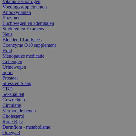
Vitamine voor ogen
Voedingssupplementen
Antioxydanten
Enzymen
Luchtwegen en ademhalen
Studeren en Examens
Neus
Bloedend Tandvlees
Coenzyme Q10 supplement
Huid
Menopauze medicatie
Geheugen
Urinewegen
Sport
Prostaat
Stress en Slaap
CBD
Seksualiteit
Gewrichten
Circulatie
Vermoeide benen
Cholesterol
Rode Rijst
Darmflora - metabolisme
Omega 3