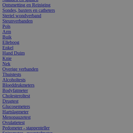
Ontsmetting en Reiniging
Sondes, baxters en catheters
Steriel wondverband
Steunverbanden
Pols
Arm
Buik
Elleboog
Enkel
Hand Duim
Knie
Nek
Overige verbanden
Thuistests
Alcoholtests
Bloeddrukmeters
Bodyfatmeter
Cholesteroltest
Drugtest
Glucosemeters
Hartslagmeter
Menopauzetest
Ovulatietest
Pedometer - stappenteller