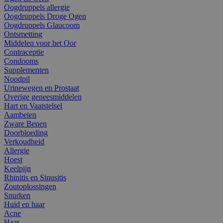
Oogdruppels allergie
Oogdruppels Droge Ogen
Oogdruppels Glaucoom
Ontsmetting
Middelen voor het Oor
Contraceptie
Condooms
Supplementen
Noodpil
Urinewegen en Prostaat
Overige geneesmiddelen
Hart en Vaatstelsel
Aambeien
Zware Benen
Doorbloeding
Verkoudheid
Allergie
Hoest
Keelpijn
Rhinitis en Sinusitis
Zoutoplossingen
Snurken
Huid en haar
Acne
Haar