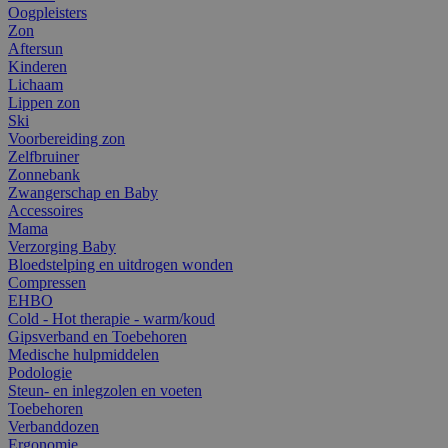
Oogpleisters
Zon
Aftersun
Kinderen
Lichaam
Lippen zon
Ski
Voorbereiding zon
Zelfbruiner
Zonnebank
Zwangerschap en Baby
Accessoires
Mama
Verzorging Baby
Bloedstelping en uitdrogen wonden
Compressen
EHBO
Cold - Hot therapie - warm/koud
Gipsverband en Toebehoren
Medische hulpmiddelen
Podologie
Steun- en inlegzolen en voeten
Toebehoren
Verbanddozen
Ergonomie