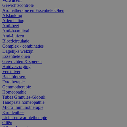
Volwassen
Gewichtscontrole
Aromatherapie en Essentiele Olien
Afslanking
Ademhaling
Anti-beet
Anti-haaruitval
Anti-Luizen
Bloedcirculatie
Complex - combinaties
Dagelijks welzijn
Essentiële oliën
Gewrichten & spieren
Huidverzorging
Verstuiver
Bachbloesem
Fytotherapie
Gemmotherapie
Homeopathie
Tubes Granules-Globuli
Tandpasta homeopathie
Micro-immunotherapie
Kruidenthee
Licht- en warmtetherapie
Oliën