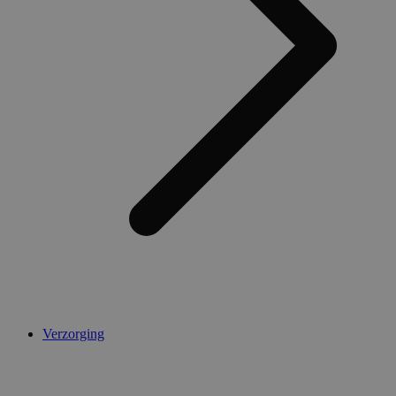
AWSALBCORS
1 week
Amazon.com Inc.
widget-
mediator.zopim.com
CookieScriptConsent
5 maanden 4
CookieScript
weken
.medibib.nl
Verzorging
Aanbieder