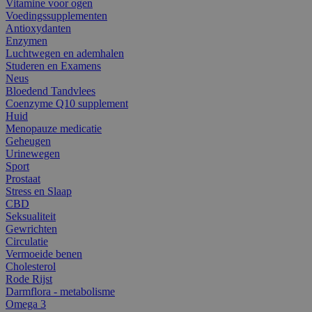
Vitamine voor ogen
Voedingssupplementen
Antioxydanten
Enzymen
Luchtwegen en ademhalen
Studeren en Examens
Neus
Bloedend Tandvlees
Coenzyme Q10 supplement
Huid
Menopauze medicatie
Geheugen
Urinewegen
Sport
Prostaat
Stress en Slaap
CBD
Seksualiteit
Gewrichten
Circulatie
Vermoeide benen
Cholesterol
Rode Rijst
Darmflora - metabolisme
Omega 3