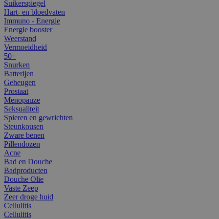
Suikerspiegel
Hart- en bloedvaten
Immuno - Energie
Energie booster
Weerstand
Vermoeidheid
50+
Snurken
Batterijen
Geheugen
Prostaat
Menopauze
Seksualiteit
Spieren en gewrichten
Steunkousen
Zware benen
Pillendozen
Acne
Bad en Douche
Badproducten
Douche Olie
Vaste Zeep
Zeer droge huid
Cellulitis
Cellulitis