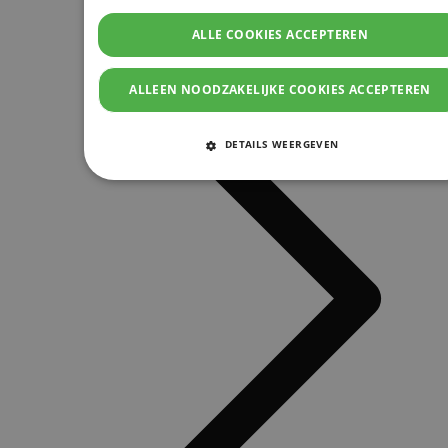
ALLE COOKIES ACCEPTEREN
ALLEEN NOODZAKELIJKE COOKIES ACCEPTEREN
DETAILS WEERGEVEN
STRIKT NOODZAKELIJKE COOKIES
PRESTATIE COOKIES
TARGETING COOKIES
FUNCTIONELE COOKIES
Strikt noodzakelijke cookies
Prestatie cookies