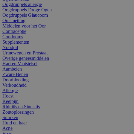
Oogdruppels allergie
Oogdruppels Droge Ogen
Oogdruppels Glaucoom
Ontsmetting
Middelen voor het Oor
Contraceptie
Condooms
Supplementen
Noodpil
Urinewegen en Prostaat
Overige geneesmiddelen
Hart en Vaatstelsel
Aambeien
Zware Benen
Doorbloeding
Verkoudheid
Allergie
Hoest
Keelpijn
Rhinitis en Sinusitis
Zoutoplossingen
Snurken
Huid en haar
Acne
Haar