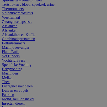
Spirometer - zuurstofmeter
Teststroken : bloed, speeksel, urine
Thermometers
Vruchtbaarheidstests
Weegschaal
Zwangerschapstests
Afslanken
Afslanken
Afslankthee en Koffie
Combinatiepreparaten
Eetlustremmers
Maaltijdvervanger
Platte Buik
Vet Binders
Vochtafdrijvers
Specifieke Voeding
Babyvoeding
Maaltijden
Melken
Thee
Diergeneesmiddelen
Duiven en vogels
Paarden
Mond, muil of snavel
Insecten dieren