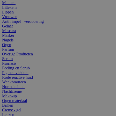
Mannen
Littekens
Lippen
Vrouwen
Anti rimpel - veroudering
Gelaat
Mascara
Masker
Nagels
Ogen
Parfum
Overige Producten
Serum
Psoriasis
Peeling en Scrub
Pigmentvlekken
Rode reactive huid
Wenkbrauwen
Normale huid
Nachtcreme
Make-up
Ogen materiaal
Brillen
Creme - gel
Lenzen