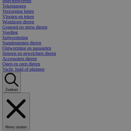
Insectenwerend
Tekentangen
Verzorging beten
Vlooien en teken
Wondzorg dieren
Gemoed en stress dieren
Voeding
Spijsvertering
Supplementen dieren
Ontworming en parasieten
Spieren en gewrichten dieren
Accessoires dieren
Ogen en oren dieren
Vacht, huid of pluimen
Zoeken
Menu sluiten