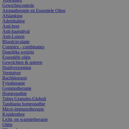
Volwassen
Gewichtscontrole
Aromatherapie en Essentiele Olien
Afslanking
Ademhaling
Anti-beet
Anti-haaruitval
Anti-Luizen
Bloedcirculatie
Complex - combinaties
Dagelijks welzijn
Essentiële oliën
Gewrichten & spieren
Huidverzorging
Verstuiver
Bachbloesem
Fytotherapie
Gemmotherapie
Homeopathie
Tubes Granules-Globuli
Tandpasta homeopathie
Micro-immunotherapie
Kruidenthee
Licht- en warmtetherapie
Oliën