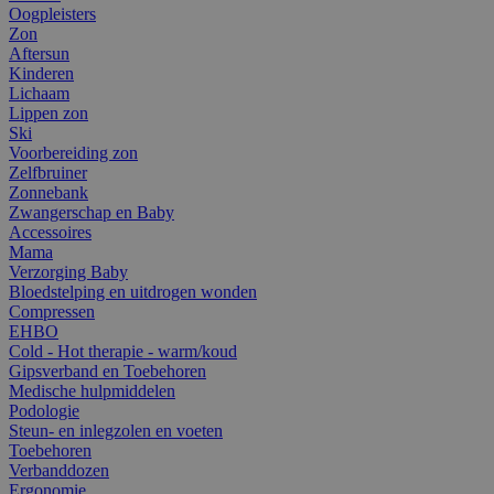
Oogpleisters
Zon
Aftersun
Kinderen
Lichaam
Lippen zon
Ski
Voorbereiding zon
Zelfbruiner
Zonnebank
Zwangerschap en Baby
Accessoires
Mama
Verzorging Baby
Bloedstelping en uitdrogen wonden
Compressen
EHBO
Cold - Hot therapie - warm/koud
Gipsverband en Toebehoren
Medische hulpmiddelen
Podologie
Steun- en inlegzolen en voeten
Toebehoren
Verbanddozen
Ergonomie