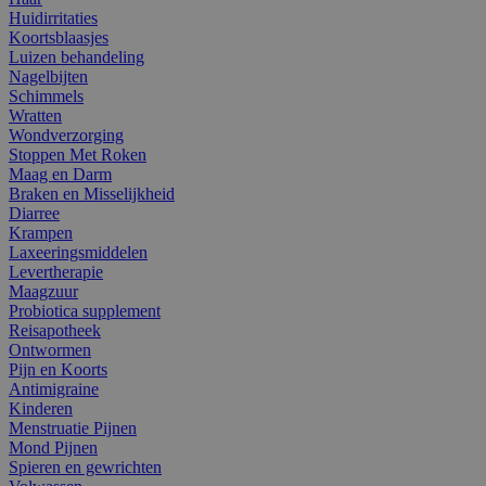
Huidirritaties
Koortsblaasjes
Luizen behandeling
Nagelbijten
Schimmels
Wratten
Wondverzorging
Stoppen Met Roken
Maag en Darm
Braken en Misselijkheid
Diarree
Krampen
Laxeeringsmiddelen
Levertherapie
Maagzuur
Probiotica supplement
Reisapotheek
Ontwormen
Pijn en Koorts
Antimigraine
Kinderen
Menstruatie Pijnen
Mond Pijnen
Spieren en gewrichten