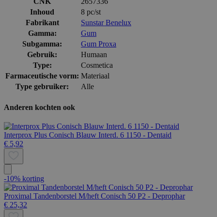
CNK
2657336
Inhoud
8 pc/st
Fabrikant
Sunstar Benelux
Gamma:
Gum
Subgamma:
Gum Proxa
Gebruik:
Humaan
Type:
Cosmetica
Farmaceutische vorm:
Materiaal
Type gebruiker:
Alle
Anderen kochten ook
Interprox Plus Conisch Blauw Interd. 6 1150 - Dentaid
€ 5,92
-10% korting
Proximal Tandenborstel M/heft Conisch 50 P2 - Deprophar
€ 25,32