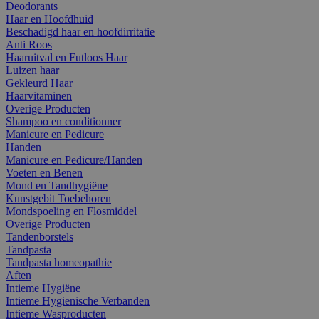
Deodorants
Haar en Hoofdhuid
Beschadigd haar en hoofdirritatie
Anti Roos
Haaruitval en Futloos Haar
Luizen haar
Gekleurd Haar
Haarvitaminen
Overige Producten
Shampoo en conditionner
Manicure en Pedicure
Handen
Manicure en Pedicure/Handen
Voeten en Benen
Mond en Tandhygiëne
Kunstgebit Toebehoren
Mondspoeling en Flosmiddel
Overige Producten
Tandenborstels
Tandpasta
Tandpasta homeopathie
Aften
Intieme Hygiëne
Intieme Hygienische Verbanden
Intieme Wasproducten