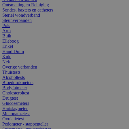
Ontsmetting en Reiniging
Sondes, baxters en catheters
Steriel wondverband
Steunverbanden
Pols
Arm
Buik
Elleboog
Enkel
Hand Duim
Knie
Nek
Overige verbanden
Thuistests
Alcoholtests
Bloeddrukmeters
Bodyfatmeter
Cholesteroltest
Drugtest
Glucosemeters
Hartslagmeter
Menopauzetest
Ovulatietest
Pedometer - stappenteller