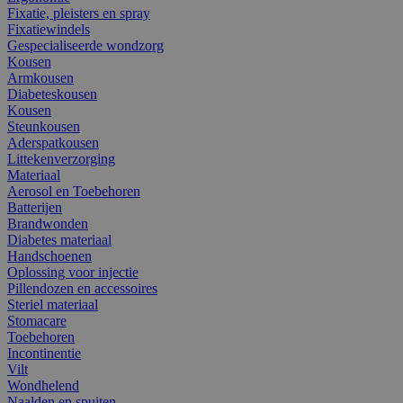
Fixatie, pleisters en spray
Fixatiewindels
Gespecialiseerde wondzorg
Kousen
Armkousen
Diabeteskousen
Kousen
Steunkousen
Aderspatkousen
Littekenverzorging
Materiaal
Aerosol en Toebehoren
Batterijen
Brandwonden
Diabetes materiaal
Handschoenen
Oplossing voor injectie
Pillendozen en accessoires
Steriel materiaal
Stomacare
Toebehoren
Incontinentie
Vilt
Wondhelend
Naalden en spuiten