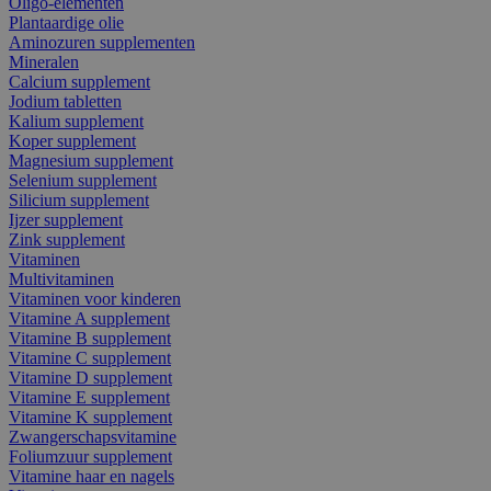
Oligo-elementen
Plantaardige olie
Aminozuren supplementen
Mineralen
Calcium supplement
Jodium tabletten
Kalium supplement
Koper supplement
Magnesium supplement
Selenium supplement
Silicium supplement
Ijzer supplement
Zink supplement
Vitaminen
Multivitaminen
Vitaminen voor kinderen
Vitamine A supplement
Vitamine B supplement
Vitamine C supplement
Vitamine D supplement
Vitamine E supplement
Vitamine K supplement
Zwangerschapsvitamine
Foliumzuur supplement
Vitamine haar en nagels