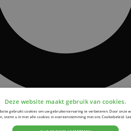
Deze website maakt gebruik van cookies.
site gebruikt cookies om uw gebruikerservaring te verbeteren. Door onze w
n, stemt u in met alle cookies in overeenstemming met ons Cookiebeleid.
Le