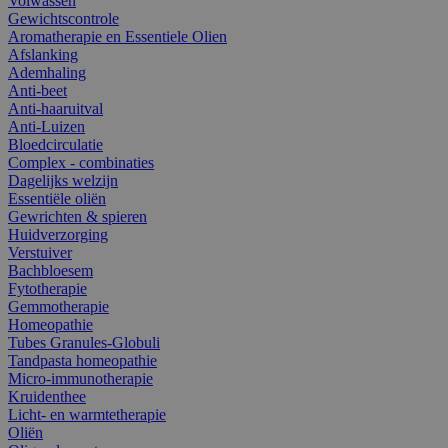
Volwassen
Gewichtscontrole
Aromatherapie en Essentiele Olien
Afslanking
Ademhaling
Anti-beet
Anti-haaruitval
Anti-Luizen
Bloedcirculatie
Complex - combinaties
Dagelijks welzijn
Essentiële oliën
Gewrichten & spieren
Huidverzorging
Verstuiver
Bachbloesem
Fytotherapie
Gemmotherapie
Homeopathie
Tubes Granules-Globuli
Tandpasta homeopathie
Micro-immunotherapie
Kruidenthee
Licht- en warmtetherapie
Oliën