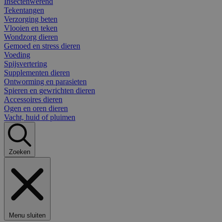
Insectenwerend
Tekentangen
Verzorging beten
Vlooien en teken
Wondzorg dieren
Gemoed en stress dieren
Voeding
Spijsvertering
Supplementen dieren
Ontworming en parasieten
Spieren en gewrichten dieren
Accessoires dieren
Ogen en oren dieren
Vacht, huid of pluimen
Zoeken
Menu sluiten