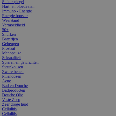
Suikerspiegel
Hart- en bloedvaten
Immuno - Energie
Energie booster
Weerstand
Vermoeidheid
50+
Snurken
Batterijen
Geheugen
Prostaat
Menopauze
Seksualiteit
Spieren en gewrichten
Steunkousen
Zware benen
Pillendozen
Acne
Bad en Douche
Badproducten
Douche Olie
Vaste Zeep
Zeer droge huid
Cellulitis
Cellulitis