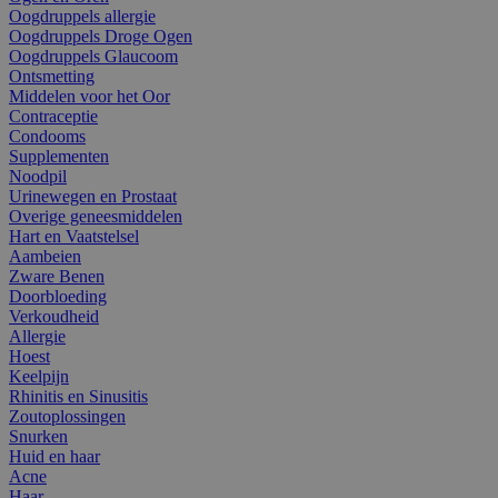
Oogdruppels allergie
Oogdruppels Droge Ogen
Oogdruppels Glaucoom
Ontsmetting
Middelen voor het Oor
Contraceptie
Condooms
Supplementen
Noodpil
Urinewegen en Prostaat
Overige geneesmiddelen
Hart en Vaatstelsel
Aambeien
Zware Benen
Doorbloeding
Verkoudheid
Allergie
Hoest
Keelpijn
Rhinitis en Sinusitis
Zoutoplossingen
Snurken
Huid en haar
Acne
Haar