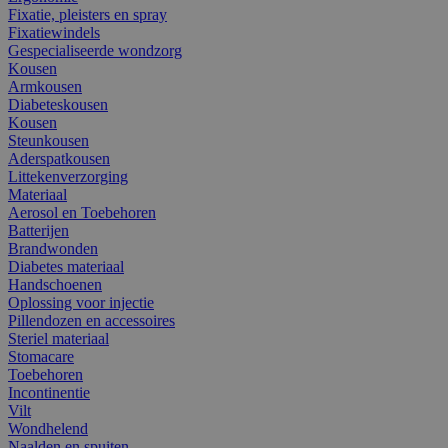
Fixatie, pleisters en spray
Fixatiewindels
Gespecialiseerde wondzorg
Kousen
Armkousen
Diabeteskousen
Kousen
Steunkousen
Aderspatkousen
Littekenverzorging
Materiaal
Aerosol en Toebehoren
Batterijen
Brandwonden
Diabetes materiaal
Handschoenen
Oplossing voor injectie
Pillendozen en accessoires
Steriel materiaal
Stomacare
Toebehoren
Incontinentie
Vilt
Wondhelend
Naalden en spuiten