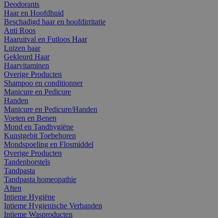
Deodorants
Haar en Hoofdhuid
Beschadigd haar en hoofdirritatie
Anti Roos
Haaruitval en Futloos Haar
Luizen haar
Gekleurd Haar
Haarvitaminen
Overige Producten
Shampoo en conditionner
Manicure en Pedicure
Handen
Manicure en Pedicure/Handen
Voeten en Benen
Mond en Tandhygiëne
Kunstgebit Toebehoren
Mondspoeling en Flosmiddel
Overige Producten
Tandenborstels
Tandpasta
Tandpasta homeopathie
Aften
Intieme Hygiëne
Intieme Hygienische Verbanden
Intieme Wasproducten