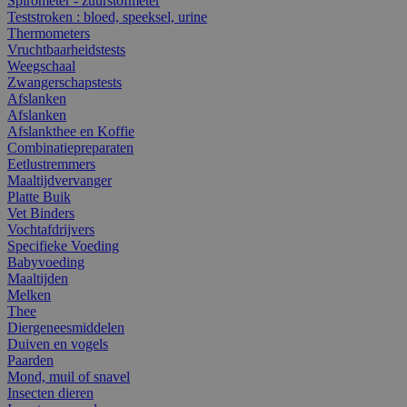
Spirometer - zuurstofmeter
Teststroken : bloed, speeksel, urine
Thermometers
Vruchtbaarheidstests
Weegschaal
Zwangerschapstests
Afslanken
Afslanken
Afslankthee en Koffie
Combinatiepreparaten
Eetlustremmers
Maaltijdvervanger
Platte Buik
Vet Binders
Vochtafdrijvers
Specifieke Voeding
Babyvoeding
Maaltijden
Melken
Thee
Diergeneesmiddelen
Duiven en vogels
Paarden
Mond, muil of snavel
Insecten dieren