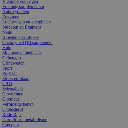
Vitamine voor ogen
Voedingssupplementen
Antioxydanten
Enzymen
Luchtwegen en ademhalen
Studeren en Examens
Neus
Bloedend Tandvlees
Coenzyme Q10 supplement
Huid
Menopauze medicatie
Geheugen
Urinewegen
Sport
Prostaat
Stress en Slaap
CBD
Seksualiteit
Gewrichten
Circulatie
Vermoeide benen
Cholesterol
Rode Rijst
Darmflora - metabolisme
Omega 3