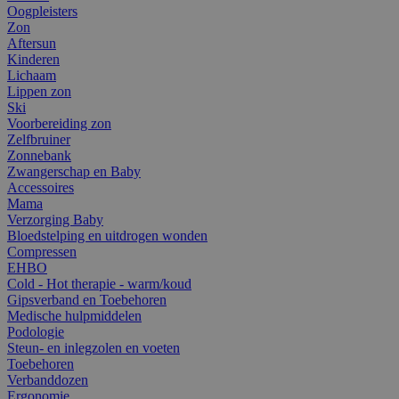
Oogpleisters
Zon
Aftersun
Kinderen
Lichaam
Lippen zon
Ski
Voorbereiding zon
Zelfbruiner
Zonnebank
Zwangerschap en Baby
Accessoires
Mama
Verzorging Baby
Bloedstelping en uitdrogen wonden
Compressen
EHBO
Cold - Hot therapie - warm/koud
Gipsverband en Toebehoren
Medische hulpmiddelen
Podologie
Steun- en inlegzolen en voeten
Toebehoren
Verbanddozen
Ergonomie