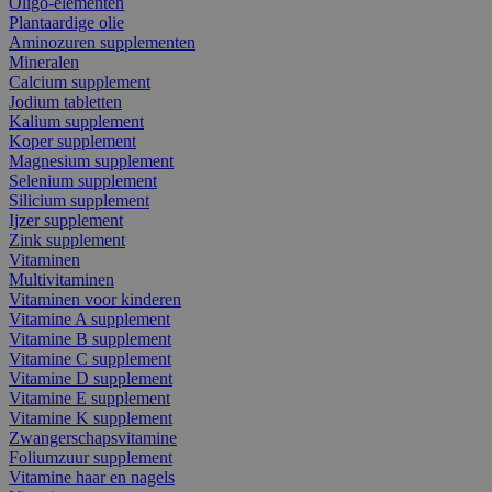
Oligo-elementen
Plantaardige olie
Aminozuren supplementen
Mineralen
Calcium supplement
Jodium tabletten
Kalium supplement
Koper supplement
Magnesium supplement
Selenium supplement
Silicium supplement
Ijzer supplement
Zink supplement
Vitaminen
Multivitaminen
Vitaminen voor kinderen
Vitamine A supplement
Vitamine B supplement
Vitamine C supplement
Vitamine D supplement
Vitamine E supplement
Vitamine K supplement
Zwangerschapsvitamine
Foliumzuur supplement
Vitamine haar en nagels