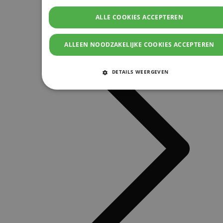
ALLE COOKIES ACCEPTEREN
ALLEEN NOODZAKELIJKE COOKIES ACCEPTEREN
DETAILS WEERGEVEN
STRIKT NOODZAKELIJKE COOKIES
PRESTATIE COOKIES
TARGETING COOKIES
FUNCTIONELE COOKIES
Strikt noodzakelijke cookies
Prestatie cookies