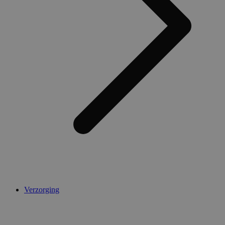
AWSALBCORS
1 week
Amazon.com Inc.
widget-
mediator.zopim.com
CookieScriptConsent
5 maanden 4
CookieScript
weken
.medibib.nl
Verzorging
Aanbieder