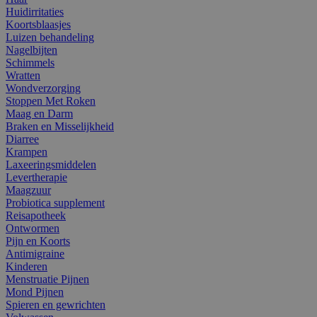
Huidirritaties
Koortsblaasjes
Luizen behandeling
Nagelbijten
Schimmels
Wratten
Wondverzorging
Stoppen Met Roken
Maag en Darm
Braken en Misselijkheid
Diarree
Krampen
Laxeeringsmiddelen
Levertherapie
Maagzuur
Probiotica supplement
Reisapotheek
Ontwormen
Pijn en Koorts
Antimigraine
Kinderen
Menstruatie Pijnen
Mond Pijnen
Spieren en gewrichten