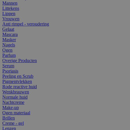
Mannen
Littekens
Lippen
Vrouwen
Anti rimpel - veroudering
Gelaat
Mascara
Masker
Nagels
Ogen
Parfum
Overige Producten
Serum
Psoriasis
Peeling en Scrub
Pigmentvlekken
Rode reactive huid
Wenkbrauwen
Normale huid
Nachtcreme
Make-up
Ogen materiaal
Brillen
Creme - gel
Lenzen