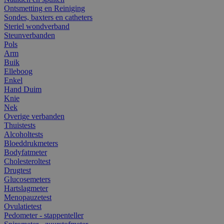
Ontsmetting en Reiniging
Sondes, baxters en catheters
Steriel wondverband
Steunverbanden
Pols
Arm
Buik
Elleboog
Enkel
Hand Duim
Knie
Nek
Overige verbanden
Thuistests
Alcoholtests
Bloeddrukmeters
Bodyfatmeter
Cholesteroltest
Drugtest
Glucosemeters
Hartslagmeter
Menopauzetest
Ovulatietest
Pedometer - stappenteller