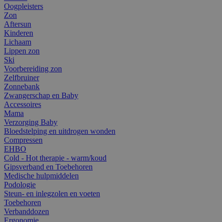
Oogpleisters
Zon
Aftersun
Kinderen
Lichaam
Lippen zon
Ski
Voorbereiding zon
Zelfbruiner
Zonnebank
Zwangerschap en Baby
Accessoires
Mama
Verzorging Baby
Bloedstelping en uitdrogen wonden
Compressen
EHBO
Cold - Hot therapie - warm/koud
Gipsverband en Toebehoren
Medische hulpmiddelen
Podologie
Steun- en inlegzolen en voeten
Toebehoren
Verbanddozen
Ergonomie