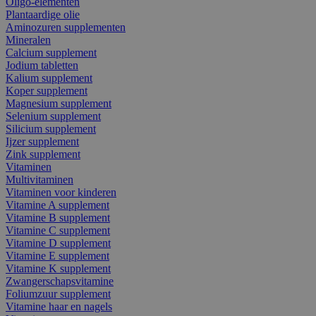
Oligo-elementen
Plantaardige olie
Aminozuren supplementen
Mineralen
Calcium supplement
Jodium tabletten
Kalium supplement
Koper supplement
Magnesium supplement
Selenium supplement
Silicium supplement
Ijzer supplement
Zink supplement
Vitaminen
Multivitaminen
Vitaminen voor kinderen
Vitamine A supplement
Vitamine B supplement
Vitamine C supplement
Vitamine D supplement
Vitamine E supplement
Vitamine K supplement
Zwangerschapsvitamine
Foliumzuur supplement
Vitamine haar en nagels