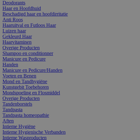
Deodorants
Haar en Hoofdhuid
Beschadigd haar en hoofdirritatie
Anti Roos
Haaruitval en Futloos Haar
Luizen haar
Gekleurd Haar
Haarvitaminen
Overige Producten
Shampoo en conditionner
Manicure en Pedicure
Handen
Manicure en Pedicure/Handen
Voeten en Benen
Mond en Tandhygiëne
Kunstgebit Toebehoren
Mondspoeling en Flosmiddel
Overige Producten
Tandenborstels
Tandpasta
Tandpasta homeopathie
Aften
Intieme Hygiëne
Intieme Hygienische Verbanden
Intieme Wasproducten