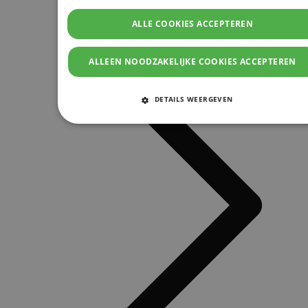
ALLE COOKIES ACCEPTEREN
ALLEEN NOODZAKELIJKE COOKIES ACCEPTEREN
DETAILS WEERGEVEN
STRIKT NOODZAKELIJKE COOKIES
PRESTATIE COOKIES
TARGETING COOKIES
FUNCTIONELE COOKIES
Strikt noodzakelijke cookies
Prestatie cookies