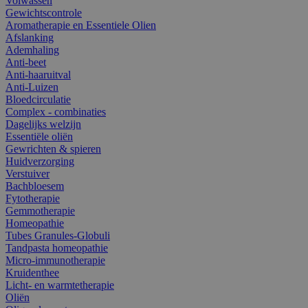
Volwassen
Gewichtscontrole
Aromatherapie en Essentiele Olien
Afslanking
Ademhaling
Anti-beet
Anti-haaruitval
Anti-Luizen
Bloedcirculatie
Complex - combinaties
Dagelijks welzijn
Essentiële oliën
Gewrichten & spieren
Huidverzorging
Verstuiver
Bachbloesem
Fytotherapie
Gemmotherapie
Homeopathie
Tubes Granules-Globuli
Tandpasta homeopathie
Micro-immunotherapie
Kruidenthee
Licht- en warmtetherapie
Oliën