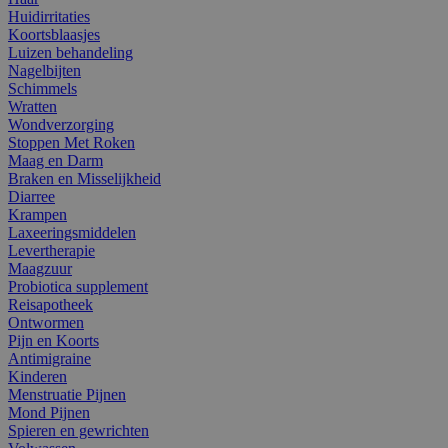
Huidirritaties
Koortsblaasjes
Luizen behandeling
Nagelbijten
Schimmels
Wratten
Wondverzorging
Stoppen Met Roken
Maag en Darm
Braken en Misselijkheid
Diarree
Krampen
Laxeeringsmiddelen
Levertherapie
Maagzuur
Probiotica supplement
Reisapotheek
Ontwormen
Pijn en Koorts
Antimigraine
Kinderen
Menstruatie Pijnen
Mond Pijnen
Spieren en gewrichten