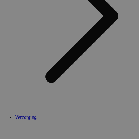
AWSALBCORS
1 week
Amazon.com Inc.
widget-
mediator.zopim.com
CookieScriptConsent
5 maanden 4
CookieScript
weken
.medibib.nl
Verzorging
Aanbieder