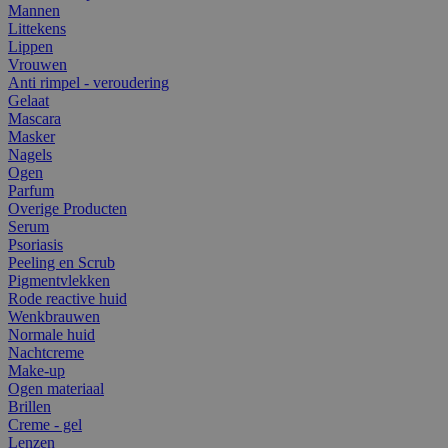
Mannen
Littekens
Lippen
Vrouwen
Anti rimpel - veroudering
Gelaat
Mascara
Masker
Nagels
Ogen
Parfum
Overige Producten
Serum
Psoriasis
Peeling en Scrub
Pigmentvlekken
Rode reactive huid
Wenkbrauwen
Normale huid
Nachtcreme
Make-up
Ogen materiaal
Brillen
Creme - gel
Lenzen