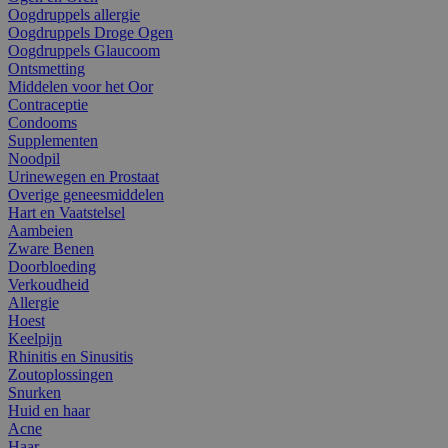
Oogdruppels allergie
Oogdruppels Droge Ogen
Oogdruppels Glaucoom
Ontsmetting
Middelen voor het Oor
Contraceptie
Condooms
Supplementen
Noodpil
Urinewegen en Prostaat
Overige geneesmiddelen
Hart en Vaatstelsel
Aambeien
Zware Benen
Doorbloeding
Verkoudheid
Allergie
Hoest
Keelpijn
Rhinitis en Sinusitis
Zoutoplossingen
Snurken
Huid en haar
Acne
Haar