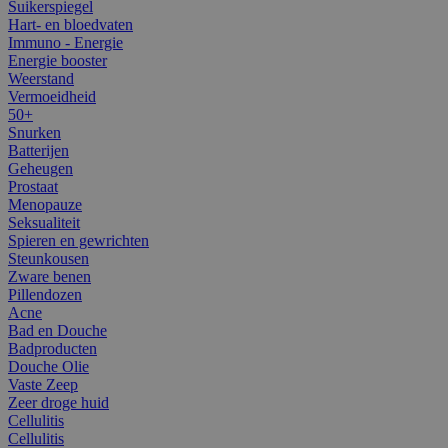
Suikerspiegel
Hart- en bloedvaten
Immuno - Energie
Energie booster
Weerstand
Vermoeidheid
50+
Snurken
Batterijen
Geheugen
Prostaat
Menopauze
Seksualiteit
Spieren en gewrichten
Steunkousen
Zware benen
Pillendozen
Acne
Bad en Douche
Badproducten
Douche Olie
Vaste Zeep
Zeer droge huid
Cellulitis
Cellulitis