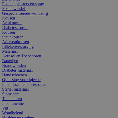
Fixatie, pleisters en spray
Fixatiewindels
Gespecialiseerde wondzorg
Kousen
Armkousen
Diabeteskousen
Kousen
Steunkousen
Aderspatkousen
Littekenverzorging
Materiaal
Aerosol en Toebehoren
Batterijen
Brandwonden
Diabetes materiaal
Handschoenen
Oplossing voor injectie
Pillendozen en accessoires
Steriel materiaal
Stomacare
Toebehoren
Incontinentie
Vilt
Wondhelend
Naalden en spuiten