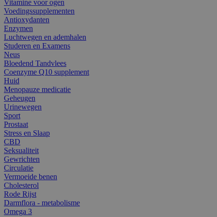
Vitamine voor ogen
Voedingssupplementen
Antioxydanten
Enzymen
Luchtwegen en ademhalen
Studeren en Examens
Neus
Bloedend Tandvlees
Coenzyme Q10 supplement
Huid
Menopauze medicatie
Geheugen
Urinewegen
Sport
Prostaat
Stress en Slaap
CBD
Seksualiteit
Gewrichten
Circulatie
Vermoeide benen
Cholesterol
Rode Rijst
Darmflora - metabolisme
Omega 3