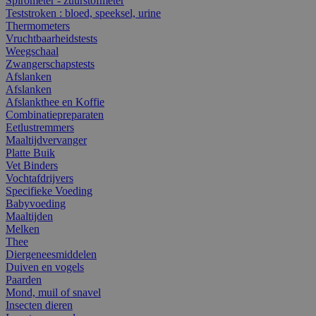
Spirometer - zuurstofmeter
Teststroken : bloed, speeksel, urine
Thermometers
Vruchtbaarheidstests
Weegschaal
Zwangerschapstests
Afslanken
Afslanken
Afslankthee en Koffie
Combinatiepreparaten
Eetlustremmers
Maaltijdvervanger
Platte Buik
Vet Binders
Vochtafdrijvers
Specifieke Voeding
Babyvoeding
Maaltijden
Melken
Thee
Diergeneesmiddelen
Duiven en vogels
Paarden
Mond, muil of snavel
Insecten dieren