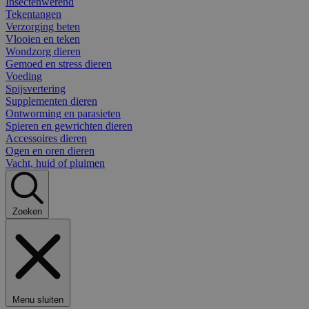
Insectenwerend
Tekentangen
Verzorging beten
Vlooien en teken
Wondzorg dieren
Gemoed en stress dieren
Voeding
Spijsvertering
Supplementen dieren
Ontworming en parasieten
Spieren en gewrichten dieren
Accessoires dieren
Ogen en oren dieren
Vacht, huid of pluimen
Zoeken
Menu sluiten