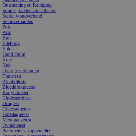
Ontsmetting en Reiniging
Sondes, baxters en catheters
Steriel wondverband
Steunverbanden
Pols
Arm
Buik
Elleboog
Enkel
Hand Duim
Knie
Nek
Overige verbanden
Thuistests
Alcoholtests
Bloeddrukmeters
Bodyfatmeter
Cholesteroltest
Drugtest
Glucosemeters
Hartslagmeter
Menopauzetest
Ovulatietest
Pedometer - stappenteller