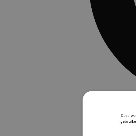
Deze web
gebruike