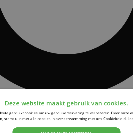
Deze website maakt gebruik van cookies.
site gebruikt cookies om uw gebruikerservaring te verbeteren. Door onze w
n, stemt u in met alle cookies in overeenstemming met ons Cookiebeleid.
Le