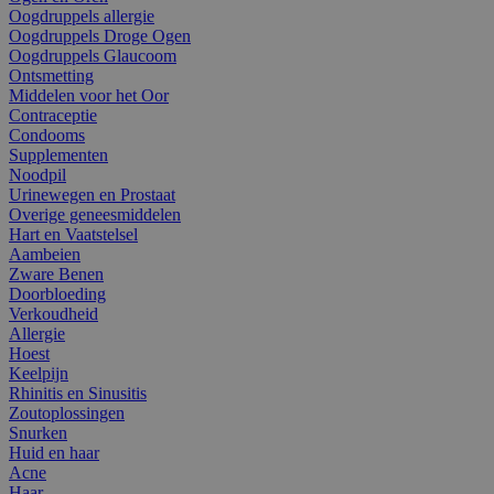
Oogdruppels allergie
Oogdruppels Droge Ogen
Oogdruppels Glaucoom
Ontsmetting
Middelen voor het Oor
Contraceptie
Condooms
Supplementen
Noodpil
Urinewegen en Prostaat
Overige geneesmiddelen
Hart en Vaatstelsel
Aambeien
Zware Benen
Doorbloeding
Verkoudheid
Allergie
Hoest
Keelpijn
Rhinitis en Sinusitis
Zoutoplossingen
Snurken
Huid en haar
Acne
Haar