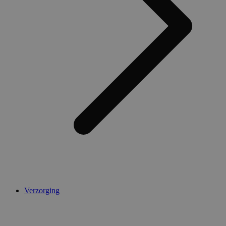
AWSALBCORS
1 week
Amazon.com Inc.
widget-
mediator.zopim.com
CookieScriptConsent
5 maanden 4
CookieScript
weken
.medibib.nl
Verzorging
Aanbieder