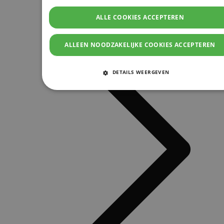
ALLE COOKIES ACCEPTEREN
ALLEEN NOODZAKELIJKE COOKIES ACCEPTEREN
DETAILS WEERGEVEN
STRIKT NOODZAKELIJKE COOKIES
PRESTATIE COOKIES
TARGETING COOKIES
FUNCTIONELE COOKIES
Strikt noodzakelijke cookies
Prestatie cookies