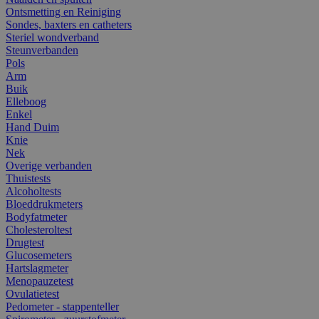
Ontsmetting en Reiniging
Sondes, baxters en catheters
Steriel wondverband
Steunverbanden
Pols
Arm
Buik
Elleboog
Enkel
Hand Duim
Knie
Nek
Overige verbanden
Thuistests
Alcoholtests
Bloeddrukmeters
Bodyfatmeter
Cholesteroltest
Drugtest
Glucosemeters
Hartslagmeter
Menopauzetest
Ovulatietest
Pedometer - stappenteller