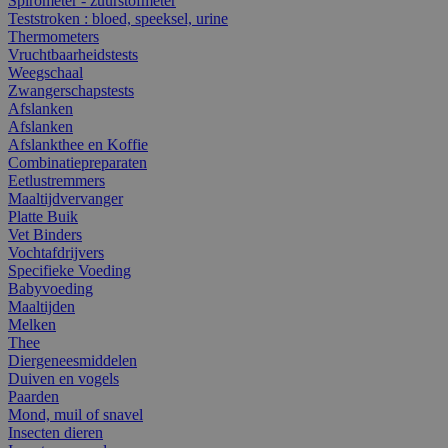
Spirometer - zuurstofmeter
Teststroken : bloed, speeksel, urine
Thermometers
Vruchtbaarheidstests
Weegschaal
Zwangerschapstests
Afslanken
Afslanken
Afslankthee en Koffie
Combinatiepreparaten
Eetlustremmers
Maaltijdvervanger
Platte Buik
Vet Binders
Vochtafdrijvers
Specifieke Voeding
Babyvoeding
Maaltijden
Melken
Thee
Diergeneesmiddelen
Duiven en vogels
Paarden
Mond, muil of snavel
Insecten dieren