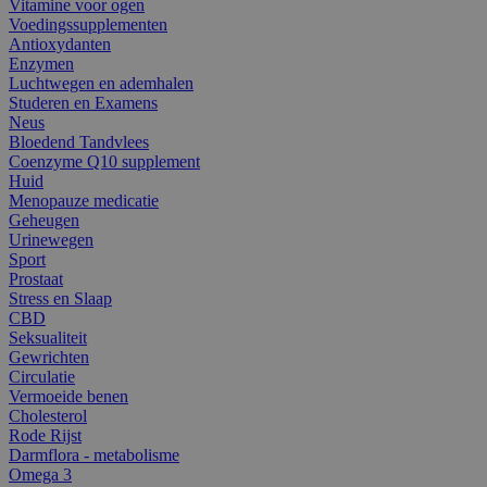
Vitamine voor ogen
Voedingssupplementen
Antioxydanten
Enzymen
Luchtwegen en ademhalen
Studeren en Examens
Neus
Bloedend Tandvlees
Coenzyme Q10 supplement
Huid
Menopauze medicatie
Geheugen
Urinewegen
Sport
Prostaat
Stress en Slaap
CBD
Seksualiteit
Gewrichten
Circulatie
Vermoeide benen
Cholesterol
Rode Rijst
Darmflora - metabolisme
Omega 3