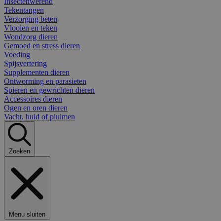
Insectenwerend
Tekentangen
Verzorging beten
Vlooien en teken
Wondzorg dieren
Gemoed en stress dieren
Voeding
Spijsvertering
Supplementen dieren
Ontworming en parasieten
Spieren en gewrichten dieren
Accessoires dieren
Ogen en oren dieren
Vacht, huid of pluimen
Zoeken
Menu sluiten