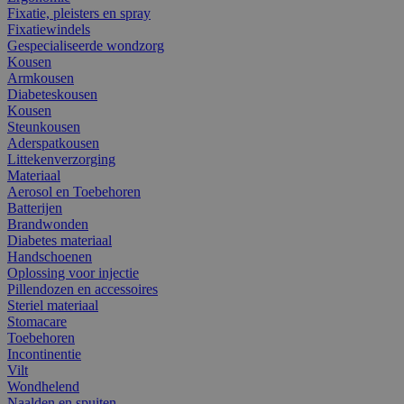
Fixatie, pleisters en spray
Fixatiewindels
Gespecialiseerde wondzorg
Kousen
Armkousen
Diabeteskousen
Kousen
Steunkousen
Aderspatkousen
Littekenverzorging
Materiaal
Aerosol en Toebehoren
Batterijen
Brandwonden
Diabetes materiaal
Handschoenen
Oplossing voor injectie
Pillendozen en accessoires
Steriel materiaal
Stomacare
Toebehoren
Incontinentie
Vilt
Wondhelend
Naalden en spuiten