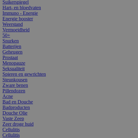
Suikerspiegel
Hart- en bloedvaten
Immuno - Energie
Energie booster
Weerstand
Vermoeidheid
50+
Snurken
Batterijen
Geheugen
Prostaat
Menopauze
Seksualiteit
Spieren en gewrichten
Steunkousen
Zware benen
Pillendozen
Acne
Bad en Douche
Badproducten
Douche Olie
Vaste Zeep
Zeer droge huid
Cellulitis
Cellulitis