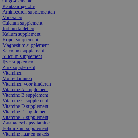
Oligo-elementen
Plantaardige olie
Aminozuren supplementen
Mineralen
Calcium supplement
Jodium tabletten
Kalium supplement
Koper supplement
Magnesium supplement
Selenium supplement
Silicium supplement
Ijzer supplement
Zink supplement
Vitaminen
Multivitaminen
Vitaminen voor kinderen
Vitamine A supplement
Vitamine B supplement
Vitamine C supplement
Vitamine D supplement
Vitamine E supplement
Vitamine K supplement
Zwangerschapsvitamine
Foliumzuur supplement
Vitamine haar en nagels