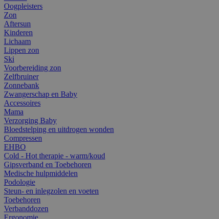
Oogpleisters
Zon
Aftersun
Kinderen
Lichaam
Lippen zon
Ski
Voorbereiding zon
Zelfbruiner
Zonnebank
Zwangerschap en Baby
Accessoires
Mama
Verzorging Baby
Bloedstelping en uitdrogen wonden
Compressen
EHBO
Cold - Hot therapie - warm/koud
Gipsverband en Toebehoren
Medische hulpmiddelen
Podologie
Steun- en inlegzolen en voeten
Toebehoren
Verbanddozen
Ergonomie