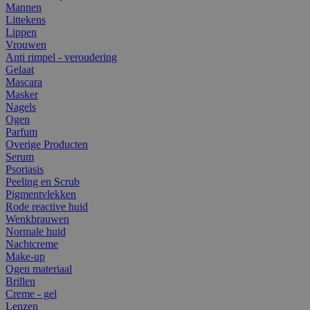
Mannen
Littekens
Lippen
Vrouwen
Anti rimpel - veroudering
Gelaat
Mascara
Masker
Nagels
Ogen
Parfum
Overige Producten
Serum
Psoriasis
Peeling en Scrub
Pigmentvlekken
Rode reactive huid
Wenkbrauwen
Normale huid
Nachtcreme
Make-up
Ogen materiaal
Brillen
Creme - gel
Lenzen