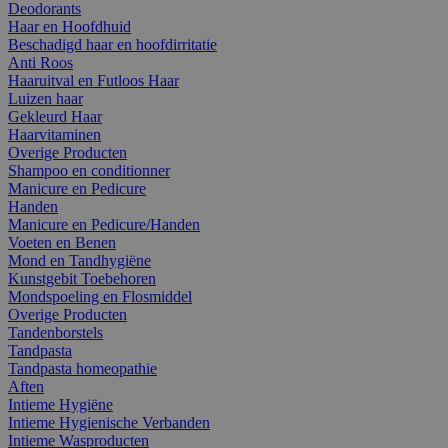
Deodorants
Haar en Hoofdhuid
Beschadigd haar en hoofdirritatie
Anti Roos
Haaruitval en Futloos Haar
Luizen haar
Gekleurd Haar
Haarvitaminen
Overige Producten
Shampoo en conditionner
Manicure en Pedicure
Handen
Manicure en Pedicure/Handen
Voeten en Benen
Mond en Tandhygiëne
Kunstgebit Toebehoren
Mondspoeling en Flosmiddel
Overige Producten
Tandenborstels
Tandpasta
Tandpasta homeopathie
Aften
Intieme Hygiëne
Intieme Hygienische Verbanden
Intieme Wasproducten