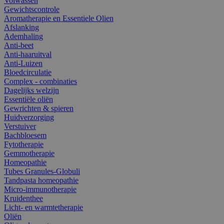
Volwassen
Gewichtscontrole
Aromatherapie en Essentiele Olien
Afslanking
Ademhaling
Anti-beet
Anti-haaruitval
Anti-Luizen
Bloedcirculatie
Complex - combinaties
Dagelijks welzijn
Essentiële oliën
Gewrichten & spieren
Huidverzorging
Verstuiver
Bachbloesem
Fytotherapie
Gemmotherapie
Homeopathie
Tubes Granules-Globuli
Tandpasta homeopathie
Micro-immunotherapie
Kruidenthee
Licht- en warmtetherapie
Oliën