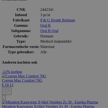
CNK
2442341
Inhoud
3 pc/st
Fabrikant
P & G Health Belgium
Gamma:
Oral B
Subgamma:
Oral B Oral
Gebruik:
Humaan
Type:
Medisch hulpmiddel
Farmaceutische vorm:
Materiaal
Type gebruiker:
Alle
Anderen kochten ook
-12% korting
Corega Max Comfort 70G
€ 10,11
Miradent Kauwgom Xylitol Veenbes Zs 30 - Eureka Pharma