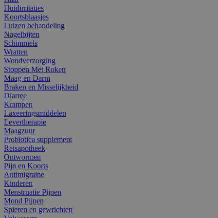
Huidirritaties
Koortsblaasjes
Luizen behandeling
Nagelbijten
Schimmels
Wratten
Wondverzorging
Stoppen Met Roken
Maag en Darm
Braken en Misselijkheid
Diarree
Krampen
Laxeeringsmiddelen
Levertherapie
Maagzuur
Probiotica supplement
Reisapotheek
Ontwormen
Pijn en Koorts
Antimigraine
Kinderen
Menstruatie Pijnen
Mond Pijnen
Spieren en gewrichten