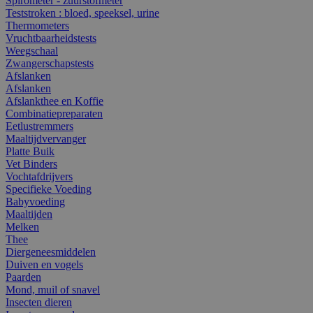
Spirometer - zuurstofmeter
Teststroken : bloed, speeksel, urine
Thermometers
Vruchtbaarheidstests
Weegschaal
Zwangerschapstests
Afslanken
Afslanken
Afslankthee en Koffie
Combinatiepreparaten
Eetlustremmers
Maaltijdvervanger
Platte Buik
Vet Binders
Vochtafdrijvers
Specifieke Voeding
Babyvoeding
Maaltijden
Melken
Thee
Diergeneesmiddelen
Duiven en vogels
Paarden
Mond, muil of snavel
Insecten dieren