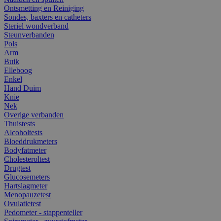
Ontsmetting en Reiniging
Sondes, baxters en catheters
Steriel wondverband
Steunverbanden
Pols
Arm
Buik
Elleboog
Enkel
Hand Duim
Knie
Nek
Overige verbanden
Thuistests
Alcoholtests
Bloeddrukmeters
Bodyfatmeter
Cholesteroltest
Drugtest
Glucosemeters
Hartslagmeter
Menopauzetest
Ovulatietest
Pedometer - stappenteller