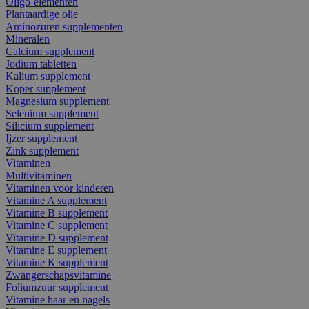
Oligo-elementen
Plantaardige olie
Aminozuren supplementen
Mineralen
Calcium supplement
Jodium tabletten
Kalium supplement
Koper supplement
Magnesium supplement
Selenium supplement
Silicium supplement
Ijzer supplement
Zink supplement
Vitaminen
Multivitaminen
Vitaminen voor kinderen
Vitamine A supplement
Vitamine B supplement
Vitamine C supplement
Vitamine D supplement
Vitamine E supplement
Vitamine K supplement
Zwangerschapsvitamine
Foliumzuur supplement
Vitamine haar en nagels