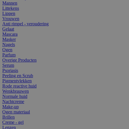
Mannen
Littekens
Lippen
Vrouwen
Anti rimpel - veroudering
Gelaat
Mascara
Masker
Nagels
Ogen
Parfum
Overige Producten
Serum
Psoriasis
Peeling en Scrub
Pigmentvlekken
Rode reactive huid
Wenkbrauwen
Normale huid
Nachtcreme
Make-up
Ogen materiaal
Brillen
Creme - gel
Lenzen