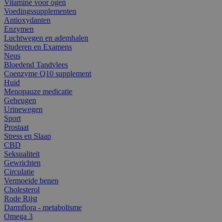
Vitamine voor ogen
Voedingssupplementen
Antioxydanten
Enzymen
Luchtwegen en ademhalen
Studeren en Examens
Neus
Bloedend Tandvlees
Coenzyme Q10 supplement
Huid
Menopauze medicatie
Geheugen
Urinewegen
Sport
Prostaat
Stress en Slaap
CBD
Seksualiteit
Gewrichten
Circulatie
Vermoeide benen
Cholesterol
Rode Rijst
Darmflora - metabolisme
Omega 3