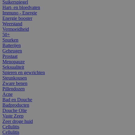
Suikerspiegel
Hart- en bloedvaten
Immuno - Energie
Energie booster
Weerstand
Vermoeidheid
50+
Snurken
Batterijen
Geheugen
Prostaat
Menopauze
Seksualiteit
Spieren en gewrichten
Steunkousen
Zware benen
Pillendozen
Acne
Bad en Douche
Badproducten
Douche Olie
Vaste Zeep
Zeer droge huid
Cellulitis
Cellulitis