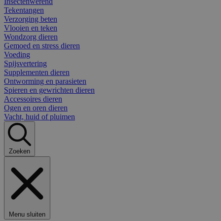
Insectenwerend
Tekentangen
Verzorging beten
Vlooien en teken
Wondzorg dieren
Gemoed en stress dieren
Voeding
Spijsvertering
Supplementen dieren
Ontworming en parasieten
Spieren en gewrichten dieren
Accessoires dieren
Ogen en oren dieren
Vacht, huid of pluimen
Zoeken
Menu sluiten