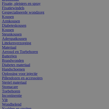
Fixatie, pleisters en spray
Fixatiewindels
Gespecialiseerde wondzorg
Kousen
Armkousen
Diabeteskousen
Kousen
Steunkousen
Aderspatkousen
Littekenverzorging
Materiaal
Aerosol en Toebehoren
Batterijen
Brandwonden
Diabetes materiaal
Handschoenen
Oplossing voor injectie
Pillendozen en accessoires
Steriel materiaal
Stomacare
Toebehoren
Incontinentie
Vilt
Wondhelend
Naalden en spuiten