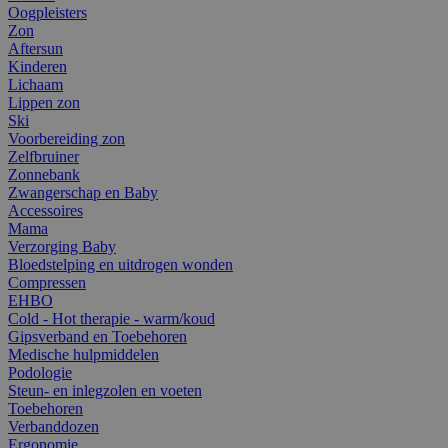
Oogpleisters
Zon
Aftersun
Kinderen
Lichaam
Lippen zon
Ski
Voorbereiding zon
Zelfbruiner
Zonnebank
Zwangerschap en Baby
Accessoires
Mama
Verzorging Baby
Bloedstelping en uitdrogen wonden
Compressen
EHBO
Cold - Hot therapie - warm/koud
Gipsverband en Toebehoren
Medische hulpmiddelen
Podologie
Steun- en inlegzolen en voeten
Toebehoren
Verbanddozen
Ergonomie