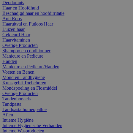
Deodorants
Haar en Hoofdhuid
Beschadigd haar en hoofdirritatie
Anti Roos
Haaruitval en Futloos Haar
Luizen haar
Gekleurd Haar
Haarvitaminen
Overige Producten
Shampoo en conditionner
Manicure en Pedicure
Handen
Manicure en Pedicure/Handen
Voeten en Benen
Mond en Tandhygiëne
Kunstgebit Toebehoren
Mondspoeling en Flosmiddel
Overige Producten
Tandenborstels
Tandpasta
Tandpasta homeopathie
Aften
Intieme Hygiëne
Intieme Hygienische Verbanden
Intieme Wasproducten