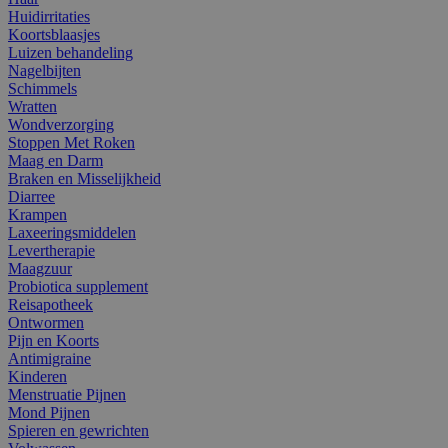
Huidirritaties
Koortsblaasjes
Luizen behandeling
Nagelbijten
Schimmels
Wratten
Wondverzorging
Stoppen Met Roken
Maag en Darm
Braken en Misselijkheid
Diarree
Krampen
Laxeeringsmiddelen
Levertherapie
Maagzuur
Probiotica supplement
Reisapotheek
Ontwormen
Pijn en Koorts
Antimigraine
Kinderen
Menstruatie Pijnen
Mond Pijnen
Spieren en gewrichten