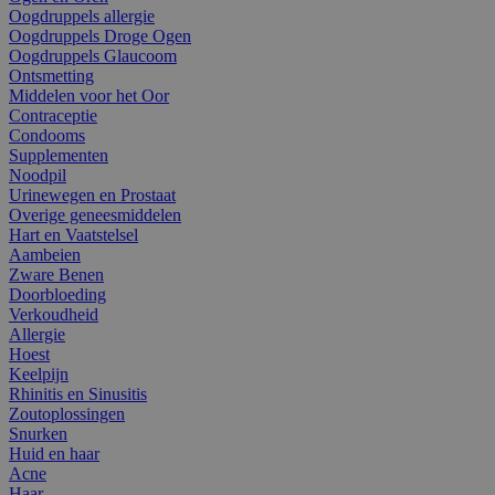
Oogdruppels allergie
Oogdruppels Droge Ogen
Oogdruppels Glaucoom
Ontsmetting
Middelen voor het Oor
Contraceptie
Condooms
Supplementen
Noodpil
Urinewegen en Prostaat
Overige geneesmiddelen
Hart en Vaatstelsel
Aambeien
Zware Benen
Doorbloeding
Verkoudheid
Allergie
Hoest
Keelpijn
Rhinitis en Sinusitis
Zoutoplossingen
Snurken
Huid en haar
Acne
Haar