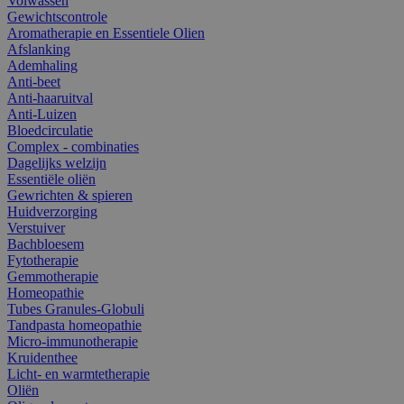
Volwassen
Gewichtscontrole
Aromatherapie en Essentiele Olien
Afslanking
Ademhaling
Anti-beet
Anti-haaruitval
Anti-Luizen
Bloedcirculatie
Complex - combinaties
Dagelijks welzijn
Essentiële oliën
Gewrichten & spieren
Huidverzorging
Verstuiver
Bachbloesem
Fytotherapie
Gemmotherapie
Homeopathie
Tubes Granules-Globuli
Tandpasta homeopathie
Micro-immunotherapie
Kruidenthee
Licht- en warmtetherapie
Oliën