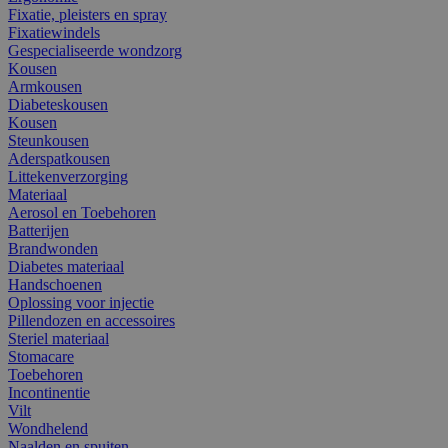
Fixatie, pleisters en spray
Fixatiewindels
Gespecialiseerde wondzorg
Kousen
Armkousen
Diabeteskousen
Kousen
Steunkousen
Aderspatkousen
Littekenverzorging
Materiaal
Aerosol en Toebehoren
Batterijen
Brandwonden
Diabetes materiaal
Handschoenen
Oplossing voor injectie
Pillendozen en accessoires
Steriel materiaal
Stomacare
Toebehoren
Incontinentie
Vilt
Wondhelend
Naalden en spuiten