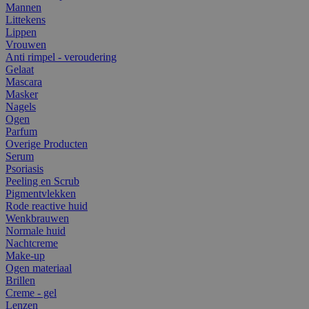
Mannen
Littekens
Lippen
Vrouwen
Anti rimpel - veroudering
Gelaat
Mascara
Masker
Nagels
Ogen
Parfum
Overige Producten
Serum
Psoriasis
Peeling en Scrub
Pigmentvlekken
Rode reactive huid
Wenkbrauwen
Normale huid
Nachtcreme
Make-up
Ogen materiaal
Brillen
Creme - gel
Lenzen