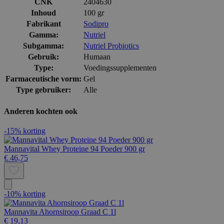
CNK
2404630
Inhoud
100 gr
Fabrikant
Sodipro
Gamma:
Nutriel
Subgamma:
Nutriel Probiotics
Gebruik:
Humaan
Type:
Voedingssupplementen
Farmaceutische vorm:
Gel
Type gebruiker:
Alle
Anderen kochten ook
-15% korting
Mannavital Whey Proteine 94 Poeder 900 gr
€ 46,75
-10% korting
Mannavita Ahornsiroop Graad C 1l
€ 19,13