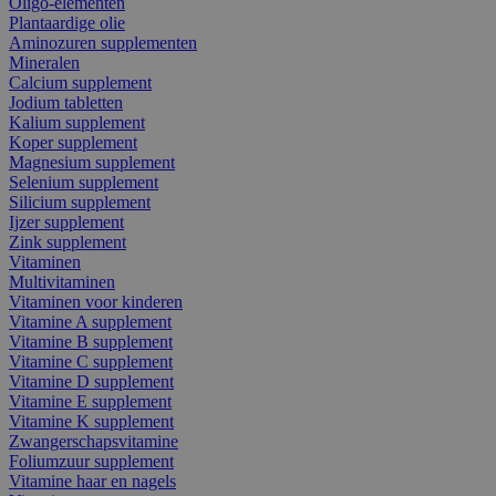
Oligo-elementen
Plantaardige olie
Aminozuren supplementen
Mineralen
Calcium supplement
Jodium tabletten
Kalium supplement
Koper supplement
Magnesium supplement
Selenium supplement
Silicium supplement
Ijzer supplement
Zink supplement
Vitaminen
Multivitaminen
Vitaminen voor kinderen
Vitamine A supplement
Vitamine B supplement
Vitamine C supplement
Vitamine D supplement
Vitamine E supplement
Vitamine K supplement
Zwangerschapsvitamine
Foliumzuur supplement
Vitamine haar en nagels