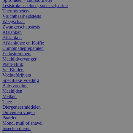
Spirometer - zuurstofmeter
Teststroken : bloed, speeksel, urine
Thermometers
Vruchtbaarheidstests
Weegschaal
Zwangerschapstests
Afslanken
Afslanken
Afslankthee en Koffie
Combinatiepreparaten
Eetlustremmers
Maaltijdvervanger
Platte Buik
Vet Binders
Vochtafdrijvers
Specifieke Voeding
Babyvoeding
Maaltijden
Melken
Thee
Diergeneesmiddelen
Duiven en vogels
Paarden
Mond, muil of snavel
Insecten dieren