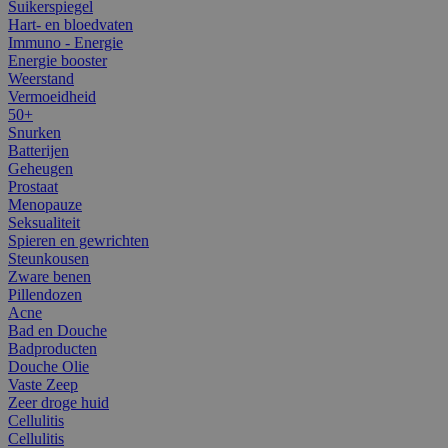
Suikerspiegel
Hart- en bloedvaten
Immuno - Energie
Energie booster
Weerstand
Vermoeidheid
50+
Snurken
Batterijen
Geheugen
Prostaat
Menopauze
Seksualiteit
Spieren en gewrichten
Steunkousen
Zware benen
Pillendozen
Acne
Bad en Douche
Badproducten
Douche Olie
Vaste Zeep
Zeer droge huid
Cellulitis
Cellulitis