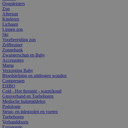
Oogpleisters
Zon
Aftersun
Kinderen
Lichaam
Lippen zon
Ski
Voorbereiding zon
Zelfbruiner
Zonnebank
Zwangerschap en Baby
Accessoires
Mama
Verzorging Baby
Bloedstelping en uitdrogen wonden
Compressen
EHBO
Cold - Hot therapie - warm/koud
Gipsverband en Toebehoren
Medische hulpmiddelen
Podologie
Steun- en inlegzolen en voeten
Toebehoren
Verbanddozen
Ergonomie