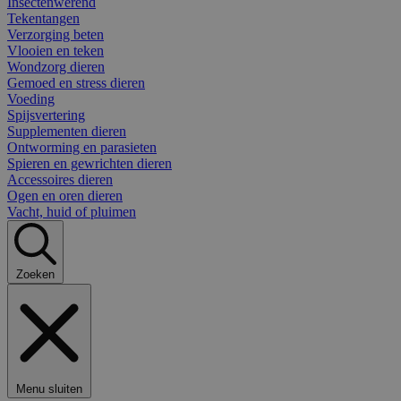
Insectenwerend
Tekentangen
Verzorging beten
Vlooien en teken
Wondzorg dieren
Gemoed en stress dieren
Voeding
Spijsvertering
Supplementen dieren
Ontworming en parasieten
Spieren en gewrichten dieren
Accessoires dieren
Ogen en oren dieren
Vacht, huid of pluimen
Zoeken
Menu sluiten