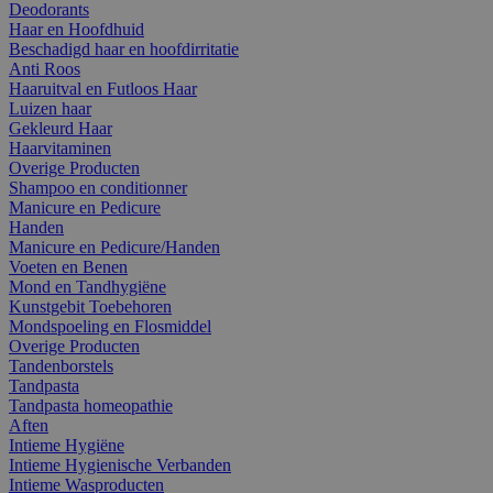
Deodorants
Haar en Hoofdhuid
Beschadigd haar en hoofdirritatie
Anti Roos
Haaruitval en Futloos Haar
Luizen haar
Gekleurd Haar
Haarvitaminen
Overige Producten
Shampoo en conditionner
Manicure en Pedicure
Handen
Manicure en Pedicure/Handen
Voeten en Benen
Mond en Tandhygiëne
Kunstgebit Toebehoren
Mondspoeling en Flosmiddel
Overige Producten
Tandenborstels
Tandpasta
Tandpasta homeopathie
Aften
Intieme Hygiëne
Intieme Hygienische Verbanden
Intieme Wasproducten