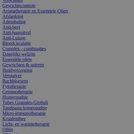
Volwassen
Gewichtscontrole
Aromatherapie en Essentiele Olien
Afslanking
Ademhaling
Anti-beet
Anti-haaruitval
Anti-Luizen
Bloedcirculatie
Complex - combinaties
Dagelijks welzijn
Essentiële oliën
Gewrichten & spieren
Huidverzorging
Verstuiver
Bachbloesem
Fytotherapie
Gemmotherapie
Homeopathie
Tubes Granules-Globuli
Tandpasta homeopathie
Micro-immunotherapie
Kruidenthee
Licht- en warmtetherapie
Oliën