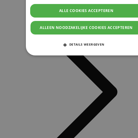
ALLE COOKIES ACCEPTEREN
ALLEEN NOODZAKELIJKE COOKIES ACCEPTEREN
DETAILS WEERGEVEN
STRIKT NOODZAKELIJKE COOKIES
PRESTATIE COOKIES
TARGETING COOKIES
FUNCTIONELE COOKIES
Strikt noodzakelijke cookies
Prestatie cookies