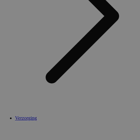
AWSALBCORS
1 week
Amazon.com Inc.
widget-
mediator.zopim.com
CookieScriptConsent
5 maanden 4
CookieScript
weken
.medibib.nl
Verzorging
Aanbieder