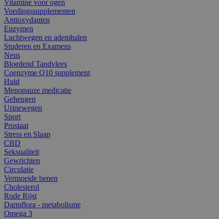
Vitamine voor ogen
Voedingssupplementen
Antioxydanten
Enzymen
Luchtwegen en ademhalen
Studeren en Examens
Neus
Bloedend Tandvlees
Coenzyme Q10 supplement
Huid
Menopauze medicatie
Geheugen
Urinewegen
Sport
Prostaat
Stress en Slaap
CBD
Seksualiteit
Gewrichten
Circulatie
Vermoeide benen
Cholesterol
Rode Rijst
Darmflora - metabolisme
Omega 3