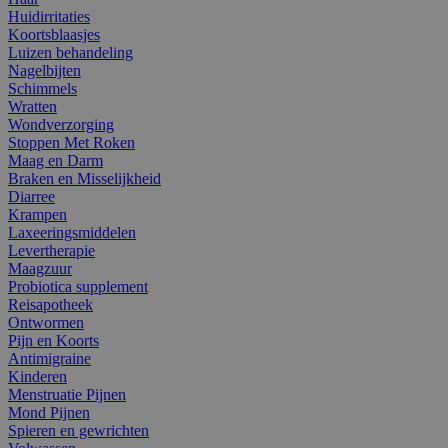
Huidirritaties
Koortsblaasjes
Luizen behandeling
Nagelbijten
Schimmels
Wratten
Wondverzorging
Stoppen Met Roken
Maag en Darm
Braken en Misselijkheid
Diarree
Krampen
Laxeeringsmiddelen
Levertherapie
Maagzuur
Probiotica supplement
Reisapotheek
Ontwormen
Pijn en Koorts
Antimigraine
Kinderen
Menstruatie Pijnen
Mond Pijnen
Spieren en gewrichten