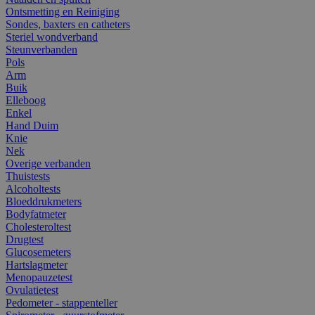
Ontsmetting en Reiniging
Sondes, baxters en catheters
Steriel wondverband
Steunverbanden
Pols
Arm
Buik
Elleboog
Enkel
Hand Duim
Knie
Nek
Overige verbanden
Thuistests
Alcoholtests
Bloeddrukmeters
Bodyfatmeter
Cholesteroltest
Drugtest
Glucosemeters
Hartslagmeter
Menopauzetest
Ovulatietest
Pedometer - stappenteller