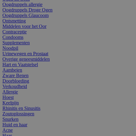
Oogdruppels allergie
Oogdruppels Droge Ogen
Oogdruppels Glaucoom
Ontsmetting
Middelen voor het Oor
Contraceptie
Condooms
Supplementen
Noodpil
Urinewegen en Prostaat
Overige geneesmiddelen
Hart en Vaatstelsel
Aambeien
Zware Benen
Doorbloeding
Verkoudheid
Allergie
Hoest
Keelpijn
Rhinitis en Sinusitis
Zoutoplossingen
Snurken
Huid en haar
Acne
Haar