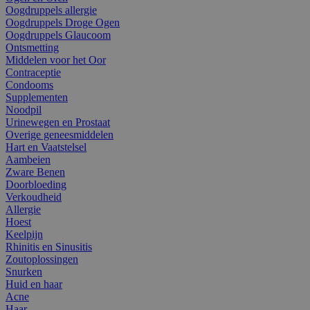
Oogdruppels allergie
Oogdruppels Droge Ogen
Oogdruppels Glaucoom
Ontsmetting
Middelen voor het Oor
Contraceptie
Condooms
Supplementen
Noodpil
Urinewegen en Prostaat
Overige geneesmiddelen
Hart en Vaatstelsel
Aambeien
Zware Benen
Doorbloeding
Verkoudheid
Allergie
Hoest
Keelpijn
Rhinitis en Sinusitis
Zoutoplossingen
Snurken
Huid en haar
Acne
Haar