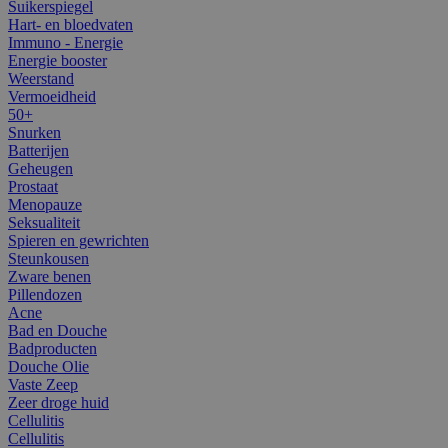
Suikerspiegel
Hart- en bloedvaten
Immuno - Energie
Energie booster
Weerstand
Vermoeidheid
50+
Snurken
Batterijen
Geheugen
Prostaat
Menopauze
Seksualiteit
Spieren en gewrichten
Steunkousen
Zware benen
Pillendozen
Acne
Bad en Douche
Badproducten
Douche Olie
Vaste Zeep
Zeer droge huid
Cellulitis
Cellulitis