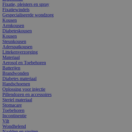
Fixatie, pleisters en spray
Fixatiewindels
Gespecialiseerde wondzorg
Kousen
Armkousen
Diabeteskousen
Kousen
Steunkousen
Aderspatkousen
Littekenverzorging
Materiaal
Aerosol en Toebehoren
Batterijen
Brandwonden
Diabetes materiaal
Handschoenen
Oplossing voor injectie
Pillendozen en accessoires
Steriel materiaal
Stomacare
Toebehoren
Incontinentie
Vilt
Wondhelend
Naalden en spuiten