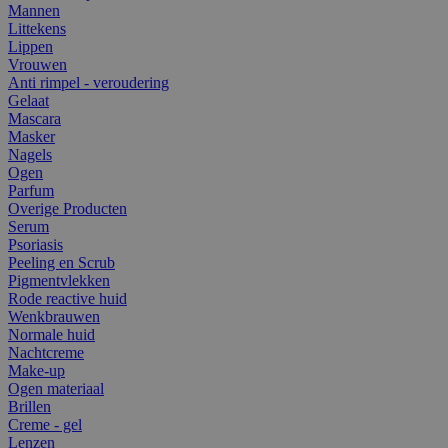
Mannen
Littekens
Lippen
Vrouwen
Anti rimpel - veroudering
Gelaat
Mascara
Masker
Nagels
Ogen
Parfum
Overige Producten
Serum
Psoriasis
Peeling en Scrub
Pigmentvlekken
Rode reactive huid
Wenkbrauwen
Normale huid
Nachtcreme
Make-up
Ogen materiaal
Brillen
Creme - gel
Lenzen