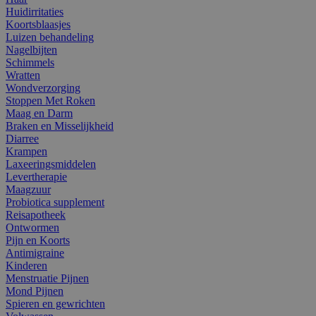
Huidirritaties
Koortsblaasjes
Luizen behandeling
Nagelbijten
Schimmels
Wratten
Wondverzorging
Stoppen Met Roken
Maag en Darm
Braken en Misselijkheid
Diarree
Krampen
Laxeeringsmiddelen
Levertherapie
Maagzuur
Probiotica supplement
Reisapotheek
Ontwormen
Pijn en Koorts
Antimigraine
Kinderen
Menstruatie Pijnen
Mond Pijnen
Spieren en gewrichten