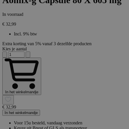
Aomix-g Capsule 80 X 605 mg
In voorraad
€ 32,99
Incl. 9% btw
Extra korting van 5% vanaf 3 dezelfde producten
Kies je aantal
In het winkelmandje
€ 32,99
In het winkelmandje
Voor 15u besteld, vandaag verzonden
Keuze uit Bpost of GLS als transporteur.