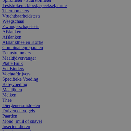
Spirometer - zuurstofmeter
Teststroken : bloed, speeksel, urine
Thermometers
Vruchtbaarheidstests
Weegschaal
Zwangerschapstests
Afslanken
Afslanken
Afslankthee en Koffie
Combinatiepreparaten
Eetlustremmers
Maaltijdvervanger
Platte Buik
Vet Binders
Vochtafdrijvers
Specifieke Voeding
Babyvoeding
Maaltijden
Melken
Thee
Diergeneesmiddelen
Duiven en vogels
Paarden
Mond, muil of snavel
Insecten dieren