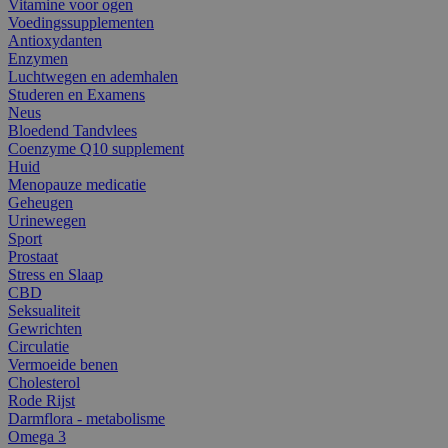
Vitamine voor ogen
Voedingssupplementen
Antioxydanten
Enzymen
Luchtwegen en ademhalen
Studeren en Examens
Neus
Bloedend Tandvlees
Coenzyme Q10 supplement
Huid
Menopauze medicatie
Geheugen
Urinewegen
Sport
Prostaat
Stress en Slaap
CBD
Seksualiteit
Gewrichten
Circulatie
Vermoeide benen
Cholesterol
Rode Rijst
Darmflora - metabolisme
Omega 3