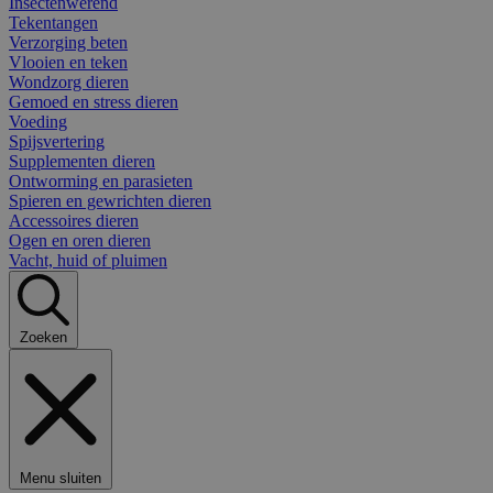
Insectenwerend
Tekentangen
Verzorging beten
Vlooien en teken
Wondzorg dieren
Gemoed en stress dieren
Voeding
Spijsvertering
Supplementen dieren
Ontworming en parasieten
Spieren en gewrichten dieren
Accessoires dieren
Ogen en oren dieren
Vacht, huid of pluimen
Zoeken
Menu sluiten