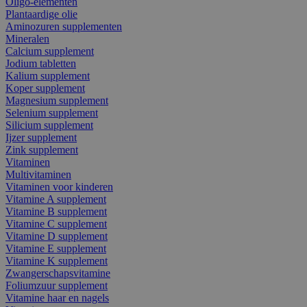
Oligo-elementen
Plantaardige olie
Aminozuren supplementen
Mineralen
Calcium supplement
Jodium tabletten
Kalium supplement
Koper supplement
Magnesium supplement
Selenium supplement
Silicium supplement
Ijzer supplement
Zink supplement
Vitaminen
Multivitaminen
Vitaminen voor kinderen
Vitamine A supplement
Vitamine B supplement
Vitamine C supplement
Vitamine D supplement
Vitamine E supplement
Vitamine K supplement
Zwangerschapsvitamine
Foliumzuur supplement
Vitamine haar en nagels