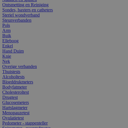
Ontsmetting en Reiniging
Sondes, baxters en catheters
Steriel wondverband
Steunverbanden
Pols
Arm
Buik
Elleboog
Enkel
Hand Duim
Knie
Nek
Overige verbanden
Thuistests
Alcoholtests
Bloeddrukmeters
Bodyfatmeter
Cholesteroltest
Drugtest
Glucosemeters
Hartslagmeter
Menopauzetest
Ovulatietest
Pedometer - stappenteller