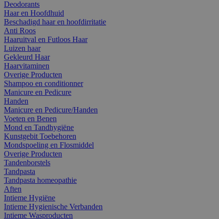
Deodorants
Haar en Hoofdhuid
Beschadigd haar en hoofdirritatie
Anti Roos
Haaruitval en Futloos Haar
Luizen haar
Gekleurd Haar
Haarvitaminen
Overige Producten
Shampoo en conditionner
Manicure en Pedicure
Handen
Manicure en Pedicure/Handen
Voeten en Benen
Mond en Tandhygiëne
Kunstgebit Toebehoren
Mondspoeling en Flosmiddel
Overige Producten
Tandenborstels
Tandpasta
Tandpasta homeopathie
Aften
Intieme Hygiëne
Intieme Hygienische Verbanden
Intieme Wasproducten