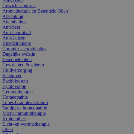
Volwassen
Gewichtscontrole
Aromatherapie en Essentiele Olien
Afslanking
Ademhaling
Anti-beet
Anti-haaruitval
Anti-Luizen
Bloedcirculatie
Complex - combinaties
Dagelijks welzijn
Essentiële oliën
Gewrichten & spieren
Huidverzorging
Verstuiver
Bachbloesem
Fytotherapie
Gemmotherapie
Homeopathie
Tubes Granules-Globuli
Tandpasta homeopathie
Micro-immunotherapie
Kruidenthee
Licht- en warmtetherapie
Oliën