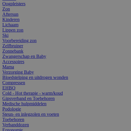
Oogpleisters
Zon
Aftersun
Kinderen
Lichaam
Lippen zon
Ski
Voorbereiding zon
Zelfbruiner
Zonnebank
Zwangerschap en Baby
Accessoires
Mama
Verzorging Baby
Bloedstelping en uitdrogen wonden
Compressen
EHBO
Cold - Hot therapie - warm/koud
Gipsverband en Toebehoren
Medische hulpmiddelen
Podologie
Steun- en inlegzolen en voeten
Toebehoren
Verbanddozen
Ergonomie