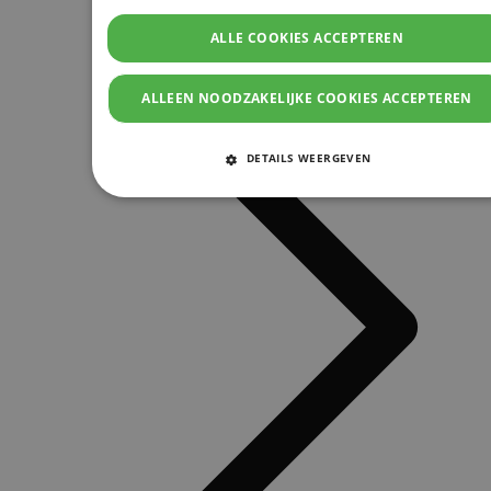
ALLE COOKIES ACCEPTEREN
ALLEEN NOODZAKELIJKE COOKIES ACCEPTEREN
DETAILS WEERGEVEN
STRIKT NOODZAKELIJKE COOKIES
PRESTATIE COOKIES
TARGETING COOKIES
FUNCTIONELE COOKIES
Strikt noodzakelijke cookies
Prestatie cookies