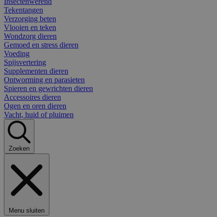
Insectenwerend
Tekentangen
Verzorging beten
Vlooien en teken
Wondzorg dieren
Gemoed en stress dieren
Voeding
Spijsvertering
Supplementen dieren
Ontworming en parasieten
Spieren en gewrichten dieren
Accessoires dieren
Ogen en oren dieren
Vacht, huid of pluimen
Zoeken
Menu sluiten