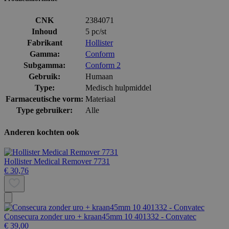
CNK
2384071
Inhoud
5 pc/st
Fabrikant
Hollister
Gamma:
Conform
Subgamma:
Conform 2
Gebruik:
Humaan
Type:
Medisch hulpmiddel
Farmaceutische vorm:
Materiaal
Type gebruiker:
Alle
Anderen kochten ook
Hollister Medical Remover 7731
€ 30,76
Consecura zonder uro + kraan45mm 10 401332 - Convatec
€ 39,00