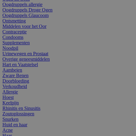
Oogdruppels allergie
Oogdruppels Droge Ogen
Oogdruppels Glaucoom
Ontsmetting
Middelen voor het Oor
Contraceptie
Condooms
Supplementen
Noodpil
Urinewegen en Prostaat
Overige geneesmiddelen
Hart en Vaatstelsel
Aambeien
Zware Benen
Doorbloeding
Verkoudheid
Allergie
Hoest
Keelpijn
Rhinitis en Sinusitis
Zoutoplossingen
Snurken
Huid en haar
Acne
Haar