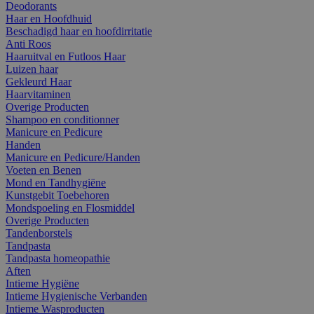
Deodorants
Haar en Hoofdhuid
Beschadigd haar en hoofdirritatie
Anti Roos
Haaruitval en Futloos Haar
Luizen haar
Gekleurd Haar
Haarvitaminen
Overige Producten
Shampoo en conditionner
Manicure en Pedicure
Handen
Manicure en Pedicure/Handen
Voeten en Benen
Mond en Tandhygiëne
Kunstgebit Toebehoren
Mondspoeling en Flosmiddel
Overige Producten
Tandenborstels
Tandpasta
Tandpasta homeopathie
Aften
Intieme Hygiëne
Intieme Hygienische Verbanden
Intieme Wasproducten