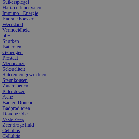
Suikerspiegel
Hart- en bloedvaten
Immuno - Energie
Energie booster
Weerstand
Vermoeidheid
50+
Snurken
Batterijen
Geheugen
Prostaat
Menopauze
Seksualiteit
Spieren en gewrichten
Steunkousen
Zware benen
Pillendozen
Acne
Bad en Douche
Badproducten
Douche Olie
Vaste Zeep
Zeer droge huid
Cellulitis
Cellulitis