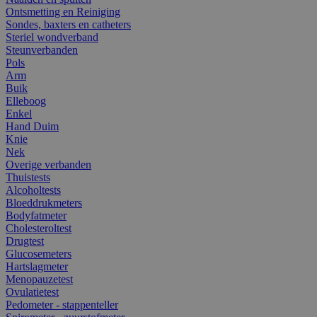
Ontsmetting en Reiniging
Sondes, baxters en catheters
Steriel wondverband
Steunverbanden
Pols
Arm
Buik
Elleboog
Enkel
Hand Duim
Knie
Nek
Overige verbanden
Thuistests
Alcoholtests
Bloeddrukmeters
Bodyfatmeter
Cholesteroltest
Drugtest
Glucosemeters
Hartslagmeter
Menopauzetest
Ovulatietest
Pedometer - stappenteller