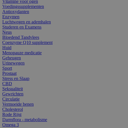
Vitamine voor ogen
Voedingssupplementen
Antioxydanten
Enzymen
Luchtwegen en ademhalen
Studeren en Examens
Neus
Bloedend Tandvlees
Coenzyme Q10 supplement
Huid
Menopauze medicatie
Geheugen
Urinewegen
Sport
Prostaat
Stress en Slaap
CBD
Seksualiteit
Gewrichten
Circulatie
Vermoeide benen
Cholesterol
Rode Rijst
Darmflora - metabolisme
Omega 3