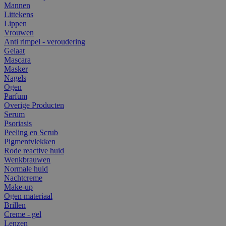
Mannen
Littekens
Lippen
Vrouwen
Anti rimpel - veroudering
Gelaat
Mascara
Masker
Nagels
Ogen
Parfum
Overige Producten
Serum
Psoriasis
Peeling en Scrub
Pigmentvlekken
Rode reactive huid
Wenkbrauwen
Normale huid
Nachtcreme
Make-up
Ogen materiaal
Brillen
Creme - gel
Lenzen