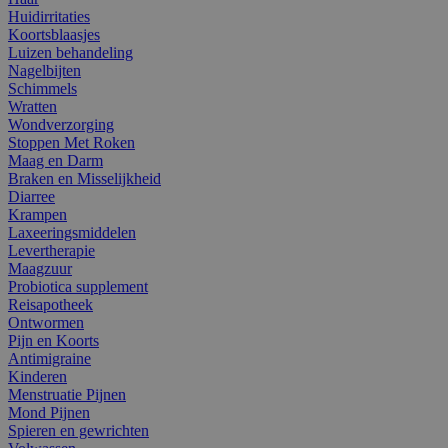
Huidirritaties
Koortsblaasjes
Luizen behandeling
Nagelbijten
Schimmels
Wratten
Wondverzorging
Stoppen Met Roken
Maag en Darm
Braken en Misselijkheid
Diarree
Krampen
Laxeeringsmiddelen
Levertherapie
Maagzuur
Probiotica supplement
Reisapotheek
Ontwormen
Pijn en Koorts
Antimigraine
Kinderen
Menstruatie Pijnen
Mond Pijnen
Spieren en gewrichten