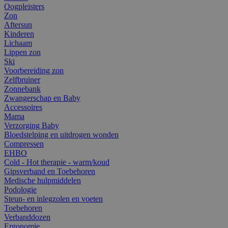
Oogpleisters
Zon
Aftersun
Kinderen
Lichaam
Lippen zon
Ski
Voorbereiding zon
Zelfbruiner
Zonnebank
Zwangerschap en Baby
Accessoires
Mama
Verzorging Baby
Bloedstelping en uitdrogen wonden
Compressen
EHBO
Cold - Hot therapie - warm/koud
Gipsverband en Toebehoren
Medische hulpmiddelen
Podologie
Steun- en inlegzolen en voeten
Toebehoren
Verbanddozen
Ergonomie