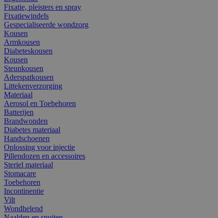
Fixatie, pleisters en spray
Fixatiewindels
Gespecialiseerde wondzorg
Kousen
Armkousen
Diabeteskousen
Kousen
Steunkousen
Aderspatkousen
Littekenverzorging
Materiaal
Aerosol en Toebehoren
Batterijen
Brandwonden
Diabetes materiaal
Handschoenen
Oplossing voor injectie
Pillendozen en accessoires
Steriel materiaal
Stomacare
Toebehoren
Incontinentie
Vilt
Wondhelend
Naalden en spuiten