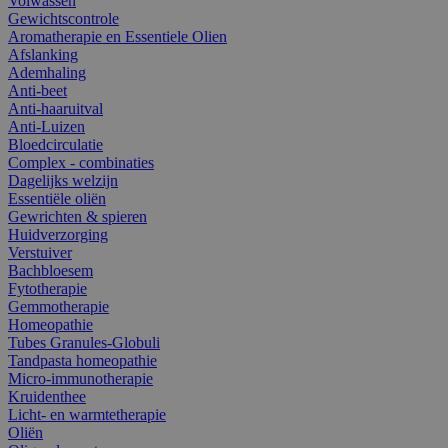
Volwassen
Gewichtscontrole
Aromatherapie en Essentiele Olien
Afslanking
Ademhaling
Anti-beet
Anti-haaruitval
Anti-Luizen
Bloedcirculatie
Complex - combinaties
Dagelijks welzijn
Essentiële oliën
Gewrichten & spieren
Huidverzorging
Verstuiver
Bachbloesem
Fytotherapie
Gemmotherapie
Homeopathie
Tubes Granules-Globuli
Tandpasta homeopathie
Micro-immunotherapie
Kruidenthee
Licht- en warmtetherapie
Oliën