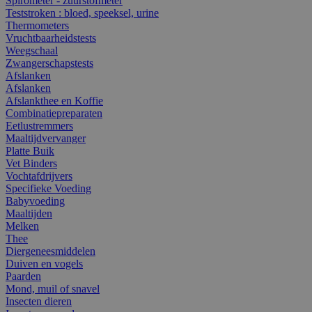
Spirometer - zuurstofmeter
Teststroken : bloed, speeksel, urine
Thermometers
Vruchtbaarheidstests
Weegschaal
Zwangerschapstests
Afslanken
Afslanken
Afslankthee en Koffie
Combinatiepreparaten
Eetlustremmers
Maaltijdvervanger
Platte Buik
Vet Binders
Vochtafdrijvers
Specifieke Voeding
Babyvoeding
Maaltijden
Melken
Thee
Diergeneesmiddelen
Duiven en vogels
Paarden
Mond, muil of snavel
Insecten dieren