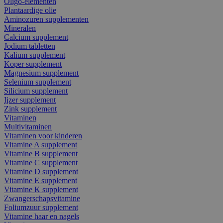
Oligo-elementen
Plantaardige olie
Aminozuren supplementen
Mineralen
Calcium supplement
Jodium tabletten
Kalium supplement
Koper supplement
Magnesium supplement
Selenium supplement
Silicium supplement
Ijzer supplement
Zink supplement
Vitaminen
Multivitaminen
Vitaminen voor kinderen
Vitamine A supplement
Vitamine B supplement
Vitamine C supplement
Vitamine D supplement
Vitamine E supplement
Vitamine K supplement
Zwangerschapsvitamine
Foliumzuur supplement
Vitamine haar en nagels