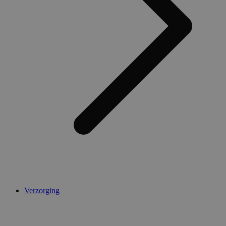
AWSALBCORS
1 week
Amazon.com Inc.
widget-
mediator.zopim.com
CookieScriptConsent
5 maanden 4
CookieScript
weken
.medibib.nl
Verzorging
Aanbieder