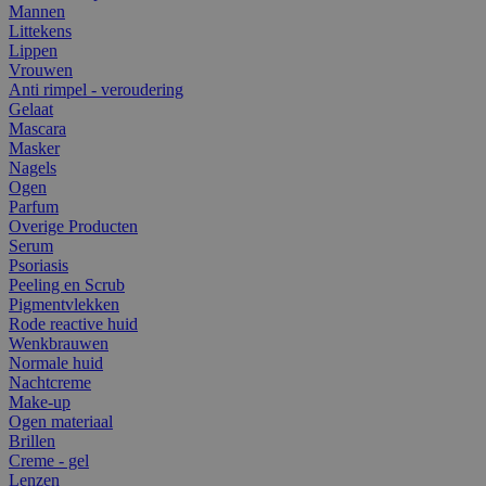
Mannen
Littekens
Lippen
Vrouwen
Anti rimpel - veroudering
Gelaat
Mascara
Masker
Nagels
Ogen
Parfum
Overige Producten
Serum
Psoriasis
Peeling en Scrub
Pigmentvlekken
Rode reactive huid
Wenkbrauwen
Normale huid
Nachtcreme
Make-up
Ogen materiaal
Brillen
Creme - gel
Lenzen