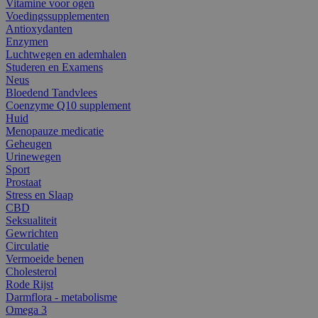
Vitamine voor ogen
Voedingssupplementen
Antioxydanten
Enzymen
Luchtwegen en ademhalen
Studeren en Examens
Neus
Bloedend Tandvlees
Coenzyme Q10 supplement
Huid
Menopauze medicatie
Geheugen
Urinewegen
Sport
Prostaat
Stress en Slaap
CBD
Seksualiteit
Gewrichten
Circulatie
Vermoeide benen
Cholesterol
Rode Rijst
Darmflora - metabolisme
Omega 3