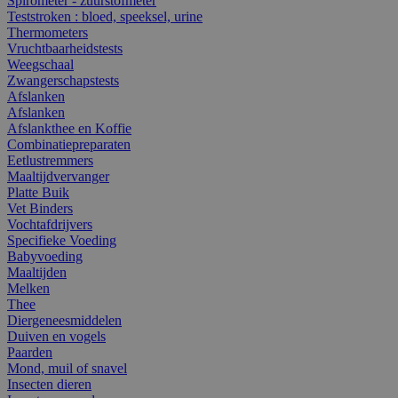
Spirometer - zuurstofmeter
Teststroken : bloed, speeksel, urine
Thermometers
Vruchtbaarheidstests
Weegschaal
Zwangerschapstests
Afslanken
Afslanken
Afslankthee en Koffie
Combinatiepreparaten
Eetlustremmers
Maaltijdvervanger
Platte Buik
Vet Binders
Vochtafdrijvers
Specifieke Voeding
Babyvoeding
Maaltijden
Melken
Thee
Diergeneesmiddelen
Duiven en vogels
Paarden
Mond, muil of snavel
Insecten dieren