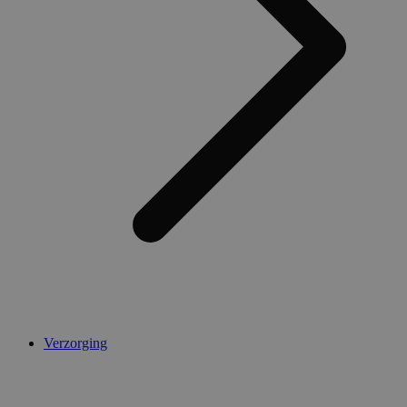
AWSALBCORS
1 week
Amazon.com Inc.
widget-
mediator.zopim.com
CookieScriptConsent
5 maanden 4
CookieScript
weken
.medibib.nl
Verzorging
Aanbieder