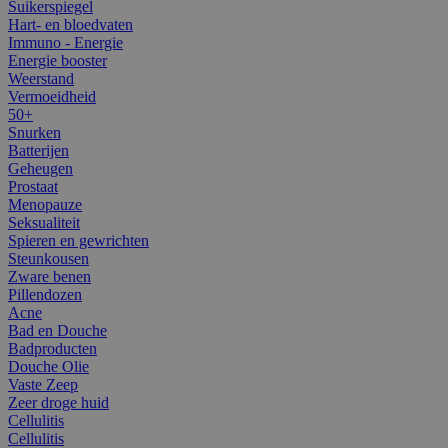
Suikerspiegel
Hart- en bloedvaten
Immuno - Energie
Energie booster
Weerstand
Vermoeidheid
50+
Snurken
Batterijen
Geheugen
Prostaat
Menopauze
Seksualiteit
Spieren en gewrichten
Steunkousen
Zware benen
Pillendozen
Acne
Bad en Douche
Badproducten
Douche Olie
Vaste Zeep
Zeer droge huid
Cellulitis
Cellulitis