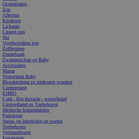
Oogpleisters
Zon
Aftersun
Kinderen
Lichaam
Lippen zon
Ski
Voorbereiding zon
Zelfbruiner
Zonnebank
Zwangerschap en Baby
Accessoires
Mama
Verzorging Baby
Bloedstelping en uitdrogen wonden
Compressen
EHBO
Cold - Hot therapie - warm/koud
Gipsverband en Toebehoren
Medische hulpmiddelen
Podologie
Steun- en inlegzolen en voeten
Toebehoren
Verbanddozen
Ergonomie