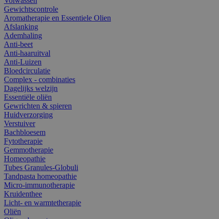
Volwassen
Gewichtscontrole
Aromatherapie en Essentiele Olien
Afslanking
Ademhaling
Anti-beet
Anti-haaruitval
Anti-Luizen
Bloedcirculatie
Complex - combinaties
Dagelijks welzijn
Essentiële oliën
Gewrichten & spieren
Huidverzorging
Verstuiver
Bachbloesem
Fytotherapie
Gemmotherapie
Homeopathie
Tubes Granules-Globuli
Tandpasta homeopathie
Micro-immunotherapie
Kruidenthee
Licht- en warmtetherapie
Oliën