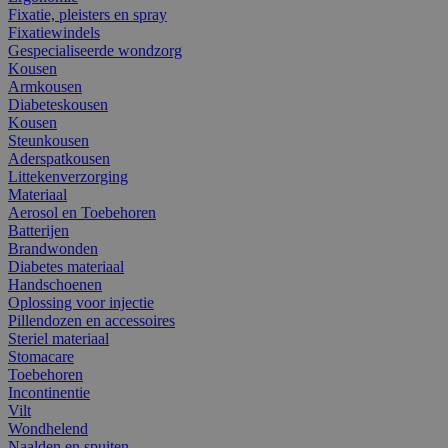
Fixatie, pleisters en spray
Fixatiewindels
Gespecialiseerde wondzorg
Kousen
Armkousen
Diabeteskousen
Kousen
Steunkousen
Aderspatkousen
Littekenverzorging
Materiaal
Aerosol en Toebehoren
Batterijen
Brandwonden
Diabetes materiaal
Handschoenen
Oplossing voor injectie
Pillendozen en accessoires
Steriel materiaal
Stomacare
Toebehoren
Incontinentie
Vilt
Wondhelend
Naalden en spuiten