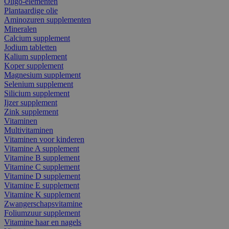
Oligo-elementen
Plantaardige olie
Aminozuren supplementen
Mineralen
Calcium supplement
Jodium tabletten
Kalium supplement
Koper supplement
Magnesium supplement
Selenium supplement
Silicium supplement
Ijzer supplement
Zink supplement
Vitaminen
Multivitaminen
Vitaminen voor kinderen
Vitamine A supplement
Vitamine B supplement
Vitamine C supplement
Vitamine D supplement
Vitamine E supplement
Vitamine K supplement
Zwangerschapsvitamine
Foliumzuur supplement
Vitamine haar en nagels