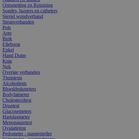
Ontsmetting en Reiniging
Sondes, baxters en catheters
Steriel wondverband
Steunverbanden
Pols
Arm
Buik
Elleboog
Enkel
Hand Duim
Knie
Nek
Overige verbanden
Thuistests
Alcoholtests
Bloeddrukmeters
Bodyfatmeter
Cholesteroltest
Drugtest
Glucosemeters
Hartslagmeter
Menopauzetest
Ovulatietest
Pedometer - stappenteller