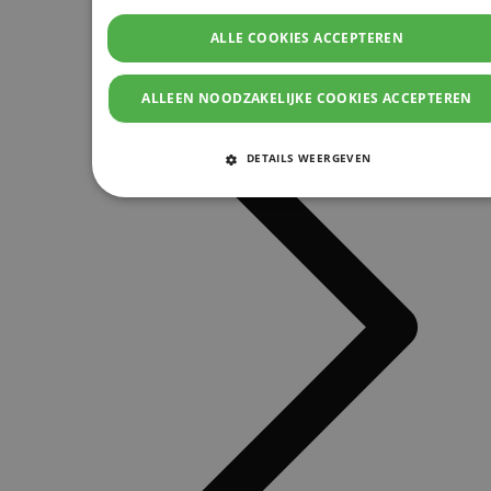
ALLE COOKIES ACCEPTEREN
ALLEEN NOODZAKELIJKE COOKIES ACCEPTEREN
DETAILS WEERGEVEN
STRIKT NOODZAKELIJKE COOKIES
PRESTATIE COOKIES
TARGETING COOKIES
FUNCTIONELE COOKIES
Strikt noodzakelijke cookies
Prestatie cookies