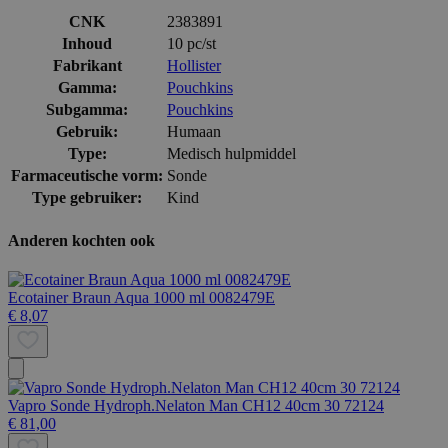
CNK
2383891
Inhoud
10 pc/st
Fabrikant
Hollister
Gamma:
Pouchkins
Subgamma:
Pouchkins
Gebruik:
Humaan
Type:
Medisch hulpmiddel
Farmaceutische vorm:
Sonde
Type gebruiker:
Kind
Anderen kochten ook
Ecotainer Braun Aqua 1000 ml 0082479E
€ 8,07
Vapro Sonde Hydroph.Nelaton Man CH12 40cm 30 72124
€ 81,00