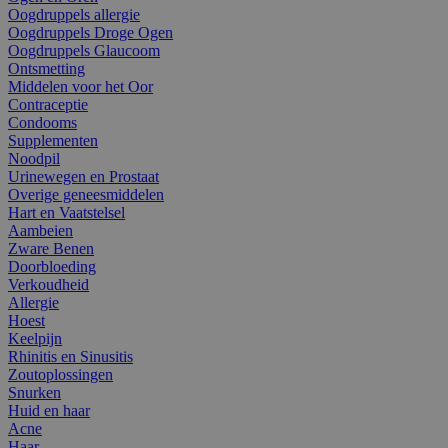
Oogdruppels allergie
Oogdruppels Droge Ogen
Oogdruppels Glaucoom
Ontsmetting
Middelen voor het Oor
Contraceptie
Condooms
Supplementen
Noodpil
Urinewegen en Prostaat
Overige geneesmiddelen
Hart en Vaatstelsel
Aambeien
Zware Benen
Doorbloeding
Verkoudheid
Allergie
Hoest
Keelpijn
Rhinitis en Sinusitis
Zoutoplossingen
Snurken
Huid en haar
Acne
Haar