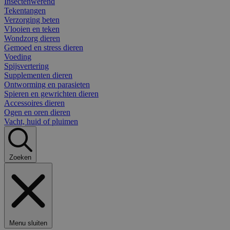
Insectenwerend
Tekentangen
Verzorging beten
Vlooien en teken
Wondzorg dieren
Gemoed en stress dieren
Voeding
Spijsvertering
Supplementen dieren
Ontworming en parasieten
Spieren en gewrichten dieren
Accessoires dieren
Ogen en oren dieren
Vacht, huid of pluimen
Zoeken
Menu sluiten