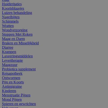
Huidirritaties
Koortsblaasjes
Luizen behandeling
Nagelbijten
Schimmels
Wratten
Wondverzorging
Stoppen Met Roken
Maag en Darm
Braken en Misselijkheid
Diarree
Krampen
Laxeeringsmiddelen
Levertherapie
Maagzuur
Probiotica supplement
Reisapotheek
Ontwormen
Pijn en Koorts
Antimigraine
Kinderen
Menstruatie Pijnen
Mond Pijnen
Spieren en gewrichten