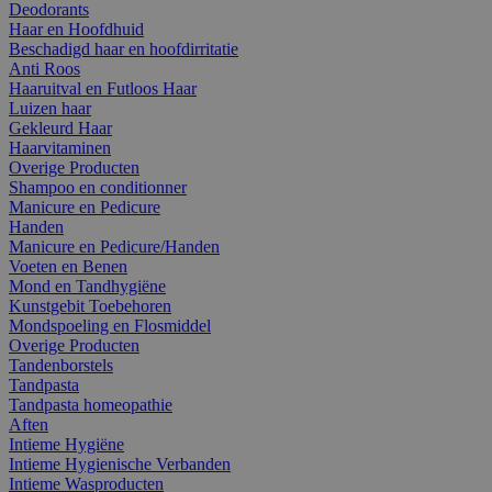
Deodorants
Haar en Hoofdhuid
Beschadigd haar en hoofdirritatie
Anti Roos
Haaruitval en Futloos Haar
Luizen haar
Gekleurd Haar
Haarvitaminen
Overige Producten
Shampoo en conditionner
Manicure en Pedicure
Handen
Manicure en Pedicure/Handen
Voeten en Benen
Mond en Tandhygiëne
Kunstgebit Toebehoren
Mondspoeling en Flosmiddel
Overige Producten
Tandenborstels
Tandpasta
Tandpasta homeopathie
Aften
Intieme Hygiëne
Intieme Hygienische Verbanden
Intieme Wasproducten