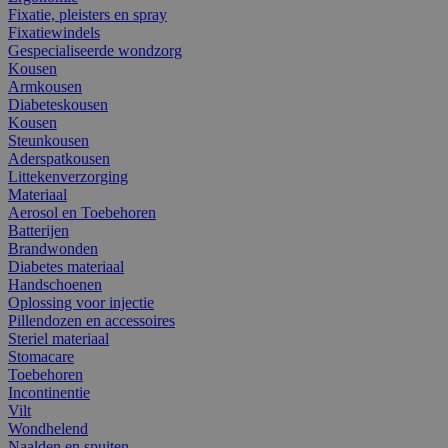
Fixatie, pleisters en spray
Fixatiewindels
Gespecialiseerde wondzorg
Kousen
Armkousen
Diabeteskousen
Kousen
Steunkousen
Aderspatkousen
Littekenverzorging
Materiaal
Aerosol en Toebehoren
Batterijen
Brandwonden
Diabetes materiaal
Handschoenen
Oplossing voor injectie
Pillendozen en accessoires
Steriel materiaal
Stomacare
Toebehoren
Incontinentie
Vilt
Wondhelend
Naalden en spuiten