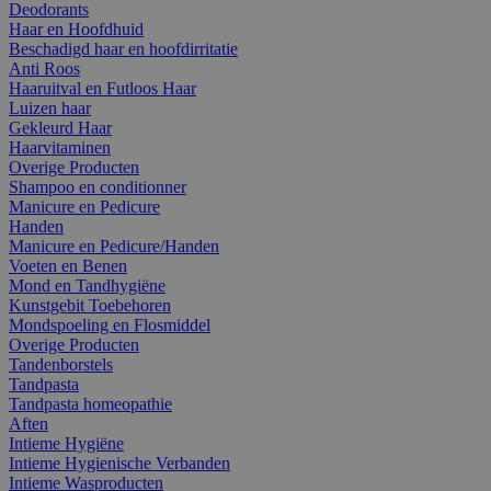
Deodorants
Haar en Hoofdhuid
Beschadigd haar en hoofdirritatie
Anti Roos
Haaruitval en Futloos Haar
Luizen haar
Gekleurd Haar
Haarvitaminen
Overige Producten
Shampoo en conditionner
Manicure en Pedicure
Handen
Manicure en Pedicure/Handen
Voeten en Benen
Mond en Tandhygiëne
Kunstgebit Toebehoren
Mondspoeling en Flosmiddel
Overige Producten
Tandenborstels
Tandpasta
Tandpasta homeopathie
Aften
Intieme Hygiëne
Intieme Hygienische Verbanden
Intieme Wasproducten