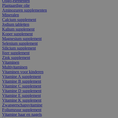
Oligo-elementen
Plantaardige olie
Aminozuren supplementen
Mineralen
Calcium supplement
Jodium tabletten
Kalium supplement
Koper supplement
Magnesium supplement
Selenium supplement
Silicium supplement
Ijzer supplement
Zink supplement
Vitaminen
Multivitaminen
Vitaminen voor kinderen
Vitamine A supplement
Vitamine B supplement
Vitamine C supplement
Vitamine D supplement
Vitamine E supplement
Vitamine K supplement
Zwangerschapsvitamine
Foliumzuur supplement
Vitamine haar en nagels