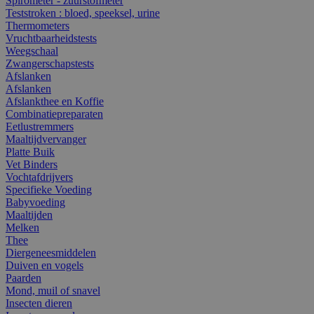
Spirometer - zuurstofmeter
Teststroken : bloed, speeksel, urine
Thermometers
Vruchtbaarheidstests
Weegschaal
Zwangerschapstests
Afslanken
Afslanken
Afslankthee en Koffie
Combinatiepreparaten
Eetlustremmers
Maaltijdvervanger
Platte Buik
Vet Binders
Vochtafdrijvers
Specifieke Voeding
Babyvoeding
Maaltijden
Melken
Thee
Diergeneesmiddelen
Duiven en vogels
Paarden
Mond, muil of snavel
Insecten dieren