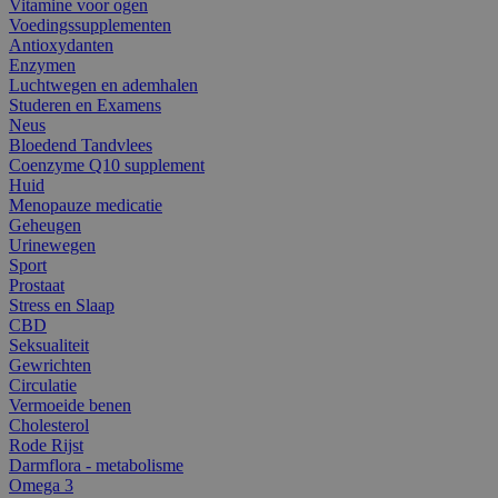
Vitamine voor ogen
Voedingssupplementen
Antioxydanten
Enzymen
Luchtwegen en ademhalen
Studeren en Examens
Neus
Bloedend Tandvlees
Coenzyme Q10 supplement
Huid
Menopauze medicatie
Geheugen
Urinewegen
Sport
Prostaat
Stress en Slaap
CBD
Seksualiteit
Gewrichten
Circulatie
Vermoeide benen
Cholesterol
Rode Rijst
Darmflora - metabolisme
Omega 3