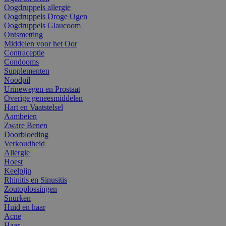
Oogdruppels allergie
Oogdruppels Droge Ogen
Oogdruppels Glaucoom
Ontsmetting
Middelen voor het Oor
Contraceptie
Condooms
Supplementen
Noodpil
Urinewegen en Prostaat
Overige geneesmiddelen
Hart en Vaatstelsel
Aambeien
Zware Benen
Doorbloeding
Verkoudheid
Allergie
Hoest
Keelpijn
Rhinitis en Sinusitis
Zoutoplossingen
Snurken
Huid en haar
Acne
Haar