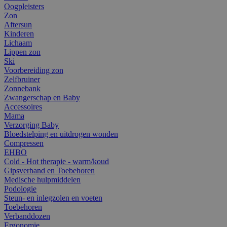
Oogpleisters
Zon
Aftersun
Kinderen
Lichaam
Lippen zon
Ski
Voorbereiding zon
Zelfbruiner
Zonnebank
Zwangerschap en Baby
Accessoires
Mama
Verzorging Baby
Bloedstelping en uitdrogen wonden
Compressen
EHBO
Cold - Hot therapie - warm/koud
Gipsverband en Toebehoren
Medische hulpmiddelen
Podologie
Steun- en inlegzolen en voeten
Toebehoren
Verbanddozen
Ergonomie