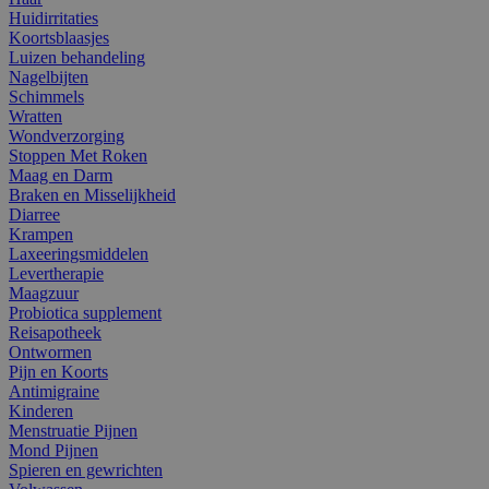
Huidirritaties
Koortsblaasjes
Luizen behandeling
Nagelbijten
Schimmels
Wratten
Wondverzorging
Stoppen Met Roken
Maag en Darm
Braken en Misselijkheid
Diarree
Krampen
Laxeeringsmiddelen
Levertherapie
Maagzuur
Probiotica supplement
Reisapotheek
Ontwormen
Pijn en Koorts
Antimigraine
Kinderen
Menstruatie Pijnen
Mond Pijnen
Spieren en gewrichten