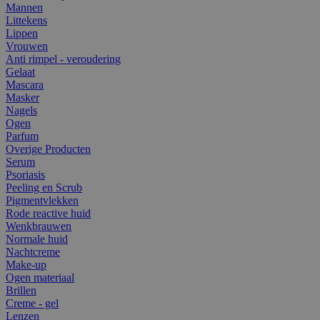
Mannen
Littekens
Lippen
Vrouwen
Anti rimpel - veroudering
Gelaat
Mascara
Masker
Nagels
Ogen
Parfum
Overige Producten
Serum
Psoriasis
Peeling en Scrub
Pigmentvlekken
Rode reactive huid
Wenkbrauwen
Normale huid
Nachtcreme
Make-up
Ogen materiaal
Brillen
Creme - gel
Lenzen