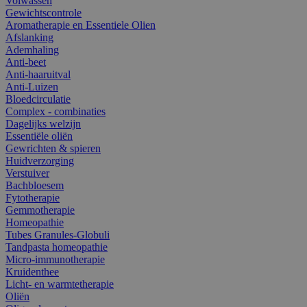
Volwassen
Gewichtscontrole
Aromatherapie en Essentiele Olien
Afslanking
Ademhaling
Anti-beet
Anti-haaruitval
Anti-Luizen
Bloedcirculatie
Complex - combinaties
Dagelijks welzijn
Essentiële oliën
Gewrichten & spieren
Huidverzorging
Verstuiver
Bachbloesem
Fytotherapie
Gemmotherapie
Homeopathie
Tubes Granules-Globuli
Tandpasta homeopathie
Micro-immunotherapie
Kruidenthee
Licht- en warmtetherapie
Oliën