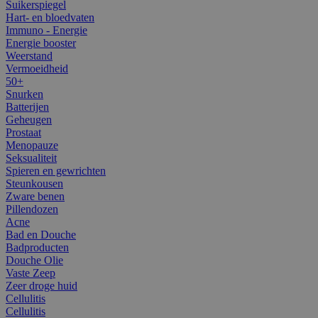
Suikerspiegel
Hart- en bloedvaten
Immuno - Energie
Energie booster
Weerstand
Vermoeidheid
50+
Snurken
Batterijen
Geheugen
Prostaat
Menopauze
Seksualiteit
Spieren en gewrichten
Steunkousen
Zware benen
Pillendozen
Acne
Bad en Douche
Badproducten
Douche Olie
Vaste Zeep
Zeer droge huid
Cellulitis
Cellulitis