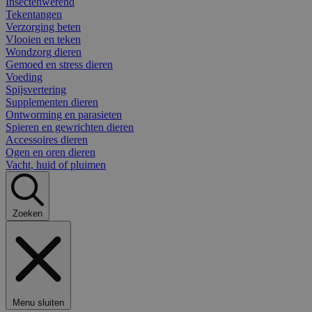
Insectenwerend
Tekentangen
Verzorging beten
Vlooien en teken
Wondzorg dieren
Gemoed en stress dieren
Voeding
Spijsvertering
Supplementen dieren
Ontworming en parasieten
Spieren en gewrichten dieren
Accessoires dieren
Ogen en oren dieren
Vacht, huid of pluimen
Zoeken
Menu sluiten