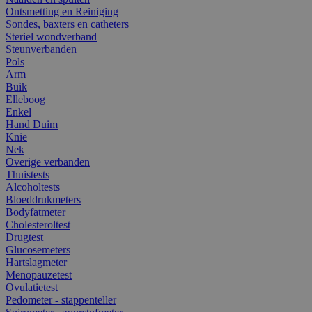
Ontsmetting en Reiniging
Sondes, baxters en catheters
Steriel wondverband
Steunverbanden
Pols
Arm
Buik
Elleboog
Enkel
Hand Duim
Knie
Nek
Overige verbanden
Thuistests
Alcoholtests
Bloeddrukmeters
Bodyfatmeter
Cholesteroltest
Drugtest
Glucosemeters
Hartslagmeter
Menopauzetest
Ovulatietest
Pedometer - stappenteller