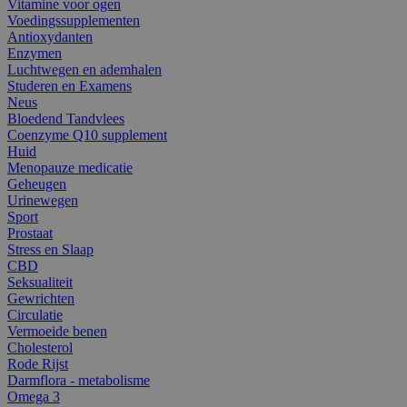
Vitamine voor ogen
Voedingssupplementen
Antioxydanten
Enzymen
Luchtwegen en ademhalen
Studeren en Examens
Neus
Bloedend Tandvlees
Coenzyme Q10 supplement
Huid
Menopauze medicatie
Geheugen
Urinewegen
Sport
Prostaat
Stress en Slaap
CBD
Seksualiteit
Gewrichten
Circulatie
Vermoeide benen
Cholesterol
Rode Rijst
Darmflora - metabolisme
Omega 3