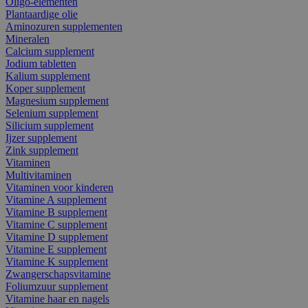
Oligo-elementen
Plantaardige olie
Aminozuren supplementen
Mineralen
Calcium supplement
Jodium tabletten
Kalium supplement
Koper supplement
Magnesium supplement
Selenium supplement
Silicium supplement
Ijzer supplement
Zink supplement
Vitaminen
Multivitaminen
Vitaminen voor kinderen
Vitamine A supplement
Vitamine B supplement
Vitamine C supplement
Vitamine D supplement
Vitamine E supplement
Vitamine K supplement
Zwangerschapsvitamine
Foliumzuur supplement
Vitamine haar en nagels