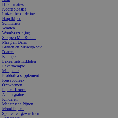
Huidirritaties
Koortsblaasjes
Luizen behandeling
Nagelbijten
Schimmels
Wratten
Wondverzorging
Stoppen Met Roken
Maag en Darm
Braken en Misselijkheid
Diarree
Krampen
Laxeeringsmiddelen
Levertherapie
Maagzuur
Probiotica supplement
Reisapotheek
Ontwormen
Pijn en Koorts
Antimigraine
Kinderen
Menstruatie Pijnen
Mond Pijnen
Spieren en gewrichten