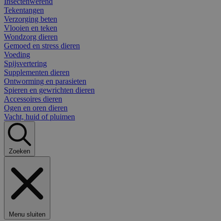
Insectenwerend
Tekentangen
Verzorging beten
Vlooien en teken
Wondzorg dieren
Gemoed en stress dieren
Voeding
Spijsvertering
Supplementen dieren
Ontworming en parasieten
Spieren en gewrichten dieren
Accessoires dieren
Ogen en oren dieren
Vacht, huid of pluimen
Zoeken
Menu sluiten