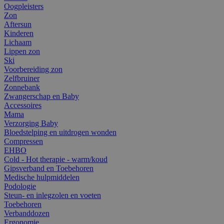
Oogpleisters
Zon
Aftersun
Kinderen
Lichaam
Lippen zon
Ski
Voorbereiding zon
Zelfbruiner
Zonnebank
Zwangerschap en Baby
Accessoires
Mama
Verzorging Baby
Bloedstelping en uitdrogen wonden
Compressen
EHBO
Cold - Hot therapie - warm/koud
Gipsverband en Toebehoren
Medische hulpmiddelen
Podologie
Steun- en inlegzolen en voeten
Toebehoren
Verbanddozen
Ergonomie