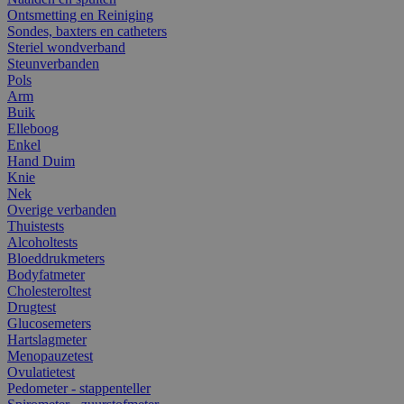
Ontsmetting en Reiniging
Sondes, baxters en catheters
Steriel wondverband
Steunverbanden
Pols
Arm
Buik
Elleboog
Enkel
Hand Duim
Knie
Nek
Overige verbanden
Thuistests
Alcoholtests
Bloeddrukmeters
Bodyfatmeter
Cholesteroltest
Drugtest
Glucosemeters
Hartslagmeter
Menopauzetest
Ovulatietest
Pedometer - stappenteller