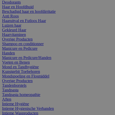
Deodorants
Haar en Hoofdhuid
Beschadigd haar en hoofdirritatie
Anti Roos
Haaruitval en Futloos Haar
Luizen haar
Gekleurd Haar
Haarvitaminen
Overige Producten
Shampoo en conditionner
Manicure en Pedicure
Handen
Manicure en Pedicure/Handen
Voeten en Benen
Mond en Tandhygiëne
Kunstgebit Toebehoren
Mondspoeling en Flosmiddel
Overige Producten
Tandenborstels
Tandpasta
Tandpasta homeopathie
Aften
Intieme Hygiëne
Intieme Hygienische Verbanden
Intieme Wasproducten