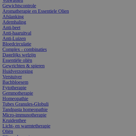
Volwassen
Gewichtscontrole
Aromatherapie en Essentiele Olien
Afslanking
Ademhaling
Anti-beet
Anti-haaruitval
Anti-Luizen
Bloedcirculatie
Complex - combinaties
Dagelijks welzijn
Essentiële oliën
Gewrichten & spieren
Huidverzorging
Verstuiver
Bachbloesem
Fytotherapie
Gemmotherapie
Homeopathie
Tubes Granules-Globuli
Tandpasta homeopathie
Micro-immunotherapie
Kruidenthee
Licht- en warmtetherapie
Oliën