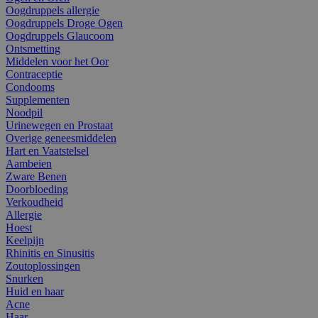
Oogdruppels allergie
Oogdruppels Droge Ogen
Oogdruppels Glaucoom
Ontsmetting
Middelen voor het Oor
Contraceptie
Condooms
Supplementen
Noodpil
Urinewegen en Prostaat
Overige geneesmiddelen
Hart en Vaatstelsel
Aambeien
Zware Benen
Doorbloeding
Verkoudheid
Allergie
Hoest
Keelpijn
Rhinitis en Sinusitis
Zoutoplossingen
Snurken
Huid en haar
Acne
Haar