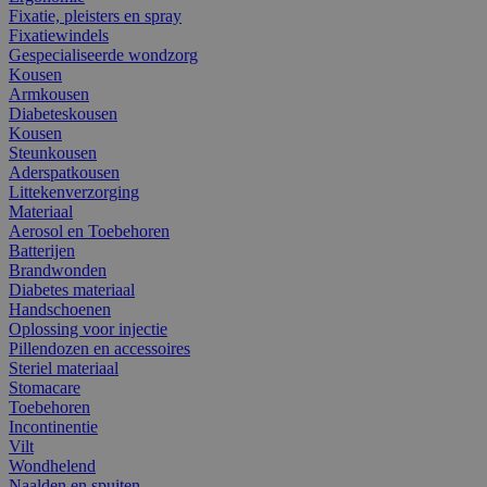
Fixatie, pleisters en spray
Fixatiewindels
Gespecialiseerde wondzorg
Kousen
Armkousen
Diabeteskousen
Kousen
Steunkousen
Aderspatkousen
Littekenverzorging
Materiaal
Aerosol en Toebehoren
Batterijen
Brandwonden
Diabetes materiaal
Handschoenen
Oplossing voor injectie
Pillendozen en accessoires
Steriel materiaal
Stomacare
Toebehoren
Incontinentie
Vilt
Wondhelend
Naalden en spuiten