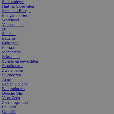
Suikerspiegel
Hart- en bloedvaten
Immuno - Energie
Energie booster
Weerstand
Vermoeidheid
50+
Snurken
Batterijen
Geheugen
Prostaat
Menopauze
Seksualiteit
Spieren en gewrichten
Steunkousen
Zware benen
Pillendozen
Acne
Bad en Douche
Badproducten
Douche Olie
Vaste Zeep
Zeer droge huid
Cellulitis
Cellulitis