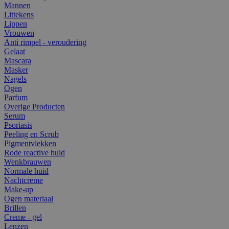
Mannen
Littekens
Lippen
Vrouwen
Anti rimpel - veroudering
Gelaat
Mascara
Masker
Nagels
Ogen
Parfum
Overige Producten
Serum
Psoriasis
Peeling en Scrub
Pigmentvlekken
Rode reactive huid
Wenkbrauwen
Normale huid
Nachtcreme
Make-up
Ogen materiaal
Brillen
Creme - gel
Lenzen