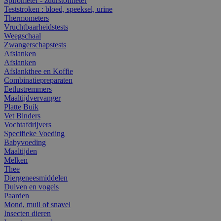
Spirometer - zuurstofmeter
Teststroken : bloed, speeksel, urine
Thermometers
Vruchtbaarheidstests
Weegschaal
Zwangerschapstests
Afslanken
Afslanken
Afslankthee en Koffie
Combinatiepreparaten
Eetlustremmers
Maaltijdvervanger
Platte Buik
Vet Binders
Vochtafdrijvers
Specifieke Voeding
Babyvoeding
Maaltijden
Melken
Thee
Diergeneesmiddelen
Duiven en vogels
Paarden
Mond, muil of snavel
Insecten dieren