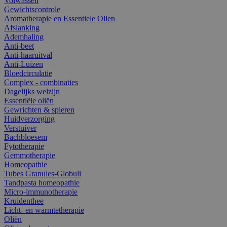
Volwassen
Gewichtscontrole
Aromatherapie en Essentiele Olien
Afslanking
Ademhaling
Anti-beet
Anti-haaruitval
Anti-Luizen
Bloedcirculatie
Complex - combinaties
Dagelijks welzijn
Essentiële oliën
Gewrichten & spieren
Huidverzorging
Verstuiver
Bachbloesem
Fytotherapie
Gemmotherapie
Homeopathie
Tubes Granules-Globuli
Tandpasta homeopathie
Micro-immunotherapie
Kruidenthee
Licht- en warmtetherapie
Oliën