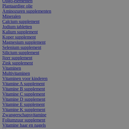
Oligo-elementen
Plantaardige olie
Aminozuren supplementen
Mineralen
Calcium supplement
Jodium tabletten
Kalium supplement
Koper supplement
Magnesium supplement
Selenium supplement
Silicium supplement
Ijzer supplement
Zink supplement
Vitaminen
Multivitaminen
Vitaminen voor kinderen
Vitamine A supplement
Vitamine B supplement
Vitamine C supplement
Vitamine D supplement
Vitamine E supplement
Vitamine K supplement
Zwangerschapsvitamine
Foliumzuur supplement
Vitamine haar en nagels