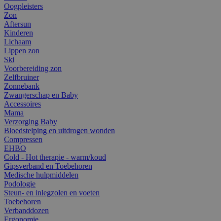
Oogpleisters
Zon
Aftersun
Kinderen
Lichaam
Lippen zon
Ski
Voorbereiding zon
Zelfbruiner
Zonnebank
Zwangerschap en Baby
Accessoires
Mama
Verzorging Baby
Bloedstelping en uitdrogen wonden
Compressen
EHBO
Cold - Hot therapie - warm/koud
Gipsverband en Toebehoren
Medische hulpmiddelen
Podologie
Steun- en inlegzolen en voeten
Toebehoren
Verbanddozen
Ergonomie