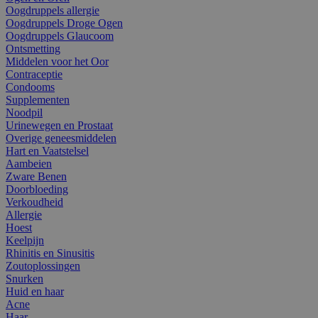
Oogdruppels allergie
Oogdruppels Droge Ogen
Oogdruppels Glaucoom
Ontsmetting
Middelen voor het Oor
Contraceptie
Condooms
Supplementen
Noodpil
Urinewegen en Prostaat
Overige geneesmiddelen
Hart en Vaatstelsel
Aambeien
Zware Benen
Doorbloeding
Verkoudheid
Allergie
Hoest
Keelpijn
Rhinitis en Sinusitis
Zoutoplossingen
Snurken
Huid en haar
Acne
Haar