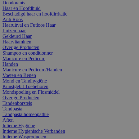
Deodorants
Haar en Hoofdhuid
Beschadigd haar en hoofdirritatie
Anti Roos
Haaruitval en Futloos Haar
Luizen haar
Gekleurd Haar
Haarvitaminen
Overige Producten
Shampoo en conditionner
Manicure en Pedicure
Handen
Manicure en Pedicure/Handen
Voeten en Benen
Mond en Tandhygiëne
Kunstgebit Toebehoren
Mondspoeling en Flosmiddel
Overige Producten
Tandenborstels
Tandpasta
Tandpasta homeopathie
Aften
Intieme Hygiëne
Intieme Hygienische Verbanden
Intieme Wasproducten