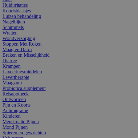
Huidirritaties
Koortsblaasjes
Luizen behandeling
Nagelbijten
Schimmels
Wratten
Wondverzorging
Stoppen Met Roken
Maag en Darm
Braken en Misselijkheid
Diarree
Krampen
Laxeeringsmiddelen
Levertherapie
Maagzuur
Probiotica supplement
Reisapotheek
Ontwormen
Pijn en Koorts
Antimigraine
Kinderen
Menstruatie Pijnen
Mond Pijnen
Spieren en gewrichten