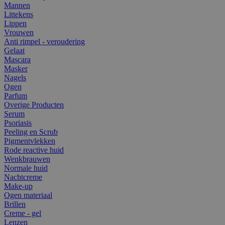
Mannen
Littekens
Lippen
Vrouwen
Anti rimpel - veroudering
Gelaat
Mascara
Masker
Nagels
Ogen
Parfum
Overige Producten
Serum
Psoriasis
Peeling en Scrub
Pigmentvlekken
Rode reactive huid
Wenkbrauwen
Normale huid
Nachtcreme
Make-up
Ogen materiaal
Brillen
Creme - gel
Lenzen