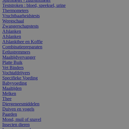
Spirometer - zuurstofmeter
Teststroken : bloed, speeksel, urine
Thermometers
Vruchtbaarheidstests
Weegschaal
Zwangerschapstests
Afslanken
Afslanken
Afslankthee en Koffie
Combinatiepreparaten
Eetlustremmers
Maaltijdvervanger
Platte Buik
Vet Binders
Vochtafdrijvers
Specifieke Voeding
Babyvoeding
Maaltijden
Melken
Thee
Diergeneesmiddelen
Duiven en vogels
Paarden
Mond, muil of snavel
Insecten dieren