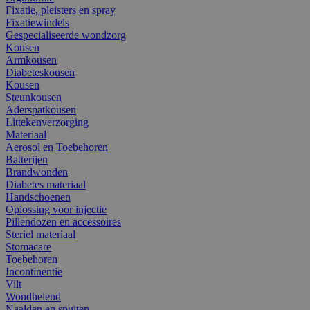
Fixatie, pleisters en spray
Fixatiewindels
Gespecialiseerde wondzorg
Kousen
Armkousen
Diabeteskousen
Kousen
Steunkousen
Aderspatkousen
Littekenverzorging
Materiaal
Aerosol en Toebehoren
Batterijen
Brandwonden
Diabetes materiaal
Handschoenen
Oplossing voor injectie
Pillendozen en accessoires
Steriel materiaal
Stomacare
Toebehoren
Incontinentie
Vilt
Wondhelend
Naalden en spuiten