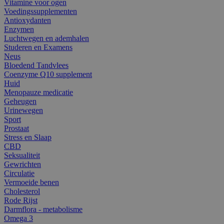
Vitamine voor ogen
Voedingssupplementen
Antioxydanten
Enzymen
Luchtwegen en ademhalen
Studeren en Examens
Neus
Bloedend Tandvlees
Coenzyme Q10 supplement
Huid
Menopauze medicatie
Geheugen
Urinewegen
Sport
Prostaat
Stress en Slaap
CBD
Seksualiteit
Gewrichten
Circulatie
Vermoeide benen
Cholesterol
Rode Rijst
Darmflora - metabolisme
Omega 3