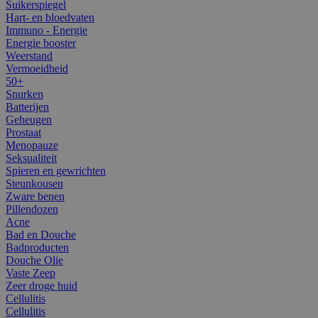
Suikerspiegel
Hart- en bloedvaten
Immuno - Energie
Energie booster
Weerstand
Vermoeidheid
50+
Snurken
Batterijen
Geheugen
Prostaat
Menopauze
Seksualiteit
Spieren en gewrichten
Steunkousen
Zware benen
Pillendozen
Acne
Bad en Douche
Badproducten
Douche Olie
Vaste Zeep
Zeer droge huid
Cellulitis
Cellulitis