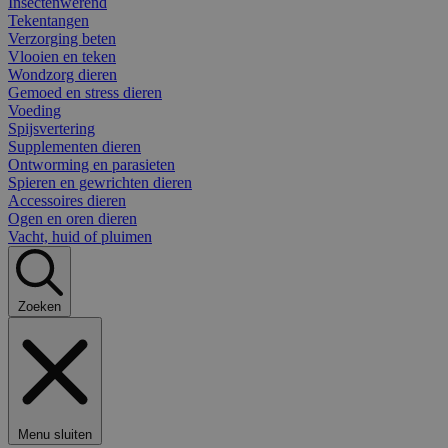
Insectenwerend
Tekentangen
Verzorging beten
Vlooien en teken
Wondzorg dieren
Gemoed en stress dieren
Voeding
Spijsvertering
Supplementen dieren
Ontworming en parasieten
Spieren en gewrichten dieren
Accessoires dieren
Ogen en oren dieren
Vacht, huid of pluimen
Zoeken
Menu sluiten