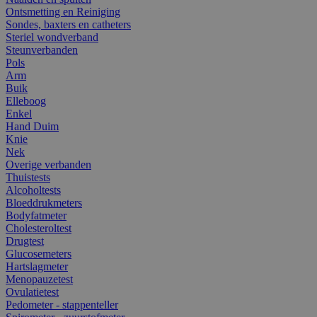
Ontsmetting en Reiniging
Sondes, baxters en catheters
Steriel wondverband
Steunverbanden
Pols
Arm
Buik
Elleboog
Enkel
Hand Duim
Knie
Nek
Overige verbanden
Thuistests
Alcoholtests
Bloeddrukmeters
Bodyfatmeter
Cholesteroltest
Drugtest
Glucosemeters
Hartslagmeter
Menopauzetest
Ovulatietest
Pedometer - stappenteller