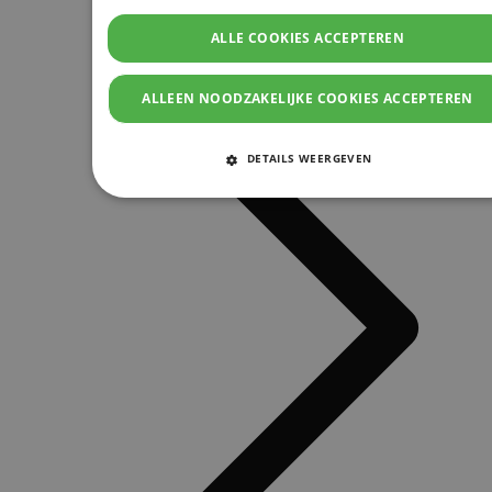
ALLE COOKIES ACCEPTEREN
ALLEEN NOODZAKELIJKE COOKIES ACCEPTEREN
DETAILS WEERGEVEN
STRIKT NOODZAKELIJKE COOKIES
PRESTATIE COOKIES
TARGETING COOKIES
FUNCTIONELE COOKIES
Strikt noodzakelijke cookies
Prestatie cookies