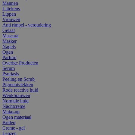
Mannen
Littekens
Lippen
Vrouwen
Anti rimpel - veroudering
Gelaat
Mascara
Masker
Nagels
Ogen
Parfum
Overige Producten
Serum
Psoriasis
Peeling en Scrub
Pigmentvlekken
Rode reactive huid
Wenkbrauwen
Normale huid
Nachtcreme
Make-up
Ogen materiaal
Brillen
Creme - gel
Lenzen