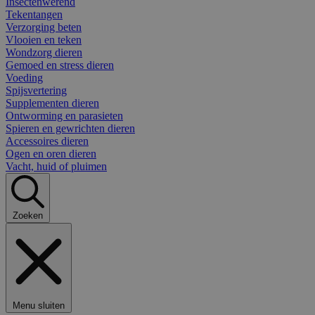
Insectenwerend
Tekentangen
Verzorging beten
Vlooien en teken
Wondzorg dieren
Gemoed en stress dieren
Voeding
Spijsvertering
Supplementen dieren
Ontworming en parasieten
Spieren en gewrichten dieren
Accessoires dieren
Ogen en oren dieren
Vacht, huid of pluimen
Zoeken
Menu sluiten