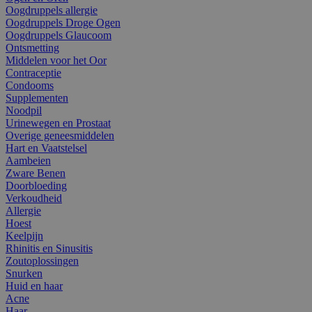
Oogdruppels allergie
Oogdruppels Droge Ogen
Oogdruppels Glaucoom
Ontsmetting
Middelen voor het Oor
Contraceptie
Condooms
Supplementen
Noodpil
Urinewegen en Prostaat
Overige geneesmiddelen
Hart en Vaatstelsel
Aambeien
Zware Benen
Doorbloeding
Verkoudheid
Allergie
Hoest
Keelpijn
Rhinitis en Sinusitis
Zoutoplossingen
Snurken
Huid en haar
Acne
Haar