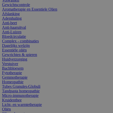
Volwassen
Gewichtscontrole
Aromatherapie en Essentiele Olien
Afslanking
Ademhaling
Anti-beet
Anti-haaruitval
Anti-Luizen
Bloedcirculatie
Complex - combinaties
Dagelijks welzijn
Essentiële oliën
Gewrichten & spieren
Huidverzorging
Verstuiver
Bachbloesem
Fytotherapie
Gemmotherapie
Homeopathie
Tubes Granules-Globuli
Tandpasta homeopathie
Micro-immunotherapie
Kruidenthee
Licht- en warmtetherapie
Oliën