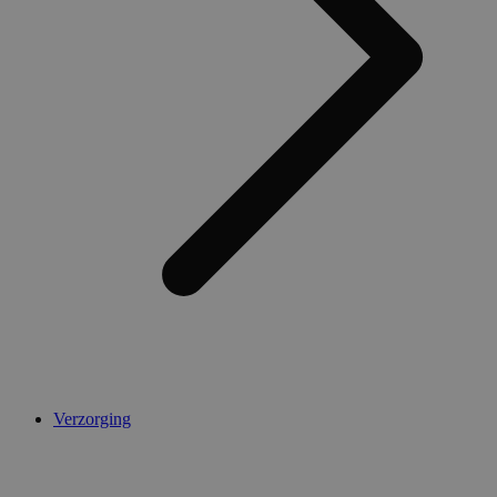
AWSALBCORS
1 week
Amazon.com Inc.
widget-
mediator.zopim.com
CookieScriptConsent
5 maanden 4
CookieScript
weken
.medibib.nl
Verzorging
Aanbieder