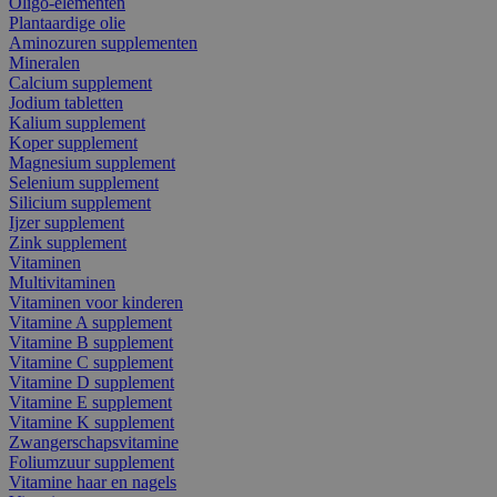
Oligo-elementen
Plantaardige olie
Aminozuren supplementen
Mineralen
Calcium supplement
Jodium tabletten
Kalium supplement
Koper supplement
Magnesium supplement
Selenium supplement
Silicium supplement
Ijzer supplement
Zink supplement
Vitaminen
Multivitaminen
Vitaminen voor kinderen
Vitamine A supplement
Vitamine B supplement
Vitamine C supplement
Vitamine D supplement
Vitamine E supplement
Vitamine K supplement
Zwangerschapsvitamine
Foliumzuur supplement
Vitamine haar en nagels