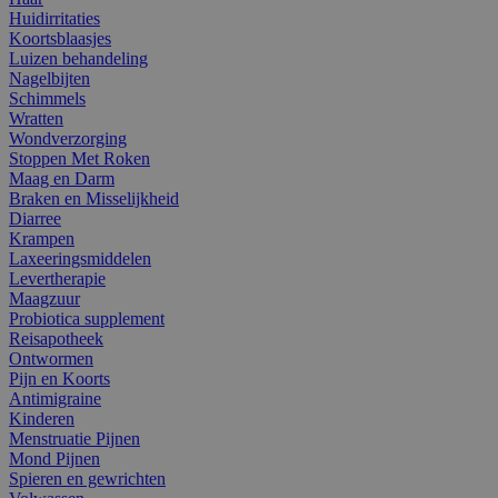
Huidirritaties
Koortsblaasjes
Luizen behandeling
Nagelbijten
Schimmels
Wratten
Wondverzorging
Stoppen Met Roken
Maag en Darm
Braken en Misselijkheid
Diarree
Krampen
Laxeeringsmiddelen
Levertherapie
Maagzuur
Probiotica supplement
Reisapotheek
Ontwormen
Pijn en Koorts
Antimigraine
Kinderen
Menstruatie Pijnen
Mond Pijnen
Spieren en gewrichten