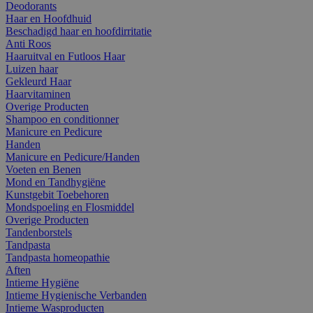
Deodorants
Haar en Hoofdhuid
Beschadigd haar en hoofdirritatie
Anti Roos
Haaruitval en Futloos Haar
Luizen haar
Gekleurd Haar
Haarvitaminen
Overige Producten
Shampoo en conditionner
Manicure en Pedicure
Handen
Manicure en Pedicure/Handen
Voeten en Benen
Mond en Tandhygiëne
Kunstgebit Toebehoren
Mondspoeling en Flosmiddel
Overige Producten
Tandenborstels
Tandpasta
Tandpasta homeopathie
Aften
Intieme Hygiëne
Intieme Hygienische Verbanden
Intieme Wasproducten