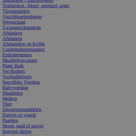
Spirometer - zuurstofmeter
Teststroken : bloed, speeksel, urine
Thermometers
Vruchtbaarheidstests
Weegschaal
Zwangerschapstests
Afslanken
Afslanken
Afslankthee en Koffie
Combinatiepreparaten
Eetlustremmers
Maaltijdvervanger
Platte Buik
Vet Binders
Vochtafdrijvers
Specifieke Voeding
Babyvoeding
Maaltijden
Melken
Thee
Diergeneesmiddelen
Duiven en vogels
Paarden
Mond, muil of snavel
Insecten dieren