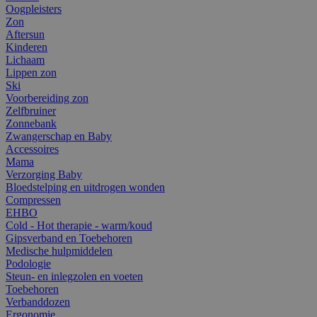
Oogpleisters
Zon
Aftersun
Kinderen
Lichaam
Lippen zon
Ski
Voorbereiding zon
Zelfbruiner
Zonnebank
Zwangerschap en Baby
Accessoires
Mama
Verzorging Baby
Bloedstelping en uitdrogen wonden
Compressen
EHBO
Cold - Hot therapie - warm/koud
Gipsverband en Toebehoren
Medische hulpmiddelen
Podologie
Steun- en inlegzolen en voeten
Toebehoren
Verbanddozen
Ergonomie