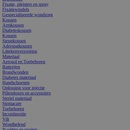
Fixatie, pleisters en spray
Fixatiewindels
Gespecialiseerde wondzorg
Kousen
Armkousen
Diabeteskousen
Kousen
Steunkousen
Aderspatkousen
Littekenverzorging
Materiaal
Aerosol en Toebehoren
Batterijen
Brandwonden
Diabetes materiaal
Handschoenen
Oplossing voor injectie
Pillendozen en accessoires
Steriel materiaal
Stomacare
Toebehoren
Incontinentie
Vilt
Wondhelend
Naalden en spuiten