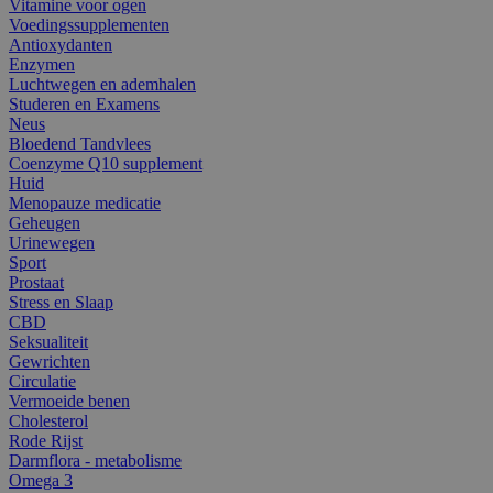
Vitamine voor ogen
Voedingssupplementen
Antioxydanten
Enzymen
Luchtwegen en ademhalen
Studeren en Examens
Neus
Bloedend Tandvlees
Coenzyme Q10 supplement
Huid
Menopauze medicatie
Geheugen
Urinewegen
Sport
Prostaat
Stress en Slaap
CBD
Seksualiteit
Gewrichten
Circulatie
Vermoeide benen
Cholesterol
Rode Rijst
Darmflora - metabolisme
Omega 3