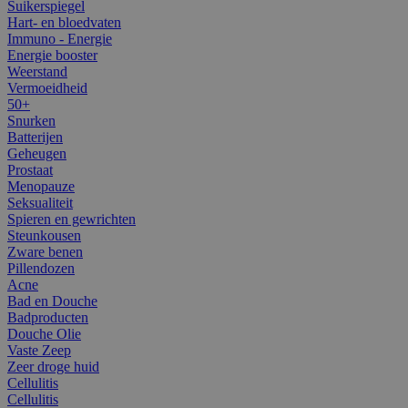
Suikerspiegel
Hart- en bloedvaten
Immuno - Energie
Energie booster
Weerstand
Vermoeidheid
50+
Snurken
Batterijen
Geheugen
Prostaat
Menopauze
Seksualiteit
Spieren en gewrichten
Steunkousen
Zware benen
Pillendozen
Acne
Bad en Douche
Badproducten
Douche Olie
Vaste Zeep
Zeer droge huid
Cellulitis
Cellulitis