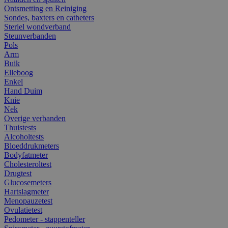
Ontsmetting en Reiniging
Sondes, baxters en catheters
Steriel wondverband
Steunverbanden
Pols
Arm
Buik
Elleboog
Enkel
Hand Duim
Knie
Nek
Overige verbanden
Thuistests
Alcoholtests
Bloeddrukmeters
Bodyfatmeter
Cholesteroltest
Drugtest
Glucosemeters
Hartslagmeter
Menopauzetest
Ovulatietest
Pedometer - stappenteller