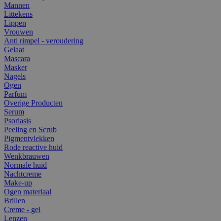
Mannen
Littekens
Lippen
Vrouwen
Anti rimpel - veroudering
Gelaat
Mascara
Masker
Nagels
Ogen
Parfum
Overige Producten
Serum
Psoriasis
Peeling en Scrub
Pigmentvlekken
Rode reactive huid
Wenkbrauwen
Normale huid
Nachtcreme
Make-up
Ogen materiaal
Brillen
Creme - gel
Lenzen