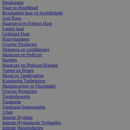
Deodorants
Haar en Hoofdhuid
Beschadigd haar en hoofdirritatie
Anti Roos
Haaruitval en Futloos Haar
Luizen haar
Gekleurd Haar
Haarvitaminen
Overige Producten
Shampoo en conditionner
Manicure en Pedicure
Handen
Manicure en Pedicure/Handen
Voeten en Benen
Mond en Tandhygiëne
Kunstgebit Toebehoren
Mondspoeling en Flosmiddel
Overige Producten
Tandenborstels
Tandpasta
Tandpasta homeopathie
Aften
Intieme Hygiëne
Intieme Hygienische Verbanden
Intieme Wasproducten