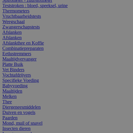
Spirometer - zuurstofmeter
Teststroken : bloed, speeksel, urine
Thermometers
Vruchtbaarheidstests
Weegschaal
Zwangerschapstests
Afslanken
Afslanken
Afslankthee en Koffie
Combinatiepreparaten
Eetlustremmers
Maaltijdvervanger
Platte Buik
Vet Binders
Vochtafdrijvers
Specifieke Voeding
Babyvoeding
Maaltijden
Melken
Thee
Diergeneesmiddelen
Duiven en vogels
Paarden
Mond, muil of snavel
Insecten dieren