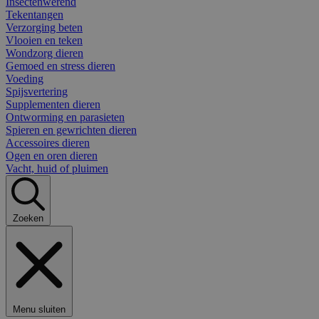
Insectenwerend
Tekentangen
Verzorging beten
Vlooien en teken
Wondzorg dieren
Gemoed en stress dieren
Voeding
Spijsvertering
Supplementen dieren
Ontworming en parasieten
Spieren en gewrichten dieren
Accessoires dieren
Ogen en oren dieren
Vacht, huid of pluimen
Zoeken
Menu sluiten