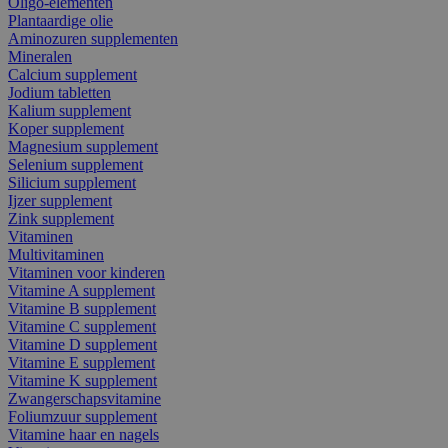
Oligo-elementen
Plantaardige olie
Aminozuren supplementen
Mineralen
Calcium supplement
Jodium tabletten
Kalium supplement
Koper supplement
Magnesium supplement
Selenium supplement
Silicium supplement
Ijzer supplement
Zink supplement
Vitaminen
Multivitaminen
Vitaminen voor kinderen
Vitamine A supplement
Vitamine B supplement
Vitamine C supplement
Vitamine D supplement
Vitamine E supplement
Vitamine K supplement
Zwangerschapsvitamine
Foliumzuur supplement
Vitamine haar en nagels