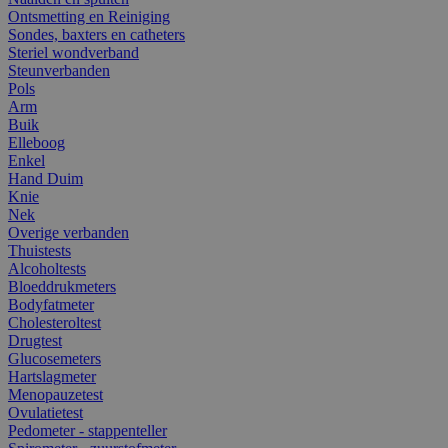
Ontsmetting en Reiniging
Sondes, baxters en catheters
Steriel wondverband
Steunverbanden
Pols
Arm
Buik
Elleboog
Enkel
Hand Duim
Knie
Nek
Overige verbanden
Thuistests
Alcoholtests
Bloeddrukmeters
Bodyfatmeter
Cholesteroltest
Drugtest
Glucosemeters
Hartslagmeter
Menopauzetest
Ovulatietest
Pedometer - stappenteller