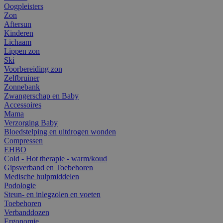
Oogpleisters
Zon
Aftersun
Kinderen
Lichaam
Lippen zon
Ski
Voorbereiding zon
Zelfbruiner
Zonnebank
Zwangerschap en Baby
Accessoires
Mama
Verzorging Baby
Bloedstelping en uitdrogen wonden
Compressen
EHBO
Cold - Hot therapie - warm/koud
Gipsverband en Toebehoren
Medische hulpmiddelen
Podologie
Steun- en inlegzolen en voeten
Toebehoren
Verbanddozen
Ergonomie