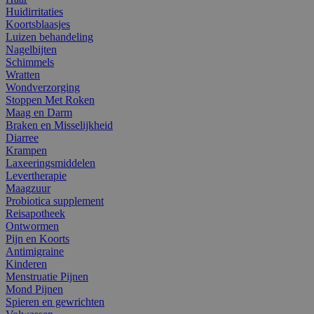
Huidirritaties
Koortsblaasjes
Luizen behandeling
Nagelbijten
Schimmels
Wratten
Wondverzorging
Stoppen Met Roken
Maag en Darm
Braken en Misselijkheid
Diarree
Krampen
Laxeeringsmiddelen
Levertherapie
Maagzuur
Probiotica supplement
Reisapotheek
Ontwormen
Pijn en Koorts
Antimigraine
Kinderen
Menstruatie Pijnen
Mond Pijnen
Spieren en gewrichten