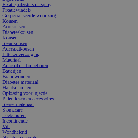
Fixatie, pleisters en spray
Fixatiewindels
Gespecialiseerde wondzorg
Kousen
Armkousen
Diabeteskousen
Kousen
Steunkousen
Aderspatkousen
Littekenverzorging
Materiaal
Aerosol en Toebehoren
Batterijen
Brandwonden
Diabetes materiaal
Handschoenen
Oplossing voor injectie
Pillendozen en accessoires
Steriel materiaal
Stomacare
Toebehoren
Incontinentie
Vilt
Wondhelend
Naalden en spuiten