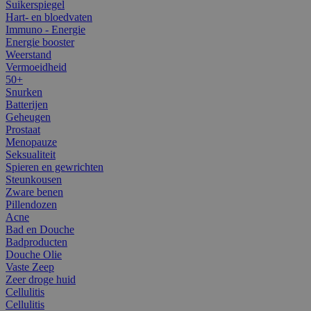
Suikerspiegel
Hart- en bloedvaten
Immuno - Energie
Energie booster
Weerstand
Vermoeidheid
50+
Snurken
Batterijen
Geheugen
Prostaat
Menopauze
Seksualiteit
Spieren en gewrichten
Steunkousen
Zware benen
Pillendozen
Acne
Bad en Douche
Badproducten
Douche Olie
Vaste Zeep
Zeer droge huid
Cellulitis
Cellulitis