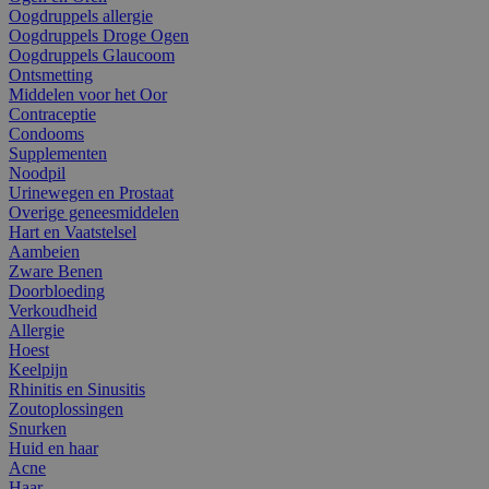
Oogdruppels allergie
Oogdruppels Droge Ogen
Oogdruppels Glaucoom
Ontsmetting
Middelen voor het Oor
Contraceptie
Condooms
Supplementen
Noodpil
Urinewegen en Prostaat
Overige geneesmiddelen
Hart en Vaatstelsel
Aambeien
Zware Benen
Doorbloeding
Verkoudheid
Allergie
Hoest
Keelpijn
Rhinitis en Sinusitis
Zoutoplossingen
Snurken
Huid en haar
Acne
Haar