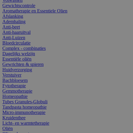
Volwassen
Gewichtscontrole
Aromatherapie en Essentiele Olien
Afslanking
Ademhaling
Anti-beet
Anti-haaruitval
Anti-Luizen
Bloedcirculatie
Complex - combinaties
Dagelijks welzijn
Essentiële oliën
Gewrichten & spieren
Huidverzorging
Verstuiver
Bachbloesem
Fytotherapie
Gemmotherapie
Homeopathie
Tubes Granules-Globuli
Tandpasta homeopathie
Micro-immunotherapie
Kruidenthee
Licht- en warmtetherapie
Oliën