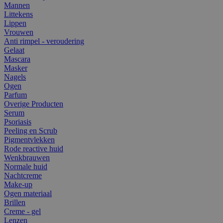
Mannen
Littekens
Lippen
Vrouwen
Anti rimpel - veroudering
Gelaat
Mascara
Masker
Nagels
Ogen
Parfum
Overige Producten
Serum
Psoriasis
Peeling en Scrub
Pigmentvlekken
Rode reactive huid
Wenkbrauwen
Normale huid
Nachtcreme
Make-up
Ogen materiaal
Brillen
Creme - gel
Lenzen