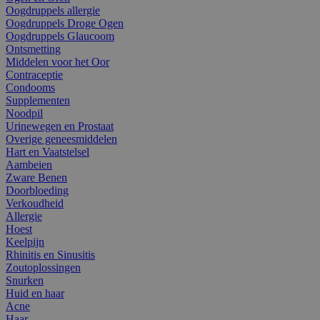
Oogdruppels allergie
Oogdruppels Droge Ogen
Oogdruppels Glaucoom
Ontsmetting
Middelen voor het Oor
Contraceptie
Condooms
Supplementen
Noodpil
Urinewegen en Prostaat
Overige geneesmiddelen
Hart en Vaatstelsel
Aambeien
Zware Benen
Doorbloeding
Verkoudheid
Allergie
Hoest
Keelpijn
Rhinitis en Sinusitis
Zoutoplossingen
Snurken
Huid en haar
Acne
Haar