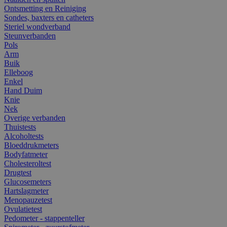
Ontsmetting en Reiniging
Sondes, baxters en catheters
Steriel wondverband
Steunverbanden
Pols
Arm
Buik
Elleboog
Enkel
Hand Duim
Knie
Nek
Overige verbanden
Thuistests
Alcoholtests
Bloeddrukmeters
Bodyfatmeter
Cholesteroltest
Drugtest
Glucosemeters
Hartslagmeter
Menopauzetest
Ovulatietest
Pedometer - stappenteller