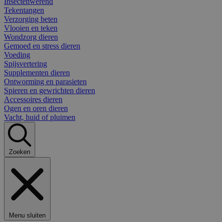
Insectenwerend
Tekentangen
Verzorging beten
Vlooien en teken
Wondzorg dieren
Gemoed en stress dieren
Voeding
Spijsvertering
Supplementen dieren
Ontworming en parasieten
Spieren en gewrichten dieren
Accessoires dieren
Ogen en oren dieren
Vacht, huid of pluimen
Zoeken
Menu sluiten