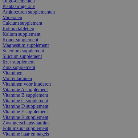
Oligo-elementen
Plantaardige olie
Aminozuren supplementen
Mineralen
Calcium supplement
Jodium tabletten
Kalium supplement
Koper supplement
Magnesium supplement
Selenium supplement
Silicium supplement
Ijzer supplement
Zink supplement
Vitaminen
Multivitaminen
Vitaminen voor kinderen
Vitamine A supplement
Vitamine B supplement
Vitamine C supplement
Vitamine D supplement
Vitamine E supplement
Vitamine K supplement
Zwangerschapsvitamine
Foliumzuur supplement
Vitamine haar en nagels