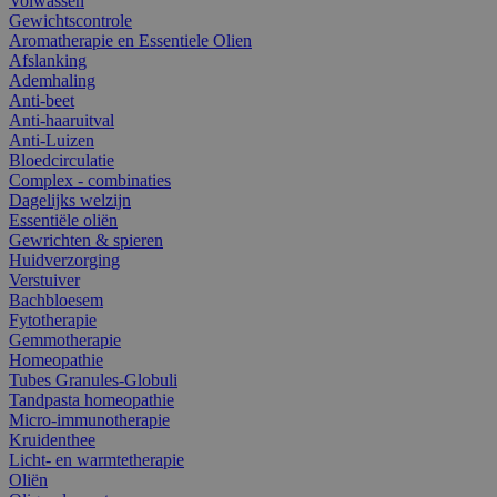
Volwassen
Gewichtscontrole
Aromatherapie en Essentiele Olien
Afslanking
Ademhaling
Anti-beet
Anti-haaruitval
Anti-Luizen
Bloedcirculatie
Complex - combinaties
Dagelijks welzijn
Essentiële oliën
Gewrichten & spieren
Huidverzorging
Verstuiver
Bachbloesem
Fytotherapie
Gemmotherapie
Homeopathie
Tubes Granules-Globuli
Tandpasta homeopathie
Micro-immunotherapie
Kruidenthee
Licht- en warmtetherapie
Oliën