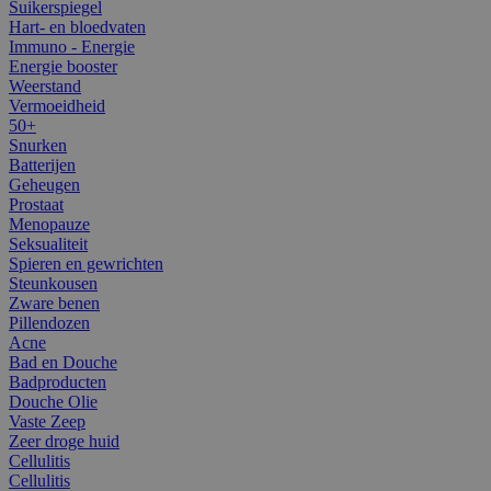
Suikerspiegel
Hart- en bloedvaten
Immuno - Energie
Energie booster
Weerstand
Vermoeidheid
50+
Snurken
Batterijen
Geheugen
Prostaat
Menopauze
Seksualiteit
Spieren en gewrichten
Steunkousen
Zware benen
Pillendozen
Acne
Bad en Douche
Badproducten
Douche Olie
Vaste Zeep
Zeer droge huid
Cellulitis
Cellulitis