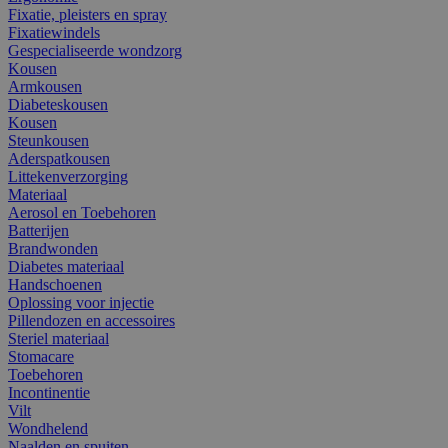
Fixatie, pleisters en spray
Fixatiewindels
Gespecialiseerde wondzorg
Kousen
Armkousen
Diabeteskousen
Kousen
Steunkousen
Aderspatkousen
Littekenverzorging
Materiaal
Aerosol en Toebehoren
Batterijen
Brandwonden
Diabetes materiaal
Handschoenen
Oplossing voor injectie
Pillendozen en accessoires
Steriel materiaal
Stomacare
Toebehoren
Incontinentie
Vilt
Wondhelend
Naalden en spuiten