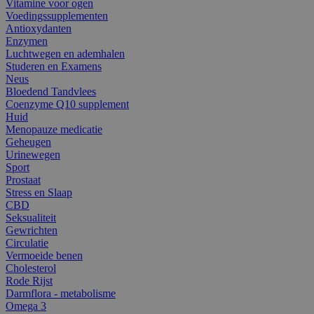
Vitamine voor ogen
Voedingssupplementen
Antioxydanten
Enzymen
Luchtwegen en ademhalen
Studeren en Examens
Neus
Bloedend Tandvlees
Coenzyme Q10 supplement
Huid
Menopauze medicatie
Geheugen
Urinewegen
Sport
Prostaat
Stress en Slaap
CBD
Seksualiteit
Gewrichten
Circulatie
Vermoeide benen
Cholesterol
Rode Rijst
Darmflora - metabolisme
Omega 3