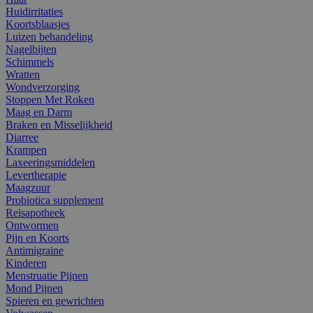
Huidirritaties
Koortsblaasjes
Luizen behandeling
Nagelbijten
Schimmels
Wratten
Wondverzorging
Stoppen Met Roken
Maag en Darm
Braken en Misselijkheid
Diarree
Krampen
Laxeeringsmiddelen
Levertherapie
Maagzuur
Probiotica supplement
Reisapotheek
Ontwormen
Pijn en Koorts
Antimigraine
Kinderen
Menstruatie Pijnen
Mond Pijnen
Spieren en gewrichten