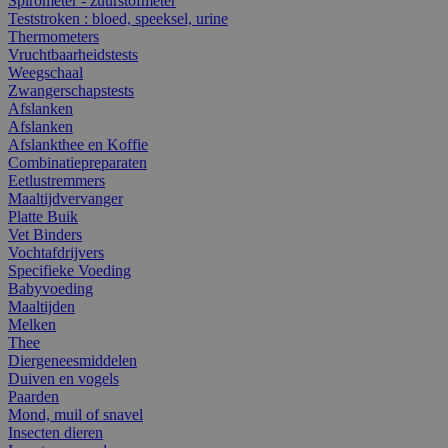
Spirometer - zuurstofmeter
Teststroken : bloed, speeksel, urine
Thermometers
Vruchtbaarheidstests
Weegschaal
Zwangerschapstests
Afslanken
Afslanken
Afslankthee en Koffie
Combinatiepreparaten
Eetlustremmers
Maaltijdvervanger
Platte Buik
Vet Binders
Vochtafdrijvers
Specifieke Voeding
Babyvoeding
Maaltijden
Melken
Thee
Diergeneesmiddelen
Duiven en vogels
Paarden
Mond, muil of snavel
Insecten dieren