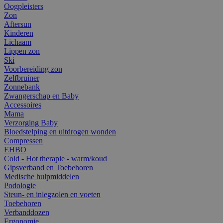
Oogpleisters
Zon
Aftersun
Kinderen
Lichaam
Lippen zon
Ski
Voorbereiding zon
Zelfbruiner
Zonnebank
Zwangerschap en Baby
Accessoires
Mama
Verzorging Baby
Bloedstelping en uitdrogen wonden
Compressen
EHBO
Cold - Hot therapie - warm/koud
Gipsverband en Toebehoren
Medische hulpmiddelen
Podologie
Steun- en inlegzolen en voeten
Toebehoren
Verbanddozen
Ergonomie