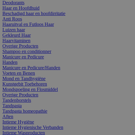
Deodorants
Haar en Hoofdhuid
Beschadigd haar en hoofdirritatie
Anti Roos
Haaruitval en Futloos Haar
Luizen haar
Gekleurd Haar
Haarvitaminen
Overige Producten
Shampoo en conditionner
Manicure en Pedicure
Handen
Manicure en Pedicure/Handen
Voeten en Benen
Mond en Tandhygiëne
Kunstgebit Toebehoren
Mondspoeling en Flosmiddel
Overige Producten
Tandenborstels
Tandpasta
Tandpasta homeopathie
Aften
Intieme Hygiëne
Intieme Hygienische Verbanden
Intieme Wasproducten