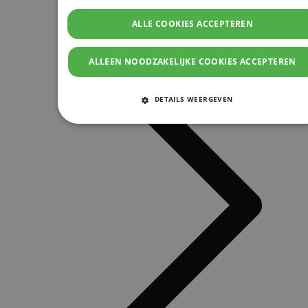
ALLE COOKIES ACCEPTEREN
ALLEEN NOODZAKELIJKE COOKIES ACCEPTEREN
DETAILS WEERGEVEN
STRIKT NOODZAKELIJKE COOKIES
PRESTATIE COOKIES
TARGETING COOKIES
FUNCTIONELE COOKIES
Strikt noodzakelijke cookies
Prestatie cookies