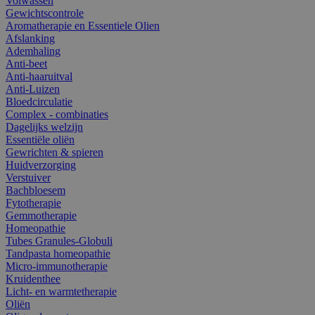
Volwassen
Gewichtscontrole
Aromatherapie en Essentiele Olien
Afslanking
Ademhaling
Anti-beet
Anti-haaruitval
Anti-Luizen
Bloedcirculatie
Complex - combinaties
Dagelijks welzijn
Essentiële oliën
Gewrichten & spieren
Huidverzorging
Verstuiver
Bachbloesem
Fytotherapie
Gemmotherapie
Homeopathie
Tubes Granules-Globuli
Tandpasta homeopathie
Micro-immunotherapie
Kruidenthee
Licht- en warmtetherapie
Oliën