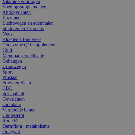
Vitamine voor ogen
Voedingssupplementen
Antioxydanten
Enzymen
Luchtwegen en ademhalen
Studeren en Examens
Neus
Bloedend Tandvlees
Coenzyme Q10 supplement
Huid
Menopauze medicatie
Geheugen
Urinewegen
Sport
Prostaat
Stress en Slaap
CBD
Seksualiteit
Gewrichten
Circulatie
Vermoeide benen
Cholesterol
Rode Rijst
Darmflora - metabolisme
Omega 3