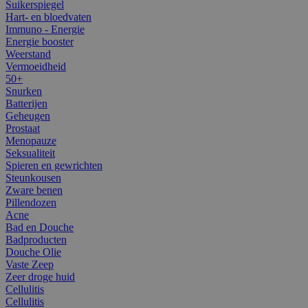
Suikerspiegel
Hart- en bloedvaten
Immuno - Energie
Energie booster
Weerstand
Vermoeidheid
50+
Snurken
Batterijen
Geheugen
Prostaat
Menopauze
Seksualiteit
Spieren en gewrichten
Steunkousen
Zware benen
Pillendozen
Acne
Bad en Douche
Badproducten
Douche Olie
Vaste Zeep
Zeer droge huid
Cellulitis
Cellulitis