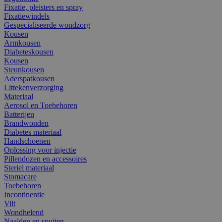
Fixatie, pleisters en spray
Fixatiewindels
Gespecialiseerde wondzorg
Kousen
Armkousen
Diabeteskousen
Kousen
Steunkousen
Aderspatkousen
Littekenverzorging
Materiaal
Aerosol en Toebehoren
Batterijen
Brandwonden
Diabetes materiaal
Handschoenen
Oplossing voor injectie
Pillendozen en accessoires
Steriel materiaal
Stomacare
Toebehoren
Incontinentie
Vilt
Wondhelend
Naalden en spuiten