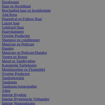
Deodorants
Haar en Hoofdhuid
Beschadigd haar en hoofdirritatie
Anti Roos
Haaruitval en Futloos Haar
Luizen haar
Gekleurd Haar
Haarvitaminen
Overige Producten
Shampoo en conditionner
Manicure en Pedicure
Handen
Manicure en Pedicure/Handen
Voeten en Benen
Mond en Tandhygiëne
Kunstgebit Toebehoren
Mondspoeling en Flosmiddel
Overige Producten
Tandenborstels
Tandpasta
Tandpasta homeopathie
Aften
Intieme Hygiëne
Intieme Hygienische Verbanden
Intieme Wasproducten