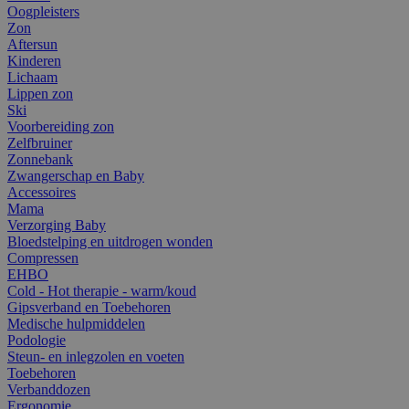
Oogpleisters
Zon
Aftersun
Kinderen
Lichaam
Lippen zon
Ski
Voorbereiding zon
Zelfbruiner
Zonnebank
Zwangerschap en Baby
Accessoires
Mama
Verzorging Baby
Bloedstelping en uitdrogen wonden
Compressen
EHBO
Cold - Hot therapie - warm/koud
Gipsverband en Toebehoren
Medische hulpmiddelen
Podologie
Steun- en inlegzolen en voeten
Toebehoren
Verbanddozen
Ergonomie