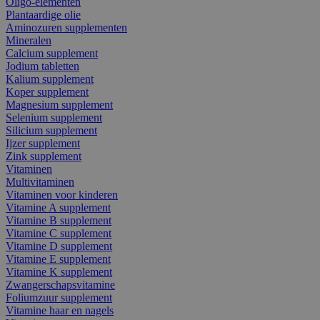
Oligo-elementen
Plantaardige olie
Aminozuren supplementen
Mineralen
Calcium supplement
Jodium tabletten
Kalium supplement
Koper supplement
Magnesium supplement
Selenium supplement
Silicium supplement
Ijzer supplement
Zink supplement
Vitaminen
Multivitaminen
Vitaminen voor kinderen
Vitamine A supplement
Vitamine B supplement
Vitamine C supplement
Vitamine D supplement
Vitamine E supplement
Vitamine K supplement
Zwangerschapsvitamine
Foliumzuur supplement
Vitamine haar en nagels