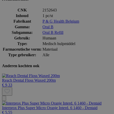
CNK
2152643
Inhoud
1 pc/st
Fabrikant
P & G Health Belgium
Gamma:
Oral B
Subgamma:
Oral B Refill
Gebruik:
Humaan
Type:
Medisch hulpmiddel
Farmaceutische vorm:
Materiaal
Type gebruiker:
Alle
Anderen kochten ook
Reach Dental Floss Waxed 200m
€ 9,33
Interprox Plus Super Micro Oranje Interd. 6 1460 - Dentaid
€ 5,55