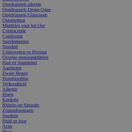
Oogdruppels allergie
Oogdruppels Droge Ogen
Oogdruppels Glaucoom
Ontsmetting
Middelen voor het Oor
Contraceptie
Condooms
Supplementen
Noodpil
Urinewegen en Prostaat
Overige geneesmiddelen
Hart en Vaatstelsel
Aambeien
Zware Benen
Doorbloeding
Verkoudheid
Allergie
Hoest
Keelpijn
Rhinitis en Sinusitis
Zoutoplossingen
Snurken
Huid en haar
Acne
Haar