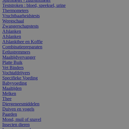
Spirometer - zuurstofmeter
Teststroken : bloed, speeksel, urine
Thermometers
Vruchtbaarheidstests
Weegschaal
Zwangerschapstests
Afslanken
Afslanken
Afslankthee en Koffie
Combinatiepreparaten
Eetlustremmers
Maaltijdvervanger
Platte Buik
Vet Binders
Vochtafdrijvers
Specifieke Voeding
Babyvoeding
Maaltijden
Melken
Thee
Diergeneesmiddelen
Duiven en vogels
Paarden
Mond, muil of snavel
Insecten dieren