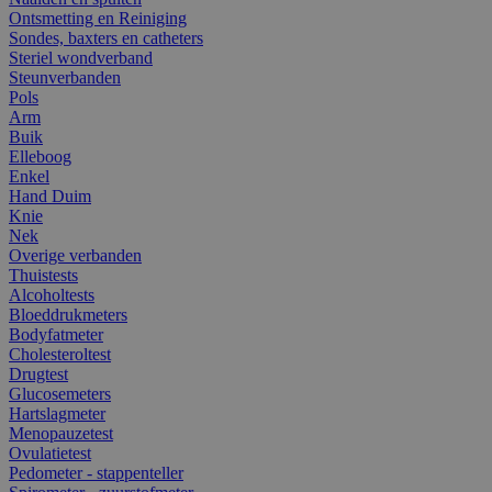
Ontsmetting en Reiniging
Sondes, baxters en catheters
Steriel wondverband
Steunverbanden
Pols
Arm
Buik
Elleboog
Enkel
Hand Duim
Knie
Nek
Overige verbanden
Thuistests
Alcoholtests
Bloeddrukmeters
Bodyfatmeter
Cholesteroltest
Drugtest
Glucosemeters
Hartslagmeter
Menopauzetest
Ovulatietest
Pedometer - stappenteller