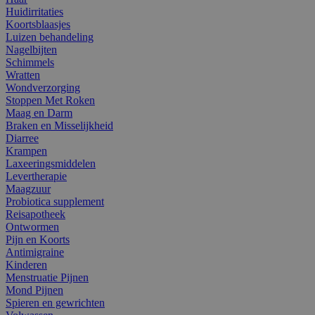
Huidirritaties
Koortsblaasjes
Luizen behandeling
Nagelbijten
Schimmels
Wratten
Wondverzorging
Stoppen Met Roken
Maag en Darm
Braken en Misselijkheid
Diarree
Krampen
Laxeeringsmiddelen
Levertherapie
Maagzuur
Probiotica supplement
Reisapotheek
Ontwormen
Pijn en Koorts
Antimigraine
Kinderen
Menstruatie Pijnen
Mond Pijnen
Spieren en gewrichten