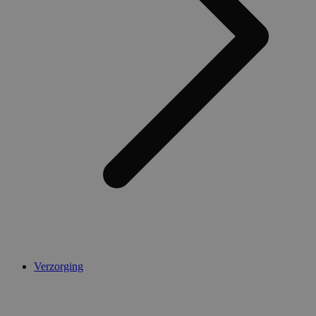
AWSALBCORS
1 week
Amazon.com Inc.
widget-
mediator.zopim.com
CookieScriptConsent
5 maanden 4
CookieScript
weken
.medibib.nl
Verzorging
Aanbieder