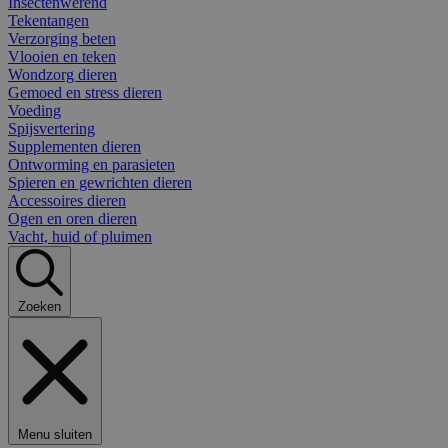
Insectenwerend
Tekentangen
Verzorging beten
Vlooien en teken
Wondzorg dieren
Gemoed en stress dieren
Voeding
Spijsvertering
Supplementen dieren
Ontworming en parasieten
Spieren en gewrichten dieren
Accessoires dieren
Ogen en oren dieren
Vacht, huid of pluimen
Zoeken
Menu sluiten