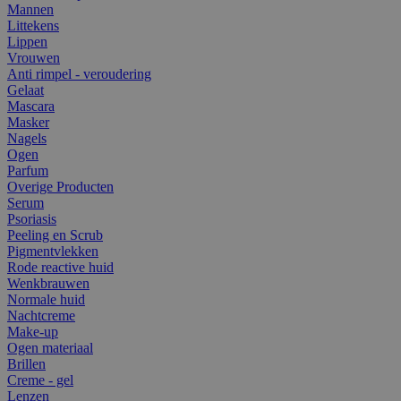
Mannen
Littekens
Lippen
Vrouwen
Anti rimpel - veroudering
Gelaat
Mascara
Masker
Nagels
Ogen
Parfum
Overige Producten
Serum
Psoriasis
Peeling en Scrub
Pigmentvlekken
Rode reactive huid
Wenkbrauwen
Normale huid
Nachtcreme
Make-up
Ogen materiaal
Brillen
Creme - gel
Lenzen