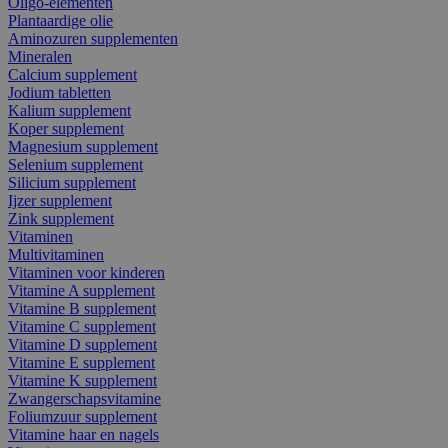
Oligo-elementen
Plantaardige olie
Aminozuren supplementen
Mineralen
Calcium supplement
Jodium tabletten
Kalium supplement
Koper supplement
Magnesium supplement
Selenium supplement
Silicium supplement
Ijzer supplement
Zink supplement
Vitaminen
Multivitaminen
Vitaminen voor kinderen
Vitamine A supplement
Vitamine B supplement
Vitamine C supplement
Vitamine D supplement
Vitamine E supplement
Vitamine K supplement
Zwangerschapsvitamine
Foliumzuur supplement
Vitamine haar en nagels