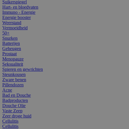
Suikerspiegel
Hart- en bloedvaten
Immuno - Energie
Energie booster
Weerstand
Vermoeidheid
50+
Snurken
Batterijen
Geheugen
Prostaat
Menopauze
Seksualiteit
Spieren en gewrichten
Steunkousen
Zware benen
Pillendozen
Acne
Bad en Douche
Badproducten
Douche Olie
Vaste Zeep
Zeer droge huid
Cellulitis
Cellulitis