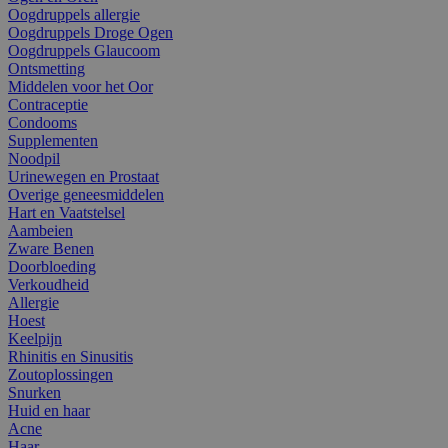
Oogdruppels allergie
Oogdruppels Droge Ogen
Oogdruppels Glaucoom
Ontsmetting
Middelen voor het Oor
Contraceptie
Condooms
Supplementen
Noodpil
Urinewegen en Prostaat
Overige geneesmiddelen
Hart en Vaatstelsel
Aambeien
Zware Benen
Doorbloeding
Verkoudheid
Allergie
Hoest
Keelpijn
Rhinitis en Sinusitis
Zoutoplossingen
Snurken
Huid en haar
Acne
Haar