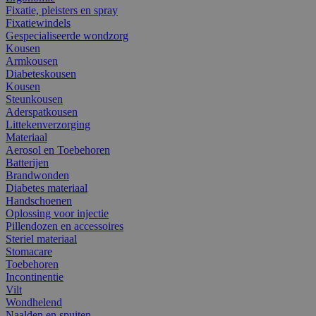
Fixatie, pleisters en spray
Fixatiewindels
Gespecialiseerde wondzorg
Kousen
Armkousen
Diabeteskousen
Kousen
Steunkousen
Aderspatkousen
Littekenverzorging
Materiaal
Aerosol en Toebehoren
Batterijen
Brandwonden
Diabetes materiaal
Handschoenen
Oplossing voor injectie
Pillendozen en accessoires
Steriel materiaal
Stomacare
Toebehoren
Incontinentie
Vilt
Wondhelend
Naalden en spuiten