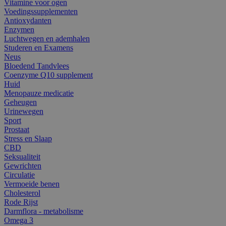
Vitamine voor ogen
Voedingssupplementen
Antioxydanten
Enzymen
Luchtwegen en ademhalen
Studeren en Examens
Neus
Bloedend Tandvlees
Coenzyme Q10 supplement
Huid
Menopauze medicatie
Geheugen
Urinewegen
Sport
Prostaat
Stress en Slaap
CBD
Seksualiteit
Gewrichten
Circulatie
Vermoeide benen
Cholesterol
Rode Rijst
Darmflora - metabolisme
Omega 3