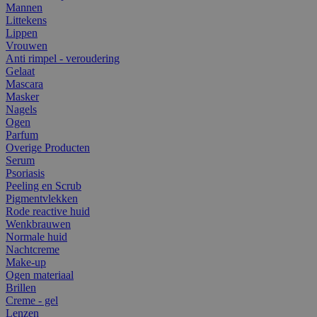
Mannen
Littekens
Lippen
Vrouwen
Anti rimpel - veroudering
Gelaat
Mascara
Masker
Nagels
Ogen
Parfum
Overige Producten
Serum
Psoriasis
Peeling en Scrub
Pigmentvlekken
Rode reactive huid
Wenkbrauwen
Normale huid
Nachtcreme
Make-up
Ogen materiaal
Brillen
Creme - gel
Lenzen