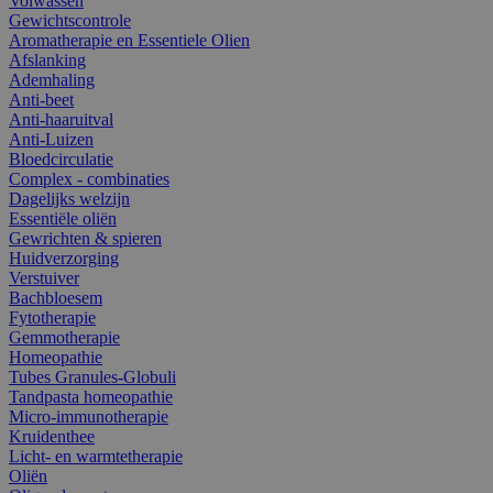
Volwassen
Gewichtscontrole
Aromatherapie en Essentiele Olien
Afslanking
Ademhaling
Anti-beet
Anti-haaruitval
Anti-Luizen
Bloedcirculatie
Complex - combinaties
Dagelijks welzijn
Essentiële oliën
Gewrichten & spieren
Huidverzorging
Verstuiver
Bachbloesem
Fytotherapie
Gemmotherapie
Homeopathie
Tubes Granules-Globuli
Tandpasta homeopathie
Micro-immunotherapie
Kruidenthee
Licht- en warmtetherapie
Oliën