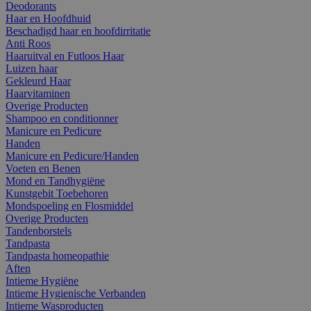
Deodorants
Haar en Hoofdhuid
Beschadigd haar en hoofdirritatie
Anti Roos
Haaruitval en Futloos Haar
Luizen haar
Gekleurd Haar
Haarvitaminen
Overige Producten
Shampoo en conditionner
Manicure en Pedicure
Handen
Manicure en Pedicure/Handen
Voeten en Benen
Mond en Tandhygiëne
Kunstgebit Toebehoren
Mondspoeling en Flosmiddel
Overige Producten
Tandenborstels
Tandpasta
Tandpasta homeopathie
Aften
Intieme Hygiëne
Intieme Hygienische Verbanden
Intieme Wasproducten