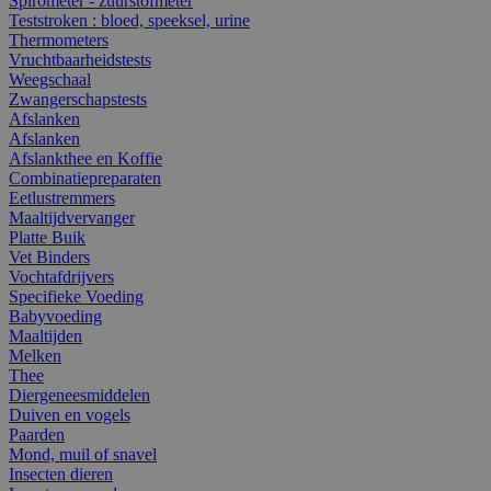
Spirometer - zuurstofmeter
Teststroken : bloed, speeksel, urine
Thermometers
Vruchtbaarheidstests
Weegschaal
Zwangerschapstests
Afslanken
Afslanken
Afslankthee en Koffie
Combinatiepreparaten
Eetlustremmers
Maaltijdvervanger
Platte Buik
Vet Binders
Vochtafdrijvers
Specifieke Voeding
Babyvoeding
Maaltijden
Melken
Thee
Diergeneesmiddelen
Duiven en vogels
Paarden
Mond, muil of snavel
Insecten dieren