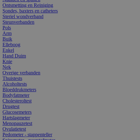
Ontsmetting en Reiniging
Sondes, baxters en catheters
Steriel wondverband
Steunverbanden
Pols
Arm
Buik
Elleboog
Enkel
Hand Duim
Knie
Nek
Overige verbanden
Thuistests
Alcoholtests
Bloeddrukmeters
Bodyfatmeter
Cholesteroltest
Drugtest
Glucosemeters
Hartslagmeter
Menopauzetest
Ovulatietest
Pedometer - stappenteller