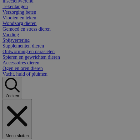
Insectenwerend
Tekentangen
Verzorging beten
Vlooien en teken
Wondzorg dieren
Gemoed en stress dieren
Voeding
Spijsvertering
Supplementen dieren
Ontworming en parasieten
Spieren en gewrichten dieren
Accessoires dieren
Ogen en oren dieren
Vacht, huid of pluimen
Zoeken
Menu sluiten