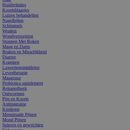
Huidirritaties
Koortsblaasjes
Luizen behandeling
Nagelbijten
Schimmels
Wratten
Wondverzorging
Stoppen Met Roken
Maag en Darm
Braken en Misselijkheid
Diarree
Krampen
Laxeeringsmiddelen
Levertherapie
Maagzuur
Probiotica supplement
Reisapotheek
Ontwormen
Pijn en Koorts
Antimigraine
Kinderen
Menstruatie Pijnen
Mond Pijnen
Spieren en gewrichten