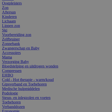
Oogpleisters
Zon
Aftersun
Kinderen
Lichaam
Lippen zon
Ski
Voorbereiding zon
Zelfbruiner
Zonnebank
Zwangerschap en Baby
Accessoires
Mama
Verzorging Baby
Bloedstelping en uitdrogen wonden
Compressen
EHBO
Cold - Hot therapie - warm/koud
Gipsverband en Toebehoren
Medische hulpmiddelen
Podologie
Steun- en inlegzolen en voeten
Toebehoren
Verbanddozen
Ergonomie