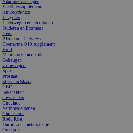
Vitamine voor ogen
Voedingssupplementen
Antioxydanten
Enzymen
Luchtwegen en ademhalen
Studeren en Examens
Neus
Bloedend Tandvlees
Coenzyme Q10 supplement
Huid
Menopauze medicatie
Geheugen
Urinewegen
Sport
Prostaat
Stress en Slaap
CBD
Seksualiteit
Gewrichten
Circulatie
Vermoeide benen
Cholesterol
Rode Rijst
Darmflora - metabolisme
Omega 3