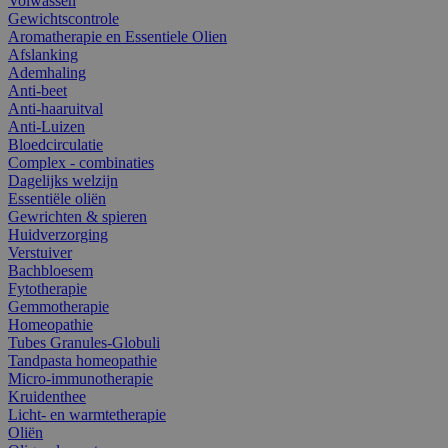
Volwassen
Gewichtscontrole
Aromatherapie en Essentiele Olien
Afslanking
Ademhaling
Anti-beet
Anti-haaruitval
Anti-Luizen
Bloedcirculatie
Complex - combinaties
Dagelijks welzijn
Essentiële oliën
Gewrichten & spieren
Huidverzorging
Verstuiver
Bachbloesem
Fytotherapie
Gemmotherapie
Homeopathie
Tubes Granules-Globuli
Tandpasta homeopathie
Micro-immunotherapie
Kruidenthee
Licht- en warmtetherapie
Oliën