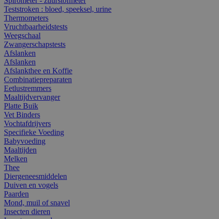
Spirometer - zuurstofmeter
Teststroken : bloed, speeksel, urine
Thermometers
Vruchtbaarheidstests
Weegschaal
Zwangerschapstests
Afslanken
Afslanken
Afslankthee en Koffie
Combinatiepreparaten
Eetlustremmers
Maaltijdvervanger
Platte Buik
Vet Binders
Vochtafdrijvers
Specifieke Voeding
Babyvoeding
Maaltijden
Melken
Thee
Diergeneesmiddelen
Duiven en vogels
Paarden
Mond, muil of snavel
Insecten dieren