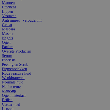
Mannen
Littekens
Lippen
Vrouwen
Anti rimpel - veroudering
Gelaat
Mascara
Masker
Nagels
Ogen
Parfum
Overige Producten
Serum
Psoriasis
Peeling en Scrub
Pigmentvlekken
Rode reactive huid
Wenkbrauwen
Normale huid
Nachtcreme
Make-up
Ogen materiaal
Brillen
Creme - gel
Lenzen