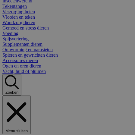
Insectenwerend
Tekentangen
Verzorging beten
Vlooien en teken
Wondzorg dieren
Gemoed en stress dieren
Voeding
Spijsvertering
Supplementen dieren
Ontworming en parasieten
Spieren en gewrichten dieren
Accessoires dieren
Ogen en oren dieren
Vacht, huid of pluimen
Zoeken
Menu sluiten