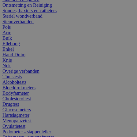
Ontsmetting en Reiniging
Sondes, baxters en catheters
Steriel wondverband
Steunverbanden
Pols
Arm
Buik
Elleboog
Enkel
Hand Duim
Knie
Nek
Overige verbanden
Thuistests
Alcoholtests
Bloeddrukmeters
Bodyfatmeter
Cholesteroltest
Drugtest
Glucosemeters
Hartslagmeter
Menopauzetest
Ovulatietest
Pedometer - stappenteller