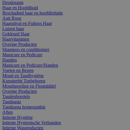
Deodorants
Haar en Hoofdhuid
Beschadigd haar en hoofdirritatie
Anti Roos
Haaruitval en Futloos Haar
Luizen haar
Gekleurd Haar
Haarvitaminen
Overige Producten
Shampoo en conditionner
Manicure en Pedicure
Handen
Manicure en Pedicure/Handen
Voeten en Benen
Mond en Tandhygiëne
Kunstgebit Toebehoren
Mondspoeling en Flosmiddel
Overige Producten
Tandenborstels
Tandpasta
Tandpasta homeopathie
Aften
Intieme Hygiëne
Intieme Hygienische Verbanden
Intieme Wasproducten