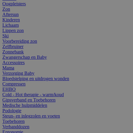
Oogpleisters
Zon
Aftersun
Kinderen
Lichaam
Lippen zon
Ski
Voorbereiding zon
Zelfbruiner
Zonnebank
Zwangerschap en Baby
Accessoires
Mama
Verzorging Baby
Bloedstelping en uitdrogen wonden
Compressen
EHBO
Cold - Hot therapie - warm/koud
Gipsverband en Toebehoren
Medische hulpmiddelen
Podologie
Steun- en inlegzolen en voeten
Toebehoren
Verbanddozen
Ergonomie