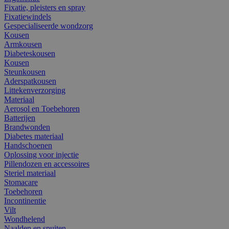
Fixatie, pleisters en spray
Fixatiewindels
Gespecialiseerde wondzorg
Kousen
Armkousen
Diabeteskousen
Kousen
Steunkousen
Aderspatkousen
Littekenverzorging
Materiaal
Aerosol en Toebehoren
Batterijen
Brandwonden
Diabetes materiaal
Handschoenen
Oplossing voor injectie
Pillendozen en accessoires
Steriel materiaal
Stomacare
Toebehoren
Incontinentie
Vilt
Wondhelend
Naalden en spuiten