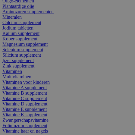
Oligo-elementen
Plantaardige olie
Aminozuren supplementen
Mineralen
Calcium supplement
Jodium tabletten
Kalium supplement
Koper supplement
Magnesium supplement
Selenium supplement
Silicium supplement
Ijzer supplement
Zink supplement
Vitaminen
Multivitaminen
Vitaminen voor kinderen
Vitamine A supplement
Vitamine B supplement
Vitamine C supplement
Vitamine D supplement
Vitamine E supplement
Vitamine K supplement
Zwangerschapsvitamine
Foliumzuur supplement
Vitamine haar en nagels