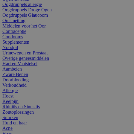
Oogdruppels allergie
Oogdruppels Droge Ogen
Oogdruppels Glaucoom
Ontsmetting
Middelen voor het Oor
Contraceptie
Condooms
Supplementen
Noodpil
Urinewegen en Prostaat
Overige geneesmiddelen
Hart en Vaatstelsel
Aambeien
Zware Benen
Doorbloeding
Verkoudheid
Allergie
Hoest
Keelpijn
Rhinitis en Sinusitis
Zoutoplossingen
Snurken
Huid en haar
Acne
Haar