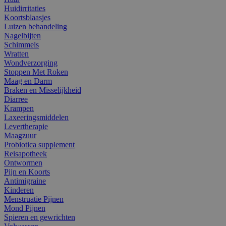
Huidirritaties
Koortsblaasjes
Luizen behandeling
Nagelbijten
Schimmels
Wratten
Wondverzorging
Stoppen Met Roken
Maag en Darm
Braken en Misselijkheid
Diarree
Krampen
Laxeeringsmiddelen
Levertherapie
Maagzuur
Probiotica supplement
Reisapotheek
Ontwormen
Pijn en Koorts
Antimigraine
Kinderen
Menstruatie Pijnen
Mond Pijnen
Spieren en gewrichten