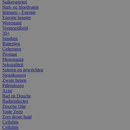
Suikerspiegel
Hart- en bloedvaten
Immuno - Energie
Energie booster
Weerstand
Vermoeidheid
50+
Snurken
Batterijen
Geheugen
Prostaat
Menopauze
Seksualiteit
Spieren en gewrichten
Steunkousen
Zware benen
Pillendozen
Acne
Bad en Douche
Badproducten
Douche Olie
Vaste Zeep
Zeer droge huid
Cellulitis
Cellulitis